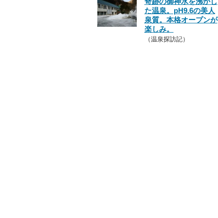
奇跡の御神水を沸かし
た温泉。pH9.6の美人
泉質。本格オープンが
楽しみ。
（温泉探訪記）