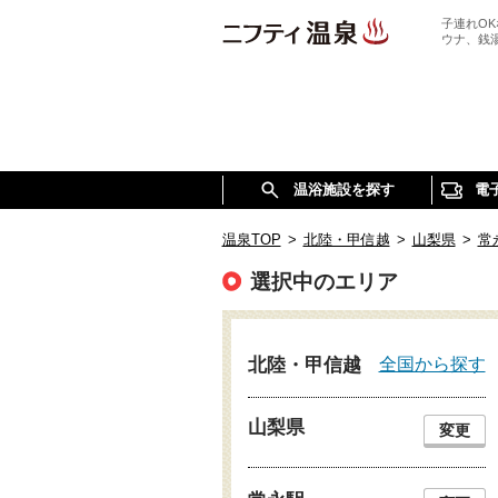
子連れO
ウナ、銭
温浴施設を探す
電
温泉TOP
>
北陸・甲信越
>
山梨県
>
常
選択中のエリア
全国から探す
北陸・甲信越
山梨県
変更