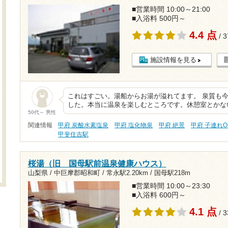
■営業時間 10:00～21:00
■入浴料 500円～
4.4 点
/ 
施設情報を見る
これはすごい。湯船からお湯が溢れてます。 泉質も
した。本当に温泉を楽しむところです。休憩室とかな
50代～ 男性
関連情報
甲府 炭酸水素塩泉
甲府 塩化物泉
甲府 絶景
甲府 子連れO
甲斐住吉駅
桜湯（旧 国母駅前温泉健康ハウス）
山梨県 / 中巨摩郡昭和町 /
常永駅2.20km
/
国母駅218m
■営業時間 10:00～23:30
■入浴料 600円～
4.1 点
/ 