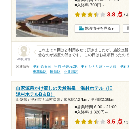
■入浴料 700円～
3.8 点
/ 
施設情報を見る
これまで５回ほど利用させて頂きましたが、施設は新
念なのが温度の低さです。 この日はお昼頃行ったので
40代 男性
関連情報
甲府 硫黄泉
甲府 子連れOK
甲府 ひとり旅・一人旅
甲府 
東花輪駅
国母駅
小井川駅
自家源泉かけ流しの天然温泉 湯村ホテル（旧
湯村ホテルB＆B）
山梨県 / 甲府市 / 湯村温泉 /
常永駅7.27km
/
甲府駅2.38km
■営業時間 6:00～21:00
■入浴料 1,320円～
3.5 点
/ 