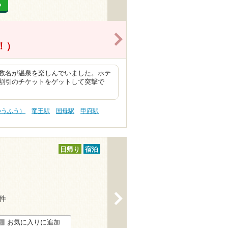
る
>
得！）
数名が温泉を楽しんでいました。ホテ
割引のチケットをゲットして突撃で
つうふう）
竜王駅
国母駅
甲府駅
日帰り
宿泊
>
2件
お気に入りに追加