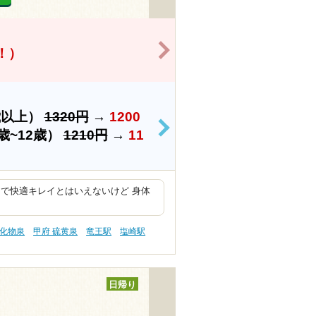
>
得！）
歳以上）
1320円
→
1200
>
歳~12歳）
1210円
→
11
で快適キレイとはいえないけど 身体
塩化物泉
甲府 硫黄泉
竜王駅
塩崎駅
日帰り