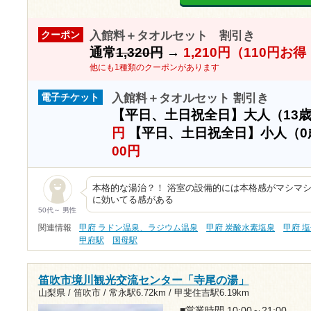
入館料＋タオルセット 割引き
クーポン
通常
1,320円
→
1,210円（110円お
他にも1種類のクーポンがあります
入館料＋タオルセット 割引き
電子チケット
【平日、土日祝全日】大人（13
円
【平日、土日祝全日】小人（0
00円
本格的な湯治？！ 浴室の設備的には本格感がマシマシ
に効いてる感がある
50代～ 男性
関連情報
甲府 ラドン温泉、ラジウム温泉
甲府 炭酸水素塩泉
甲府 
甲府駅
国母駅
笛吹市境川観光交流センター「寺尾の湯」
山梨県 / 笛吹市 /
常永駅6.72km
/
甲斐住吉駅6.19km
■営業時間 10:00～21:00