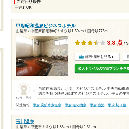
こだわり条件
子連れOK
甲府昭和温泉ビジネスホテル
山梨県 / 中巨摩郡昭和町 /
常永駅1.50km
/
国母駅775m
3.8 点
/ 
施設情報を見る
楽天トラベルの宿泊プランを見
自噴自家源泉かけ流しのビジネスホテル 中央自動車
源泉を持つ鉄筋5階建てのビジネスホテル。平日の午
50代～ 男性
関連情報
甲府 炭酸水素塩泉
甲府 塩化物泉
甲府 宿泊
甲府 切り傷
玉川温泉
山梨県 / 甲斐市 /
常永駅1.83km
/
国母駅2.31km