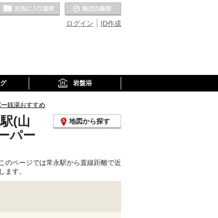
お気に入りの温泉
最近の履歴
ログイン
ID作成
グ
岩盤浴
パー銭湯おすすめ
駅(山
地図から探す
ーパー
このページでは常永駅から直線距離で近
します。