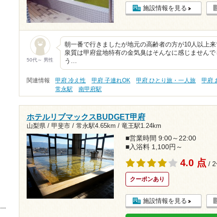
施設情報を見る
朝一番で行きましたが地元の高齢者の方が10人以上
泉質は甲府盆地特有の金気臭はそんなに感じませんで
50代～ 男性
う…
関連情報
甲府 冷え性
甲府 子連れOK
甲府 ひとり旅・一人旅
甲府
常永駅
南甲府駅
ホテルリブマックスBUDGET甲府
山梨県 / 甲斐市 /
常永駅4.65km
/
竜王駅1.24km
■営業時間 9:00～22:00
■入浴料 1,100円～
4.0 点
/ 
クーポンあり
施設情報を見る