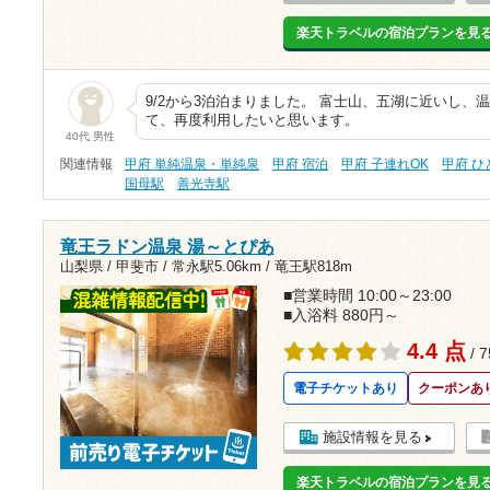
楽天トラベルの宿泊プランを見
9/2から3泊泊まりました。 富士山、五湖に近いし、
て、再度利用したいと思います。
40代 男性
関連情報
甲府 単純温泉・単純泉
甲府 宿泊
甲府 子連れOK
甲府 
国母駅
善光寺駅
竜王ラドン温泉 湯～とぴあ
山梨県 / 甲斐市 /
常永駅5.06km
/
竜王駅818m
■営業時間 10:00～23:00
■入浴料 880円～
4.4 点
/ 
電子チケットあり
クーポンあ
施設情報を見る
楽天トラベルの宿泊プランを見