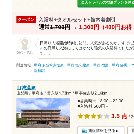
楽天トラベルの宿泊プランを見
入浴料+タオルセット+館内着割引
クーポン
通常
1,700円
→
1,300円（400円お
日帰り入浴開始時刻に訪問。人気があるのか、すでに
ルの日帰り入浴にしてはかなり強気の入浴料でしたが
50代～ 男性
す。…
関連情報
甲府 炭酸水素塩泉
甲府 塩化物泉
甲府 宿泊
甲府 痛風（
塩崎駅
山城温泉
山梨県 / 甲府市 /
常永駅4.73km
/
甲斐住吉駅2.16km
■営業時間 18:00～22:00
■入浴料 500円～
3.5 点
/ 
施設情報を見る