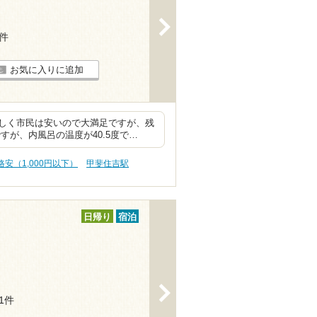
>
4件
お気に入りに追加
しく市民は安いので大満足ですが、残
すが、内風呂の温度が40.5度で…
格安（1,000円以下）
甲斐住吉駅
日帰り
宿泊
>
31件