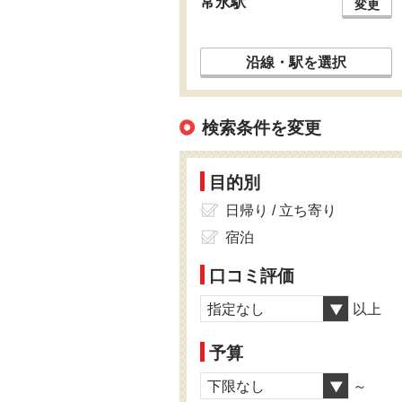
常永駅
変更
沿線・駅を選択
検索条件を変更
目的別
日帰り / 立ち寄り
宿泊
口コミ評価
指定なし
以上
予算
下限なし
～