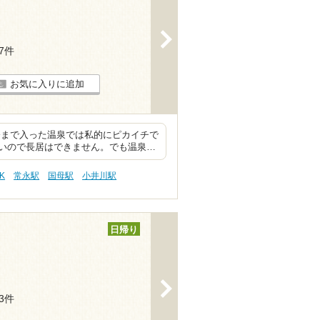
>
37件
お気に入りに追加
今まで入った温泉では私的にピカイチで
いので長居はできません。でも温泉…
K
常永駅
国母駅
小井川駅
日帰り
>
33件