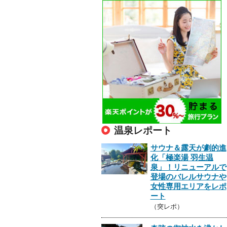
温泉レポート
サウナ＆露天が劇的進
化「極楽湯 羽生温
泉」！リニューアルで
登場のバレルサウナや
女性専用エリアをレポ
ート
（突レポ）