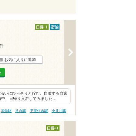
日帰り
宿泊
9件
>
お気に入りに追加
る
道沿いにひっそりと佇む、自噴する自家
前中、日帰り入浴してみました…
国母駅
常永駅
甲斐住吉駅
小井川駅
日帰り