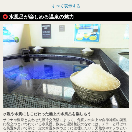
すべて表示する
水風呂が楽しめる温泉の魅力
水温や水質にもこだわった極上の水風呂を楽しもう
サウナや温泉とあわせた温冷交代浴によって、免疫力の向上や自律神経の調整
に役立つといわれている水風呂。数ある温浴施設のなかには、チラ―と呼ばれ
る装置を用いて常に一定の水温を保つように管理したり、天然水やナノ水とい