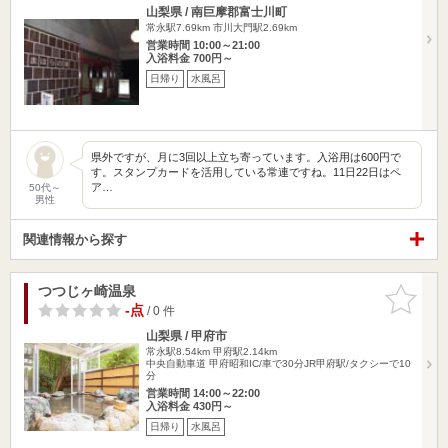
山梨県 / 南巨摩郡富士川町
常永駅7.69km
市川大門駅2.69km
営業時間 10:00～21:00
入浴料金 700円～
日帰り
水風呂
県外ですが、月に3回以上立ち寄っています。入浴用は600円で
す。スタンプカードを活用している常連ですね。11日22日はペ
ア…
50代～
男性
関連情報から探す
つつじヶ崎温泉
お気に入
りに追加
-点
/ 0 件
山梨県 / 甲府市
常永駅8.54km
甲府駅2.14km
中央自動車道 甲府昭和IC/車で30分JR甲府駅/タクシーで10
分
営業時間 14:00～22:00
入浴料金 430円～
日帰り
水風呂