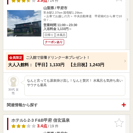
3.9点
/ 14 件
山梨県 / 甲府市
常永駅2.37km
国母駅1.29km
＜お車でお越しの方＞ 中央自動車道 甲府南ICから車で10
分 / …
営業時間 11:00～23:30
入浴料金 1,133円～
日帰り
水風呂
クーポンあり
ご入館で栄養ドリンク一本プレゼント！
会員限定
大人入館料：【平日】1,133円 【土日祝】1,243円
なんと言っても源泉掛け流し！なんと贅沢！ 水風呂も気持ち良い
サウナも最高
30代 女
性
関連情報から探す
ホテル1-2-3 F&B甲府 信玄温泉
お気に入
りに追加
3.4点
/ 19 件