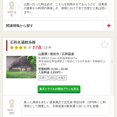
山梨へ行った時は必ず、こちらを利用させてもらうけど、従業員
の接客から料理の美味しさ、清掃にかけて全て完璧だと私は思い
ます♪…
40代 女
性
関連情報から探す
石和名湯館糸柳
お気に入
りに追加
3.7点
/ 13 件
山梨県 / 笛吹市 / 石和温泉
常永駅10.21km
石和温泉駅347m
JR中央線石和温泉駅より徒歩にて3分中央道一宮御坂ICよ
り15分
営業時間 11:00～15:00
入浴料金 2,200円～
日帰り
宿泊
水風呂
楽天トラベルの宿泊プランを見る
熱った身体を冷たい源泉風呂で交互浴 明治12年（1879年）に料
理宿として開業した、石和温泉の駅前通り沿いに佇む老舗…
50代～
男性