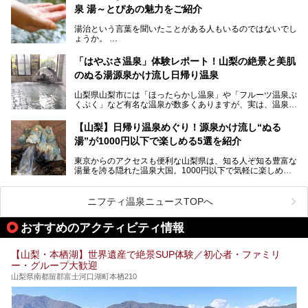
じめ、湯治棟である「別館神泉」を中心に「古湯坊 源泉
泉 湯～とぴあの魅力をご紹介
しかし、最大の魅力は“温泉そのもの”でしょう。自家源泉を
舘」の全貌を徹底紹介します。
所有し、豪快に源泉かけ流しで提供。泡付きのある重曹泉系
湯治という言葉を聞いたことがある人もいるのではないでし
統の単純温泉は、入浴すると実にサッパリ爽快。日帰り入浴
ょうか。
不可なこともあり、全国の温泉ファンがこの温泉を求めて
「ホテル昭和」へ宿泊します。この価格帯のビジネスホテル
なかなか体験できない、湯治体験が日帰りでできる温浴施設
では循環濾過の沸かし湯が一般的ですが、ここは本物の極上
「はやぶさ温泉」体験レポート！山梨の絶景と美肌
が山梨にあります。
温泉。まさに価格破壊と言えるクオリティです。
のぬる湯源泉かけ流し日帰り温泉
家族みんなで楽しめる、山梨県の「竜王ラドン温泉 湯～と
今回は筆者自ら宿泊し、「ホテル昭和」の温泉をはじめ、客
山梨県山梨市には「ほったらかし温泉」や「フルーツ温泉ぷ
ぴあ」の魅力をご紹介します。
室や無料朝食などをご紹介。温泉通が口を揃えて絶賛する神
くぷく」など有名な温泉が数多くありますが、実は、温泉マ
コスパ宿の全貌を徹底解説します！
ニアがわざわざ遠方から足を運ぶ極上の日帰り温泉もあるん
───
です。今回紹介する「はやぶさ温泉」も、そのひとつ。温泉
提供元：株式会社湯ーとぴあ【PR】
【山梨】日帰り温泉めぐり！源泉かけ流し“ぬる
はもちろん、絶景や地元食材を活かしたグルメも堪能できま
この記事は株式会社湯ーとぴあのPRレポート記事です。
湯”が1000円以下で楽しめる5選を紹介
す。
「はやぶさ温泉」が多くの人を惹きつける理由を詳しく解説
東京からのアクセスも便利な山梨県は、知る人ぞ知る豊富な
します。
湯量を誇る隠れた温泉大国。1000円以下で気軽に楽しめ
る、極上の源泉かけ流し日帰り温泉が点在しています。しか
も、これからの季節に嬉しい、じんわりと体の芯まで温ま
る“ぬる湯”が豊富なのも魅力。今回は、湯質も抜群で心ゆく
ニフティ温泉ニュースTOPへ
までリラックスできる山梨のお得な日帰り温泉を、実際体験
した感想と共に紹介します。
おすすめのアクティビティ情報
※ぬる湯とは35℃～39℃程度の体温に近いぬるめ温泉のこ
とです。
【山梨・本栖湖】世界遺産で絶景SUP体験／初心者・ファミリ
ー・グループ大歓迎
山梨県南都留郡富士河口湖町本栖210