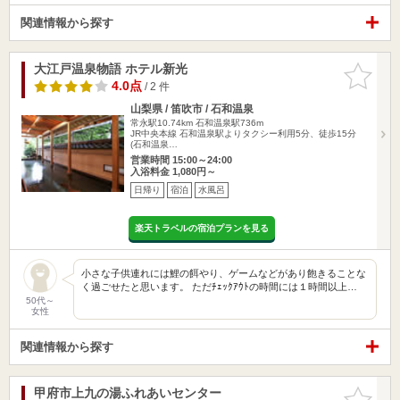
関連情報から探す
大江戸温泉物語 ホテル新光
お気に入
りに追加
4.0点
/ 2 件
山梨県 / 笛吹市 / 石和温泉
常永駅10.74km
石和温泉駅736m
JR中央本線 石和温泉駅よりタクシー利用5分、徒歩15分
(石和温泉…
営業時間 15:00～24:00
入浴料金 1,080円～
日帰り
宿泊
水風呂
楽天トラベルの宿泊プランを見る
小さな子供連れには鯉の餌やり、ゲームなどがあり飽きることな
く過ごせたと思います。 ただﾁｪｯｸｱｳﾄの時間には１時間以上…
50代～
女性
関連情報から探す
甲府市上九の湯ふれあいセンター
お気に入