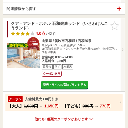
関連情報から探す
クア・アンド・ホテル 石和健康ランド（いさわけんこ
お気に入
うランド）
りに追加
4.0点
/ 42 件
山梨県 / 笛吹市石和町 / 石和温泉
常永駅9.40km
石和温泉駅1.04km
JR石和温泉駅よりタクシー利用5分,徒歩20分、無料送迎バ
ス有り中央…
営業時間 0:00～24:00
入浴料金 1,980円～
日帰り
宿泊
水風呂
クーポンあり
楽天トラベルの宿泊プランを見る
入館料最大330円引き
クーポン
【大人】
1,980円
→
1,650円
【子ども】
990円
→
770円
他にも1種類のクーポンがあります