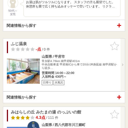
お湯は肌がツルツルになります。 スタッフの方も親切でした。
休憩所も畳で広く持ち込みオッケーで空いています。 リクラ…
50代～
女性
関連情報から探す
ふじ温泉
お気に入
りに追加
-点
/ 0 件
山梨県 / 甲府市
常永駅4.76km
南甲府駅401m
中央自動車道 甲府南ICから車で20分/JR身延線 南甲府駅か
ら徒歩…
営業時間 14:00～22:00
入浴料金 430円～
日帰り
水風呂
関連情報から探す
みはらしの丘 みたまの湯 のっぷいの館
お気に入
りに追加
4.3点
/ 111 件
山梨県 / 西八代郡市川三郷町