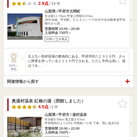
りに追加
2.9点
/ 14 件
山梨県 / 甲府市古関町
常永駅11.76km
甲斐上野駅9.07km
JR中央線「甲府駅」からタクシーで30分中央自動車道甲府
南ICから国…
営業時間 10:00～20:00
入浴料金 730円～
日帰り
水風呂
元上九一色村役場の敷地内にある。甲府市民だと３１０円、さら
に障害を持っていると１１０円で入れる。ただし市外は高い。湯
はつる…
50代～
男性
関連情報から探す
奥湯村温泉 紅椿の湯（閉館しました）
お気に入
りに追加
4.5点
/ 2 件
山梨県 / 甲府市 / 湯村温泉
常永駅8.58km
竜王駅3.47km
甲府昭和ICより15分 羽黒町バス停 下車。西に徒歩5分
営業時間 10:00～22:00
入浴料金 750円～