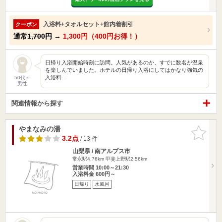
入浴料+タオルセット+館内着割引
クーポン
通常
1,700円
→
1,300円（400円お得！）
日帰り入浴開始時刻に訪問。人気があるのか、すでに数名が温泉
を楽しんでいました。ホテルの日帰り入浴にしてはかなり強気の
入浴料…
50代～
男性
関連情報から探す
やまなみの湯
お気に入
りに追加
3.2点
/ 13 件
山梨県 / 南アルプス市
常永駅4.76km
甲斐上野駅2.56km
営業時間 10:00～21:30
入浴料金 600円～
日帰り
水風呂