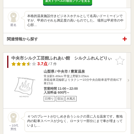
楽天トラベルの宿泊プランを見る
本格的温泉施設付きビジネスホテルとして名高いドーミーインで
すが、甲府のそれも満足度の高いものでした。 場所は甲府市の中
心部…
匿名
関連情報から探す
中央市シルク工芸館ふれあい館 シルクふれんどりぃ
お気に入
りに追加
3.7点
/ 7 件
山梨県 / 中央市 / 豊富温泉
常永駅6.46km
甲斐上野駅3.05km
身延線東花輪駅よりタクシー10分中央自動車道甲府南IC下
車15分
営業時間 11:00～22:00
入浴料金 600円～
日帰り
宿泊
水風呂
４つのプレートがひしめき合うシルクの里に入る温泉です。敷地
内の駐車スペースが少なく、ロータリー部分にまで車が埋まって
いまし…
～10代
男性