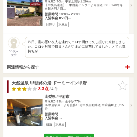
常永駅5.70km
甲斐上野駅1.29km
【中央高速道】 甲府南インターより国道358・140号を
市川大門方面…
営業時間 10:00～23:00
入浴料金 850円～
日帰り
水風呂
昨日、足の悪い友人を連れてコロナ明けに久し振りに来館しまし
た。コロナ対策で職員さんがこまめに除菌してました。とても気
持ちが…
50代～
女性
関連情報から探す
天然温泉 甲斐路の湯 ドーミーイン甲府
お気に入
りに追加
3.3点
/ 4 件
山梨県 / 甲府市
常永駅5.83km
金手駅779m
JR甲府駅南口より徒歩13分中央自動車道 甲府南ICより15
分
営業時間
入浴料金 ～
宿泊
水風呂