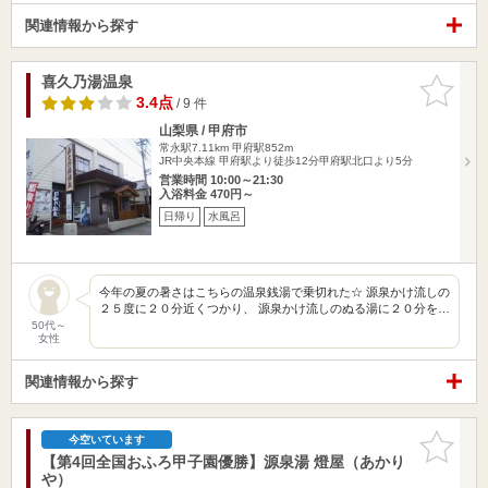
関連情報から探す
喜久乃湯温泉
お気に入
りに追加
3.4点
/ 9 件
山梨県 / 甲府市
常永駅7.11km
甲府駅852m
JR中央本線 甲府駅より徒歩12分甲府駅北口より5分
営業時間 10:00～21:30
入浴料金 470円～
日帰り
水風呂
今年の夏の暑さはこちらの温泉銭湯で乗切れた☆ 源泉かけ流しの
２５度に２０分近くつかり、 源泉かけ流しのぬる湯に２０分を…
50代～
女性
関連情報から探す
お気に入
今空いています
りに追加
【第4回全国おふろ甲子園優勝】源泉湯 燈屋（あかり
や）