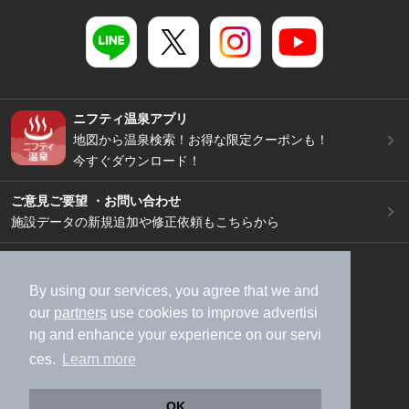
ニフティ温泉アプリ
地図から温泉検索！お得な限定クーポンも！
今すぐダウンロード！
ご意見ご要望 ・お問い合わせ
施設データの新規追加や修正依頼もこちらから
スマートフォン
/
PC
加盟店募集（資料請求）
広告出稿のご案内
By using our services, you agree that we and
our
partners
use cookies to improve advertisi
利用規約
ライフスタイルMEMBERS+規約
ng and enhance your experience on our servi
特定商取引法に基づく表記
ヘルプ
採用情報
ces.
Learn more
運営会社
個人情報保護ポリシー
©NIFTY Lifestyle Co., Ltd.
OK