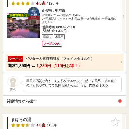
4.3点
/ 128 件
山梨県 / 甲府市
常永駅7.23km
酒折駅1.45km
JR甲府駅よりタクシー利用15分中央自動車道 一宮御坂IC
より10k…
営業時間 10:00～23:00
入浴料金 1,390円～
日帰り
水風呂
クーポンあり
ビジター入館料割引き（フェイスタオル付）
クーポン
通常
1,390円
→
1,280円（110円お得！）
露天の湯質が良かった｡ 肌がツルツルに!! 特に岩風呂！信楽焼？
の湯も風が吹いてて気持ち良かったけれど｡ 内風呂はあつ…
匿名
関連情報から探す
まほらの湯
お気に入
りに追加
3.6点
/ 15 件