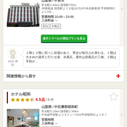
山梨県 / 甲府市
常永駅2.84km
国母駅750m
JR身延線 国母駅よりタ徒歩15分中央自動車道 甲府昭和IC
より3分…
営業時間 15:00～23:00
入浴料金 ～
宿泊
水風呂
楽天トラベルの宿泊プランを見る
１階と２階に別々に浴場があり、男女が毎日入れ替わる。１階は
大きめの湯舟と打たせ湯、水風呂。屋外は壺風呂が三個。２階は
手前が…
40代 男
性
関連情報から探す
ホテル昭和
お気に入
りに追加
4.5点
/ 9 件
山梨県 / 中巨摩郡昭和町
常永駅3.15km
国母駅1.56km
中央線甲府駅よりタクシー20分甲府昭和ICよりすぐ
営業時間
入浴料金 ～