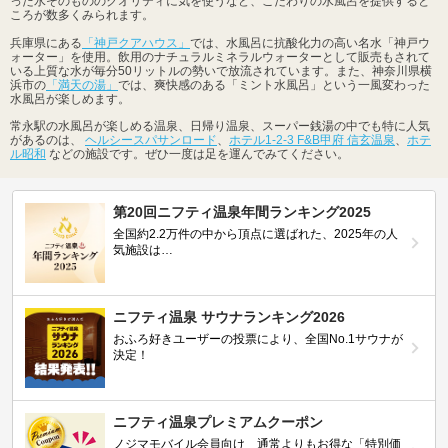
った水そのもののクオリティに気を使うなど、こだわりの水風呂を提供すると
ころが数多くみられます。
兵庫県にある
「神戸クアハウス」
では、水風呂に抗酸化力の高い名水「神戸ウ
ォーター」を使用。飲用のナチュラルミネラルウォーターとして販売もされて
いる上質な水が毎分50リットルの勢いで放流されています。また、神奈川県横
浜市の
「満天の湯」
では、爽快感のある「ミント水風呂」という一風変わった
水風呂が楽しめます。
常永駅の水風呂が楽しめる温泉、日帰り温泉、スーパー銭湯の中でも特に人気
があるのは、
ヘルシースパサンロード
、
ホテル1-2-3 F&B甲府 信玄温泉
、
ホテ
ル昭和
などの施設です。ぜひ一度は足を運んでみてください。
第20回ニフティ温泉年間ランキング2025
全国約2.2万件の中から頂点に選ばれた、2025年の人
気施設は…
ニフティ温泉 サウナランキング2026
おふろ好きユーザーの投票により、全国No.1サウナが
決定！
ニフティ温泉プレミアムクーポン
ノジマモバイル会員向け 通常よりもお得な「特別価