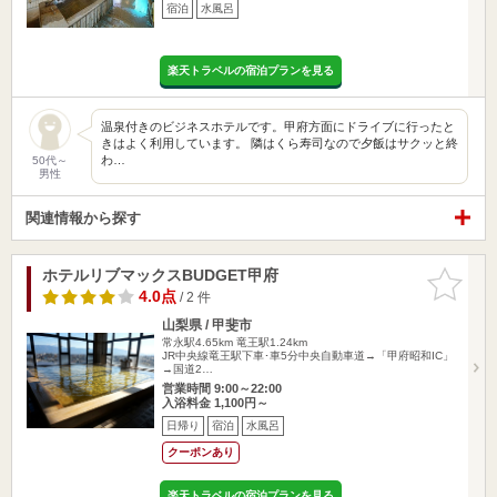
宿泊
水風呂
楽天トラベルの宿泊プランを見る
温泉付きのビジネスホテルです。甲府方面にドライブに行ったと
きはよく利用しています。 隣はくら寿司なので夕飯はサクッと終
わ…
50代～
男性
関連情報から探す
ホテルリブマックスBUDGET甲府
お気に入
りに追加
4.0点
/ 2 件
山梨県 / 甲斐市
常永駅4.65km
竜王駅1.24km
JR中央線竜王駅下車･車5分中央自動車道→「甲府昭和IC」
→国道2…
営業時間 9:00～22:00
入浴料金 1,100円～
日帰り
宿泊
水風呂
クーポンあり
楽天トラベルの宿泊プランを見る