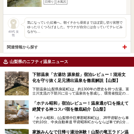
日帰り
水風呂
気になっていた紅椿へ。朝イチから昼前までほぼ貸し切り状態で
ゆったりくつろげました。サウナが自分には合っていてテレビみ
ながら…
40代 女
性
関連情報から探す
山梨県のニフティ温泉ニュース
下部温泉「古湯坊 源泉舘」宿泊レビュー！混浴文
化を守り抜く足元湧出温泉を徹底解説【山梨】
下部温泉(山梨県身延町)は、約1300年の歴史を持つ古湯。富
士川支流の下部川に沿って温泉街を形成し、環境省指定の国
民保養温泉地でもあります。
中でも「古湯坊 源泉舘」は、戦国時代に武田信玄公も療養
「ホテル昭和」宿泊レビュー！温泉通が口を揃えて
したと伝えられる名湯の宿。最大の特徴は、令和の現代にお
絶賛する神コスパ宿を徹底紹介【山梨】
いても混浴文化が守られ、老若男女の分け隔て一切無く温泉
入浴を楽しめる点。全国的に混浴温泉は年々少しずつ減少傾
「ホテル昭和」(山梨県中巨摩郡昭和町)は、JR甲府駅から車
向にありますが、「古湯坊 源泉舘」では本来あるべき混浴
で約10分、中央自動車道 甲府昭和ICからならば車で約1分の
の姿が保たれている点に注目すべきでしょう。
場所にあるビジネスホテル。2名1室で1名あたり4,000円台
から、一人泊でも6,000円台から宿泊可能です。
今回は足元湧出の混浴温泉である「かくし湯大岩風呂」をは
家族みんなで日帰り湯治体験！山梨の竜王ラドン温