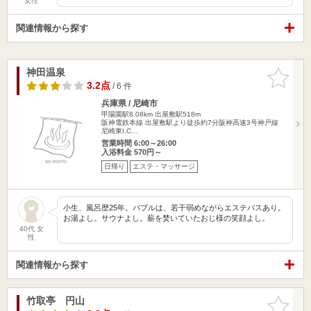
女性
関連情報から探す
神田温泉
お気に入
りに追加
3.2点
/ 6 件
兵庫県 / 尼崎市
甲陽園駅8.08km
出屋敷駅518m
阪神電鉄本線 出屋敷駅より徒歩約7分阪神高速3号神戸線
尼崎東I.C…
営業時間 6:00～26:00
入浴料金 570円～
日帰り
エステ・マッサージ
小生、風呂歴25年。バブルは、若干弱めながらエステバスあり。
お湯よし。サウナよし。薪を焚いていたおじ様の笑顔よし。
40代 女
性
関連情報から探す
竹取亭 円山
お気に入