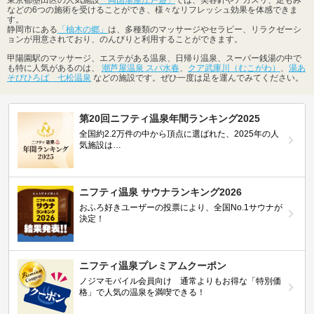
などの6つの施術を受けることができ、様々なリフレッシュ効果を体感できま
す。
静岡市にある
「柚木の郷」
は、多種類のマッサージやセラピー、リラクゼーシ
ョンが用意されており、のんびりと利用することができます。
甲陽園駅のマッサージ、エステがある温泉、日帰り温泉、スーパー銭湯の中で
も特に人気があるのは、
潮芦屋温泉 スパ水春
、
クア武庫川（むこがわ）
、
湯あ
そびひろば 七松温泉
などの施設です。ぜひ一度は足を運んでみてください。
第20回ニフティ温泉年間ランキング2025
全国約2.2万件の中から頂点に選ばれた、2025年の人
気施設は…
ニフティ温泉 サウナランキング2026
おふろ好きユーザーの投票により、全国No.1サウナが
決定！
ニフティ温泉プレミアムクーポン
ノジマモバイル会員向け 通常よりもお得な「特別価
格」で人気の温泉を満喫できる！