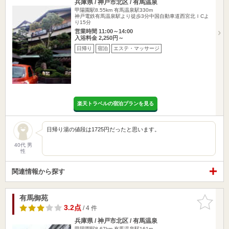
兵庫県 / 神戸市北区 / 有馬温泉
甲陽園駅8.55km
有馬温泉駅330m
神戸電鉄有馬温泉駅より徒歩3分中国自動車道西宮北ＩCよ
り15分
営業時間 11:00～14:00
入浴料金 2,250円～
日帰り
宿泊
エステ・マッサージ
楽天トラベルの宿泊プランを見る
日帰り湯の値段は1725円だったと思います。
40代 男
性
関連情報から探す
有馬御苑
お気に入
りに追加
3.2点
/ 4 件
兵庫県 / 神戸市北区 / 有馬温泉
甲陽園駅8.67km
有馬温泉駅161m