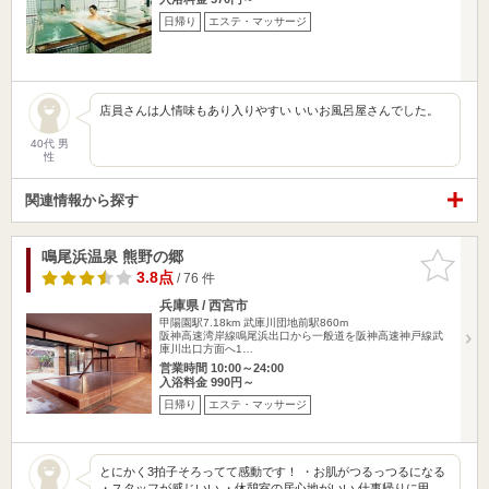
日帰り
エステ・マッサージ
店員さんは人情味もあり入りやすい いいお風呂屋さんでした。
40代 男
性
関連情報から探す
鳴尾浜温泉 熊野の郷
お気に入
りに追加
3.8点
/ 76 件
兵庫県 / 西宮市
甲陽園駅7.18km
武庫川団地前駅860m
阪神高速湾岸線鳴尾浜出口から一般道を阪神高速神戸線武
庫川出口方面へ1…
営業時間 10:00～24:00
入浴料金 990円～
日帰り
エステ・マッサージ
とにかく3拍子そろってて感動です！ ・お肌がつるっつるになる
・スタッフが感じいい ・休憩室の居心地がいい 仕事帰りに甲…