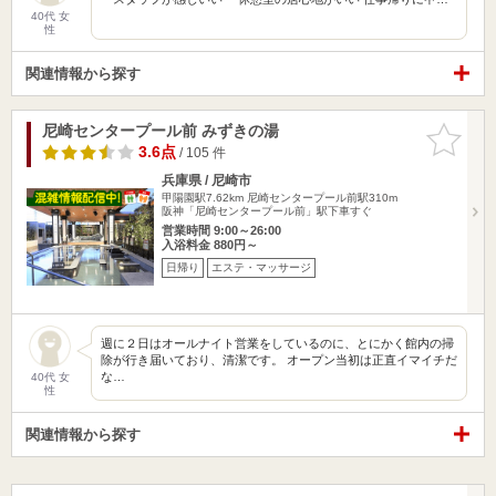
40代 女
性
関連情報から探す
尼崎センタープール前 みずきの湯
お気に入
りに追加
3.6点
/ 105 件
兵庫県 / 尼崎市
甲陽園駅7.62km
尼崎センタープール前駅310m
阪神「尼崎センタープール前」駅下車すぐ
営業時間 9:00～26:00
入浴料金 880円～
日帰り
エステ・マッサージ
週に２日はオールナイト営業をしているのに、とにかく館内の掃
除が行き届いており、清潔です。 オープン当初は正直イマイチだ
な…
40代 女
性
関連情報から探す