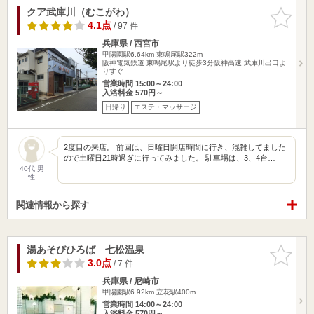
クア武庫川（むこがわ）
お気に入
りに追加
4.1点
/ 97 件
兵庫県 / 西宮市
甲陽園駅6.64km
東鳴尾駅322m
阪神電気鉄道 東鳴尾駅より徒歩3分阪神高速 武庫川出口よ
りすぐ
営業時間 15:00～24:00
入浴料金 570円～
日帰り
エステ・マッサージ
2度目の来店。 前回は、日曜日開店時間に行き、混雑してました
ので土曜日21時過ぎに行ってみました。 駐車場は、3、4台…
40代 男
性
関連情報から探す
湯あそびひろば 七松温泉
お気に入
りに追加
3.0点
/ 7 件
兵庫県 / 尼崎市
甲陽園駅6.92km
立花駅400m
営業時間 14:00～24:00
入浴料金 570円～