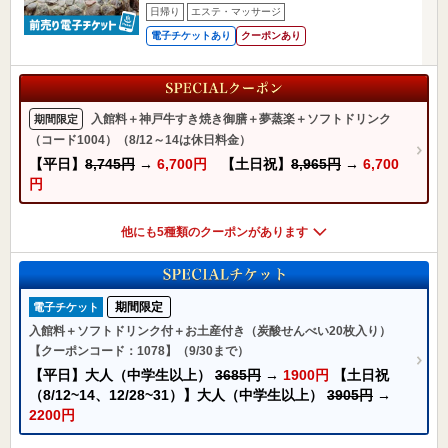
日帰り
エステ・マッサージ
電子チケットあり
クーポンあり
入館料＋神戸牛すき焼き御膳＋夢蒸楽＋ソフトドリンク
期間限定
（コード1004）（8/12～14は休日料金）
【平日】
8,745円
→
6,700円
【土日祝】
8,965円
→
6,700
円
他にも5種類のクーポンがあります
期間限定
電子チケット
入館料＋ソフトドリンク付＋お土産付き（炭酸せんべい20枚入り）
【クーポンコード：1078】（9/30まで）
【平日】大人（中学生以上）
3685円
→
1900円
【土日祝
（8/12~14、12/28~31）】大人（中学生以上）
3905円
→
2200円