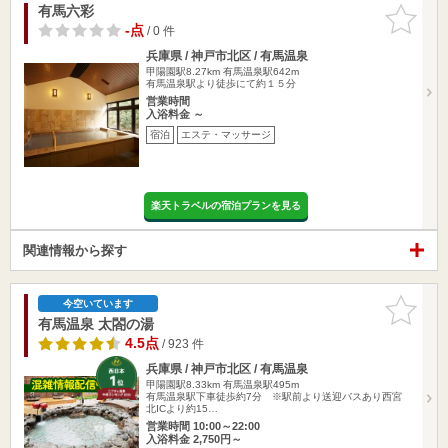
有馬六彩
お気に入
りに追加
-点
/ 0 件
兵庫県 / 神戸市北区 / 有馬温泉
甲陽園駅8.27km
有馬温泉駅642m
有馬温泉駅より徒歩にて約１５分
営業時間
入浴料金 ～
宿泊
エステ・マッサージ
楽天トラベルの宿泊プランを見る
関連情報から探す
お気に入
今空いています
りに追加
有馬温泉 太閤の湯
4.5点
/ 923 件
兵庫県 / 神戸市北区 / 有馬温泉
甲陽園駅8.33km
有馬温泉駅495m
有馬温泉駅下車徒歩約7分 ※駅前より送迎バスあり西宮
北ICより約15…
営業時間 10:00～22:00
入浴料金 2,750円～