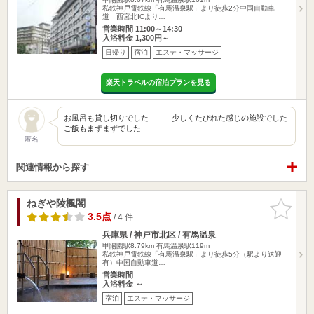
私鉄神戸電鉄線「有馬温泉駅」より徒歩2分中国自動車
道 西宮北ICより…
営業時間 11:00～14:30
入浴料金 1,300円～
日帰り
宿泊
エステ・マッサージ
楽天トラベルの宿泊プランを見る
お風呂も貸し切りでした 少しくたびれた感じの施設でした
ご飯もまずまずでした
匿名
関連情報から探す
ねぎや陵楓閣
お気に入
りに追加
3.5点
/ 4 件
兵庫県 / 神戸市北区 / 有馬温泉
甲陽園駅8.79km
有馬温泉駅119m
私鉄神戸電鉄線「有馬温泉駅」より徒歩5分（駅より送迎
有）中国自動車道…
営業時間
入浴料金 ～
宿泊
エステ・マッサージ