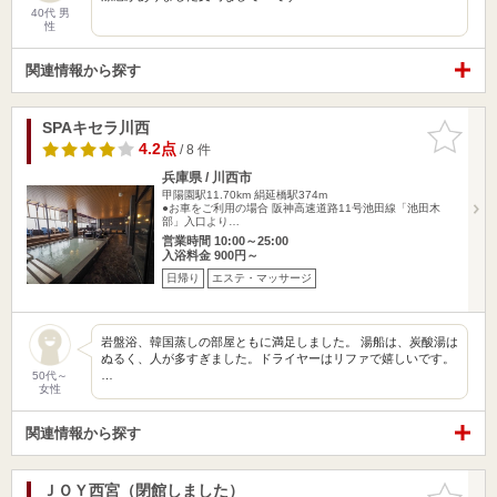
40代 男
性
関連情報から探す
SPAキセラ川西
お気に入
りに追加
4.2点
/ 8 件
兵庫県 / 川西市
甲陽園駅11.70km
絹延橋駅374m
●お車をご利用の場合 阪神高速道路11号池田線「池田木
部」入口より…
営業時間 10:00～25:00
入浴料金 900円～
日帰り
エステ・マッサージ
岩盤浴、韓国蒸しの部屋ともに満足しました。 湯船は、炭酸湯は
ぬるく、人が多すぎました。ドライヤーはリファで嬉しいです。
…
50代～
女性
関連情報から探す
ＪＯＹ西宮（閉館しました）
お気に入