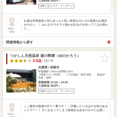
入浴料金 950円～
日帰り
エステ・マッサージ
お湯は有馬温泉と同じめっちゃ良い泉質なのにその源泉のお風呂
が小さい…！ みんなチラチラと誰かが出るのを待ってて入れ替わ
り…
50代～
女性
関連情報から探す
つかしん天然温泉 湯の華廊（ゆのかろう）
お気に入
りに追加
3.9点
/ 187 件
兵庫県 / 尼崎市
甲陽園駅7.94km
稲野駅328m
【電車でのご利用】 ・ＪＲ宝塚線「猪名寺駅」 ・阪急伊
丹線「稲野…
営業時間 10:00～24:00
入浴料金 950円～
日帰り
エステ・マッサージ
ここ最近の銭湯の中で一番です！！ 評価したいのはやる気のある
シャワー！！ すぐ止まってしまう銭湯あるあるのものとは違い…
50代～