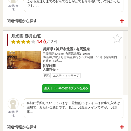
えからお送りまでのおもてなしがとても落ち着いていて良かった
です。…
30代 女
性
関連情報から探す
月光園 游月山荘
お気に入
りに追加
4.4点
/ 12 件
兵庫県 / 神戸市北区 / 有馬温泉
甲陽園駅8.48km
有馬温泉駅1.19km
JR新神戸駅より有馬温泉行きバス利用 50分（有馬町内
送迎有（1名…
営業時間
入浴料金 ～
宿泊
エステ・マッサージ
楽天トラベルの宿泊プランを見る
事前に予約していっています。旅館的にはメインは食事で入浴は
追加で、みたいな感じです。私は、お風呂メインですが。 お湯
露…
30代 男
性
関連情報から探す