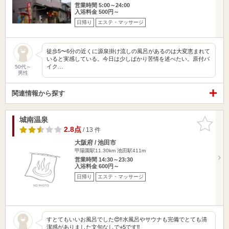
営業時間 5:00～24:00
入浴料金 500円～
日帰り
エステ・マッサージ
徒歩5〜6分の近くに源泉掛け流しの風呂があるのは大変恵まれて
いると実感している。今日は少しばかり苦情を述べたい。原付バ
イク…
50代～
男性
関連情報から探す
城南温泉
お気に入
りに追加
2.8点
/ 13 件
大阪府 / 池田市
甲陽園駅11.30km
池田駅411m
営業時間 14:30～23:30
入浴料金 600円～
日帰り
エステ・マッサージ
すとてもいいお風呂でした😍‼️水風呂やサウナも完備でとても清
潔感がありました文句なしで⭐︎5です‼️