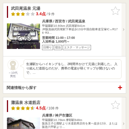
武田尾温泉 元湯
お気に入
りに追加
3.4点
/ 9 件
兵庫県 / 西宮市 / 武田尾温泉
甲陽園駅10.60km
武田尾駅641m
JR阪急線武田尾駅下車徒歩13分中国自動車道宝塚IC→R17
6･R3…
営業時間 11:00～17:00
入浴料金 1,000円～
日帰り
宿泊
エステ・マッサージ
生瀬駅からハイキングをし、2時間半かけて元湯に到着した。 入
り組んだ道筋なのだが、携帯の電波が弱くマップが開けないの
で、…
～10代
男性
関連情報から探す
灘温泉 水道筋店
お気に入
りに追加
4.5点
/ 108 件
兵庫県 / 神戸市灘区
甲陽園駅10.76km
摩耶駅648m
阪急王子公園駅より水道筋商店街を東へ徒歩12分、または
阪急六甲駅より…