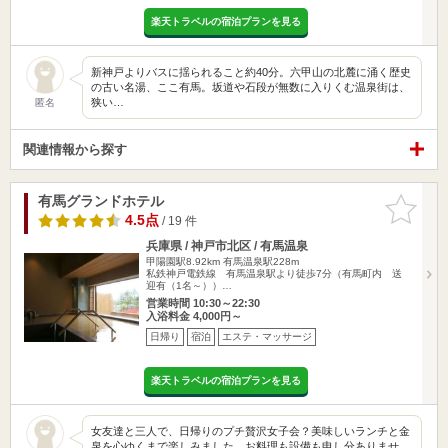
楽天トラベルの宿泊プランを見る
新神戸よりバスに揺られること約40分。六甲山の北麓に涌く歴史
の古い名湯、ここ有馬。坂道や石段が無数に入りくむ温泉街は、
狭い…
匿名
関連情報から探す
有馬グランドホテル
お気に入
りに追加
4.5点
/ 19 件
兵庫県 / 神戸市北区 / 有馬温泉
甲陽園駅8.92km
有馬温泉駅228m
私鉄神戸電鉄線 有馬温泉駅より徒歩7分（有馬町内 送
迎有（1名～））…
営業時間 10:30～22:30
入浴料金 4,000円～
日帰り
宿泊
エステ・マッサージ
楽天トラベルの宿泊プランを見る
女友達と三人で、日帰りのプチ贅沢女子会？美味しいランチと金
泉を心ゆくまで楽しみました。お料理も設備も申し分ありませ