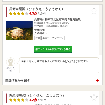
兵衛向陽閣（ひょうえこうようかく）
お気に入
りに追加
4.3点
/ 10 件
兵庫県 / 神戸市北区有馬町 / 有馬温泉
甲陽園駅8.53km
有馬温泉駅298m
神戸電鉄「有馬温泉駅」徒歩6分
営業時間
入浴料金 ～
宿泊
エステ・マッサージ
楽天トラベルの宿泊プランを見る
至れり尽くせり立地もよく有馬でいちばん好きな宿です✨
40代 女
性
関連情報から探す
陶泉 御所坊（とうせん ごしょぼう）
お気に入
りに追加
4.2点
/ 20 件