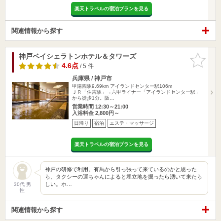
楽天トラベルの宿泊プランを見る
関連情報から探す
神戸ベイシェラトンホテル＆タワーズ
お気に入
りに追加
4.6点
/ 5 件
兵庫県 / 神戸市
甲陽園駅9.69km
アイランドセンター駅106m
ＪＲ「住吉駅」→六甲ライナー「アイランドセンター駅」
から徒歩1分。阪…
営業時間 12:30～21:00
入浴料金 2,800円～
日帰り
宿泊
エステ・マッサージ
楽天トラベルの宿泊プランを見る
神戸の研修で利用。有馬から引っ張って来ているのかと思った
ら、タクシーの運ちゃんによると埋立地を掘ったら湧いて来たら
しい。ホ…
30代 男
性
関連情報から探す