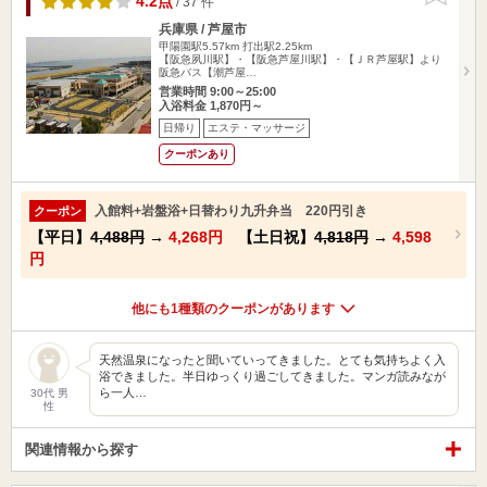
4.2点
/ 37 件
兵庫県 / 芦屋市
甲陽園駅5.57km
打出駅2.25km
【阪急夙川駅】・【阪急芦屋川駅】・【ＪＲ芦屋駅】より
阪急バス【潮芦屋…
営業時間 9:00～25:00
入浴料金 1,870円～
日帰り
エステ・マッサージ
クーポンあり
入館料+岩盤浴+日替わり九升弁当 220円引き
クーポン
【平日】
4,488円
→
4,268円
【土日祝】
4,818円
→
4,598
円
他にも1種類のクーポンがあります
天然温泉になったと聞いていってきました。とても気持ちよく入
浴できました。半日ゆっくり過ごしてきました。マンガ読みなが
ら一人…
30代 男
性
関連情報から探す