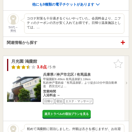
他にも9種類の電子チケットがあります
コロナ対策も十分過ぎるぐらいやっていた。会員料金より、ニフ
ティのクーポンの方が安く入れてお得です。日帰り温泉施設とし
ては、…
50代～
男性
関連情報から探す
月光園 鴻朧館
お気に入
りに追加
3.8点
/ 5 件
兵庫県 / 神戸市北区 / 有馬温泉
甲陽園駅8.48km
有馬温泉駅1.19km
私鉄神戸電鉄線「有馬温泉駅」より徒歩10分中国自動車
道 西宮北ICよ…
営業時間
入浴料金 ～
日帰り
宿泊
エステ・マッサージ
楽天トラベルの宿泊プランを見る
初めて鴻朧館に宿泊しました。外観は古さを感じますが、お出迎