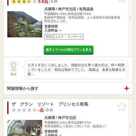
りに追加
3.8点
/ 4 件
兵庫県 / 神戸市北区 / 有馬温泉
甲陽園駅8.10km
有馬温泉駅733m
私鉄神戸電鉄線「有馬温泉駅」より送迎有中国自動車道
西宮北ICより約…
営業時間
入浴料金 ～
宿泊
エステ・マッサージ
楽天トラベルの宿泊プランを見る
５月２８日に１泊しました。別邸の立ち寄り湯の方は、時々利用
していましたが、宿泊は初めてでした。 温泉は、金泉も銀泉も大
変…
匿名
関連情報から探す
ザ グラン リゾート プリンセス有馬
お気に入
りに追加
-点
/ 0 件
兵庫県 / 神戸市北区
甲陽園駅8.11km
有馬温泉駅737m
有馬温泉駅より徒歩にて約１５分（送迎あり）
営業時間
入浴料金 ～