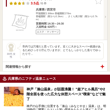
りに追加
3.5点
/ 6 件
兵庫県 / 西宮市
甲陽園駅2.99km
香櫨園駅278m
香櫨園駅（駅から0.3km） 、さくら夙川駅（駅から0.7k
m） 、…
営業時間 14:30～24:30
入浴料金 420円～
エステ・マッサージ
市内では穴場だと思っています。近くに大きなスーパー銭湯があ
るためひっそり佇んでいますが、とてもしっかりした造りでゆっ
たりで…
30代 女
性
関連情報から探す
兵庫県のニフティ温泉ニュース
神戸「湊山温泉」が話題沸騰！ "超アヒル風呂"や2
階全面を使った広大な休憩スペース"喫泉"などで魅
了
神戸の山手側に位置する「湊山（みなとやま）温泉」は、明
治時代に開業したという深い歴史をたたえた湯どころです。