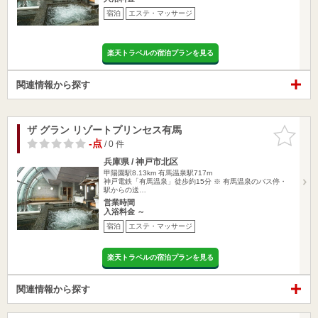
宿泊
エステ・マッサージ
楽天トラベルの宿泊プランを見る
関連情報から探す
ザ グラン リゾートプリンセス有馬
お気に入
りに追加
-点
/ 0 件
兵庫県 / 神戸市北区
甲陽園駅8.13km
有馬温泉駅717m
神戸電鉄「有馬温泉」徒歩約15分 ※ 有馬温泉のバス停・
駅からの送…
営業時間
入浴料金 ～
宿泊
エステ・マッサージ
楽天トラベルの宿泊プランを見る
関連情報から探す