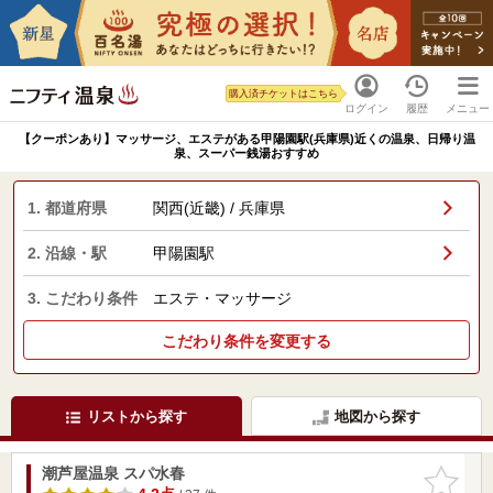
購入済チケットはこちら
ログイン
履歴
メニュー
【クーポンあり】マッサージ、エステがある甲陽園駅(兵庫県)近くの温泉、日帰り温
泉、スーパー銭湯おすすめ
1. 都道府県
関西(近畿) / 兵庫県
2. 沿線・駅
甲陽園駅
3. こだわり条件
エステ・マッサージ
こだわり条件を変更する
リストから探す
地図から探す
潮芦屋温泉 スパ水春
お気に入
りに追加