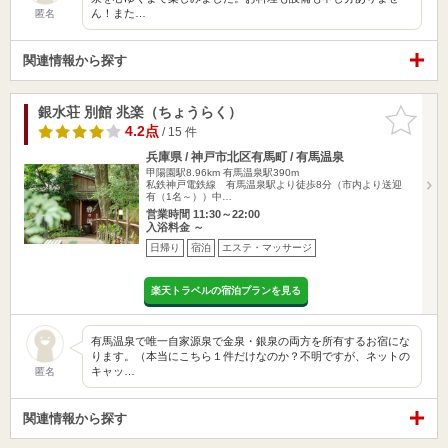
ん！また…
匿名
関連情報から探す
銀水荘 別館 兆楽（ちょうらく）
お気に入
りに追加
4.2点
/ 15 件
兵庫県 / 神戸市北区有馬町 / 有馬温泉
甲陽園駅8.96km
有馬温泉駅390m
私鉄神戸電鉄線 有馬温泉駅より徒歩8分（市内より送迎
有（1名～））中…
営業時間 11:30～22:00
入浴料金 ～
日帰り
宿泊
エステ・マッサージ
楽天トラベルの宿泊プランを見る
有馬温泉で唯一自家源泉で金泉・銀泉の両方を所有するお宿にな
ります。（本当にこちら１件だけなのか？不明ですが、ネットの
キャッ…
匿名
関連情報から探す