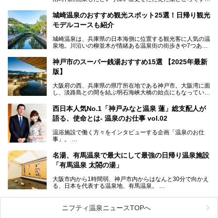
そんな長寿の温泉が今、話題となっています。理由は湯船い
っぱいに浮かぶアヒルちゃん。さらに、ゆったりくつろげて
城崎温泉のおすすめ観光スポット25選！日帰り観光
コワーキングも可能な休憩スペースも人気に。斬新な企画や
モデルコースも紹介
設備で人々をアッと驚かせる湊山温泉の魅力をリポートしま
す。
城崎温泉は、兵庫県の日本海側に位置する観光客に人気の温
泉地。川沿いの柳並木が情緒ある温泉街の街歩きや7つある
外湯巡り、ロープウェイからの絶景、冬のカニ料理などで知
られています。鉄道の駅から温泉街が近く、歩いて回るのに
神戸市のスーパー銭湯おすすめ15選 【2025年最新
ちょうどよい規模で、日帰りでの訪問にもおすすめです。
版】
この記事では、城崎温泉と周辺の見どころから厳選した25
大阪府の西、兵庫県の県庁所在地である神戸市。大阪湾に面
の観光スポットをピックアップ。温泉やご当地グルメなどを
し、淡路島との間を結ぶ明石海峡大橋の始点にもなっていま
盛り込んだ日帰り観光モデルコースも紹介しているので、ぜ
す。古くから港町として栄え、異国情緒の残る異人館街や中
ひ参考にしてくださいね！
華街をはじめ、きらびやかに発展したハーバーランドなど、
西日本人気No.1「神戸みなと温泉 蓮」総支配人が
人気観光スポットもめじろ押しです。
語る、使命とは- 温泉のお仕事 vol.02
そして、温泉好きの視点から見ると、神戸市といえば何とい
っても「有馬温泉」。日本三古湯の一角をなす、歴史ある名
温浴施設で働く方々をインタビューする企画「温泉のお仕
湯です。そのお湯をリーズナブルに体験できる健康ランドや
事」。
スーパー銭湯があったら……。今回はそんな希望に沿う施設
第2弾はニフティ温泉年間ランキング2018で全国総合ランキ
も含め、おすすめのスパ銭をピックアップしてご紹介してい
ング西日本1位、2年連続「ベストオブ宿泊賞」に輝いた
きます！
名湯、有馬温泉で最大にして最強の日帰り温泉施設
「神戸みなと温泉 蓮」の魅力に迫りました！
「有馬温泉 太閤の湯」
大阪市内から1時間弱、神戸市内からはなんと30分で向かえ
る、日本を代表する温泉地、有馬温泉。
そのなかでも最大の規模を誇る「有馬温泉 太閤の湯」は、
有名な「金泉」と「銀泉」に加え、人工のの炭酸泉まで楽し
める、ある意味「最強」ともいえる施設です。
ニフティ温泉ニュースTOPへ
今回は自慢のお湯をメインにその魅力の数々を紹介します！