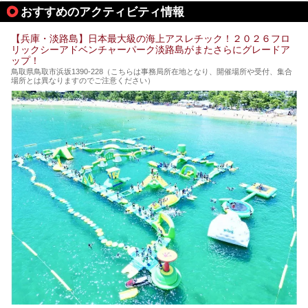
おすすめのアクティビティ情報
【兵庫・淡路島】日本最大級の海上アスレチック！２０２６フロ
リックシーアドベンチャーパーク淡路島がまたさらにグレードア
ップ！
鳥取県鳥取市浜坂1390‐228（こちらは事務局所在地となり、開催場所や受付、集合
場所とは異なりますのでご注意ください）