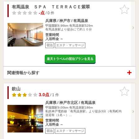
有馬温泉 ＳＰＡ ＴＥＲＲＡＣＥ紫翠
お気に入
りに追加
-点
/ 0 件
兵庫県 / 神戸市 / 有馬温泉
甲陽園駅8.96km
有馬温泉駅529m
有馬温泉駅より徒歩にて約１０分
営業時間
入浴料金 ～
宿泊
エステ・マッサージ
楽天トラベルの宿泊プランを見る
関連情報から探す
欽山
お気に入
りに追加
3.0点
/ 1 件
兵庫県 / 神戸市北区 / 有馬温泉
甲陽園駅9.00km
有馬温泉駅186m
私鉄神戸電鉄線「有馬温泉駅」より徒歩3分（有馬町内
送迎有（1名～）…
営業時間
入浴料金 ～
宿泊
エステ・マッサージ