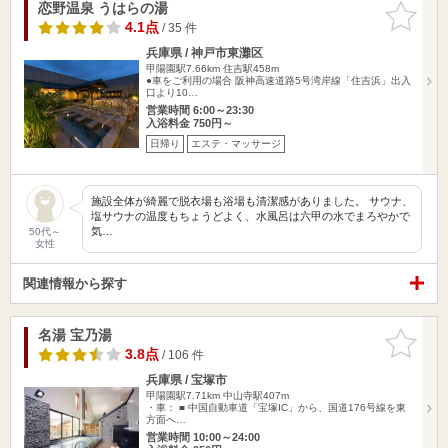
恋野温泉 うはらの湯
お気に入
りに追加
4.1点
/ 35 件
兵庫県 / 神戸市東灘区
甲陽園駅7.66km
住吉駅458m
●車をご利用の場合 阪神高速道路5号湾岸線「住吉浜」出入
口より10…
営業時間 6:00～23:30
入浴料金 750円～
日帰り
エステ・マッサージ
施設全体が綺麗で脱衣場も浴場も清潔感がありました。 サウナ、
塩サウナの温度もちょうどよく、水風呂は六甲の水でまろやかで
気…
50代～
女性
関連情報から探す
名湯 宝乃湯
お気に入
りに追加
3.8点
/ 106 件
兵庫県 / 宝塚市
甲陽園駅7.71km
中山寺駅407m
・車： ■ 中国自動車道「宝塚IC」から、国道176号線を東
方面へ…
営業時間 10:00～24:00