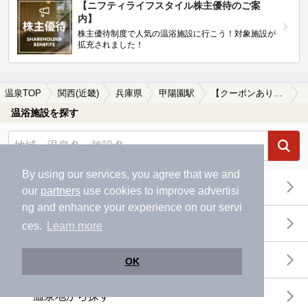
【ニフティライフスタイル株主優待のご案
内】
株主優待制度で人気の温浴施設に行こう！対象施設が
拡充されました！
温泉TOP
関西(近畿)
兵庫県
甲陽園駅
【クーポンあり】マッサージ、エステがある甲陽園駅近くの温泉、日帰り温泉、スーパー銭湯おすすめ
温浴施設を探す
By using our services, you agree that we and
エリアから探す
our
partners
use cookies to improve advertisi
ng and enhance your experience on our servi
地図から探す
ces.
Learn more
特徴から探す
OK
温泉地から探す