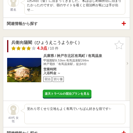
1月25日（金）に泊まってきました。 私ははじめ御所坊に泊まり
たかったのですが、宿のサイトを覗くと宿泊料が私には手が出
せ…
匿名
関連情報から探す
兵衛向陽閣（ひょうえこうようかく）
お気に入
りに追加
4.3点
/ 10 件
兵庫県 / 神戸市北区有馬町 / 有馬温泉
甲陽園駅8.53km
有馬温泉駅298m
神戸電鉄「有馬温泉駅」徒歩6分
営業時間
入浴料金 ～
宿泊
切り傷
楽天トラベルの宿泊プランを見る
至れり尽くせり立地もよく有馬でいちばん好きな宿です✨
40代 女
性