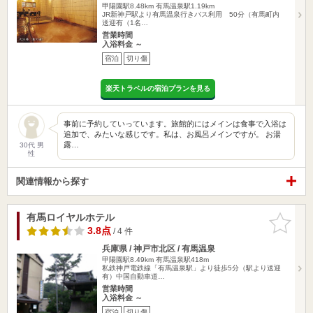
甲陽園駅8.48km
有馬温泉駅1.19km
JR新神戸駅より有馬温泉行きバス利用 50分（有馬町内
送迎有（1名…
営業時間
入浴料金 ～
宿泊
切り傷
楽天トラベルの宿泊プランを見る
事前に予約していっています。旅館的にはメインは食事で入浴は
追加で、みたいな感じです。私は、お風呂メインですが。 お湯
露…
30代 男
性
関連情報から探す
有馬ロイヤルホテル
お気に入
りに追加
3.8点
/ 4 件
兵庫県 / 神戸市北区 / 有馬温泉
甲陽園駅8.49km
有馬温泉駅418m
私鉄神戸電鉄線「有馬温泉駅」より徒歩5分（駅より送迎
有）中国自動車道…
営業時間
入浴料金 ～
宿泊
切り傷