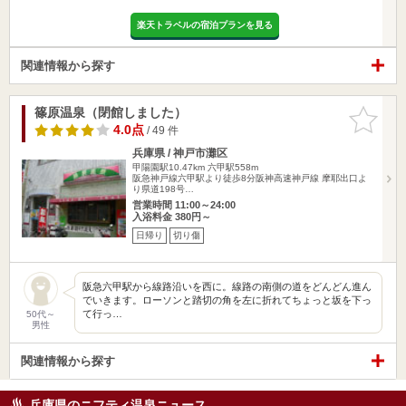
楽天トラベルの宿泊プランを見る
関連情報から探す
篠原温泉（閉館しました）
お気に入
りに追加
4.0点
/ 49 件
兵庫県 / 神戸市灘区
甲陽園駅10.47km
六甲駅558m
阪急神戸線六甲駅より徒歩8分阪神高速神戸線 摩耶出口よ
り県道198号…
営業時間 11:00～24:00
入浴料金 380円～
日帰り
切り傷
阪急六甲駅から線路沿いを西に。線路の南側の道をどんどん進ん
でいきます。ローソンと踏切の角を左に折れてちょっと坂を下っ
て行っ…
50代～
男性
関連情報から探す
兵庫県のニフティ温泉ニュース