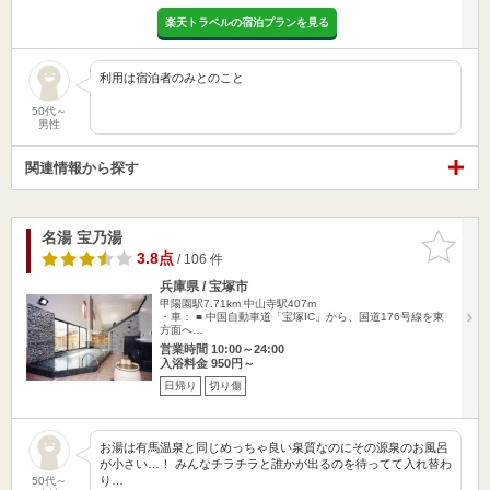
楽天トラベルの宿泊プランを見る
利用は宿泊者のみとのこと
50代～
男性
関連情報から探す
名湯 宝乃湯
お気に入
りに追加
3.8点
/ 106 件
兵庫県 / 宝塚市
甲陽園駅7.71km
中山寺駅407m
・車： ■ 中国自動車道「宝塚IC」から、国道176号線を東
方面へ…
営業時間 10:00～24:00
入浴料金 950円～
日帰り
切り傷
お湯は有馬温泉と同じめっちゃ良い泉質なのにその源泉のお風呂
が小さい…！ みんなチラチラと誰かが出るのを待ってて入れ替わ
り…
50代～