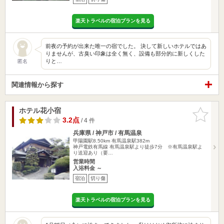
楽天トラベルの宿泊プランを見る
前夜の予約が出来た唯一の宿でした。 決して新しいホテルではあ
りませんが、古臭い印象は全く無く、設備も部分的に新しくした
りと…
匿名
関連情報から探す
ホテル花小宿
お気に入
りに追加
3.2点
/ 4 件
兵庫県 / 神戸市 / 有馬温泉
甲陽園駅8.50km
有馬温泉駅382m
神戸電鉄有馬線 有馬温泉駅より徒歩7分 ※有馬温泉駅よ
り送迎あり（要…
営業時間
入浴料金 ～
宿泊
切り傷
楽天トラベルの宿泊プランを見る