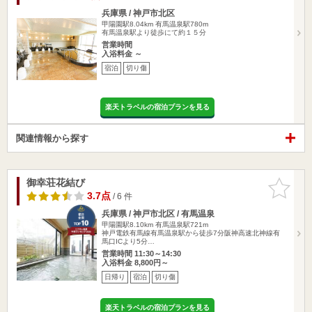
兵庫県 / 神戸市北区
甲陽園駅8.04km
有馬温泉駅780m
有馬温泉駅より徒歩にて約１５分
営業時間
入浴料金 ～
宿泊
切り傷
楽天トラベルの宿泊プランを見る
関連情報から探す
御幸荘花結び
お気に入
りに追加
3.7点
/ 6 件
兵庫県 / 神戸市北区 / 有馬温泉
甲陽園駅8.10km
有馬温泉駅721m
神戸電鉄有馬線有馬温泉駅から徒歩7分阪神高速北神線有
馬口ICより5分…
営業時間 11:30～14:30
入浴料金 8,800円～
日帰り
宿泊
切り傷
楽天トラベルの宿泊プランを見る