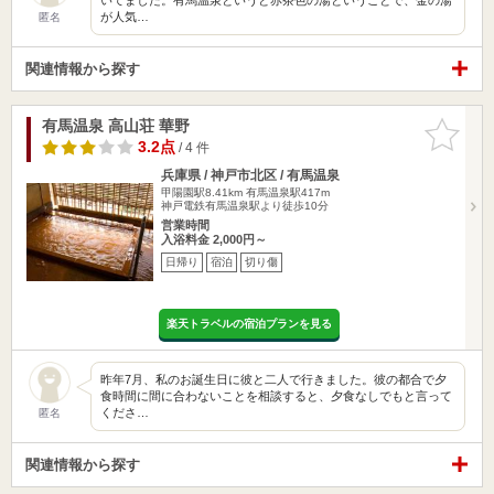
が人気…
匿名
関連情報から探す
有馬温泉 高山荘 華野
お気に入
りに追加
3.2点
/ 4 件
兵庫県 / 神戸市北区 / 有馬温泉
甲陽園駅8.41km
有馬温泉駅417m
神戸電鉄有馬温泉駅より徒歩10分
営業時間
入浴料金 2,000円～
日帰り
宿泊
切り傷
楽天トラベルの宿泊プランを見る
昨年7月、私のお誕生日に彼と二人で行きました。彼の都合で夕
食時間に間に合わないことを相談すると、夕食なしでもと言って
くださ…
匿名
関連情報から探す