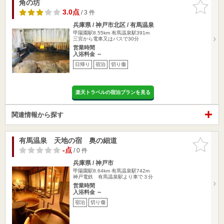
角の坊
お気に入
りに追加
3.0点
/ 3 件
兵庫県 / 神戸市北区 / 有馬温泉
甲陽園駅8.55km
有馬温泉駅391m
三宮から電車又はバスで30分
営業時間
入浴料金 ～
日帰り
宿泊
切り傷
楽天トラベルの宿泊プランを見る
関連情報から探す
有馬温泉 天地の宿 奥の細道
お気に入
りに追加
-点
/ 0 件
兵庫県 / 神戸市
甲陽園駅8.64km
有馬温泉駅742m
神戸電鉄 有馬温泉駅より車で３分
営業時間
入浴料金 ～
宿泊
切り傷