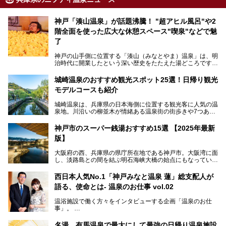
神戸「湊山温泉」が話題沸騰！ "超アヒル風呂"や2
階全面を使った広大な休憩スペース"喫泉"などで魅
了
神戸の山手側に位置する「湊山（みなとやま）温泉」は、明
治時代に開業したという深い歴史をたたえた湯どころです。
そんな長寿の温泉が今、話題となっています。理由は湯船い
っぱいに浮かぶアヒルちゃん。さらに、ゆったりくつろげて
城崎温泉のおすすめ観光スポット25選！日帰り観光
コワーキングも可能な休憩スペースも人気に。斬新な企画や
モデルコースも紹介
設備で人々をアッと驚かせる湊山温泉の魅力をリポートしま
す。
城崎温泉は、兵庫県の日本海側に位置する観光客に人気の温
泉地。川沿いの柳並木が情緒ある温泉街の街歩きや7つある
外湯巡り、ロープウェイからの絶景、冬のカニ料理などで知
られています。鉄道の駅から温泉街が近く、歩いて回るのに
神戸市のスーパー銭湯おすすめ15選 【2025年最新
ちょうどよい規模で、日帰りでの訪問にもおすすめです。
版】
この記事では、城崎温泉と周辺の見どころから厳選した25
大阪府の西、兵庫県の県庁所在地である神戸市。大阪湾に面
の観光スポットをピックアップ。温泉やご当地グルメなどを
し、淡路島との間を結ぶ明石海峡大橋の始点にもなっていま
盛り込んだ日帰り観光モデルコースも紹介しているので、ぜ
す。古くから港町として栄え、異国情緒の残る異人館街や中
ひ参考にしてくださいね！
華街をはじめ、きらびやかに発展したハーバーランドなど、
西日本人気No.1「神戸みなと温泉 蓮」総支配人が
人気観光スポットもめじろ押しです。
語る、使命とは- 温泉のお仕事 vol.02
そして、温泉好きの視点から見ると、神戸市といえば何とい
っても「有馬温泉」。日本三古湯の一角をなす、歴史ある名
温浴施設で働く方々をインタビューする企画「温泉のお仕
湯です。そのお湯をリーズナブルに体験できる健康ランドや
事」。
スーパー銭湯があったら……。今回はそんな希望に沿う施設
第2弾はニフティ温泉年間ランキング2018で全国総合ランキ
も含め、おすすめのスパ銭をピックアップしてご紹介してい
ング西日本1位、2年連続「ベストオブ宿泊賞」に輝いた
きます！
名湯、有馬温泉で最大にして最強の日帰り温泉施設