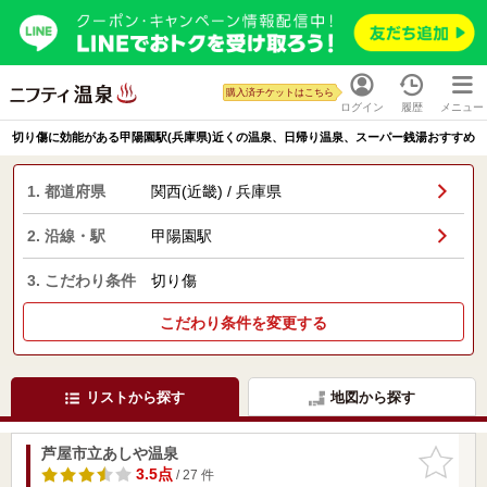
購入済チケットはこちら
ログイン
履歴
メニュー
切り傷に効能がある甲陽園駅(兵庫県)近くの温泉、日帰り温泉、スーパー銭湯おすすめ
1. 都道府県
関西(近畿) / 兵庫県
2. 沿線・駅
甲陽園駅
3. こだわり条件
切り傷
こだわり条件を変更する
リストから探す
地図から探す
芦屋市立あしや温泉
お気に入
りに追加
3.5点
/ 27 件