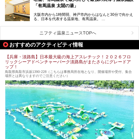
「神戸みなと温泉 蓮」の魅力に迫りました！
「有馬温泉 太閤の湯」
大阪市内から1時間弱、神戸市内からはなんと30分で向かえ
る、日本を代表する温泉地、有馬温泉。
そのなかでも最大の規模を誇る「有馬温泉 太閤の湯」は、
有名な「金泉」と「銀泉」に加え、人工のの炭酸泉まで楽し
める、ある意味「最強」ともいえる施設です。
ニフティ温泉ニュースTOPへ
今回は自慢のお湯をメインにその魅力の数々を紹介します！
おすすめのアクティビティ情報
【兵庫・淡路島】日本最大級の海上アスレチック！２０２６フロ
リックシーアドベンチャーパーク淡路島がまたさらにグレードア
ップ！
鳥取県鳥取市浜坂1390‐228（こちらは事務局所在地となり、開催場所や受付、集合
場所とは異なりますのでご注意ください）