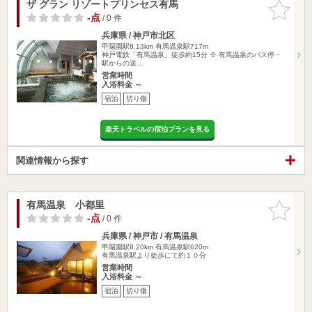
ザ グラン リゾートプリンセス有馬
お気に入
りに追加
-点
/ 0 件
兵庫県 / 神戸市北区
甲陽園駅8.13km
有馬温泉駅717m
神戸電鉄「有馬温泉」徒歩約15分 ※ 有馬温泉のバス停・
駅からの送…
営業時間
入浴料金 ～
宿泊
切り傷
楽天トラベルの宿泊プランを見る
関連情報から探す
有馬温泉 小都里
お気に入
りに追加
-点
/ 0 件
兵庫県 / 神戸市 / 有馬温泉
甲陽園駅8.20km
有馬温泉駅620m
有馬温泉駅より徒歩にて約１０分
営業時間
入浴料金 ～
宿泊
切り傷