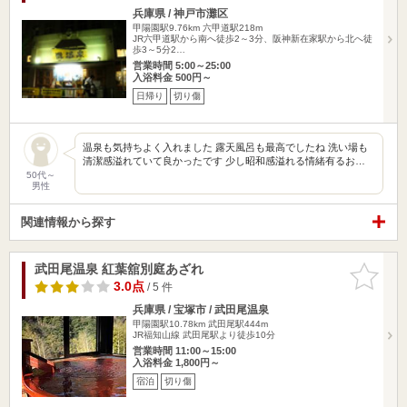
兵庫県 / 神戸市灘区
甲陽園駅9.76km
六甲道駅218m
JR六甲道駅から南へ徒歩2～3分、阪神新在家駅から北へ徒
歩3～5分2…
営業時間 5:00～25:00
入浴料金 500円～
日帰り
切り傷
温泉も気持ちよく入れました 露天風呂も最高でしたね 洗い場も
清潔感溢れていて良かったです 少し昭和感溢れる情緒有るお…
50代～
男性
関連情報から探す
武田尾温泉 紅葉舘別庭あざれ
お気に入
りに追加
3.0点
/ 5 件
兵庫県 / 宝塚市 / 武田尾温泉
甲陽園駅10.78km
武田尾駅444m
JR福知山線 武田尾駅より徒歩10分
営業時間 11:00～15:00
入浴料金 1,800円～
宿泊
切り傷