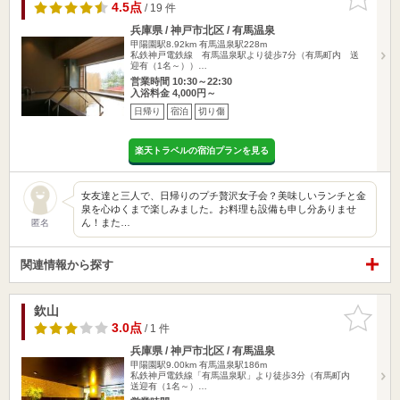
りに追加
4.5点
/ 19 件
兵庫県 / 神戸市北区 / 有馬温泉
甲陽園駅8.92km
有馬温泉駅228m
私鉄神戸電鉄線 有馬温泉駅より徒歩7分（有馬町内 送
迎有（1名～））…
営業時間 10:30～22:30
入浴料金 4,000円～
日帰り
宿泊
切り傷
楽天トラベルの宿泊プランを見る
女友達と三人で、日帰りのプチ贅沢女子会？美味しいランチと金
泉を心ゆくまで楽しみました。お料理も設備も申し分ありませ
ん！また…
匿名
関連情報から探す
欽山
お気に入
りに追加
3.0点
/ 1 件
兵庫県 / 神戸市北区 / 有馬温泉
甲陽園駅9.00km
有馬温泉駅186m
私鉄神戸電鉄線「有馬温泉駅」より徒歩3分（有馬町内
送迎有（1名～）…