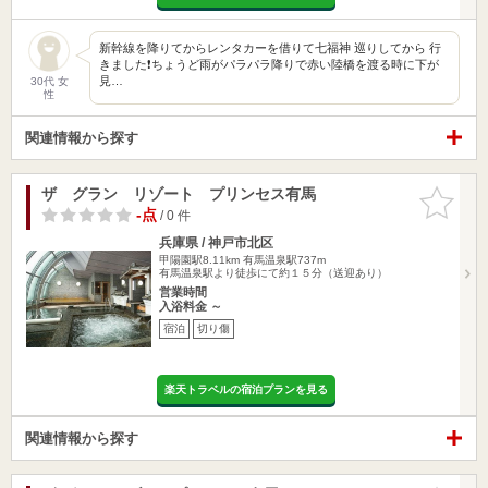
新幹線を降りてからレンタカーを借りて七福神 巡りしてから 行
きました❗️ちょうど雨がパラパラ降りで赤い陸橋を渡る時に下が
見…
30代 女
性
関連情報から探す
ザ グラン リゾート プリンセス有馬
お気に入
りに追加
-点
/ 0 件
兵庫県 / 神戸市北区
甲陽園駅8.11km
有馬温泉駅737m
有馬温泉駅より徒歩にて約１５分（送迎あり）
営業時間
入浴料金 ～
宿泊
切り傷
楽天トラベルの宿泊プランを見る
関連情報から探す