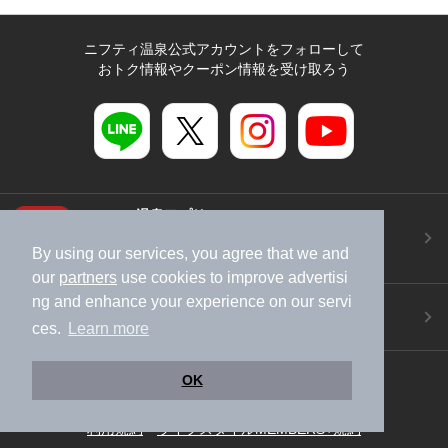
ニフティ温泉公式アカウントをフォローして
おトク情報やクーポン情報を受け取ろう
ニフティ温泉アプリ
地図から温泉検索！お得な限定クーポンも！
By using our services, you agree that we and
今すぐダウンロード！
our
partners
use cookies to improve advertisi
ng and enhance your experience on our servi
ご意見ご要望 ・お問い合わせ
施設データの新規追加や修正依頼もこちらから
ces.
Learn more
スマートフォン
/
PC
OK
加盟店募集（資料請求）
広告出稿のご案内
利用規約
ライフスタイルMEMBERS+規約