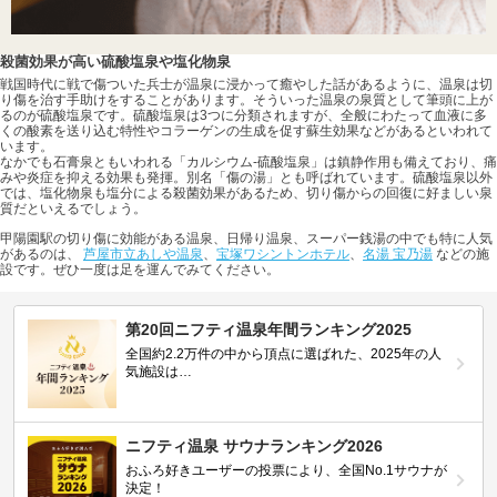
殺菌効果が高い硫酸塩泉や塩化物泉
戦国時代に戦で傷ついた兵士が温泉に浸かって癒やした話があるように、温泉は切
り傷を治す手助けをすることがあります。そういった温泉の泉質として筆頭に上が
るのが硫酸塩泉です。硫酸塩泉は3つに分類されますが、全般にわたって血液に多
くの酸素を送り込む特性やコラーゲンの生成を促す蘇生効果などがあるといわれて
います。
なかでも石膏泉ともいわれる「カルシウム-硫酸塩泉」は鎮静作用も備えており、痛
みや炎症を抑える効果も発揮。別名「傷の湯」とも呼ばれています。硫酸塩泉以外
では、塩化物泉も塩分による殺菌効果があるため、切り傷からの回復に好ましい泉
質だといえるでしょう。
甲陽園駅の切り傷に効能がある温泉、日帰り温泉、スーパー銭湯の中でも特に人気
があるのは、
芦屋市立あしや温泉
、
宝塚ワシントンホテル
、
名湯 宝乃湯
などの施
設です。ぜひ一度は足を運んでみてください。
第20回ニフティ温泉年間ランキング2025
全国約2.2万件の中から頂点に選ばれた、2025年の人
気施設は…
ニフティ温泉 サウナランキング2026
おふろ好きユーザーの投票により、全国No.1サウナが
決定！