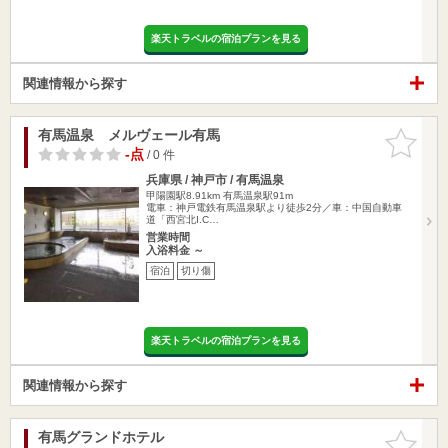
楽天トラベルの宿泊プランを見る
関連情報から探す
有馬温泉 メルヴェール有馬
お気に入
りに追加
-点
/ 0 件
兵庫県 / 神戸市 / 有馬温泉
甲陽園駅8.91km
有馬温泉駅91m
電車：神戸電鉄有馬温泉駅より徒歩2分／車：中国自動車
道「西宮北I.C…
営業時間
入浴料金 ～
宿泊
切り傷
楽天トラベルの宿泊プランを見る
関連情報から探す
有馬グランドホテル
お気に入