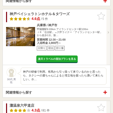
関連情報から探す
神戸ベイシェラトンホテル＆タワーズ
お気に入
りに追加
4.6点
/ 5 件
兵庫県 / 神戸市
甲陽園駅9.69km
アイランドセンター駅106m
ＪＲ「住吉駅」→六甲ライナー「アイランドセンター駅」
から徒歩1分。阪…
営業時間 12:30～21:00
入浴料金 2,800円～
日帰り
宿泊
切り傷
楽天トラベルの宿泊プランを見る
神戸の研修で利用。有馬から引っ張って来ているのかと思った
ら、タクシーの運ちゃんによると埋立地を掘ったら湧いて来たら
しい。ホ…
30代 男
性
関連情報から探す
灘温泉六甲道店
お気に入
りに追加
4.3点
/ 81 件