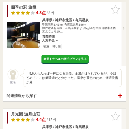
四季の彩 旅籠
お気に入
りに追加
4.3点
/ 3 件
兵庫県 / 神戸市北区 / 有馬温泉
甲陽園駅8.45km
有馬温泉駅386m
神戸電鉄有馬線 有馬温泉駅より徒歩6分中国自動車道西
宮北ICより10…
営業時間
入浴料金 ～
宿泊
切り傷
楽天トラベルの宿泊プランを見る
5,6人も入れば一杯になる湯船。金泉がはられているが、今回
初めてここは循環湯だと分かった。温泉が茶色のため、循環設備
が見…
匿名
関連情報から探す
月光園 游月山荘
お気に入
りに追加
4.4点
/ 12 件
兵庫県 / 神戸市北区 / 有馬温泉