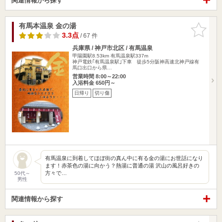
関連情報から探す
有馬本温泉 金の湯
お気に入
りに追加
3.3点
/ 67 件
兵庫県 / 神戸市北区 / 有馬温泉
甲陽園駅8.53km
有馬温泉駅337m
神戸電鉄｢有馬温泉駅｣下車 徒歩5分阪神高速北神戸線有
馬口出口から県…
営業時間 8:00～22:00
入浴料金 650円～
日帰り
切り傷
有馬温泉に到着してほぼ街の真ん中に有る金の湯にお世話になり
ます！赤茶色の湯に向かう？熱湯に普通の湯 沢山の風呂好きの
方々で…
50代～
男性
関連情報から探す