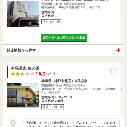
甲陽園駅8.34km
有馬温泉駅491m
有馬温泉駅下車徒歩7分有馬口ＩＣより約10分
営業時間
入浴料金 ～
宿泊
切り傷
楽天トラベルの宿泊プランを見る
関連情報から探す
有馬温泉 銀の湯
お気に入
りに追加
2.9点
/ 45 件
兵庫県 / 神戸市北区 / 有馬温泉
甲陽園駅8.38km
有馬温泉駅508m
有馬温泉駅下車、太閤橋交差点を南へ、徒歩8分中国吹田I
Cより中国自動…
営業時間 9:00～21:00
入浴料金 700円～
日帰り
切り傷
大晦日に行ったので金の湯はすごく混んでましたが、こちらはす
いてました。有馬温泉というと赤茶色の湯ということで、金の湯