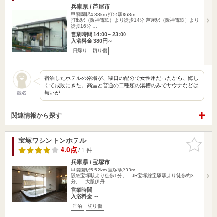
兵庫県 / 芦屋市
甲陽園駅4.38km
打出駅868m
打出駅（阪神電鉄）より徒歩14分 芦屋駅（阪神電鉄）より
徒歩16分 …
営業時間 14:00～23:00
入浴料金 380円～
日帰り
切り傷
宿泊したホテルの浴場が、曜日の配分で女性用だったから、悔し
くて成敗にきた。高温と普通の二種類の湯槽のみでサウナなどは
無いが…
匿名
関連情報から探す
宝塚ワシントンホテル
お気に入
りに追加
4.0点
/ 1 件
兵庫県 / 宝塚市
甲陽園駅5.52km
宝塚駅233m
阪急宝塚駅より徒歩1分。 JR宝塚線宝塚駅より徒歩約3
分。 大阪伊丹…
営業時間
入浴料金 ～
宿泊
切り傷