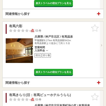
楽天トラベルの宿泊プランを見る
関連情報から探す
有馬六彩
お気に入
りに追加
-点
/ 0 件
兵庫県 / 神戸市北区 / 有馬温泉
甲陽園駅8.27km
有馬温泉駅642m
有馬温泉駅より徒歩にて約１５分
営業時間
入浴料金 ～
宿泊
切り傷
楽天トラベルの宿泊プランを見る
関連情報から探す
有馬きらり(旧：有馬ビューホテルうらら)
お気に入
りに追加
-点
/ 0 件
兵庫県 / 神戸市北区有馬町池の尻 / 有馬温泉