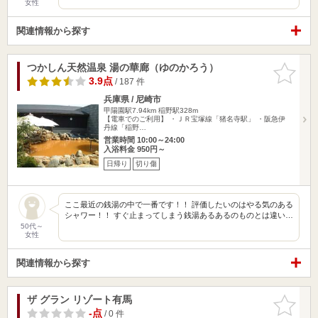
女性
関連情報から探す
つかしん天然温泉 湯の華廊（ゆのかろう）
お気に入
りに追加
3.9点
/ 187 件
兵庫県 / 尼崎市
甲陽園駅7.94km
稲野駅328m
【電車でのご利用】 ・ＪＲ宝塚線「猪名寺駅」 ・阪急伊
丹線「稲野…
営業時間 10:00～24:00
入浴料金 950円～
日帰り
切り傷
ここ最近の銭湯の中で一番です！！ 評価したいのはやる気のある
シャワー！！ すぐ止まってしまう銭湯あるあるのものとは違い…
50代～
女性
関連情報から探す
ザ グラン リゾート有馬
お気に入
りに追加
-点
/ 0 件