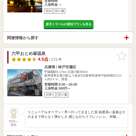
営業時間
入浴料金 ～
宿泊
切り傷
楽天トラベルの宿泊プランを見る
関連情報から探す
六甲おとめ塚温泉
お気に入
りに追加
4.5点
/ 171 件
兵庫県 / 神戸市灘区
甲陽園駅9.17km
石屋川駅392m
阪神電車石屋川駅より徒歩5分阪神高速神戸線魚崎出口か
ら約2ｋｍ、国道…
営業時間 6:00～25:00
入浴料金 500円～
日帰り
切り傷
リニューアルオープン！早々行ってきました笑 純度高い温泉はそ
のままで何となく懐かしさ 感じながらリフレッシュ。 外観…
50代～
男性