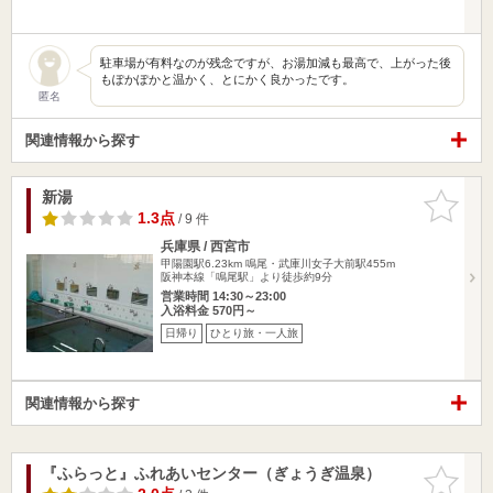
駐車場が有料なのが残念ですが、お湯加減も最高で、上がった後
もぽかぽかと温かく、とにかく良かったです。
匿名
関連情報から探す
新湯
お気に入
りに追加
1.3点
/ 9 件
兵庫県 / 西宮市
甲陽園駅6.23km
鳴尾・武庫川女子大前駅455m
阪神本線「鳴尾駅」より徒歩約9分
営業時間 14:30～23:00
入浴料金 570円～
日帰り
ひとり旅・一人旅
関連情報から探す
『ふらっと』ふれあいセンター（ぎょうぎ温泉）
お気に入
りに追加