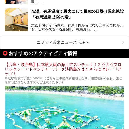
事」。
スーパー銭湯があったら……。今回はそんな希望に沿う施設
第2弾はニフティ温泉年間ランキング2018で全国総合ランキ
も含め、おすすめのスパ銭をピックアップしてご紹介してい
ング西日本1位、2年連続「ベストオブ宿泊賞」に輝いた
きます！
名湯、有馬温泉で最大にして最強の日帰り温泉施設
「神戸みなと温泉 蓮」の魅力に迫りました！
「有馬温泉 太閤の湯」
大阪市内から1時間弱、神戸市内からはなんと30分で向かえ
る、日本を代表する温泉地、有馬温泉。
そのなかでも最大の規模を誇る「有馬温泉 太閤の湯」は、
有名な「金泉」と「銀泉」に加え、人工のの炭酸泉まで楽し
める、ある意味「最強」ともいえる施設です。
ニフティ温泉ニュースTOPへ
今回は自慢のお湯をメインにその魅力の数々を紹介します！
おすすめのアクティビティ情報
【兵庫・淡路島】日本最大級の海上アスレチック！２０２６フロ
リックシーアドベンチャーパーク淡路島がまたさらにグレードア
ップ！
鳥取県鳥取市浜坂1390‐228（こちらは事務局所在地となり、開催場所や受付、集合
場所とは異なりますのでご注意ください）