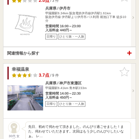
2.0点
/ 3 件
兵庫県 / 伊丹市
甲陽園駅6.34km
阪急電鉄伊丹線伊丹駅1.61km
阪急伊丹線 伊丹駅より伊丹市バス利用 堀池口下車 徒歩10
分
営業時間 16:00～23:00
入浴料金 440円～
日帰り
ひとり旅・一人旅
関連情報から探す
幸福温泉
お気に入
りに追加
3.7点
/ 9 件
兵庫県 / 神戸市東灘区
甲陽園駅6.41km
青木駅233m
営業時間 14:00～22:30
入浴料金 450円～
日帰り
ひとり旅・一人旅
先日、初めて伺わせて頂きました。のんびり過ごせました！ま
た、伺わせていただきます。次回はもう少しのんびりしたいな
ぁ。 レ…
30代 女