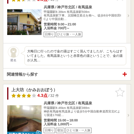
兵庫県 / 神戸市北区 / 有馬温泉
甲陽園駅8.38km
有馬温泉駅508m
有馬温泉駅下車、太閤橋交差点を南へ、徒歩8分中国吹田I
Cより中国自動…
営業時間 9:00～21:00
入浴料金 700円～
日帰り
ひとり旅・一人旅
大晦日に行ったので金の湯はすごく混んでましたが、こちらはす
いてました。有馬温泉というと赤茶色の湯ということで、金の湯
が人気…
匿名
関連情報から探す
上大坊（かみおおぼう）
お気に入
りに追加
4.3点
/ 32 件
兵庫県 / 神戸市北区 / 有馬温泉
甲陽園駅8.46km
有馬温泉駅388m
神鉄有馬線有馬温泉より徒歩5分中国自動車道西宮北ICよ
り国道176経…
営業時間 15:00～18:00
入浴料金 1,000円～
日帰り
宿泊
ひとり旅・一人旅