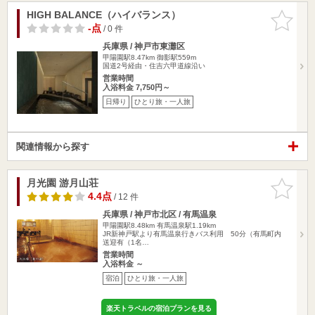
HIGH BALANCE（ハイバランス）
お気に入
りに追加
-点
/ 0 件
兵庫県 / 神戸市東灘区
甲陽園駅8.47km
御影駅559m
国道2号経由・住吉六甲道線沿い
営業時間
入浴料金 7,750円～
日帰り
ひとり旅・一人旅
関連情報から探す
月光園 游月山荘
お気に入
りに追加
4.4点
/ 12 件
兵庫県 / 神戸市北区 / 有馬温泉
甲陽園駅8.48km
有馬温泉駅1.19km
JR新神戸駅より有馬温泉行きバス利用 50分（有馬町内
送迎有（1名…
営業時間
入浴料金 ～
宿泊
ひとり旅・一人旅
楽天トラベルの宿泊プランを見る