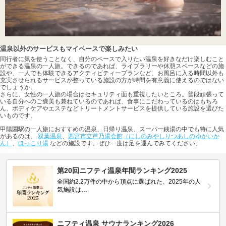
温泉以外のサービスもマイペースで楽しみたい
同行者に気を使うことなく、自分のペースで入りたい温泉を好きなだけ楽しむこと
ができる温泉の一人旅。できるのであれば、ライブラリーや休憩スペースなどの施
設や、一人でも体験できるアクティビティープランなど、お風呂に入る時間以外も
充実させられるサービスが整っている施設の方が時間を有意義に使えるのではない
でしょうか。
さらに、女性の一人旅の場合はセキュリティ面も重視したいところ。普段頑張って
いる自分へのご褒美も兼ねているのであれば、食事にこだわっているのはもちろ
ん、ボディケアやエステなどトリートメントサービスを提供している施設を選びた
いものです。
甲陽園駅の一人旅におすすめの温泉、日帰り温泉、スーパー銭湯の中でも特に人気
があるのは、
双葉温泉
、
西宮市立芦乃湯会館（にしのみやしりつあしのゆかいか
ん）
、
ほっこり湯
などの施設です。ぜひ一度は足を運んでみてください。
第20回ニフティ温泉年間ランキング2025
全国約2.2万件の中から頂点に選ばれた、2025年の人
気施設は…
ニフティ温泉 サウナランキング2026