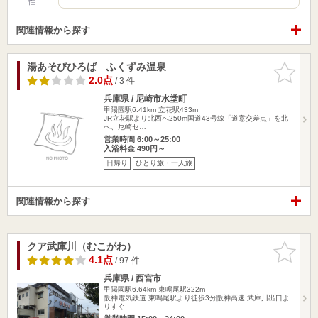
性
関連情報から探す
湯あそびひろば ふくずみ温泉
お気に入
りに追加
2.0点
/ 3 件
兵庫県 / 尼崎市水堂町
甲陽園駅6.41km
立花駅433m
JR立花駅より北西へ250m国道43号線「道意交差点」を北
へ、尼崎セ…
営業時間 6:00～25:00
入浴料金 490円～
日帰り
ひとり旅・一人旅
関連情報から探す
クア武庫川（むこがわ）
お気に入
りに追加
4.1点
/ 97 件
兵庫県 / 西宮市
甲陽園駅6.64km
東鳴尾駅322m
阪神電気鉄道 東鳴尾駅より徒歩3分阪神高速 武庫川出口よ
りすぐ