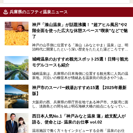
兵庫県のニフティ温泉ニュース
神戸「湊山温泉」が話題沸騰！ "超アヒル風呂"や2
階全面を使った広大な休憩スペース"喫泉"などで魅
了
神戸の山手側に位置する「湊山（みなとやま）温泉」は、明
治時代に開業したという深い歴史をたたえた湯どころです。
そんな長寿の温泉が今、話題となっています。理由は湯船い
っぱいに浮かぶアヒルちゃん。さらに、ゆったりくつろげて
城崎温泉のおすすめ観光スポット25選！日帰り観光
コワーキングも可能な休憩スペースも人気に。斬新な企画や
モデルコースも紹介
設備で人々をアッと驚かせる湊山温泉の魅力をリポートしま
す。
城崎温泉は、兵庫県の日本海側に位置する観光客に人気の温
泉地。川沿いの柳並木が情緒ある温泉街の街歩きや7つある
外湯巡り、ロープウェイからの絶景、冬のカニ料理などで知
られています。鉄道の駅から温泉街が近く、歩いて回るのに
神戸市のスーパー銭湯おすすめ15選 【2025年最新
ちょうどよい規模で、日帰りでの訪問にもおすすめです。
版】
この記事では、城崎温泉と周辺の見どころから厳選した25
大阪府の西、兵庫県の県庁所在地である神戸市。大阪湾に面
の観光スポットをピックアップ。温泉やご当地グルメなどを
し、淡路島との間を結ぶ明石海峡大橋の始点にもなっていま
盛り込んだ日帰り観光モデルコースも紹介しているので、ぜ
す。古くから港町として栄え、異国情緒の残る異人館街や中
ひ参考にしてくださいね！
華街をはじめ、きらびやかに発展したハーバーランドなど、
西日本人気No.1「神戸みなと温泉 蓮」総支配人が
人気観光スポットもめじろ押しです。
語る、使命とは- 温泉のお仕事 vol.02
そして、温泉好きの視点から見ると、神戸市といえば何とい
っても「有馬温泉」。日本三古湯の一角をなす、歴史ある名
温浴施設で働く方々をインタビューする企画「温泉のお仕
湯です。そのお湯をリーズナブルに体験できる健康ランドや