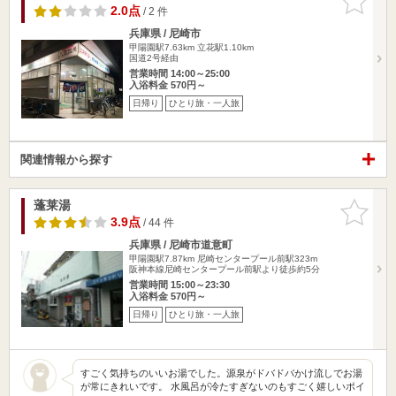
りに追加
2.0点
/ 2 件
兵庫県 / 尼崎市
甲陽園駅7.63km
立花駅1.10km
国道2号経由
営業時間 14:00～25:00
入浴料金 570円～
日帰り
ひとり旅・一人旅
関連情報から探す
蓬莱湯
お気に入
りに追加
3.9点
/ 44 件
兵庫県 / 尼崎市道意町
甲陽園駅7.87km
尼崎センタープール前駅323m
阪神本線尼崎センタープール前駅より徒歩約5分
営業時間 15:00～23:30
入浴料金 570円～
日帰り
ひとり旅・一人旅
すごく気持ちのいいお湯でした。源泉がドバドバかけ流しでお湯
が常にきれいです。 水風呂が冷たすぎないのもすごく嬉しいポイ