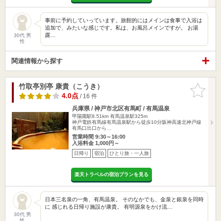
事前に予約していっています。旅館的にはメインは食事で入浴は
追加で、みたいな感じです。私は、お風呂メインですが。 お湯
露…
30代 男
性
関連情報から探す
竹取亭別亭 康貴（こうき）
お気に入
りに追加
4.0点
/ 16 件
兵庫県 / 神戸市北区有馬町 / 有馬温泉
甲陽園駅8.51km
有馬温泉駅325m
神戸電鉄有馬線有馬温泉駅から徒歩10分阪神高速北神戸線
有馬口出口から…
営業時間 9:30～16:00
入浴料金 1,000円～
日帰り
宿泊
ひとり旅・一人旅
楽天トラベルの宿泊プランを見る
日本三名泉の一角、有馬温泉。 そのなかでも、金泉と銀泉を同時
に 感じれる日帰り施設が康貴。 有明源泉をかけ流…
30代 男
性