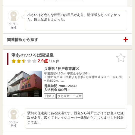
小さいけど色んな種類のお風呂があり、清潔感もあってよかっ
た。露天足湯もよかった。
50代～
女性
関連情報から探す
湯あそびひろば森温泉
お気に入
りに追加
2.9点
/ 14 件
兵庫県 / 神戸市東灘区
甲陽園駅4.80km
甲南山手駅109m
JR神戸線甲南山手駅より徒歩2分阪神高速深江出口から北
へ約800m。…
営業時間 7:00～24:30
入浴料金 500円～
日帰り
ひとり旅・一人旅
駅前の住宅街にある銭湯です。西宮から神戸にかけては色々な施
設があり、広くてキレイなスーパー銭湯からこじんまりした銭湯
まであ…
50代～
男性