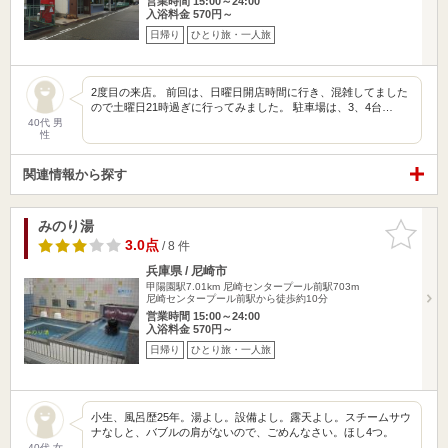
営業時間 15:00～24:00
入浴料金 570円～
日帰り
ひとり旅・一人旅
2度目の来店。 前回は、日曜日開店時間に行き、混雑してました
ので土曜日21時過ぎに行ってみました。 駐車場は、3、4台…
40代 男
性
関連情報から探す
みのり湯
お気に入
りに追加
3.0点
/ 8 件
兵庫県 / 尼崎市
甲陽園駅7.01km
尼崎センタープール前駅703m
尼崎センタープール前駅から徒歩約10分
営業時間 15:00～24:00
入浴料金 570円～
日帰り
ひとり旅・一人旅
小生、風呂歴25年。湯よし。設備よし。露天よし。スチームサウ
ナなしと、バブルの肩がないので、ごめんなさい。ほし4つ。
40代 女