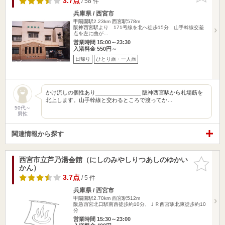
3.7点
/ 58 件
兵庫県 / 西宮市
甲陽園駅2.23km
西宮駅578m
阪神西宮駅より 171号線を北へ徒歩15分 山手幹線交差
点を左に曲が…
営業時間 15:00～23:30
入浴料金 550円～
日帰り
ひとり旅・一人旅
かけ流しの個性あり_______________ 阪神西宮駅から札場筋を
北上します。山手幹線と交わるところで渡ってか…
50代～
男性
関連情報から探す
西宮市立芦乃湯会館（にしのみやしりつあしのゆかい
お気に入
かん）
りに追加
3.7点
/ 5 件
兵庫県 / 西宮市
甲陽園駅2.70km
西宮駅512m
阪急西宮北口駅南西徒歩約10分、ＪＲ西宮駅北東徒歩約10
分
営業時間 15:30～23:00