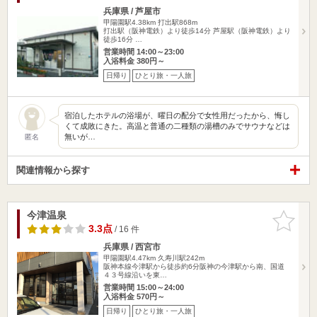
兵庫県 / 芦屋市
甲陽園駅4.38km
打出駅868m
打出駅（阪神電鉄）より徒歩14分 芦屋駅（阪神電鉄）より
徒歩16分 …
営業時間 14:00～23:00
入浴料金 380円～
日帰り
ひとり旅・一人旅
宿泊したホテルの浴場が、曜日の配分で女性用だったから、悔し
くて成敗にきた。高温と普通の二種類の湯槽のみでサウナなどは
無いが…
匿名
関連情報から探す
今津温泉
お気に入
りに追加
3.3点
/ 16 件
兵庫県 / 西宮市
甲陽園駅4.47km
久寿川駅242m
阪神本線今津駅から徒歩約6分阪神の今津駅から南、国道
４３号線沿いを東…
営業時間 15:00～24:00
入浴料金 570円～
日帰り
ひとり旅・一人旅