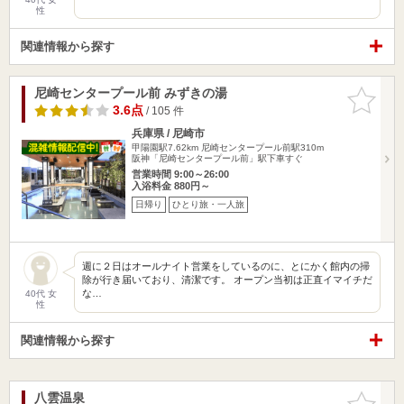
性
関連情報から探す
尼崎センタープール前 みずきの湯
お気に入
りに追加
3.6点
/ 105 件
兵庫県 / 尼崎市
甲陽園駅7.62km
尼崎センタープール前駅310m
阪神「尼崎センタープール前」駅下車すぐ
営業時間 9:00～26:00
入浴料金 880円～
日帰り
ひとり旅・一人旅
週に２日はオールナイト営業をしているのに、とにかく館内の掃
除が行き届いており、清潔です。 オープン当初は正直イマイチだ
な…
40代 女
性
関連情報から探す
八雲温泉
お気に入