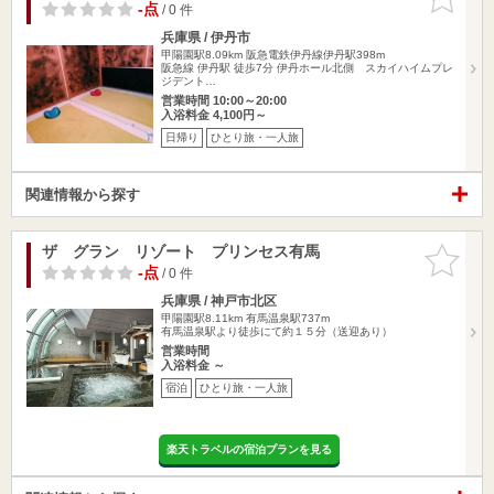
りに追加
-点
/ 0 件
兵庫県 / 伊丹市
甲陽園駅8.09km
阪急電鉄伊丹線伊丹駅398m
阪急線 伊丹駅 徒歩7分 伊丹ホール北側 スカイハイムプレ
ジデント…
営業時間 10:00～20:00
入浴料金 4,100円～
日帰り
ひとり旅・一人旅
関連情報から探す
ザ グラン リゾート プリンセス有馬
お気に入
りに追加
-点
/ 0 件
兵庫県 / 神戸市北区
甲陽園駅8.11km
有馬温泉駅737m
有馬温泉駅より徒歩にて約１５分（送迎あり）
営業時間
入浴料金 ～
宿泊
ひとり旅・一人旅
楽天トラベルの宿泊プランを見る