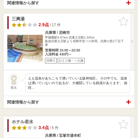
関連情報から探す
三興湯
お気に入
りに追加
2.9点
/ 17 件
兵庫県 / 尼崎市
甲陽園駅4.87km
武庫之荘駅1.92km
阪急武庫之荘駅より尼崎市営バス利用。武庫の里2丁目下
車
営業時間 15:00～22:50
入浴料金 430円～
日帰り
ひとり旅・一人旅
ええ温泉があちこちで湧いていいる阪神地区。 その中でも、温泉
は湧いていないのであるが、大健闘している銭湯があります。 値
段…
匿名
関連情報から探す
ホテル若水
お気に入
りに追加
3.4点
/ 5 件
兵庫県 / 宝塚市湯本町