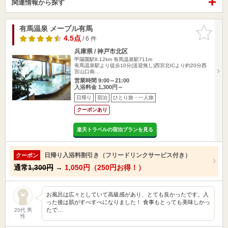
関連情報から探す
有馬温泉 メープル有馬
お気に入
りに追加
4.5点
/ 6 件
兵庫県 / 神戸市北区
甲陽園駅8.12km
有馬温泉駅711m
有馬温泉駅より徒歩10分(送迎無し)西宮北ICより約20分西
宮山口南…
営業時間 9:00～21:00
入浴料金 1,300円～
日帰り
宿泊
ひとり旅・一人旅
クーポンあり
楽天トラベルの宿泊プランを見る
日帰り入浴料割引き（フリードリンクサービス付き）
クーポン
通常
1,300円
→
1,050円（250円お得！）
お風呂は広々としていて高級感があり、とても良かったです。入
った後は肌がすべすべになりました！ 食事もとっても美味しかっ
たで…
20代 男
性