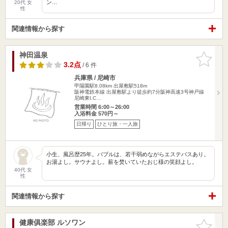
ン…
20代 女
性
関連情報から探す
神田温泉
お気に入
りに追加
3.2点
/ 6 件
兵庫県 / 尼崎市
甲陽園駅8.08km
出屋敷駅518m
阪神電鉄本線 出屋敷駅より徒歩約7分阪神高速3号神戸線
尼崎東I.C…
営業時間 6:00～26:00
入浴料金 570円～
日帰り
ひとり旅・一人旅
小生、風呂歴25年。バブルは、若干弱めながらエステバスあり。
お湯よし。サウナよし。薪を焚いていたおじ様の笑顔よし。
40代 女
性
関連情報から探す
健康俱楽部 ルソワン
お気に入