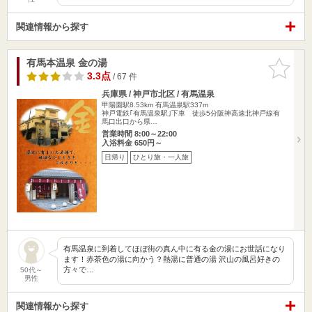
関連情報から探す
有馬本温泉 金の湯
お気に入
りに追加
3.3点
/ 67 件
兵庫県 / 神戸市北区 / 有馬温泉
甲陽園駅8.53km
有馬温泉駅337m
神戸電鉄｢有馬温泉駅｣下車 徒歩5分阪神高速北神戸線有
馬口出口から県…
営業時間 8:00～22:00
入浴料金 650円～
日帰り
ひとり旅・一人旅
有馬温泉に到着してほぼ街の真ん中に有る金の湯にお世話になり
ます！赤茶色の湯に向かう？熱湯に普通の湯 沢山の風呂好きの
方々で…
50代～
男性
関連情報から探す