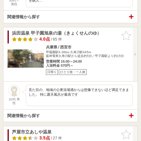
を購入…
50代～
男性
関連情報から探す
浜田温泉 甲子園旭泉の湯（きょくせんのゆ）
お気に入
りに追加
4.0点
/ 65 件
兵庫県 / 西宮市
甲陽園駅4.36km
久寿川駅445m
阪神電車久寿川駅から徒歩約5分／甲子園駅より約15分
営業時間 15:00～24:00
入浴料金 570円～
日帰り
ひとり旅・一人旅
見た目の、地域の公衆浴場感からは想像できないほど満足できま
した。 特に露天風呂が最高です
20代 男
性
関連情報から探す
芦屋市立あしや温泉
お気に入
りに追加
3.5点
/ 27 件