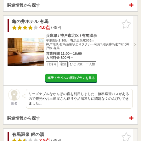
関連情報から探す
亀の井ホテル 有馬
お気に入
りに追加
4.0点
/ 45 件
兵庫県 / 神戸市北区 / 有馬温泉
甲陽園駅8.30km
有馬温泉駅662m
神戸電鉄 有馬温泉駅よりタクシー利用3分阪神高速7号北神
戸線 有馬口…
営業時間 11:00～16:00
入浴料金 800円～
日帰り
宿泊
ひとり旅・一人旅
楽天トラベルの宿泊プランを見る
リーズナブルなかんぽの宿を利用しました。無料送迎バスがある
ので観光やお土産屋さん巡りや足湯巡りに問題なくのんびりでき
ました…
匿名
関連情報から探す
有馬温泉 銀の湯
お気に入
りに追加
2.9点
/ 45 件