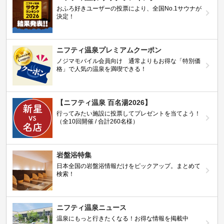
おふろ好きユーザーの投票により、全国No.1サウナが
決定！
ニフティ温泉プレミアムクーポン
ノジマモバイル会員向け 通常よりもお得な「特別価
格」で人気の温泉を満喫できる！
【ニフティ温泉 百名湯2026】
行ってみたい施設に投票してプレゼントを当てよう！
（全10回開催 / 合計260名様）
岩盤浴特集
日本全国の岩盤浴情報だけをピックアップ。まとめて
検索！
ニフティ温泉ニュース
温泉にもっと行きたくなる！お得な情報を掲載中