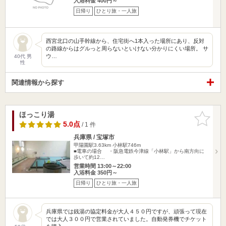
入浴料金 400円～
日帰り
ひとり旅・一人旅
西宮北口の山手幹線から、住宅街へ1本入った場所にあり、反対
の路線からはグルっと周らないといけない分かりにくい場所。 サ
ウ…
40代 男
性
関連情報から探す
ほっこり湯
お気に入
りに追加
5.0点
/ 1 件
兵庫県 / 宝塚市
甲陽園駅3.63km
小林駅746m
■電車の場合 ・阪急電鉄今津線「小林駅」から南方向に
歩いて約12…
営業時間 13:00～22:00
入浴料金 350円～
日帰り
ひとり旅・一人旅
兵庫県では銭湯の協定料金が大人４５０円ですが、頑張って現在
では大人３００円で営業されていました。自動発券機でチケット