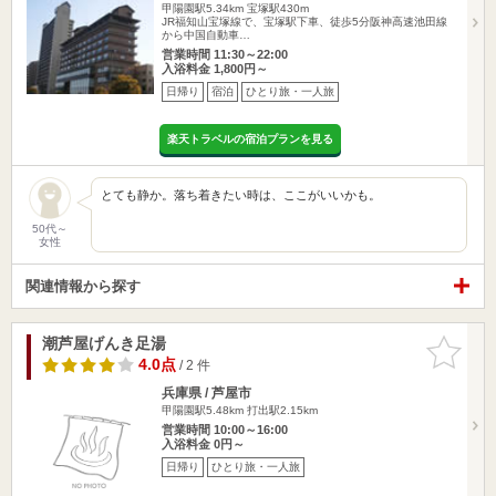
甲陽園駅5.34km
宝塚駅430m
JR福知山宝塚線で、宝塚駅下車、徒歩5分阪神高速池田線
から中国自動車…
営業時間 11:30～22:00
入浴料金 1,800円～
日帰り
宿泊
ひとり旅・一人旅
楽天トラベルの宿泊プランを見る
とても静か。落ち着きたい時は、ここがいいかも。
50代～
女性
関連情報から探す
潮芦屋げんき足湯
お気に入
りに追加
4.0点
/ 2 件
兵庫県 / 芦屋市
甲陽園駅5.48km
打出駅2.15km
営業時間 10:00～16:00
入浴料金 0円～
日帰り
ひとり旅・一人旅