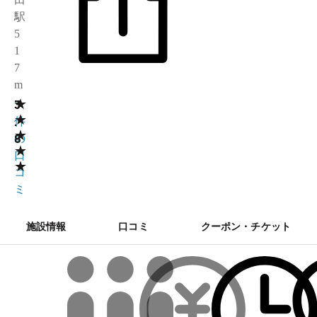
駅
5
1
7
m
★
3
5
★
.
件
★
8
の
★
口
★
コ
ミ
施設情報
口コミ
クーポン・チケット