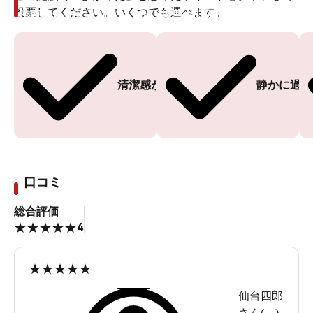
投票してください。いくつでも選べます。
投票ありがとうございます
投票ありがとうございます
清潔感がある
静かに過ご
口コミ
総合評価
4
★
★
★
★
★
★
★
★
★
★
仙台四郎
さん(
、
)