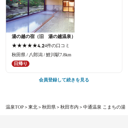
湯の越の宿（旧 湯の越温泉）
★
★
★
★
★
4.2
4件の口コミ
秋田県 / 八郎潟 / 鯉川駅7.8km
日帰り
会員登録して続きを見る
温泉TOP
＞
東北
＞
秋田県
＞
秋田市内
＞
中通温泉 こまちの湯