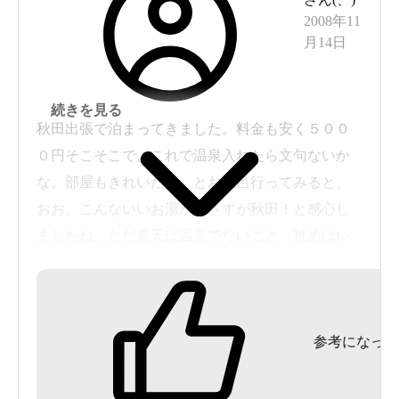
2008年11
月14日
続きを見る
秋田出張で泊まってきました。料金も安く５００
０円そこそこで、これで温泉入れたら文句ないか
な。部屋もきれいだし。とお風呂行ってみると、
おお、こんないいお湯が！さすが秋田！と感心し
ましたね。ただ露天は温泉でないこと（眺めはい
いですが）。かけ流しでないことが残念。でもこ
の値段でこの部屋で、この風呂でと考えたら大満
足でした。マッサージも上手でぐっすり眠れまし
参考になった
た。