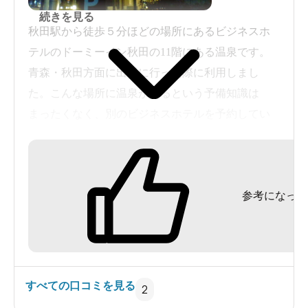
続きを見る
秋田駅から徒歩５分ほどの場所にあるビジネスホ
テルのドーミーイン秋田の11階にある温泉です。
青森・秋田方面に出張に行った際に利用しまし
た。こんな場所に温泉があるという予備知識は
まったくなく、別のビジネスホテルを予約してい
たのですが、そこに行く途中で発見し、立ち寄っ
てみることにしました。
ここのサイトの温泉情報だと立ち寄り入浴不可に
参考になった
なっていますが、私が訪れたときはオープン間も
ないことによる「お試し」期間だったのか立ち寄
り入浴が可能でした（料金は900円）。
温泉は、泉温33.0度、pH7.7でほぼ無色透明のナト
リウム・塩化物・炭酸水素塩温泉です。湧出量が
すべての口コミを見る
2
毎分53.1リットルと少ないため、加温・循環濾過・