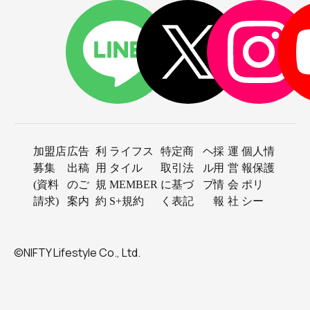
加盟店
広告
利
ライフス
特定商
ヘ
採
運
個人情
募集
出稿
用
タイル
取引法
ル
用
営
報保護
(資料
のご
規
MEMBER
に基づ
プ
情
会
ポリ
請求)
案内
約
S+規約
く表記
報
社
シー
©NIFTY Lifestyle Co., Ltd.