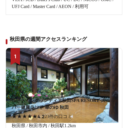
UFJ Card / Master Card / AEON / 利用可
秋田県の週間アクセスランキング
1
ルートイングランティア秋田SPA RESORT スー
パー健康ランド 華のゆ 秋田
★
★
★
★
★
4.2
23件の口コミ
秋田県 / 秋田市内 / 秋田駅1.2km