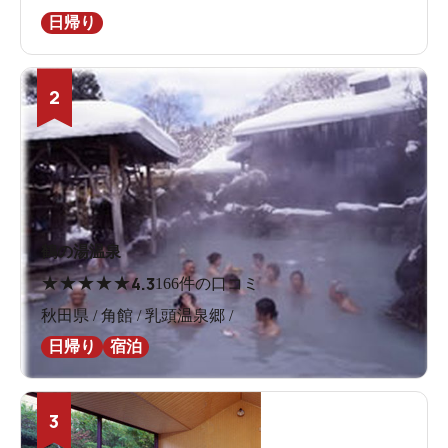
日帰り
2
鶴の湯温泉
★
★
★
★
★
4.3
166件の口コミ
秋田県 / 角館 / 乳頭温泉郷 /
日帰り
宿泊
3