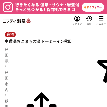
ログイン
履歴
メニュー
宿泊
中通温泉 こまちの湯 ドーミーイン秋田
秋
田
県
/
秋
田
市
内
/
秋
田