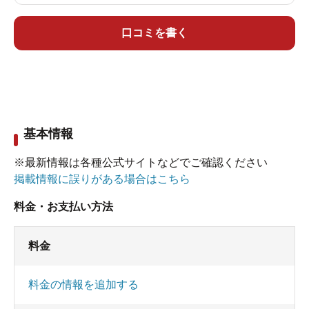
消毒ありではっきりと塩素臭がありますが、塩味
とつるすべ感もあり、温泉らしさは感じられま
口コミを書く
す。塩素臭さえ気にならなければ、出張の際にこ
こに泊まって仕事の疲れを癒すにはちょうどよい
温泉だと思いました。
（２００７年７月入浴）
基本情報
※最新情報は各種公式サイトなどでご確認ください
掲載情報に誤りがある場合はこちら
料金・お支払い方法
料金
料金の情報を追加する