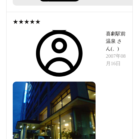
★
★
★
★
★
喜劇駅前
温泉
さ
ん(
、
)
2007年08
月16日