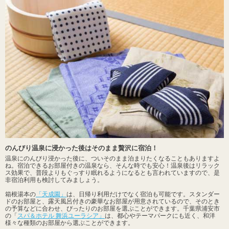
のんびり温泉に浸かった後はそのまま贅沢に宿泊！
温泉にのんびり浸かった後に、ついそのまま泊まりたくなることもありますよ
ね。宿泊できるお部屋付きの温泉なら、そんな時でも安心！温泉後はリラック
ス効果で、普段よりもぐっすり眠れるようになるとも言われていますので、是
非宿泊利用も検討してみましょう。
箱根湯本の
「天成園」
は、日帰り利用だけでなく宿泊も可能です。スタンダー
ドのお部屋と、露天風呂付きの豪華なお部屋が用意されているので、そのとき
の予算などに合わせ、ぴったりのお部屋を選ぶことができます。千葉県浦安市
の「
スパ＆ホテル 舞浜ユーラシア」
は、都心やテーマパークにも近く、和洋
様々な種類のお部屋から選ぶことができます。