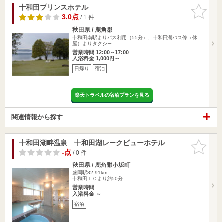
十和田プリンスホテル
お気に入
りに追加
3.0点
/ 1 件
秋田県 / 鹿角郡
十和田南駅よりバス利用（55分）、十和田湖バス停（休
屋）よりタクシー…
営業時間 12:00～17:00
入浴料金 1,000円～
日帰り
宿泊
楽天トラベルの宿泊プランを見る
関連情報から探す
十和田湖畔温泉 十和田湖レークビューホテル
お気に入
りに追加
-点
/ 0 件
秋田県 / 鹿角郡小坂町
盛岡駅82.91km
十和田ＩＣより約50分
営業時間
入浴料金 ～
宿泊