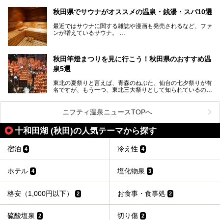
で賑わっている人気の温泉施設です。宿泊も可能で、温泉や
夏の「秋田竿燈（かんとう）まつり」や男鹿市の「なまは
岩盤浴入り放題なのに1泊3,500円からと破格の安さ！
げ」など、全国的に有名な催しも多い秋田県。観光旅行にも
秋田県でサウナがオススメの温泉・銭湯・スパ10選
観光にも便利な「天然温泉 ホテルこまち」の魅力をたっぷ
役立つ、県内のおすすめスーパー銭湯＆立ち寄り湯情報をご
りお届けします。
紹介します。
最近ではサウナに関する雑誌や漫画も発売されるなど、ファ
ンが増えているサウナ。
しかしサウナは一口にサウナと言っても、ドライサウナ、ス
チームサウナ、塩サウナなどが存在し、施設によって様々な
秋田竿燈まつりを見に行こう！秋田県のおすすめ温
こだわりを持つ施設も増えています。
泉5選
今回はそんな今話題のサウナが楽しめる、秋田県内にあるオ
ススメ温泉・銭湯・スパを10件まとめてご紹介します。
東北の夏祭りと言えば、青森のねぶた、仙台の七夕祭りが有
名ですが、もう一つ、東北三大祭りとして知られているのが
秋田の竿燈祭りです。
毎年8月3日から6日に行われる「秋田竿燈まつり」は、たく
ニフティ温泉ニュースTOPへ
さんの提灯をぶらさげた大きな竿燈を「ドッコイショ」の掛
け声にあわせて秋田駅周辺を練り歩きます。
十和田湖 (秋田)の人気テーマから探す
竿燈の数は230本、１万個の提灯がまるで天の川のように連
なり、秋田の夜を照らします。
宿泊
冷え性
4
4
竿燈まつりを見た後は、秋田の温泉で骨休め。秋田美人を生
み出す温泉がたくさんありますよ！
ホテル
塩化物泉
4
3
秋田に出かけて、夏の暑さを祭りで吹き飛ばしましょう！
今回は秋田県のおすすめ温泉をご紹介します！
格安（1,000円以下）
お食事・食事処
2
2
硫酸塩泉
切り傷
2
2