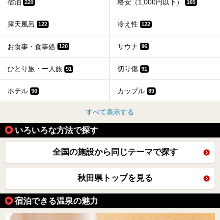
宿泊
格安（1,000円以下）
220
165
露天風呂
冷え性
122
122
お食事・食事処
サウナ
120
96
ひとり旅・一人旅
切り傷
91
91
ホテル
カップル
90
89
すべて表示する
いろいろな方法で探す
全国の施設から同じテーマで探す
秋田県トップを見る
宿泊できる温泉の魅力