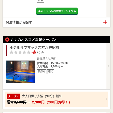
宿泊
楽天トラベルの宿泊プランを見る
関連情報から探す
近くのオススメ温泉クーポン
ホテルリブマックス本八戸駅前
-点
/ 0 件
青森県 / 八戸市
営業時間 15:00～23:00
入浴料金 2,500円～
日帰り
宿泊
大人日帰り入浴（90分）割引
クーポン
通常
2,500円
→
2,300円（200円お得！）