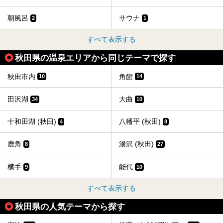
朝風呂
サウナ
2
1
すべて表示する
秋田県の温泉エリアから同じテーマで探す
秋田市内
角館
10
14
田沢湖
大曲
34
10
十和田湖 (秋田)
八幡平 (秋田)
4
8
鹿角
湯沢 (秋田)
8
27
横手
能代
9
10
すべて表示する
秋田県の人気テーマから探す