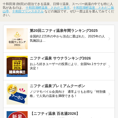
十和田湖 (秋田)の宿泊できる温泉、日帰り温泉、スーパー銭湯の中でも特に人
気があるのは、
十和田湖畔温泉 とわだこ遊月
、
十和田湖畔温泉 とわだこ賑
山亭
、
十和田プリンスホテル
などの施設です。ぜひ一度は足を運んでみてくだ
さい。
第20回ニフティ温泉年間ランキング2025
全国約2.2万件の中から頂点に選ばれた、2025年の人
気施設は…
ニフティ温泉 サウナランキング2026
おふろ好きユーザーの投票により、全国No.1サウナが
決定！
ニフティ温泉プレミアムクーポン
ノジマモバイル会員向け 通常よりもお得な「特別価
格」で人気の温泉を満喫できる！
【ニフティ温泉 百名湯2026】