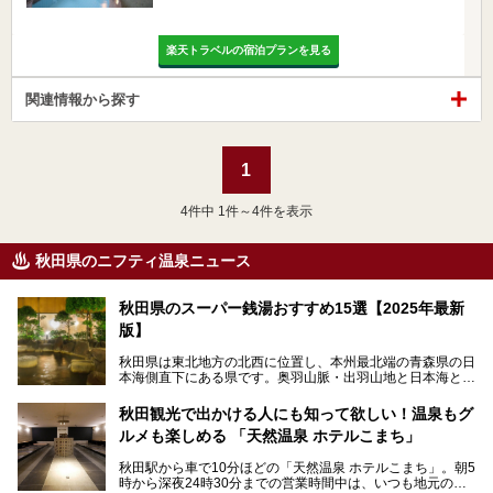
楽天トラベルの宿泊プランを見る
関連情報から探す
1
4
件中 1件～4件を表示
秋田県のニフティ温泉ニュース
秋田県のスーパー銭湯おすすめ15選【2025年最新
版】
秋田県は東北地方の北西に位置し、本州最北端の青森県の日
本海側直下にある県です。奥羽山脈・出羽山地と日本海とい
う、厳しくも雄大な自然に囲まれたエリアで、ユネスコの世
界自然遺産に登録された白神山地のほか、多くの国立公園・
秋田観光で出かける人にも知って欲しい！温泉もグ
国定公園を擁しています。
ルメも楽しめる 「天然温泉 ホテルこまち」
「あきたこまち」に代表される米の生産量は国内第3位。米
どころ・酒どころとして知られ、比内地鶏・きりたんぽ鍋・
秋田駅から車で10分ほどの「天然温泉 ホテルこまち」。朝5
ハタハタ・しょっつる（魚醤）といった独特の食材も豊富で
時から深夜24時30分までの営業時間中は、いつも地元の人
す。