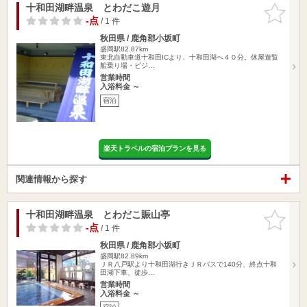
十和田湖畔温泉 とわだこ遊月
お気に入
りに追加
-点
/ 1 件
秋田県 / 鹿角郡小坂町
盛岡駅82.87km
東北自動車道十和田ICより、十和田湖へ４０分。休屋遊覧
船乗り場・ビジ…
営業時間
入浴料金 ～
宿泊
楽天トラベルの宿泊プランを見る
関連情報から探す
十和田湖畔温泉 とわだこ賑山亭
お気に入
りに追加
-点
/ 1 件
秋田県 / 鹿角郡小坂町
盛岡駅82.89km
ＪＲ八戸駅より十和田湖行きＪＲバスで140分、終点十和
田湖下車、徒歩…
営業時間
入浴料金 ～