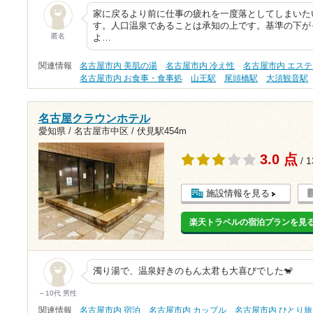
家に戻るより前に仕事の疲れを一度落としてしまいた
す。人口温泉であることは承知の上です。基準の下が
匿名
よ…
関連情報
名古屋市内 美肌の湯
名古屋市内 冷え性
名古屋市内 エス
名古屋市内 お食事・食事処
山王駅
尾頭橋駅
大須観音駅
名古屋クラウンホテル
愛知県 / 名古屋市中区 /
伏見駅454m
3.0 点
/ 
施設情報を見る
楽天トラベルの宿泊プランを見
濁り湯で、温泉好きのもん太君も大喜びでした🐒
～10代 男性
関連情報
名古屋市内 宿泊
名古屋市内 カップル
名古屋市内 ひとり