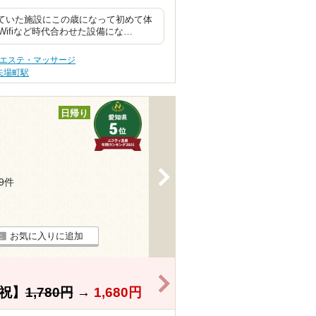
見ていた施設にこの歳になって初めて体
ifiなど時代合わせた設備にな…
 エステ・マッサージ
矢場町駅
日帰り
>
39件
お気に入りに追加
>
祝】
1,780円
→
1,680円