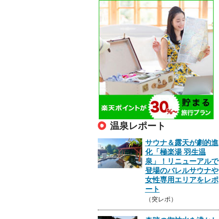
温泉レポート
サウナ＆露天が劇的進
化「極楽湯 羽生温
泉」！リニューアルで
登場のバレルサウナや
女性専用エリアをレポ
ート
（突レポ）