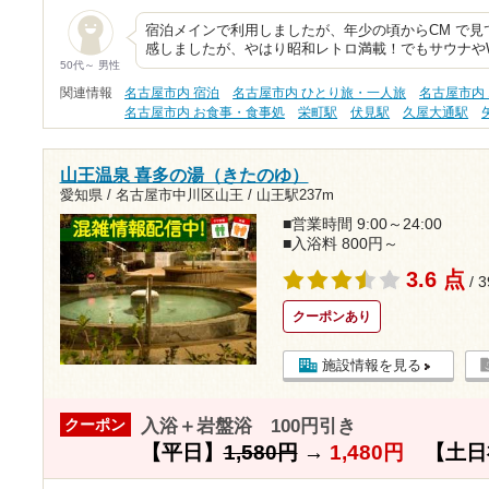
宿泊メインで利用しましたが、年少の頃からCM で
感しましたが、やはり昭和レトロ満載！でもサウナやW
50代～ 男性
関連情報
名古屋市内 宿泊
名古屋市内 ひとり旅・一人旅
名古屋市内
名古屋市内 お食事・食事処
栄町駅
伏見駅
久屋大通駅
山王温泉 喜多の湯（きたのゆ）
愛知県 / 名古屋市中川区山王 /
山王駅237m
■営業時間 9:00～24:00
■入浴料 800円～
3.6 点
/ 
クーポンあり
施設情報を見る
入浴＋岩盤浴 100円引き
クーポン
【平日】
1,580円
→
1,480円
【土日