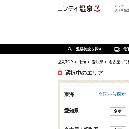
マッサー
銭湯を検
温浴施設を探す
電
温泉TOP
>
東海
>
愛知県
>
名古屋市昭
選択中のエリア
全国から探す
東海
愛知県
変更