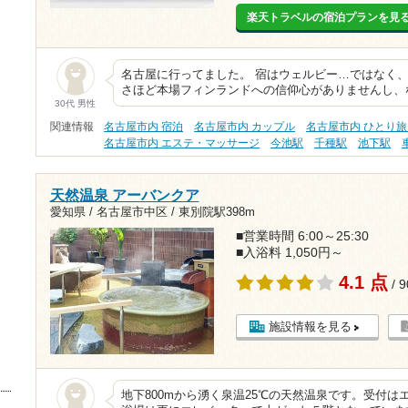
楽天トラベルの宿泊プランを見
名古屋に行ってました。 宿はウェルビー…ではなく、
さほど本場フィンランドへの信仰心がありませんし、
30代 男性
関連情報
名古屋市内 宿泊
名古屋市内 カップル
名古屋市内 ひとり
名古屋市内 エステ・マッサージ
今池駅
千種駅
池下駅
天然温泉 アーバンクア
愛知県 / 名古屋市中区 /
東別院駅398m
■営業時間 6:00～25:30
■入浴料 1,050円～
4.1 点
/ 
施設情報を見る
地下800mから湧く泉温25℃の天然温泉です。受付