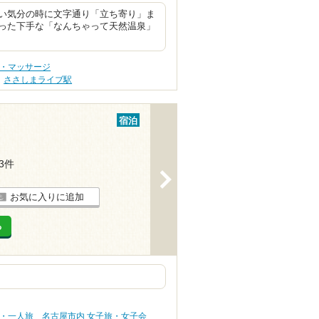
い気分の時に文字通り「立ち寄り」ま
った下手な「なんちゃって天然温泉」
テ・マッサージ
ささしまライブ駅
宿泊
13件
>
お気に入りに追加
る
旅・一人旅
名古屋市内 女子旅・女子会