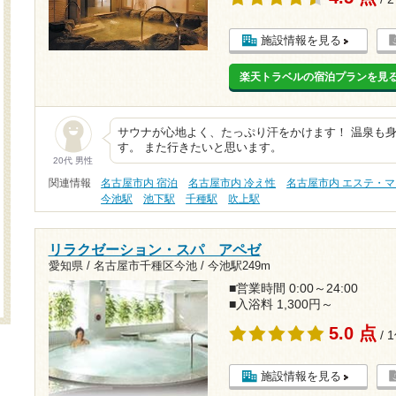
施設情報を見る
楽天トラベルの宿泊プランを見
サウナが心地よく、たっぷり汗をかけます！ 温泉も
す。 また行きたいと思います。
20代 男性
関連情報
名古屋市内 宿泊
名古屋市内 冷え性
名古屋市内 エステ・
今池駅
池下駅
千種駅
吹上駅
リラクゼーション・スパ アペゼ
愛知県 / 名古屋市千種区今池 /
今池駅249m
■営業時間 0:00～24:00
■入浴料 1,300円～
5.0 点
/ 
施設情報を見る