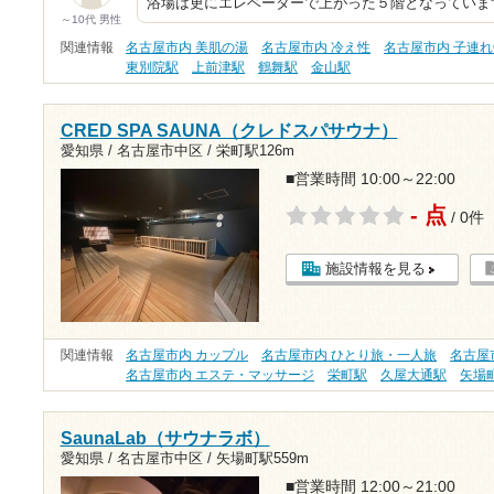
浴場は更にエレベーターで上がった５階となっていま
～10代 男性
関連情報
名古屋市内 美肌の湯
名古屋市内 冷え性
名古屋市内 子連れ
東別院駅
上前津駅
鶴舞駅
金山駅
CRED SPA SAUNA（クレドスパサウナ）
愛知県 / 名古屋市中区 /
栄町駅126m
■営業時間 10:00～22:00
- 点
/ 0件
施設情報を見る
関連情報
名古屋市内 カップル
名古屋市内 ひとり旅・一人旅
名古屋
名古屋市内 エステ・マッサージ
栄町駅
久屋大通駅
矢場
SaunaLab（サウナラボ）
愛知県 / 名古屋市中区 /
矢場町駅559m
■営業時間 12:00～21:00