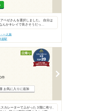
る
アペゼさんを選択しました。 自分は
なんかキレイで良さそうだっ…
旅・一人旅
車道駅
日帰り
>
90件
お気に入りに追加
はエスカレーターで上がった３階に有り、