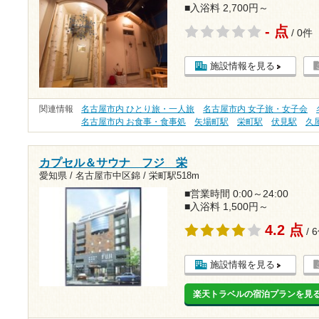
■入浴料 2,700円～
- 点
/ 0件
施設情報を見る
関連情報
名古屋市内 ひとり旅・一人旅
名古屋市内 女子旅・女子会
名古屋市内 お食事・食事処
矢場町駅
栄町駅
伏見駅
久
カプセル＆サウナ フジ 栄
愛知県 / 名古屋市中区錦 /
栄町駅518m
■営業時間 0:00～24:00
■入浴料 1,500円～
4.2 点
/ 
施設情報を見る
楽天トラベルの宿泊プランを見