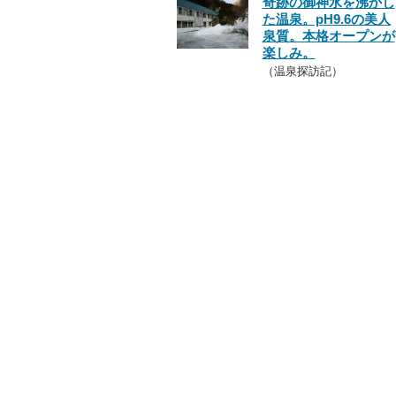
奇跡の御神水を沸かし
た温泉。pH9.6の美人
泉質。本格オープンが
楽しみ。
（温泉探訪記）