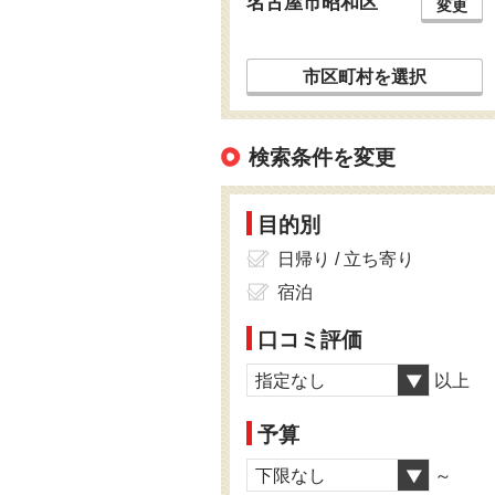
名古屋市昭和区
変更
市区町村を選択
検索条件を変更
目的別
日帰り / 立ち寄り
宿泊
口コミ評価
指定なし
以上
予算
下限なし
～