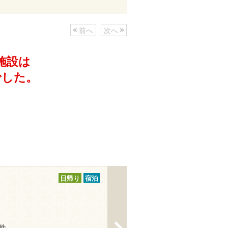
前へ
次へ
施設は
でした。
日帰り
宿泊
>
2件