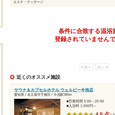
エステ・マッサージ
条件に合致する温浴
登録されていません
前へ
次へ
近くのオススメ施設
サウナ＆カプセルホテル ウェルビー今池店
愛知県 / 名古屋市千種区 /
今池駅380m
■営業時間 5:00～25:00
■入浴料 1,500円～
4.5 点
/ 