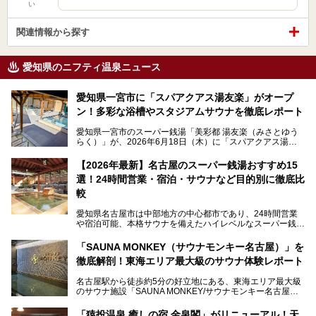
い
関連情報から探す
愛知県のニフティ温泉ニュース
愛知県一宮市に「スパアクアス湯友楽」がオープ
ン！多彩な浴槽やスタジアムサウナを徹底レポート
愛知県一宮市のスーパー銭湯「美彩都 湯友楽（みさとゆう
らく）」が、2026年6月18日（木）に「スパアクアス湯友
楽」としてリニューアルオープン！
【2026年最新】名古屋のスーパー銭湯おすすめ15
この地で30年にわたり愛され続けてきた施設だからこそ、
選！24時間営業・宿泊・サウナなど目的別に徹底比
地元住民をはじめオープンを待ちわびている人も多いのでは
ないでしょうか。
較
老朽化した設備の補修を機に、2年前からじっくり構想を練
ってきたというだけあって、館内の充実度は想像以上。
愛知県名古屋市は中部地方の中心都市であり、24時間営業
以前の4倍に拡張したという露天エリアや10の浴槽、40人収
や宿泊可能、本格サウナを備えたハイレベルなスーパー銭湯
容の巨大なスタジアムサウナに、岩盤浴やリラクゼーション
が密集する激戦区です。
までまるごと楽しめる施設に生まれ変わりました。
「SAUNA MONKEY（サウナモンキー名古屋）」を
そのため、「日々の仕事の疲れを心身ともにリセットした
今回は、全面リニューアルして新しくなった「スパアクアス
徹底解剖！東海エリア最大級のサウナ体験レポート
い」「休日に時間を忘れて1日中ダラダラ過ごしたい」「コ
湯友楽」に一足早くお邪魔して取材してきました！
スパ良く非日常の極上体験を味わいたい」人向けの施設が多
名古屋駅から徒歩約5分の好立地にある、東海エリア最大級
くある点が魅力です！
のサウナ施設「SAUNA MONKEY/サウナモンキー名古屋」
をご存じですか？
今回は、名古屋市でおすすめのスーパー銭湯を紹介します。
「名古屋駅周辺ってサウナが少ないよね」という声をよく耳
お好みの温泉施設を見つけて楽しんでくださいね。
「猿投温泉 癒しの宿 金泉閣」がリニューアル！天