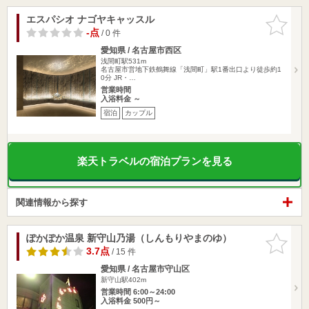
エスパシオ ナゴヤキャッスル
お気に入
りに追加
-点
/ 0 件
愛知県 / 名古屋市西区
浅間町駅531m
名古屋市営地下鉄鶴舞線「浅間町」駅1番出口より徒歩約1
0分 JR・…
営業時間
入浴料金 ～
宿泊
カップル
楽天トラベルの宿泊プランを見る
関連情報から探す
ぽかぽか温泉 新守山乃湯（しんもりやまのゆ）
お気に入
りに追加
3.7点
/ 15 件
愛知県 / 名古屋市守山区
新守山駅402m
営業時間 6:00～24:00
入浴料金 500円～