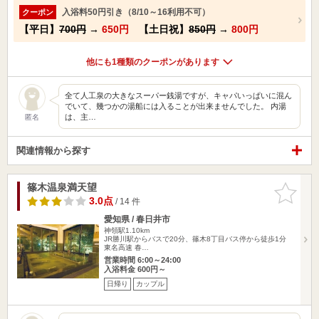
入浴料50円引き（8/10～16利用不可）
クーポン
【平日】
700円
→
650円
【土日祝】
850円
→
800円
他にも1種類のクーポンがあります
全て人工泉の大きなスーパー銭湯ですが、キャパいっぱいに混ん
でいて、幾つかの湯船には入ることが出来ませんでした。 内湯
は、主…
匿名
関連情報から探す
篠木温泉満天望
お気に入
りに追加
3.0点
/ 14 件
愛知県 / 春日井市
神領駅1.10km
JR勝川駅からバスで20分、篠木8丁目バス停から徒歩1分
東名高速 春…
営業時間 6:00～24:00
入浴料金 600円～
日帰り
カップル