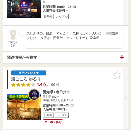
車…
営業時間 16:00～23:00
入浴料金 530円～
日帰り
カップル
久しぶりの、銭湯！ すっごく、気持ちよく、大いに、 堪能出来
ました。 今度は、回数券、ゲットしまーす 😃😍💯
50代～
女性
関連情報から探す
お気に入
今空いています
りに追加
湯ごころ ゆるり
4.4点
/ 199 件
愛知県 / 春日井市
勝川駅882m
JR勝川駅より徒歩12分
営業時間 8:00～24:00
入浴料金 900円～
日帰り
カップル
クーポンあり