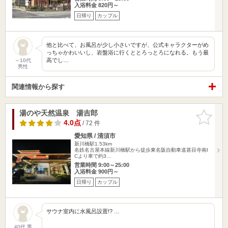
入浴料金 820円～
日帰り
カップル
他と比べて、お風呂が少し小さいですが、公式キャラクターがめ
っちゃかわいいし、岩盤浴に行くととろっとろになれる。もう最
高でし…
～10代
男性
関連情報から探す
湯のや天然温泉 湯吉郎
お気に入
りに追加
4.0点
/ 72 件
愛知県 / 清須市
新川橋駅1.53km
名鉄名古屋本線新川橋駅から徒歩東名阪自動車道甚目寺南I
Cより車で約3…
営業時間 9:00～25:00
入浴料金 900円～
日帰り
カップル
サウナ室内に水風呂設置!? …
40代 男