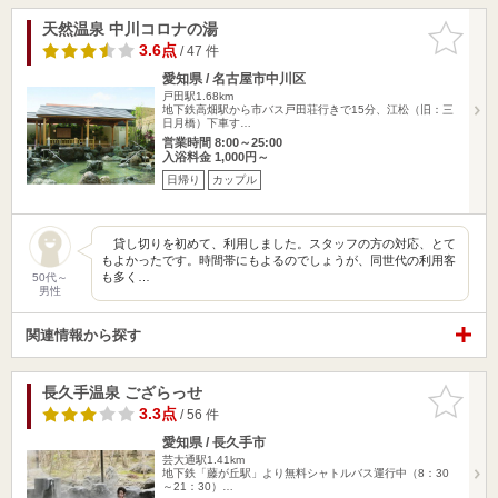
天然温泉 中川コロナの湯
お気に入
りに追加
3.6点
/ 47 件
愛知県 / 名古屋市中川区
戸田駅1.68km
地下鉄高畑駅から市バス戸田荘行きで15分、江松（旧：三
日月橋）下車す…
営業時間 8:00～25:00
入浴料金 1,000円～
日帰り
カップル
貸し切りを初めて、利用しました。スタッフの方の対応、とて
もよかったです。時間帯にもよるのでしょうが、同世代の利用客
も多く…
50代～
男性
関連情報から探す
長久手温泉 ござらっせ
お気に入
りに追加
3.3点
/ 56 件
愛知県 / 長久手市
芸大通駅1.41km
地下鉄「藤が丘駅」より無料シャトルバス運行中（8：30
～21：30）…