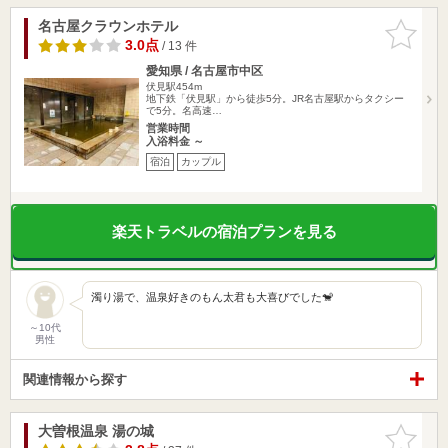
名古屋クラウンホテル
お気に入
りに追加
3.0点
/ 13 件
愛知県 / 名古屋市中区
伏見駅454m
地下鉄「伏見駅」から徒歩5分。JR名古屋駅からタクシー
で5分。名高速…
営業時間
入浴料金 ～
宿泊
カップル
楽天トラベルの宿泊プランを見る
濁り湯で、温泉好きのもん太君も大喜びでした🐒
～10代
男性
関連情報から探す
大曽根温泉 湯の城
お気に入
りに追加