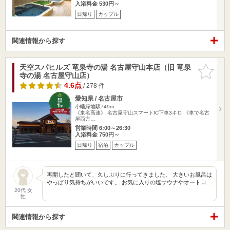
入浴料金 530円～
日帰り
カップル
関連情報から探す
天空スパヒルズ 竜泉寺の湯 名古屋守山本店（旧 竜泉
お気に入
寺の湯 名古屋守山店）
りに追加
4.6点
/ 278 件
愛知県 / 名古屋市
小幡緑地駅749m
《東名高速》 名古屋守山スマートIC下車3キロ 《車で名古
屋西方…
営業時間 6:00～26:30
入浴料金 750円～
日帰り
宿泊
カップル
再開したと聞いて、久しぶりに行ってきました。 大きいお風呂は
やっぱり気持ちがいいです。 お気に入りの塩サウナやオートロ…
20代 女
性
関連情報から探す