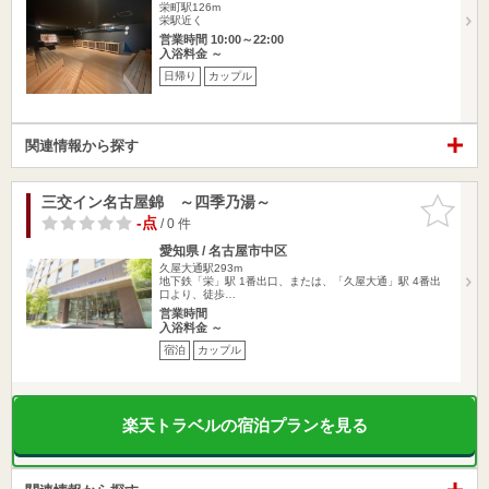
栄町駅126m
栄駅近く
営業時間 10:00～22:00
入浴料金 ～
日帰り
カップル
関連情報から探す
三交イン名古屋錦 ～四季乃湯～
お気に入
りに追加
-点
/ 0 件
愛知県 / 名古屋市中区
久屋大通駅293m
地下鉄「栄」駅 1番出口、または、「久屋大通」駅 4番出
口より、徒歩…
営業時間
入浴料金 ～
宿泊
カップル
楽天トラベルの宿泊プランを見る