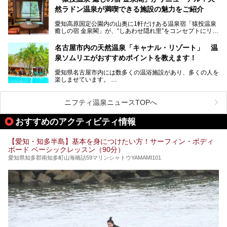
にするだけあり、アクセスの良さにも胸が高鳴ります。
然ラドン温泉が満喫できる施設の魅力をご紹介
今回は普段は男性専用となっているパブリックサウナが、女
性専用で公開される『レディースデー』が開催されたので、
愛知高原国定公園内の山奥に1軒だけある温泉宿「猿投温泉
さっそく取材してきました！
癒しの宿 金泉閣」が、“しあわせ隠れ里”をコンセプトにリニ
ューアルオープンします。
名古屋市内の天然温泉「キャナル・リゾート」 温
天然ラドン温泉が堪能できるお風呂や、新設・改装された客
泉ソムリエがおすすめポイントを教えます！
室、地元の食材と温泉水で作られたお料理……。
新しくなった「猿投温泉 癒しの宿 金泉閣」の魅力を丸ごと
愛知県名古屋市内には数多くの温浴施設があり、多くの人を
ご紹介します。
楽しませています。
その中でも今回は「キャナル・リゾート」について、温泉ソ
ムリエの目線で紹介していきます！
ニフティ温泉ニュースTOPへ
名古屋市内にはスーパー銭湯や日帰り温泉が多く、「どこに
行こうかな？」と悩んでしまう方も多いと思います。
おすすめのアクティビティ情報
ぜひこの記事を参考にして「キャナル・リゾート」に出かけ
てみるのはいかがでしょうか？
【愛知・知多半島】基本を身につけたい方！サーフィン・ボディ
ボード ベーシックレッスン（90分）
愛知県知多郡南知多町山海橋詰59マリンシャトウYAMAMI101