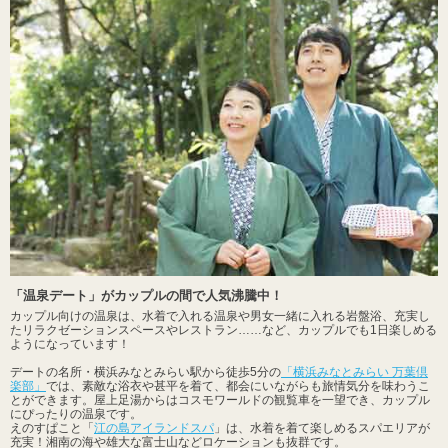
「温泉デート」がカップルの間で人気沸騰中！
カップル向けの温泉は、水着で入れる温泉や男女一緒に入れる岩盤浴、充実し
たリラクゼーションスペースやレストラン……など、カップルでも1日楽しめる
ようになっています！
デートの名所・横浜みなとみらい駅から徒歩5分の
「横浜みなとみらい 万葉倶
楽部」
では、素敵な浴衣や甚平を着て、都会にいながらも旅情気分を味わうこ
とができます。屋上足湯からはコスモワールドの観覧車を一望でき、カップル
にぴったりの温泉です。
えのすぱこと「
江の島アイランドスパ
」は、水着を着て楽しめるスパエリアが
充実！湘南の海や雄大な富士山などロケーションも抜群です。