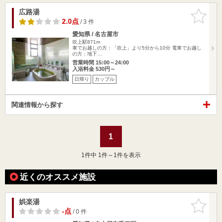
広路湯
お気に入
りに追加
2.0点
/ 3 件
愛知県 / 名古屋市
吹上駅871m
車でお越しの方：「吹上」より5分から10分 電車でお越し
の方：地下…
営業時間 15:00～24:00
入浴料金 530円～
日帰り
カップル
関連情報から探す
1
1
件中 1件～1件を表示
近くのオススメ施設
娯楽湯
お気に入
りに追加
-点
/ 0 件