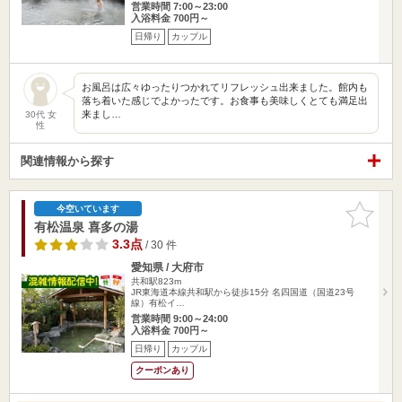
営業時間 7:00～23:00
入浴料金 700円～
日帰り
カップル
お風呂は広々ゆったりつかれてリフレッシュ出来ました。館内も
落ち着いた感じでよかったです。お食事も美味しくとても満足出
来まし…
30代 女
性
関連情報から探す
お気に入
今空いています
りに追加
有松温泉 喜多の湯
3.3点
/ 30 件
愛知県 / 大府市
共和駅823m
JR東海道本線共和駅から徒歩15分 名四国道（国道23号
線）有松イ…
営業時間 9:00～24:00
入浴料金 700円～
日帰り
カップル
クーポンあり