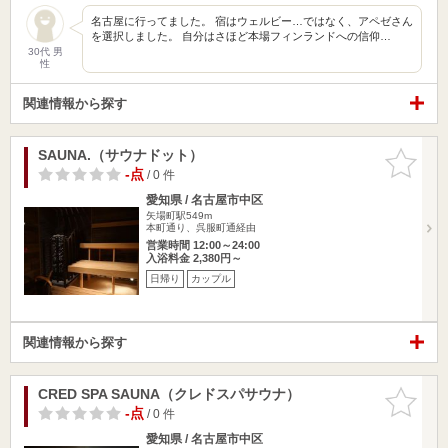
名古屋に行ってました。 宿はウェルビー…ではなく、アペゼさん
を選択しました。 自分はさほど本場フィンランドへの信仰…
30代 男
性
関連情報から探す
SAUNA.（サウナドット）
お気に入
りに追加
-点
/ 0 件
愛知県 / 名古屋市中区
矢場町駅549m
本町通り、呉服町通経由
営業時間 12:00～24:00
入浴料金 2,380円～
日帰り
カップル
関連情報から探す
CRED SPA SAUNA（クレドスパサウナ）
お気に入
りに追加
-点
/ 0 件
愛知県 / 名古屋市中区