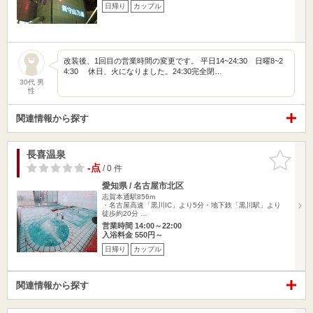
日帰り
カップル
改装後、1回目の営業時間の変更です。 平日14~24:30 日曜8~2
4:30 休日、火になりました。24:30完全閉…
30代 男
性
関連情報から探す
長喜温泉
お気に入
りに追加
-点
/ 0 件
愛知県 / 名古屋市北区
志賀本通駅856m
・名古屋高速「黒川IC」より5分・地下鉄「黒川駅」より
徒歩約20分 …
営業時間 14:00～22:00
入浴料金 550円～
日帰り
カップル
関連情報から探す