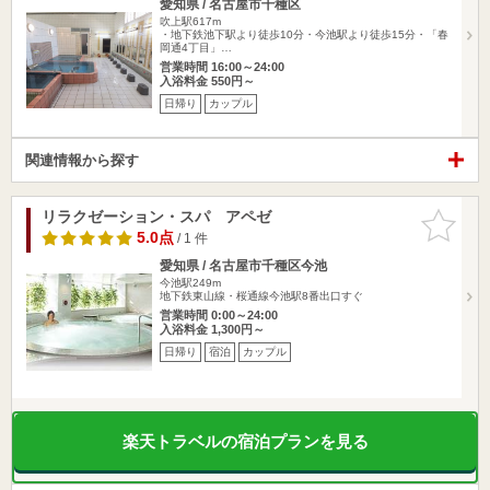
愛知県 / 名古屋市千種区
吹上駅617m
・地下鉄池下駅より徒歩10分・今池駅より徒歩15分・「春
岡通4丁目」…
営業時間 16:00～24:00
入浴料金 550円～
日帰り
カップル
関連情報から探す
リラクゼーション・スパ アペゼ
お気に入
りに追加
5.0点
/ 1 件
愛知県 / 名古屋市千種区今池
今池駅249m
地下鉄東山線・桜通線今池駅8番出口すぐ
営業時間 0:00～24:00
入浴料金 1,300円～
日帰り
宿泊
カップル
楽天トラベルの宿泊プランを見る