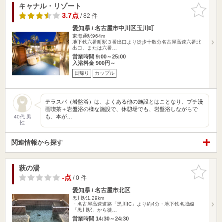
キャナル・リゾート
お気に入
りに追加
3.7点
/ 82 件
愛知県 / 名古屋市中川区玉川町
東海通駅964m
地下鉄六番町駅３番出口より徒歩十数分名古屋高速六番北
出口、または六番…
営業時間 9:00～25:00
入浴料金 900円～
日帰り
カップル
テラスパ（岩盤浴）は、よくある他の施設とはことなり、プチ漫
画喫茶＋岩盤浴の様な施設で、休憩場でも、岩盤浴しながらで
も、本が…
40代 男
性
関連情報から探す
萩の湯
お気に入
りに追加
-点
/ 0 件
愛知県 / 名古屋市北区
黒川駅1.29km
・名古屋高速道路「黒川IC」より約4分・地下鉄名城線
「黒川駅」から徒…
営業時間 14:30～24:30