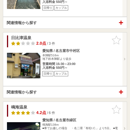
入浴料金 550円～
日帰り
カップル
関連情報から探す
日比津温泉
お気に入
りに追加
2.0点
/ 3 件
愛知県 / 名古屋市中村区
本陣駅516m
地下鉄本陣駅より徒歩
営業時間 15:30～23:00
入浴料金 550円～
日帰り
カップル
関連情報から探す
鳴海温泉
お気に入
りに追加
4.2点
/ 6 件
愛知県 / 名古屋市緑区
鳴海駅138m
■車でお越しの場合 ・名二環「有松I.C.」より5分。 ■電