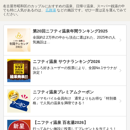
名古屋市昭和区のカップルにおすすめの温泉、日帰り温泉、スーパー銭湯の中
でも特に人気があるのは、
広路湯
などの施設です。ぜひ一度は足を運んでみて
ください。
第20回ニフティ温泉年間ランキング2025
全国約2.2万件の中から頂点に選ばれた、2025年の人
気施設は…
ニフティ温泉 サウナランキング2026
おふろ好きユーザーの投票により、全国No.1サウナが
決定！
ニフティ温泉プレミアムクーポン
ノジマモバイル会員向け 通常よりもお得な「特別価
格」で人気の温泉を満喫できる！
【ニフティ温泉 百名湯2026】
行ってみたい施設に投票してプレゼントを当てよう！