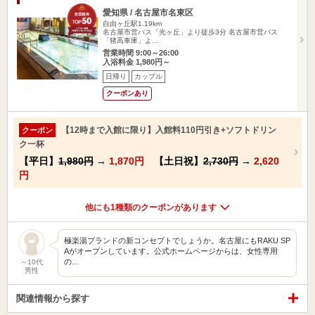
愛知県 / 名古屋市名東区
自由ヶ丘駅1.19km
名古屋市営バス「光ヶ丘」より徒歩3分 名古屋市営バス
「猪高車庫」よ…
営業時間 9:00～26:00
入浴料金 1,980円～
日帰り
カップル
クーポンあり
【12時まで入館に限り】入館料110円引き+ソフトドリン
クーポン
ク一杯
【平日】
1,980円
→
1,870円
【土日祝】
2,730円
→
2,620
円
他にも1種類のクーポンがあります
極楽湯ブランドの新コンセプトでしょうか。名古屋にもRAKU SP
Aがオープンしています。公式ホームページからは、女性専用
の…
～10代
男性
関連情報から探す