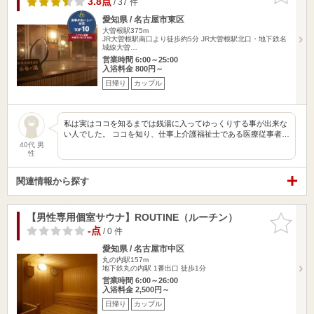
3.8点
/ 37 件
愛知県 / 名古屋市東区
大曽根駅375m
JR大曽根駅南口より徒歩約5分 JR大曽根駅北口・地下鉄名
城線大曽…
営業時間 6:00～25:00
入浴料金 800円～
日帰り
カップル
私は実はココを知るまでは銭湯に入ってゆっくりする事が出来な
い人でした。 ココを知り、仕事上介護福祉士である医療従事者…
40代 男
性
関連情報から探す
【男性専用個室サウナ】ROUTINE（ルーチン）
お気に入
りに追加
-点
/ 0 件
愛知県 / 名古屋市中区
丸の内駅157m
地下鉄丸の内駅 1番出口 徒歩1分
営業時間 6:00～26:00
入浴料金 2,500円～
日帰り
カップル