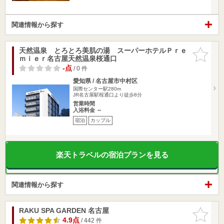
関連情報から探す
天然温泉 とろとろ美肌の湯 スーパーホテルＰｒｅ
お気に入
ｍｉｅｒ名古屋天然温泉桜通口
りに追加
-点
/ 0 件
愛知県 / 名古屋市中村区
国際センター駅280m
JR名古屋駅桜通口より徒歩8分
営業時間
入浴料金 ～
宿泊
カップル
楽天トラベルの宿泊プランを見る
関連情報から探す
RAKU SPA GARDEN 名古屋
お気に入
りに追加
4.9点
/ 442 件