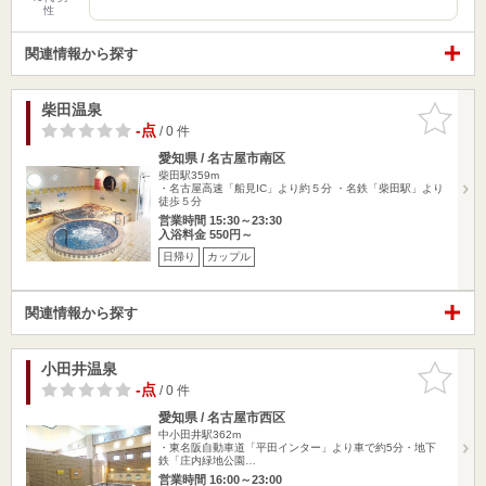
性
関連情報から探す
柴田温泉
お気に入
りに追加
-点
/ 0 件
愛知県 / 名古屋市南区
柴田駅359m
・名古屋高速「船見IC」より約５分 ・名鉄「柴田駅」より
徒歩５分
営業時間 15:30～23:30
入浴料金 550円～
日帰り
カップル
関連情報から探す
小田井温泉
お気に入
りに追加
-点
/ 0 件
愛知県 / 名古屋市西区
中小田井駅362m
・東名阪自動車道「平田インター」より車で約5分・地下
鉄「庄内緑地公園…
営業時間 16:00～23:00