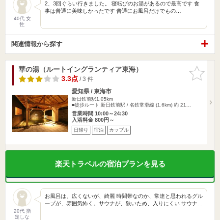
2、3回ぐらい行きました。 寝転びのお湯があるので最高です 食
事は普通に美味しかったです 普通にお風呂だけでもの…
40代 女
性
関連情報から探す
華の湯（ルートイングランティア東海）
お気に入
りに追加
3.3点
/ 3 件
愛知県 / 東海市
新日鉄前駅1.05km
■徒歩ルート 新日鉄前駅 / 名鉄常滑線 (1.6km) 約 21…
営業時間 10:00～24:30
入浴料金 800円～
日帰り
宿泊
カップル
楽天トラベルの宿泊プランを見る
お風呂は、広くないが、綺麗 時間帯なのか、常連と思われるグル
ープが、雰囲気怖く。サウナが、狭いため、入りにくい サウナ…
20代 指
定しな