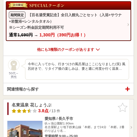
【百名湯受賞記念】全日入館丸ごとセット（入浴+サウナ
期間限定
+岩盤浴+レンタルタオル）
※シーズン料金設定期間利用不可
通常
1,690円
→
1,300円（390円お得！）
他にも3種類のクーポンがあります
今年に入ってから、行きつけの風呂屋はここになりました(笑) 風
呂好きで、リタイア後の楽しみは、妻と週に何度か行く温泉…
50代～
男性
関連情報から探す
名東温泉 花しょうぶ
お気に入
りに追加
3.8点
/ 13 件
愛知県 / 長久手市
杁ヶ池公園駅1.90km
名古屋駅より地下鉄東山線「本郷」まで24分 「本郷」2番
のりばより名…
営業時間 9:00～25:00