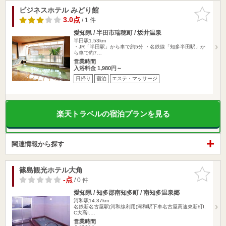
ビジネスホテル みどり館
お気に入
りに追加
3.0点
/ 1 件
愛知県 / 半田市瑞穂町 / 坂井温泉
半田駅1.53km
・JR「半田駅」から車で約5分 ・名鉄線「知多半田駅」か
ら車で約7…
営業時間
入浴料金 1,980円～
日帰り
宿泊
エステ・マッサージ
楽天トラベルの宿泊プランを見る
関連情報から探す
篠島観光ホテル大角
お気に入
りに追加
-点
/ 0 件
愛知県 / 知多郡南知多町 / 南知多温泉郷
河和駅14.37km
名鉄新名古屋駅(河和線利用)河和駅下車名古屋高速東新町I.
C大高I.…
営業時間