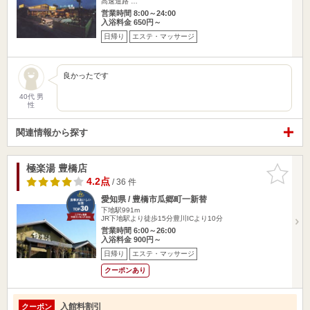
高速道路 …
営業時間 8:00～24:00
入浴料金 650円～
日帰り
エステ・マッサージ
良かったです
40代 男
性
関連情報から探す
極楽湯 豊橋店
お気に入
りに追加
4.2点
/ 36 件
愛知県 / 豊橋市瓜郷町一新替
下地駅991m
JR下地駅より徒歩15分豊川ICより10分
営業時間 6:00～26:00
入浴料金 900円～
日帰り
エステ・マッサージ
クーポンあり
入館料割引
クーポン