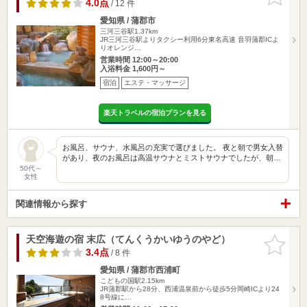
りに追加
4.0点
/ 12 件
愛知県 / 蒲郡市
三河三谷駅1.37km
JR三河三谷駅よりタクシー利用6分東名高速 音羽蒲郡ICよ
りオレンジ…
営業時間 12:00～20:00
入浴料金 1,600円～
宿泊
エステ・マッサージ
楽天トラベルの宿泊プランを見る
お風呂、サウナ、水風呂の充実で選びました。 夜と朝で男女入替
があり、夜のお風呂は高温サウナとミストサウナでしたが、朝…
50代～
女性
関連情報から探す
天空海遊の宿 末広（てんくうかいゆうのやど）
お気に入
りに追加
3.4点
/ 8 件
愛知県 / 蒲郡市西浦町
こどもの国駅2.15km
JR蒲郡駅から28分、西浦温泉前から徒歩5分岡崎ICより24
8号線に…