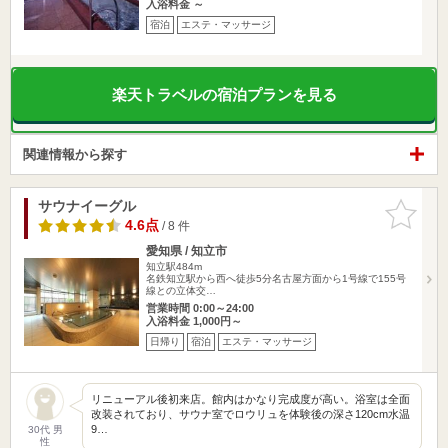
入浴料金 ～
宿泊
エステ・マッサージ
楽天トラベルの宿泊プランを見る
関連情報から探す
サウナイーグル
お気に入
りに追加
4.6点
/ 8 件
愛知県 / 知立市
知立駅484m
名鉄知立駅から西へ徒歩5分名古屋方面から1号線で155号
線との立体交…
営業時間 0:00～24:00
入浴料金 1,000円～
日帰り
宿泊
エステ・マッサージ
リニューアル後初来店。館内はかなり完成度が高い。浴室は全面
改装されており、サウナ室でロウリュを体験後の深さ120cm水温
9…
30代 男
性