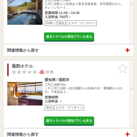
三河三谷駅1.29km
三河三谷駅より送迎あり東名高速道路、音羽蒲郡ICから、
オレンジロード…
営業時間 11:00～14:30
入浴料金 700円～
日帰り
宿泊
エステ・マッサージ
楽天トラベルの宿泊プランを見る
関連情報から探す
蒲郡ホテル
お気に入
りに追加
-点
/ 0 件
愛知県 / 蒲郡市
三河三谷駅78m
ＪＲ三河三谷駅（名古屋駅から快速45分・豊橋駅から10
分）下車徒歩２…
営業時間
入浴料金 ～
宿泊
エステ・マッサージ
楽天トラベルの宿泊プランを見る
関連情報から探す