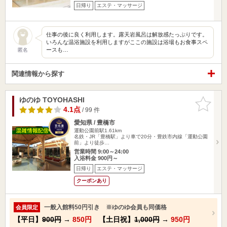
日帰り
エステ・マッサージ
仕事の後に良く利用します。露天岩風呂は解放感たっぷりです。
いろんな温浴施設を利用しますがここの施設は浴場もお食事スペ
ースも…
匿名
関連情報から探す
ゆのゆ TOYOHASHI
お気に入
りに追加
4.1点
/ 99 件
愛知県 / 豊橋市
運動公園前駅1.61km
名鉄・JR「豊橋駅」より車で20分・豊鉄市内線「運動公園
前」より徒歩…
営業時間 9:00～24:00
入浴料金 900円～
日帰り
エステ・マッサージ
クーポンあり
一般入館料50円引き ※ゆのゆ会員も同価格
会員限定
【平日】
900円
→
850円
【土日祝】
1,000円
→
950円