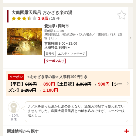
大庭園露天風呂 おかざき楽の湯
お気に入
りに追加
3.6点
/ 18 件
愛知県 / 岡崎市
岡崎駅1.17km
JR岡崎駅より徒歩15分 バスの場合／「東岡崎」行き（乗
場［1］）…
営業時間 9:00～23:00
入浴料金 950円～
日帰り
エステ・マッサージ
クーポンあり
＜おかざき楽の湯＞入泉料100円引き
クーポン
【平日】
950円
→
850円
【土日祝】
1,000円
→
900円
【シー
ズン】
1,200円
→
1,100円
ナノ水を使った沸かし湯のみとなり、温泉入浴剤すら使われてい
ませんでした。庭園大露天風呂との触れ込みですが、スーパー銭
湯とし…
～10代
男性
関連情報から探す