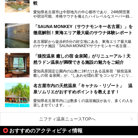
ないでしょうか。
較
老朽化した設備の補修を機に、2年前からじっくり構想を練
ってきたというだけあって、館内の充実度は想像以上。
愛知県名古屋市は中部地方の中心都市であり、24時間営業
以前の4倍に拡張したという露天エリアや10の浴槽、40人収
や宿泊可能、本格サウナを備えたハイレベルなスーパー銭湯
容の巨大なスタジアムサウナに、岩盤浴やリラクゼーション
が密集する激戦区です。
までまるごと楽しめる施設に生まれ変わりました。
「SAUNA MONKEY（サウナモンキー名古屋）」を
そのため、「日々の仕事の疲れを心身ともにリセットした
今回は、全面リニューアルして新しくなった「スパアクアス
徹底解剖！東海エリア最大級のサウナ体験レポート
い」「休日に時間を忘れて1日中ダラダラ過ごしたい」「コ
湯友楽」に一足早くお邪魔して取材してきました！
スパ良く非日常の極上体験を味わいたい」人向けの施設が多
名古屋駅から徒歩約5分の好立地にある、東海エリア最大級
くある点が魅力です！
のサウナ施設「SAUNA MONKEY/サウナモンキー名古屋」
をご存じですか？
今回は、名古屋市でおすすめのスーパー銭湯を紹介します。
「名古屋駅周辺ってサウナが少ないよね」という声をよく耳
お好みの温泉施設を見つけて楽しんでくださいね。
「猿投温泉 癒しの宿 金泉閣」がリニューアル！天
にするだけあり、アクセスの良さにも胸が高鳴ります。
然ラドン温泉が満喫できる施設の魅力をご紹介
今回は普段は男性専用となっているパブリックサウナが、女
性専用で公開される『レディースデー』が開催されたので、
愛知高原国定公園内の山奥に1軒だけある温泉宿「猿投温泉
さっそく取材してきました！
癒しの宿 金泉閣」が、“しあわせ隠れ里”をコンセプトにリニ
ューアルオープンします。
名古屋市内の天然温泉「キャナル・リゾート」 温
天然ラドン温泉が堪能できるお風呂や、新設・改装された客
泉ソムリエがおすすめポイントを教えます！
室、地元の食材と温泉水で作られたお料理……。
新しくなった「猿投温泉 癒しの宿 金泉閣」の魅力を丸ごと
愛知県名古屋市内には数多くの温浴施設があり、多くの人を
ご紹介します。
楽しませています。
その中でも今回は「キャナル・リゾート」について、温泉ソ
ムリエの目線で紹介していきます！
ニフティ温泉ニュースTOPへ
名古屋市内にはスーパー銭湯や日帰り温泉が多く、「どこに
行こうかな？」と悩んでしまう方も多いと思います。
おすすめのアクティビティ情報
ぜひこの記事を参考にして「キャナル・リゾート」に出かけ
てみるのはいかがでしょうか？