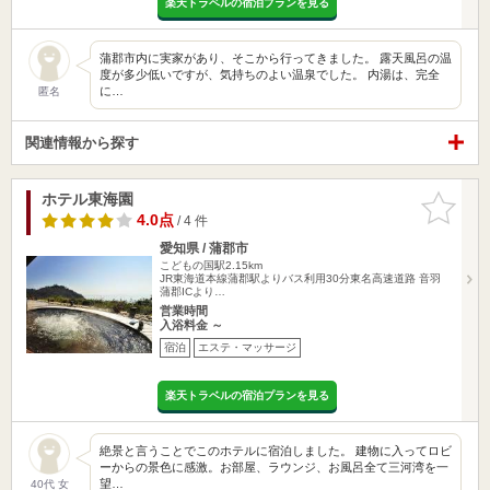
楽天トラベルの宿泊プランを見る
蒲郡市内に実家があり、そこから行ってきました。 露天風呂の温
度が多少低いですが、気持ちのよい温泉でした。 内湯は、完全
に…
匿名
関連情報から探す
ホテル東海園
お気に入
りに追加
4.0点
/ 4 件
愛知県 / 蒲郡市
こどもの国駅2.15km
JR東海道本線蒲郡駅よりバス利用30分東名高速道路 音羽
蒲郡ICより…
営業時間
入浴料金 ～
宿泊
エステ・マッサージ
楽天トラベルの宿泊プランを見る
絶景と言うことでこのホテルに宿泊しました。 建物に入ってロビ
ーからの景色に感激。お部屋、ラウンジ、お風呂全て三河湾を一
望…
40代 女