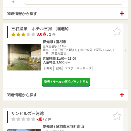
性
関連情報から探す
三谷温泉 ホテル三河 海陽閣
お気に入
りに追加
3.0点
/ 2 件
愛知県 / 蒲郡市
三河三谷駅1.29km
電車：ＪＲ三河三谷駅よりお車で５分（送迎バスあり）
車：東名高速音…
営業時間 11:00～21:00
入浴料金 1,500円～
日帰り
宿泊
エステ・マッサージ
楽天トラベルの宿泊プランを見る
関連情報から探す
サンヒルズ三河湾
お気に入
りに追加
-点
/ 2 件
愛知県 / 蒲郡市三谷町南山