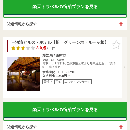
楽天トラベルの宿泊プランを見る
関連情報から探す
三河湾ヒルズ・ホテル【旧 グリーンホテル三ヶ根】
お気に入
りに追加
3.0点
/ 1 件
愛知県 / 西尾市
東幡豆駅1.64km
電車：ＪＲ蒲郡駅/名鉄東幡豆駅より無料送迎あり（要予
約） 車：東名…
営業時間 11:30～17:00
入浴料金 1,300円～
日帰り
宿泊
エステ・マッサージ
楽天トラベルの宿泊プランを見る
関連情報から探す