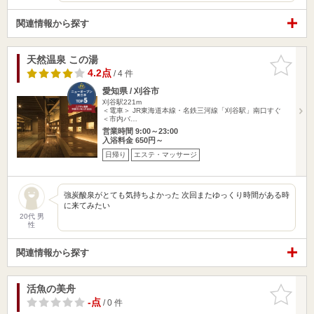
関連情報から探す
天然温泉 この湯
お気に入
りに追加
4.2点
/ 4 件
愛知県 / 刈谷市
刈谷駅221m
＜電車＞ JR東海道本線・名鉄三河線「刈谷駅」南口すぐ
＜市内バ…
営業時間 9:00～23:00
入浴料金 650円～
日帰り
エステ・マッサージ
強炭酸泉がとても気持ちよかった 次回またゆっくり時間がある時
に来てみたい
20代 男
性
関連情報から探す
活魚の美舟
お気に入
りに追加
-点
/ 0 件