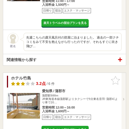
営業時間 11:00～17:00
入浴料金 1,500円～
日帰り
宿泊
エステ・マッサージ
楽天トラベルの宿泊プランを見る
先週こちらの露天風呂付の部屋に泊まりました。 過去の一部クチ
コミをみて不安を抱えながら行ったのですが、それもすぐに吹き
飛び…
匿名
関連情報から探す
ホテル竹島
お気に入
りに追加
3.2点
/ 6 件
愛知県 / 蒲郡市
蒲郡駅688m
JR東海道本線蒲郡駅よりタクシーで5分東名音羽･蒲郡ICよ
り車で20…
営業時間 12:00～16:00
入浴料金 1,600円～
日帰り
宿泊
エステ・マッサージ