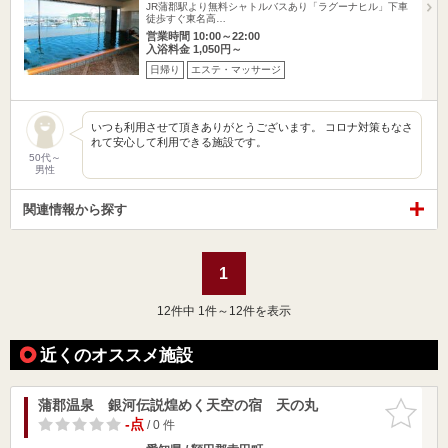
JR蒲郡駅より無料シャトルバスあり「ラグーナヒル」下車
徒歩すぐ東名高…
営業時間 10:00～22:00
入浴料金 1,050円～
日帰り
エステ・マッサージ
いつも利用させて頂きありがとうございます。 コロナ対策もなさ
れて安心して利用できる施設です。
50代～
男性
関連情報から探す
1
12
件中 1件～12件を表示
近くのオススメ施設
蒲郡温泉 銀河伝説煌めく天空の宿 天の丸
お気に入
りに追加
-点
/ 0 件