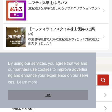
ニフティ温泉 おふろパス
温浴施設をお得に楽しめるサブスクリプションプラン
【ニフティライフスタイル株主優待のご案
内】
株主優待制度で人気の温浴施設に行こう！対象施設が
拡充されました！
温泉TOP
東海
愛知県
蒲郡市
【クーポンあり】マッサージ、エステがある蒲郡市の温泉、日帰り温泉、スーパー銭湯おすすめ
By using our services, you agree that we and
温浴施設を探す
our
partners
use cookies to improve advertisi
ng and enhance your experience on our servi
ces.
Learn more
エリアから探す
OK
地図から探す