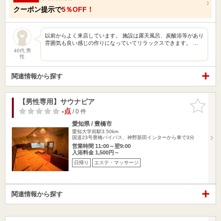
クーポン提示で
5％OFF！
以前からよく来店しています。 施設は露天風呂、炭酸浴等があり
雰囲気も良い感じの作りになっていてリラックスできます。 …
40代 男
性
関連情報から探す
【男性専用】サウナピア
お気に入
りに追加
-点
/ 0 件
愛知県 / 豊橋市
愛知大学前駅3.50km
国道23号豊橋バイパス、神野新田インターから車で3分
営業時間 11:00～翌9:00
入浴料金 1,500円～
日帰り
エステ・マッサージ
関連情報から探す