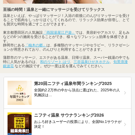
至福の時間！温泉と一緒にマッサージを受けてリラックス
温泉といえば、やっぱりマッサージ！入浴の前後にのんびりマッサージを受け
ることで筋肉をしっかりほぐしてくれるので、リラックス効果が倍増し、とて
も贅沢な時間を過ごすことができます。
東京都墨田区の人気施設
「両国湯屋江戸遊」
では、美容針やアカスリ、足もみ
などの6つの施術を受けることができ、様々なリフレッシュ効果を体感できま
す。
静岡市にある
「柚木の郷」
は、多種類のマッサージやセラピー、リラクゼーシ
ョンが用意されており、のんびりと利用することができます。
蒲郡市のマッサージ、エステがある温泉、日帰り温泉、スーパー銭湯の中でも
特に人気があるのは、
和のリゾート はづ
、
三谷温泉ひがきホテル
、
旬景浪漫
銀波荘
などの施設です。ぜひ一度は足を運んでみてください。
第20回ニフティ温泉年間ランキング2025
全国約2.2万件の中から頂点に選ばれた、2025年の人
気施設は…
ニフティ温泉 サウナランキング2026
おふろ好きユーザーの投票により、全国No.1サウナが
決定！