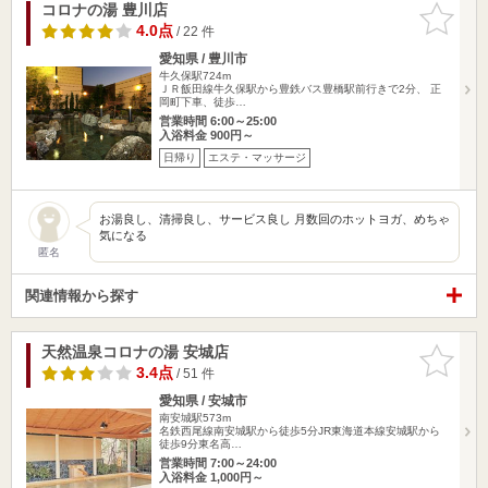
コロナの湯 豊川店
お気に入
りに追加
4.0点
/ 22 件
愛知県 / 豊川市
牛久保駅724m
ＪＲ飯田線牛久保駅から豊鉄バス豊橋駅前行きで2分、 正
岡町下車、徒歩…
営業時間 6:00～25:00
入浴料金 900円～
日帰り
エステ・マッサージ
お湯良し、清掃良し、サービス良し 月数回のホットヨガ、めちゃ
気になる
匿名
関連情報から探す
天然温泉コロナの湯 安城店
お気に入
りに追加
3.4点
/ 51 件
愛知県 / 安城市
南安城駅573m
名鉄西尾線南安城駅から徒歩5分JR東海道本線安城駅から
徒歩9分東名高…
営業時間 7:00～24:00
入浴料金 1,000円～