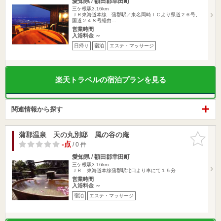
愛知県 / 額田郡幸田町
三ケ根駅3.16km
ＪＲ東海道本線 蒲郡駅／東名岡崎ＩＣより県道２６号、
国道２４８号経由…
営業時間
入浴料金 ～
日帰り
宿泊
エステ・マッサージ
楽天トラベルの宿泊プランを見る
関連情報から探す
蒲郡温泉 天の丸別邸 風の谷の庵
お気に入
りに追加
-点
/ 0 件
愛知県 / 額田郡幸田町
三ケ根駅3.16km
ＪＲ 東海道本線蒲郡駅北口より車にて１５分
営業時間
入浴料金 ～
宿泊
エステ・マッサージ