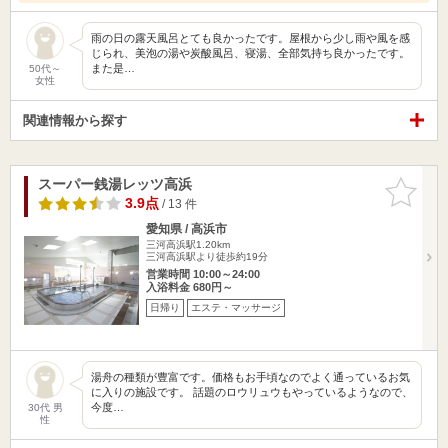
雨の日の露天風呂とても良かったです。屋根から少し雨や風を感
じられ、美泡の湯や炭酸風呂、寝湯、全部気持ち良かったです。
また是…
50代～
女性
関連情報から探す
スーパー銭湯レッツ高浜
お気に入
りに追加
3.9点
/ 13 件
愛知県 / 高浜市
三河高浜駅1.20km
三河高浜駅より徒歩約19分
営業時間 10:00～24:00
入浴料金 680円～
日帰り
エステ・マッサージ
湯舟の種類が豊富です。価格もお手頃なのでよく通っているお気
に入りの施設です。 話題のロウリュウもやっているようなので、
今度…
30代 男
性