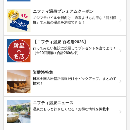
ニフティ温泉プレミアムクーポン
ノジマモバイル会員向け 通常よりもお得な「特別価
格」で人気の温泉を満喫できる！
【ニフティ温泉 百名湯2026】
行ってみたい施設に投票してプレゼントを当てよう！
（全10回開催 / 合計260名様）
岩盤浴特集
日本全国の岩盤浴情報だけをピックアップ。まとめて
検索！
ニフティ温泉ニュース
温泉にもっと行きたくなる！お得な情報を掲載中