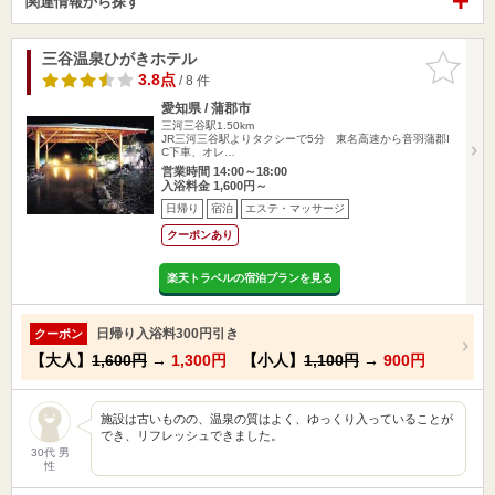
関連情報から探す
三谷温泉ひがきホテル
お気に入
りに追加
3.8点
/ 8 件
愛知県 / 蒲郡市
三河三谷駅1.50km
JR三河三谷駅よりタクシーで5分 東名高速から音羽蒲郡I
C下車、オレ…
営業時間 14:00～18:00
入浴料金 1,600円～
日帰り
宿泊
エステ・マッサージ
クーポンあり
楽天トラベルの宿泊プランを見る
日帰り入浴料300円引き
クーポン
【大人】
1,600円
→
1,300円
【小人】
1,100円
→
900円
施設は古いものの、温泉の質はよく、ゆっくり入っていることが
でき、リフレッシュできました。
30代 男
性