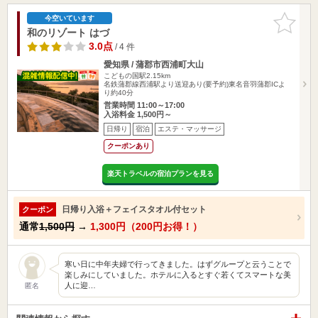
お気に入
今空いています
りに追加
和のリゾート はづ
3.0点
/ 4 件
愛知県 / 蒲郡市西浦町大山
こどもの国駅2.15km
名鉄蒲郡線西浦駅より送迎あり(要予約)東名音羽蒲郡ICよ
り約40分
営業時間 11:00～17:00
入浴料金 1,500円～
日帰り
宿泊
エステ・マッサージ
クーポンあり
楽天トラベルの宿泊プランを見る
日帰り入浴＋フェイスタオル付セット
クーポン
通常
1,500円
→
1,300円（200円お得！）
寒い日に中年夫婦で行ってきました。はずグループと云うことで
楽しみにしていました。ホテルに入るとすぐ若くてスマートな美
人に迎…
匿名