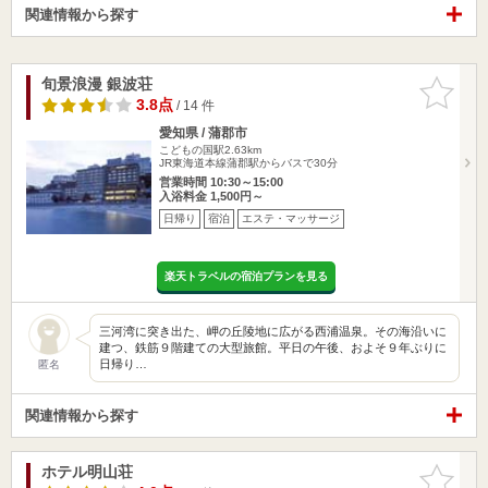
関連情報から探す
旬景浪漫 銀波荘
お気に入
りに追加
3.8点
/ 14 件
愛知県 / 蒲郡市
こどもの国駅2.63km
JR東海道本線蒲郡駅からバスで30分
営業時間 10:30～15:00
入浴料金 1,500円～
日帰り
宿泊
エステ・マッサージ
楽天トラベルの宿泊プランを見る
三河湾に突き出た、岬の丘陵地に広がる西浦温泉。その海沿いに
建つ、鉄筋９階建ての大型旅館。平日の午後、およそ９年ぶりに
日帰り…
匿名
関連情報から探す
ホテル明山荘
お気に入