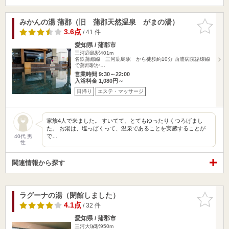
みかんの湯 蒲郡（旧 蒲郡天然温泉 がまの湯）
お気に入
りに追加
3.6点
/ 41 件
愛知県 / 蒲郡市
三河鹿島駅401m
名鉄蒲郡線 三河鹿島駅 から徒歩約10分 西浦病院循環線
で蒲郡駅か…
営業時間 9:30～22:00
入浴料金 1,080円～
日帰り
エステ・マッサージ
家族4人で来ました。 すいてて、とてもゆったりくつろげまし
た。 お湯は、塩っぱくって、温泉であることを実感することが
で…
40代 男
性
関連情報から探す
ラグーナの湯（閉館しました）
お気に入
りに追加
4.1点
/ 32 件
愛知県 / 蒲郡市
三河大塚駅950m