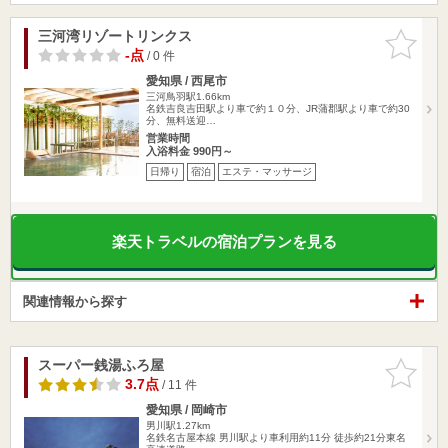
三河湾リゾートリンクス
お気に入
りに追加
-点
/ 0 件
愛知県 / 西尾市
三河鳥羽駅1.66km
名鉄吉良吉田駅より車で約１０分、JR蒲郡駅より車で約30
分、無料送迎…
営業時間
入浴料金 990円～
日帰り
宿泊
エステ・マッサージ
楽天トラベルの宿泊プランを見る
関連情報から探す
スーパー銭湯ふろ屋
お気に入
りに追加
3.7点
/ 11 件
愛知県 / 岡崎市
男川駅1.27km
名鉄名古屋本線 男川駅より車利用約11分 徒歩約21分東名