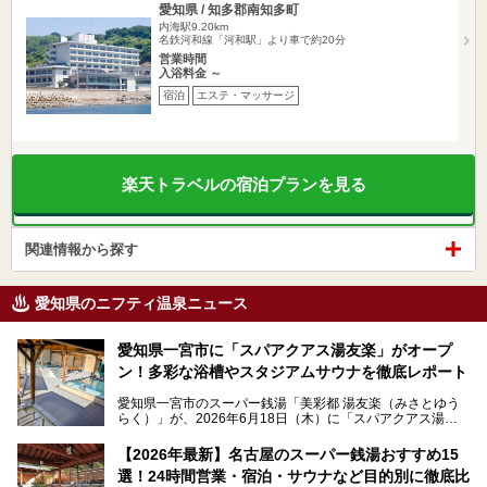
愛知県 / 知多郡南知多町
内海駅9.20km
名鉄河和線「河和駅」より車で約20分
営業時間
入浴料金 ～
宿泊
エステ・マッサージ
楽天トラベルの宿泊プランを見る
関連情報から探す
愛知県のニフティ温泉ニュース
愛知県一宮市に「スパアクアス湯友楽」がオープ
ン！多彩な浴槽やスタジアムサウナを徹底レポート
愛知県一宮市のスーパー銭湯「美彩都 湯友楽（みさとゆう
らく）」が、2026年6月18日（木）に「スパアクアス湯友
楽」としてリニューアルオープン！
【2026年最新】名古屋のスーパー銭湯おすすめ15
この地で30年にわたり愛され続けてきた施設だからこそ、
選！24時間営業・宿泊・サウナなど目的別に徹底比
地元住民をはじめオープンを待ちわびている人も多いのでは