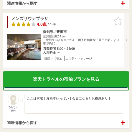
関連情報から探す
メンズサウナプラザ
お気に入
りに追加
4.0点
/ 4 件
愛知県 / 豊田市
三河豊田駅621m
・豊田東ICより車で5分 ・地下鉄鶴舞線「豊田市駅」より
車で約15…
営業時間 5:00～24:00
入浴料金 ～
日帰り
宿泊
エステ・マッサージ
楽天トラベルの宿泊プランを見る
ここは穴場！漫画本いっぱい！会員になるとお得感あり！
50代～
男性
関連情報から探す