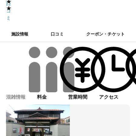
★
口
★
コ
ミ
施設情報
口コミ
クーポン・チケット
混雑情報
料金
営業時間
アクセス