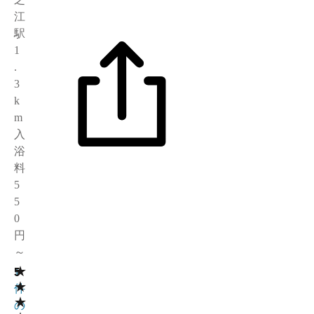
江
駅
1
.
3
k
m
入
浴
料
5
5
0
円
～
★
5
1
★
件
★
の