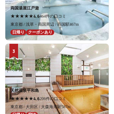
両国湯屋江戸遊
★
★
★
★
★
4.6
464件の口コミ
東京都 / 浅草・両国周辺 / 両国駅467m
日帰り
クーポンあり
3
天然温泉平和島
★
★
★
★
★
4.6
206件の口コミ
東京都 / 大田区 / 大森海岸駅587m