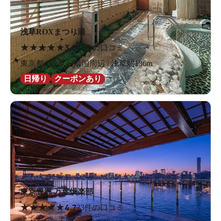
浅草ROXまつり湯
★
★
★
★
★
3.6
61件の口コミ
東京都 / 浅草・両国周辺 / 浅草駅136m
日帰り
クーポンあり
東京豊洲 万葉倶楽部
★
★
★
★
★
4.7
23件の口コミ