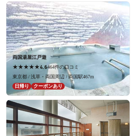
両国湯屋江戸遊
★
★
★
★
★
4.6
464件の口コミ
東京都 / 浅草・両国周辺 / 両国駅467m
日帰り
クーポンあり