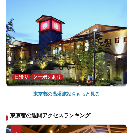
船橋温泉 湯楽の里
★
★
★
★
★
4.1
241件の口コミ
千葉県 / 千葉・船橋周辺 / 塚田駅569m
日帰り
クーポンあり
東京都の
温浴施設をもっと見る
東京都の週間アクセスランキング