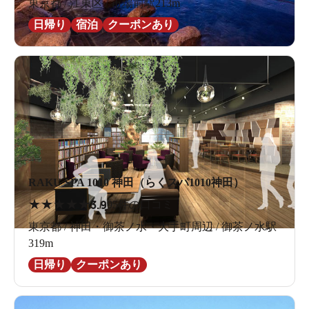
東京都 / 江東区 / 市場前駅213m
日帰り
宿泊
クーポンあり
RAKU SPA 1010 神田（らくスパ1010神田）
★
★
★
★
★
3.9
95件の口コミ
東京都 / 神田・御茶ノ水・大手町周辺 / 御茶ノ水駅
319m
日帰り
クーポンあり