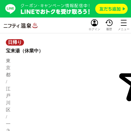
ログイン
履歴
メニュー
日帰り
宝来湯（休業中）
東
京
都
/
江
戸
川
区
/
一
之