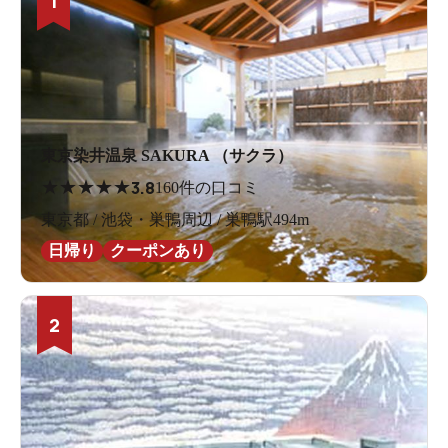
1
東京染井温泉 SAKURA （サクラ）
★
★
★
★
★
3.8
160件の口コミ
東京都 / 池袋・巣鴨周辺 / 巣鴨駅494m
日帰り
クーポンあり
2