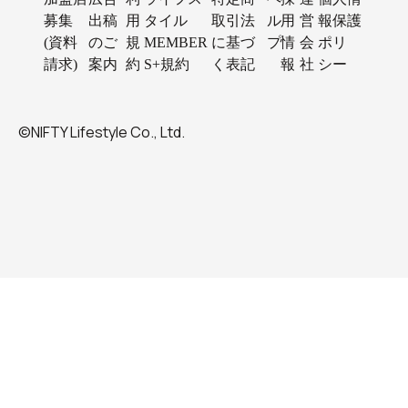
募集
出稿
用
タイル
取引法
ル
用
営
報保護
(資料
のご
規
MEMBER
に基づ
プ
情
会
ポリ
請求)
案内
約
S+規約
く表記
報
社
シー
©NIFTY Lifestyle Co., Ltd.