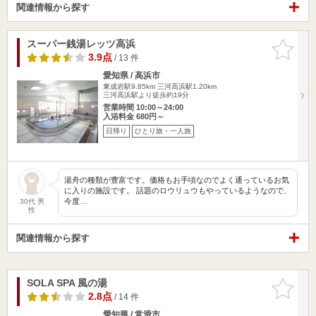
関連情報から探す
スーパー銭湯レッツ高浜
お気に入
りに追加
3.9点
/ 13 件
愛知県 / 高浜市
東成岩駅9.85km
三河高浜駅1.20km
三河高浜駅より徒歩約19分
営業時間 10:00～24:00
入浴料金 680円～
日帰り
ひとり旅・一人旅
湯舟の種類が豊富です。価格もお手頃なのでよく通っているお気
に入りの施設です。 話題のロウリュウもやっているようなので、
今度…
30代 男
性
関連情報から探す
SOLA SPA 風の湯
お気に入
りに追加
2.8点
/ 14 件
愛知県 / 常滑市