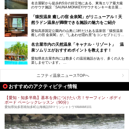
名古屋駅から徒歩約5分の好立地にある、東海エリア最大級
くある点が魅力です！
のサウナ施設「SAUNA MONKEY/サウナモンキー名古屋」
をご存じですか？
今回は、名古屋市でおすすめのスーパー銭湯を紹介します。
「名古屋駅周辺ってサウナが少ないよね」という声をよく耳
お好みの温泉施設を見つけて楽しんでくださいね。
「猿投温泉 癒しの宿 金泉閣」がリニューアル！天
にするだけあり、アクセスの良さにも胸が高鳴ります。
然ラドン温泉が満喫できる施設の魅力をご紹介
今回は普段は男性専用となっているパブリックサウナが、女
性専用で公開される『レディースデー』が開催されたので、
愛知高原国定公園内の山奥に1軒だけある温泉宿「猿投温泉
さっそく取材してきました！
癒しの宿 金泉閣」が、“しあわせ隠れ里”をコンセプトにリニ
ューアルオープンします。
名古屋市内の天然温泉「キャナル・リゾート」 温
天然ラドン温泉が堪能できるお風呂や、新設・改装された客
泉ソムリエがおすすめポイントを教えます！
室、地元の食材と温泉水で作られたお料理……。
新しくなった「猿投温泉 癒しの宿 金泉閣」の魅力を丸ごと
愛知県名古屋市内には数多くの温浴施設があり、多くの人を
ご紹介します。
楽しませています。
その中でも今回は「キャナル・リゾート」について、温泉ソ
ムリエの目線で紹介していきます！
ニフティ温泉ニュースTOPへ
名古屋市内にはスーパー銭湯や日帰り温泉が多く、「どこに
行こうかな？」と悩んでしまう方も多いと思います。
おすすめのアクティビティ情報
ぜひこの記事を参考にして「キャナル・リゾート」に出かけ
てみるのはいかがでしょうか？
【愛知・知多半島】基本を身につけたい方！サーフィン・ボディ
ボード ベーシックレッスン（90分）
愛知県知多郡南知多町山海橋詰59マリンシャトウYAMAMI101