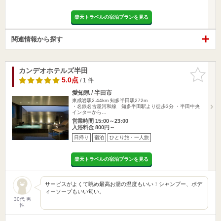
楽天トラベルの宿泊プランを見る
関連情報から探す
カンデオホテルズ半田
お気に入
りに追加
5.0点
/ 1 件
愛知県 / 半田市
東成岩駅2.44km
知多半田駅272m
・名鉄名古屋河和線 知多半田駅より徒歩3分 ・半田中央
インターから…
営業時間 15:00～23:00
入浴料金 800円～
日帰り
宿泊
ひとり旅・一人旅
楽天トラベルの宿泊プランを見る
サービスがよくて眺め最高お湯の温度もいい！シャンプー、ボデ
ィーソープもいい匂い。
30代 男
性