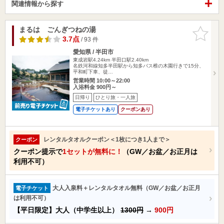
関連情報から探す
まるは ごんぎつねの湯
お気に入
りに追加
3.7点
/ 93 件
愛知県 / 半田市
東成岩駅4.24km
半田口駅2.40km
名鉄河和線知多半田駅から知多バス椎の木園行きで15分、
平和町下車、徒…
営業時間 10:00～22:00
入浴料金 900円～
日帰り
ひとり旅・一人旅
電子チケットあり
クーポンあり
レンタルタオルクーポン＜1枚につき1人まで＞
クーポン
クーポン提示で
1セットが無料に！
（GW／お盆／お正月は
利用不可）
大人入泉料＋レンタルタオル無料（GW／お盆／お正月
電子チケット
は利用不可）
【平日限定】大人（中学生以上）
1300円
→
900円