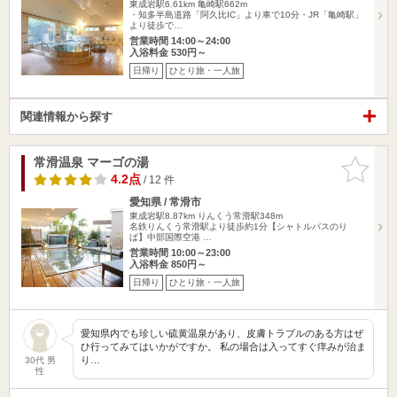
東成岩駅6.61km
亀崎駅662m
・知多半島道路「阿久比IC」より車で10分・JR「亀崎駅」
より徒歩で…
営業時間 14:00～24:00
入浴料金 530円～
日帰り
ひとり旅・一人旅
関連情報から探す
常滑温泉 マーゴの湯
お気に入
りに追加
4.2点
/ 12 件
愛知県 / 常滑市
東成岩駅8.87km
りんくう常滑駅348m
名鉄りんくう常滑駅より徒歩約1分【シャトルバスのり
ば】中部国際空港 …
営業時間 10:00～23:00
入浴料金 850円～
日帰り
ひとり旅・一人旅
愛知県内でも珍しい硫黄温泉があり、皮膚トラブルのある方はぜ
ひ行ってみてはいかがですか。 私の場合は入ってすぐ痒みが治ま
り…
30代 男
性