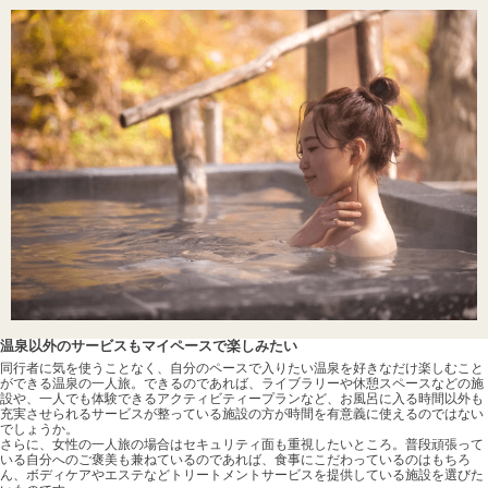
温泉以外のサービスもマイペースで楽しみたい
同行者に気を使うことなく、自分のペースで入りたい温泉を好きなだけ楽しむこと
ができる温泉の一人旅。できるのであれば、ライブラリーや休憩スペースなどの施
設や、一人でも体験できるアクティビティープランなど、お風呂に入る時間以外も
充実させられるサービスが整っている施設の方が時間を有意義に使えるのではない
でしょうか。
さらに、女性の一人旅の場合はセキュリティ面も重視したいところ。普段頑張って
いる自分へのご褒美も兼ねているのであれば、食事にこだわっているのはもちろ
ん、ボディケアやエステなどトリートメントサービスを提供している施設を選びた