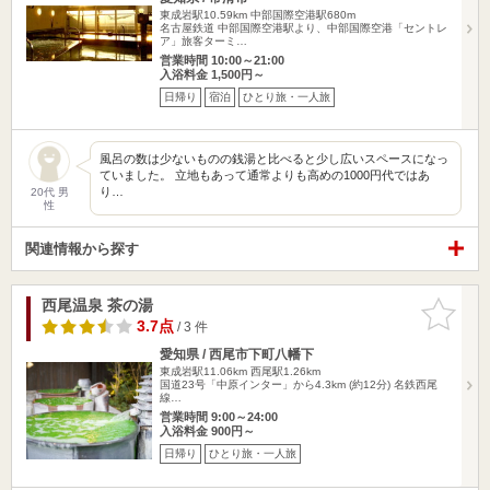
東成岩駅10.59km
中部国際空港駅680m
名古屋鉄道 中部国際空港駅より、中部国際空港「セントレ
ア」旅客ターミ…
営業時間 10:00～21:00
入浴料金 1,500円～
日帰り
宿泊
ひとり旅・一人旅
風呂の数は少ないものの銭湯と比べると少し広いスペースになっ
ていました。 立地もあって通常よりも高めの1000円代ではあ
り…
20代 男
性
関連情報から探す
西尾温泉 茶の湯
お気に入
りに追加
3.7点
/ 3 件
愛知県 / 西尾市下町八幡下
東成岩駅11.06km
西尾駅1.26km
国道23号「中原インター」から4.3km (約12分) 名鉄西尾
線…
営業時間 9:00～24:00
入浴料金 900円～
日帰り
ひとり旅・一人旅