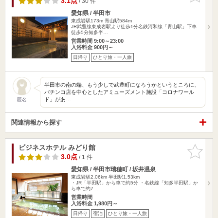
3.1点
/ 30 件
愛知県 / 半田市
東成岩駅173m
青山駅584m
JR武豊線東成岩駅より徒歩1分名鉄河和線「青山駅」下車
徒歩5分知多半…
営業時間 9:00～23:00
入浴料金 900円～
日帰り
ひとり旅・一人旅
半田市の南の端、もう少しで武豊町になろうかというところに、
パチンコ店を中心としたアミューズメント施設「コロナワール
ド」があ…
匿名
関連情報から探す
ビジネスホテル みどり館
お気に入
りに追加
3.0点
/ 1 件
愛知県 / 半田市瑞穂町 / 坂井温泉
東成岩駅2.06km
半田駅1.53km
・JR「半田駅」から車で約5分 ・名鉄線「知多半田駅」か
ら車で約7…
営業時間
入浴料金 1,980円～
日帰り
宿泊
ひとり旅・一人旅