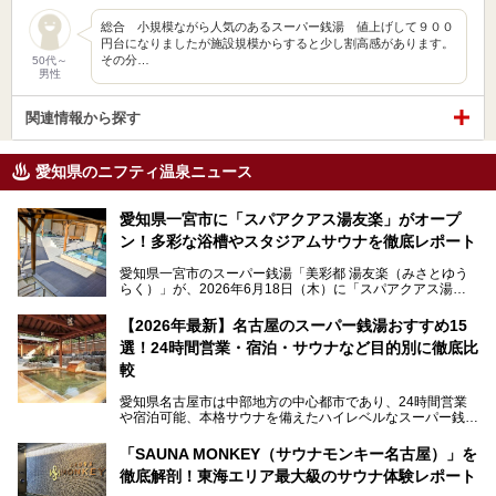
総合 小規模ながら人気のあるスーパー銭湯 値上げして９００
円台になりましたが施設規模からすると少し割高感があります。
その分…
50代～
男性
関連情報から探す
愛知県のニフティ温泉ニュース
愛知県一宮市に「スパアクアス湯友楽」がオープ
ン！多彩な浴槽やスタジアムサウナを徹底レポート
愛知県一宮市のスーパー銭湯「美彩都 湯友楽（みさとゆう
らく）」が、2026年6月18日（木）に「スパアクアス湯友
楽」としてリニューアルオープン！
【2026年最新】名古屋のスーパー銭湯おすすめ15
この地で30年にわたり愛され続けてきた施設だからこそ、
選！24時間営業・宿泊・サウナなど目的別に徹底比
地元住民をはじめオープンを待ちわびている人も多いのでは
ないでしょうか。
較
老朽化した設備の補修を機に、2年前からじっくり構想を練
ってきたというだけあって、館内の充実度は想像以上。
愛知県名古屋市は中部地方の中心都市であり、24時間営業
以前の4倍に拡張したという露天エリアや10の浴槽、40人収
や宿泊可能、本格サウナを備えたハイレベルなスーパー銭湯
容の巨大なスタジアムサウナに、岩盤浴やリラクゼーション
が密集する激戦区です。
までまるごと楽しめる施設に生まれ変わりました。
「SAUNA MONKEY（サウナモンキー名古屋）」を
そのため、「日々の仕事の疲れを心身ともにリセットした
今回は、全面リニューアルして新しくなった「スパアクアス
徹底解剖！東海エリア最大級のサウナ体験レポート
い」「休日に時間を忘れて1日中ダラダラ過ごしたい」「コ
湯友楽」に一足早くお邪魔して取材してきました！
スパ良く非日常の極上体験を味わいたい」人向けの施設が多