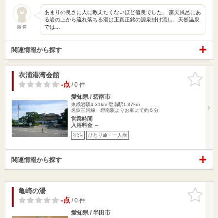
あまりの良さに人に教えたくないほど優良でした。 露天風呂にあ
る岩の上から流れ落ちる湯は正真正銘の源泉掛け流し、天然温泉
では…
匿名
関連情報から探す
衣浦港湾会館
お気に入
りに追加
-点
/ 0 件
愛知県 / 碧南市
東成岩駅4.31km
碧南駅1.37km
名鉄三河線 碧南駅よりお車にて約５分
営業時間
入浴料金 ～
宿泊
ひとり旅・一人旅
関連情報から探す
亀崎の湯
お気に入
りに追加
-点
/ 0 件
愛知県 / 半田市