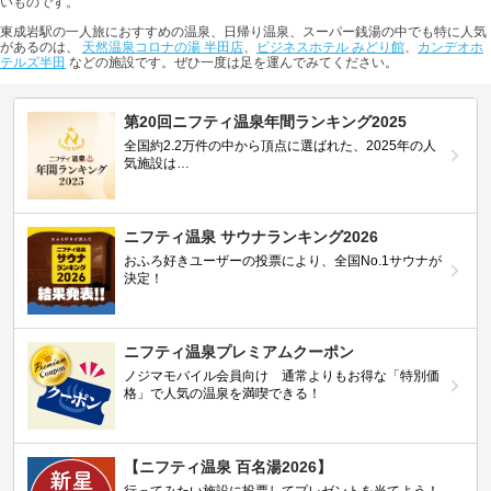
いものです。
東成岩駅の一人旅におすすめの温泉、日帰り温泉、スーパー銭湯の中でも特に人気
があるのは、
天然温泉コロナの湯 半田店
、
ビジネスホテル みどり館
、
カンデオホ
テルズ半田
などの施設です。ぜひ一度は足を運んでみてください。
第20回ニフティ温泉年間ランキング2025
全国約2.2万件の中から頂点に選ばれた、2025年の人
気施設は…
ニフティ温泉 サウナランキング2026
おふろ好きユーザーの投票により、全国No.1サウナが
決定！
ニフティ温泉プレミアムクーポン
ノジマモバイル会員向け 通常よりもお得な「特別価
格」で人気の温泉を満喫できる！
【ニフティ温泉 百名湯2026】