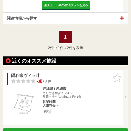
楽天トラベルの宿泊プランを見る
関連情報から探す
1
2
件中 1件～2件を表示
近くのオススメ施設
隠れ家ヴィラ叶
お気に入
りに追加
-点
/ 0 件
沖縄県 / 沖縄市
てだこ浦西駅11.25km
那覇空港からお車にて約45分
営業時間
入浴料金 ～
宿泊