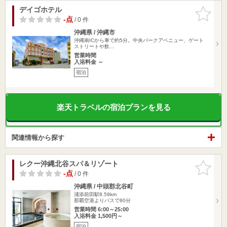
デイゴホテル
お気に入
りに追加
-点
/ 0 件
沖縄県 / 沖縄市
沖縄南ICから車で約5分。中央パークアベニュー、ゲート
ストリートや飲…
営業時間
入浴料金 ～
宿泊
楽天トラベルの宿泊プランを見る
関連情報から探す
レクー沖縄北谷スパ＆リゾート
お気に入
りに追加
-点
/ 0 件
沖縄県 / 中頭郡北谷町
浦添前田駅8.59km
那覇空港よりバスで80分
営業時間 6:00～25:00
入浴料金 1,500円～
宿泊