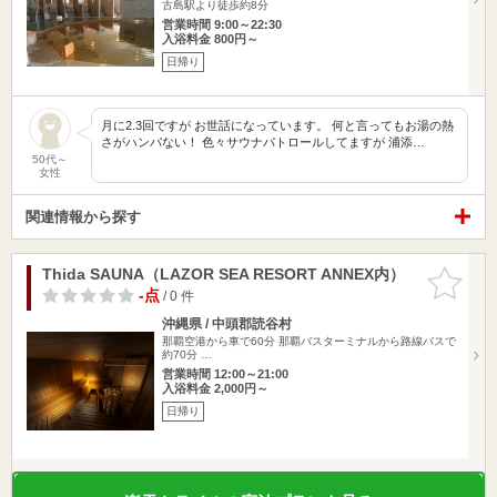
古島駅より徒歩約8分
営業時間 9:00～22:30
入浴料金 800円～
日帰り
月に2.3回ですが お世話になっています。 何と言ってもお湯の熱
さがハンパない！ 色々サウナパトロールしてますが 浦添…
50代～
女性
関連情報から探す
Thida SAUNA（LAZOR SEA RESORT ANNEX内）
お気に入
りに追加
-点
/ 0 件
沖縄県 / 中頭郡読谷村
那覇空港から車で60分 那覇バスターミナルから路線バスで
約70分 …
営業時間 12:00～21:00
入浴料金 2,000円～
日帰り