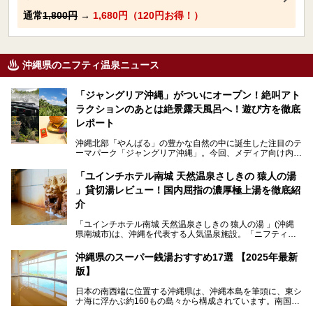
通常
1,800円
→
1,680円（120円お得！）
沖縄県のニフティ温泉ニュース
「ジャングリア沖縄」がついにオープン！絶叫アト
ラクションのあとは絶景露天風呂へ！遊び方を徹底
レポート
沖縄北部「やんばる」の豊かな自然の中に誕生した注目のテ
ーマパーク「ジャングリア沖縄」。今回、メディア向け内覧
会に参加する機会をいただきました！この記事では、ジャン
グリアの全貌をお届けすべく、見どころや料金、アクセス方
「ユインチホテル南城 天然温泉さしきの 猿人の湯
法まで徹底解説していきます。
」貸切湯レビュー！国内屈指の濃厚極上湯を徹底紹
介
「ユインチホテル南城 天然温泉さしきの 猿人の湯 」(沖縄
県南城市)は、沖縄を代表する人気温泉施設。「ニフティ温
泉 年間ランキング 2024」の九州・沖縄エリア総合にて第1
位を獲得し、平日・土日にかかわらず多くの常連客や温泉フ
沖縄県のスーパー銭湯おすすめ17選 【2025年最新
ァンが訪れます。
版】
とりわけ貸切湯はお湯の良さに定評があり、コアな温泉ファ
日本の南西端に位置する沖縄県は、沖縄本島を筆頭に、東シ
ンに注目される存在。今回は貸切湯にスポットを当て、その
ナ海に浮かぶ約160もの島々から構成されています。南国な
魅力を徹底解説します。
らではの温暖な気候、カラフルな魚が泳ぐ美しい海、手付か