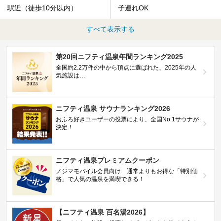
駅近（徒歩10分以内）
子連れOK
すべて表示する
第20回ニフティ温泉年間ランキング2025
全国約2.2万件の中から頂点に選ばれた、2025年の人
気施設は…
ニフティ温泉 サウナランキング2026
おふろ好きユーザーの投票により、全国No.1サウナが
決定！
ニフティ温泉プレミアムクーポン
ノジマモバイル会員向け 通常よりもお得な「特別価
格」で人気の温泉を満喫できる！
【ニフティ温泉 百名湯2026】