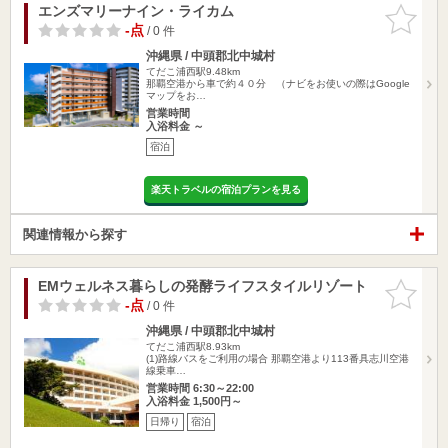
エンズマリーナイン・ライカム
お気に入
りに追加
-点
/ 0 件
沖縄県 / 中頭郡北中城村
てだこ浦西駅9.48km
那覇空港から車で約４０分 （ナビをお使いの際はGoogle
マップをお…
営業時間
入浴料金 ～
宿泊
楽天トラベルの宿泊プランを見る
関連情報から探す
EMウェルネス暮らしの発酵ライフスタイルリゾート
お気に入
りに追加
-点
/ 0 件
沖縄県 / 中頭郡北中城村
てだこ浦西駅8.93km
(1)路線バスをご利用の場合 那覇空港より113番具志川空港
線乗車…
営業時間 6:30～22:00
入浴料金 1,500円～
日帰り
宿泊