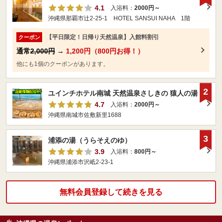
4.1
入浴料：
2000円～
沖縄県那覇市辻2-25-1 HOTEL SANSUI NAHA 1階
【平日限定！日帰り天然温泉】入館料割引
クーポン
通常
2,000円
→
1,200円（800円お得！）
他にも1個のクーポンがあります。
2
ユインチホテル南城 天然温泉さしきの 猿人の湯
4.7
入浴料：
2000円～
沖縄県南城市佐敷新里1688
3
浦添の湯（うらそえのゆ）
3.9
入浴料：
800円～
沖縄県浦添市沢岻2-23-1
無料会員登録して続きを見る