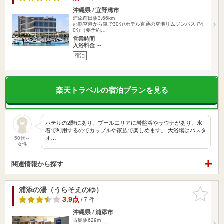
沖縄県 / 宜野湾市
浦添前田駅3.66km
那覇空港から車で30分/ホテル直通の空港リムジンバスで4
0分（要予約…
営業時間
入浴料金 ～
宿泊
楽天トラベルの宿泊プランを見る
ホテルの2階にあり、プールエリアに岩盤浴やサウナがあり、水
着で利用するのでカップルや家族で楽しめます。 大浴場はバスタ
オ…
50代～
女性
関連情報から探す
浦添の湯（うらそえのゆ）
お気に入
りに追加
3.9点
/ 7 件
沖縄県 / 浦添市
古島駅629m