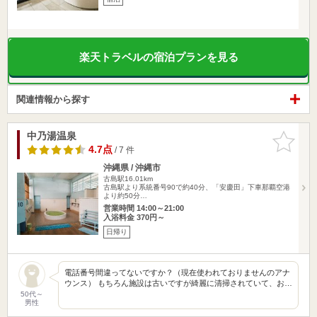
楽天トラベルの宿泊プランを見る
関連情報から探す
中乃湯温泉
お気に入
りに追加
4.7点
/ 7 件
沖縄県 / 沖縄市
古島駅16.01km
古島駅より系統番号90で約40分、「安慶田」下車那覇空港
より約50分…
営業時間 14:00～21:00
入浴料金 370円～
日帰り
電話番号間違ってないですか？（現在使われておりませんのアナ
ウンス） もちろん施設は古いですが綺麗に清掃されていて、お…
50代～
男性