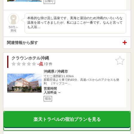
日帰り
本格的な掛け流し温泉です、美海と湯治のため沖縄のいろいろな
温泉を巡ってきましたが、私にはここが一番です。なんと言って
も入浴…
50代～
男性
関連情報から探す
クラウンホテル沖縄
お気に入
りに追加
-点
/ 0 件
沖縄県 / 沖縄市
てだこ浦西駅11.83km
那覇空港より車で約40分、高速バスからのアクセスも便
利 ［マップコー…
営業時間
入浴料金 ～
宿泊
楽天トラベルの宿泊プランを見る