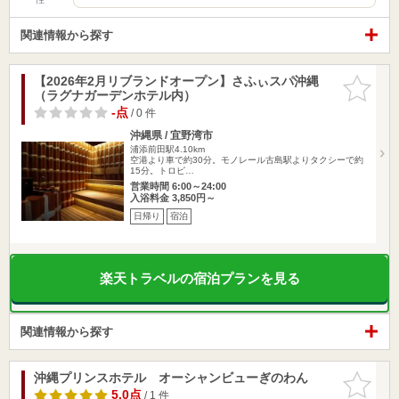
関連情報から探す
【2026年2月リブランドオープン】さふぃスパ沖縄
お気に入
（ラグナガーデンホテル内）
りに追加
-点
/ 0 件
沖縄県 / 宜野湾市
浦添前田駅4.10km
空港より車で約30分。モノレール古島駅よりタクシーで約
15分。トロピ…
営業時間 6:00～24:00
入浴料金 3,850円～
日帰り
宿泊
楽天トラベルの宿泊プランを見る
関連情報から探す
沖縄プリンスホテル オーシャンビューぎのわん
お気に入
りに追加
5.0点
/ 1 件