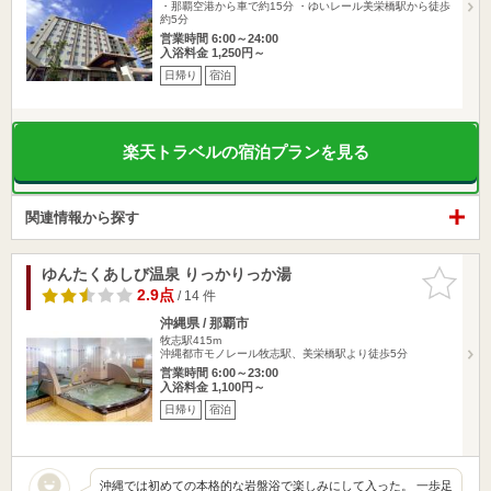
・那覇空港から車で約15分 ・ゆいレール美栄橋駅から徒歩
約5分
営業時間 6:00～24:00
入浴料金 1,250円～
日帰り
宿泊
楽天トラベルの宿泊プランを見る
関連情報から探す
ゆんたくあしび温泉 りっかりっか湯
お気に入
りに追加
2.9点
/ 14 件
沖縄県 / 那覇市
牧志駅415m
沖縄都市モノレール牧志駅、美栄橋駅より徒歩5分
営業時間 6:00～23:00
入浴料金 1,100円～
日帰り
宿泊
沖縄では初めての本格的な岩盤浴で楽しみにして入った。 一歩足