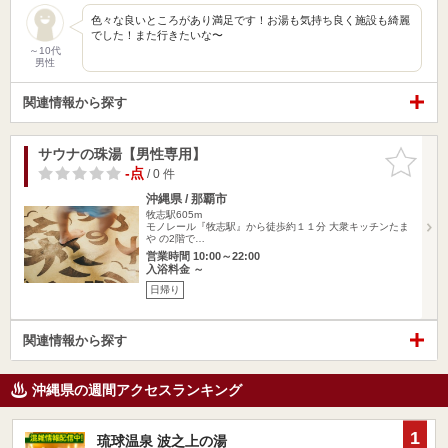
色々な良いところがあり満足です！お湯も気持ち良く施設も綺麗
でした！また行きたいな〜
～10代
男性
関連情報から探す
サウナの珠湯【男性専用】
お気に入
りに追加
-点
/ 0 件
沖縄県 / 那覇市
牧志駅605m
モノレール『牧志駅』から徒歩約１１分 大衆キッチンたま
や の2階で…
営業時間 10:00～22:00
入浴料金 ～
日帰り
関連情報から探す
沖縄県の週間アクセスランキング
1
琉球温泉 波之上の湯