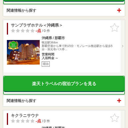
関連情報から探す
サンプラザホテル＜沖縄県＞
お気に入
りに追加
-点
/ 0 件
沖縄県 / 那覇市
牧志駅364m
那覇空港から車で約15分・モノレール牧志駅から徒歩5
分・崇元寺バス停…
営業時間
入浴料金 ～
宿泊
楽天トラベルの宿泊プランを見る
関連情報から探す
キクラニサウナ
お気に入
りに追加
-点
/ 0 件