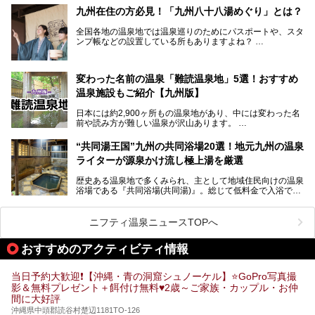
ずの豊かな自然、独自の歴史や文化など、多くの人を惹きつ
九州在住の方必見！「九州八十八湯めぐり」とは？
けてやまない魅力あふれる観光県です。
全国各地の温泉地では温泉巡りのためにパスポートや、スタ
そんな沖縄県のスーパー銭湯には、ホテル併設などリゾート
ンプ帳などの設置している所もありますよね？
と同時に楽しめる施設が多くあります。日帰りでも旅行気分
その中でも九州には、九州各県の有名な温泉地を巡るための
を味わえる、沖縄のスーパー銭湯をご紹介します。
「九州八十八湯めぐり」があるんです。
九州を回って歩くのはなかなか大変ですが、九州で温泉好き
変わった名前の温泉「難読温泉地」5選！おすすめ
な方ならぜひ参加してみたいスタンプラリーでしょう。
温泉施設もご紹介【九州版】
日本には約2,900ヶ所もの温泉地があり、中には変わった名
前や読み方が難しい温泉が沢山あります。
そこで日本各地にある「難読温泉地」を、地域ごとにクイズ
“共同湯王国”九州の共同浴場20選！地元九州の温泉
形式でご紹介。第５回目(最終回)である今回は、九州地方の
ライターが源泉かけ流し極上湯を厳選
難読温泉地をピックアップしました。
また、各温泉地のおすすめ温泉施設も併せてご紹介します。
歴史ある温泉地で多くみられ、主として地域住民向けの温泉
浴場である『共同浴場(共同湯)』。総じて低料金で入浴で
いくつ読めるか、ぜひチャレンジしてみて下さいね！
き、観光的側面よりも生活のためのお風呂の要素が強い点が
特徴です。
共同浴場は全国各地の温泉地にありますが、特に九州地方は
ニフティ温泉ニュースTOPへ
共同湯文化が古くから発展し、質・量ともに大変充実。九州
は“共同湯王国”といっても決して過言では無いでしょう。
おすすめのアクティビティ情報
今回は地元在住の九州の温泉ライターである筆者が過去入浴
した中から、源泉かけ流しと泉質の良さにこだわって九州の
共同浴場を20施設厳選。入浴マナーを守りながら、ぜひ湯
当日予約大歓迎❗【沖縄・青の洞窟シュノーケル】⭐GoPro写真撮
めぐりの参考にされてみて下さい！
影＆無料プレゼント＋餌付け無料♥️2歳～ご家族・カップル・お仲
間に大好評
沖縄県中頭郡読谷村楚辺1181TO-126