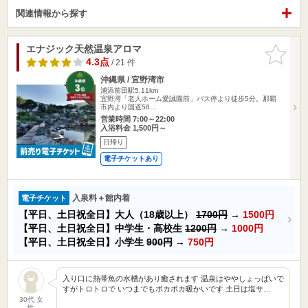
関連情報から探す
エナジック天然温泉アロマ
お気に入
りに追加
4.3点
/ 21 件
沖縄県 / 宜野湾市
浦添前田駅5.11km
宜野湾「老人ホーム愛誠園前」バス停より徒歩5分。那覇
市内より国道58…
営業時間 7:00～22:00
入浴料金 1,500円～
日帰り
電子チケットあり
入泉料＋館内着
電子チケット
【平日、土日祝全日】大人（18歳以上）
1700円
→
1500円
【平日、土日祝全日】中学生・高校生
1200円
→
1000円
【平日、土日祝全日】小学生
900円
→
750円
入り口に熱帯魚の水槽があり癒されます 温泉はややしょっぱいで
すがトロトロで いつまでもポカポカ暖かいです 土日は塩サ…
30代 女
性