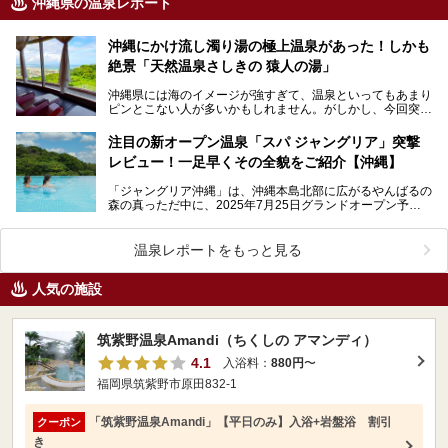
沖縄県の温泉レポート
沖縄にかけ流し濁り湯の極上温泉があった！しかも
絶景「天然温泉さしきの 猿人の湯」
沖縄県には海のイメージが強すぎて、温泉といってもあまり
ピンとこない人が多いかもしれません。がしかし、今回突撃
した「天然温泉さしきの 猿人の湯」は、そんな沖縄でな…
注目の新オープン温泉「スパ ジャングリア」突撃
レビュー！一足早くその全貌をご紹介【沖縄】
「ジャングリア沖縄」は、沖縄本島北部に広がるやんばるの
森の真っただ中に、2025年7月25日グランドオープン予定
の大自然没入型巨大テーマパーク。沖縄ならではの自…
温泉レポートをもっと見る
人気の施設
筑紫野温泉Amandi（ちくしの アマンディ）
4.1
入浴料：
880円
〜
福岡県筑紫野市原田832-1
「筑紫野温泉Amandi」【平日のみ】入浴+岩盤浴 割引
クーポン
き