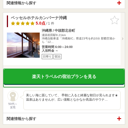
関連情報から探す
ベッセルホテルカンパーナ沖縄
お気に入
りに追加
5.0点
/ 1 件
沖縄県 / 中頭郡北谷町
浦添前田駅8.21km
沖縄自動車道「沖縄南IC」県道23号を約10分 那覇空港か
ら「12…
営業時間 6:00～24:00
入浴料金 ～
日帰り
宿泊
楽天トラベルの宿泊プランを見る
美しい海に面していて、 早朝に入ると綺麗な朝日が見られます☀️
温泉はありませんが、広い湯船となかなか高温のサウナ…
50代～
女性
関連情報から探す