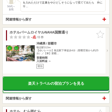
を入れただけで足裏をやけどしそうになって慌てて出たら 外に
サ…
50代～
女性
関連情報から探す
ホテルパームロイヤルNAHA国際通り
お気に入
りに追加
-点
/ 0 件
沖縄県 / 那覇市
牧志駅313m
【ゆいレール】牧志駅下車徒歩4分（那覇空港から約25
分）／【車】那覇…
営業時間
入浴料金 ～
宿泊
楽天トラベルの宿泊プランを見る
関連情報から探す
ホテル むら咲むら
お気に入