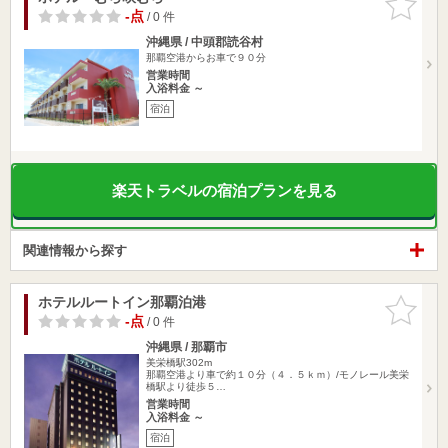
りに追加
-点
/ 0 件
沖縄県 / 中頭郡読谷村
那覇空港からお車で９０分
営業時間
入浴料金 ～
宿泊
楽天トラベルの宿泊プランを見る
関連情報から探す
ホテルルートイン那覇泊港
お気に入
りに追加
-点
/ 0 件
沖縄県 / 那覇市
美栄橋駅302m
那覇空港より車で約１０分（４．５ｋｍ）/モノレール美栄
橋駅より徒歩５…
営業時間
入浴料金 ～
宿泊