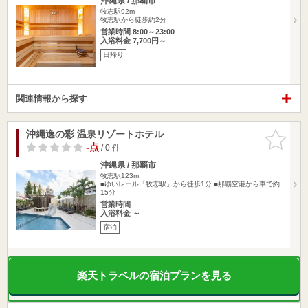
沖縄県 / 那覇市
牧志駅92m
牧志駅から徒歩約2分
営業時間 8:00～23:00
入浴料金 7,700円～
日帰り
関連情報から探す
沖縄逸の彩 温泉リゾートホテル
お気に入
りに追加
-点
/ 0 件
沖縄県 / 那覇市
牧志駅123m
■ゆいレール「牧志駅」から徒歩1分 ■那覇空港から車で約
15分
営業時間
入浴料金 ～
宿泊
楽天トラベルの宿泊プランを見る