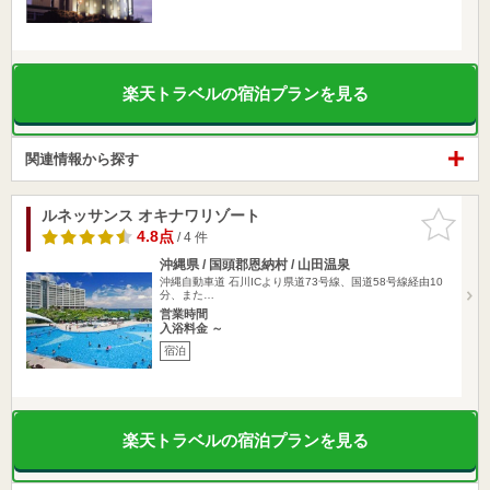
楽天トラベルの宿泊プランを見る
関連情報から探す
ルネッサンス オキナワリゾート
お気に入
りに追加
4.8点
/ 4 件
沖縄県 / 国頭郡恩納村 / 山田温泉
沖縄自動車道 石川ICより県道73号線、国道58号線経由10
分、また…
営業時間
入浴料金 ～
宿泊
楽天トラベルの宿泊プランを見る