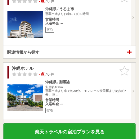
-点
/ 0 件
沖縄県 / うるま市
那覇空港よりお車にて約１時間
営業時間
入浴料金 ～
宿泊
関連情報から探す
沖縄ホテル
お気に入
りに追加
-点
/ 0 件
沖縄県 / 那覇市
安里駅488m
那覇空港より車で約20分。 モノレール安里駅より徒歩約7
分。 国…
営業時間
入浴料金 ～
宿泊
楽天トラベルの宿泊プランを見る