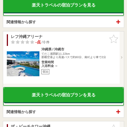
楽天トラベルの宿泊プランを見る
関連情報から探す
レフ沖縄アリーナ
お気に入
りに追加
-点
/ 0 件
沖縄県 / 沖縄市
てだこ浦西駅11.22km
那覇空港より高速バスで約60分、南ICより車で2分
営業時間
入浴料金 ～
宿泊
楽天トラベルの宿泊プランを見る
関連情報から探す
ザ・ビーチタワー沖縄
お気に入