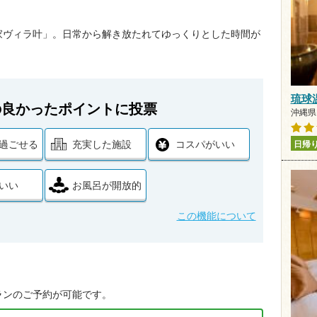
家ヴィラ叶」。日常から解き放たれてゆっくりとした時間が
琉球
の良かったポイントに投票
沖縄県 
過ごせる
充実した施設
コスパがいい
日帰
いい
お風呂が開放的
この機能について
ランのご予約が可能です。