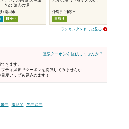
ンチホテル南城 天然温
浦添の湯（うらそえのゆ）
しきの 猿人の湯
 / 南城市
沖縄県 / 浦添市
泊
日帰り
日帰り
ランキングをもっと見る
温泉クーポンを提供しませんか？
載できます。
ニフティ温泉でクーポンを提供してみませんか！
注目度アップも見込めます！
久米島
慶良間
先島諸島