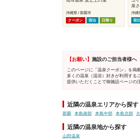
琉球温泉 波之上の湯
ユイ
泉さ
沖縄県 / 那覇市
沖縄県
クーポン
宿泊
日帰り
宿
【お願い】
施設のご担当者様へ
このページに「温泉クーポン」を掲
多くの温泉（温浴）好きが利用する
提供いただくことで御施設ページの
近隣の温泉エリアから探す
那覇
本島南部
本島中部
本島北部
近隣の温泉地から探す
山田温泉