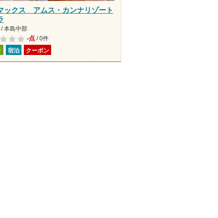
マックス アムス・カンナリゾート
ラ
/ 本島中部
-点
/ 0件
り
宿泊
クーポン