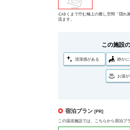
心ゆくまで佇む極上の癒し空間「隠れ
流ます。
この施設
清潔感がある
静かに
お湯が
宿泊プラン
[PR]
この温浴施設では、こちらから宿泊プ