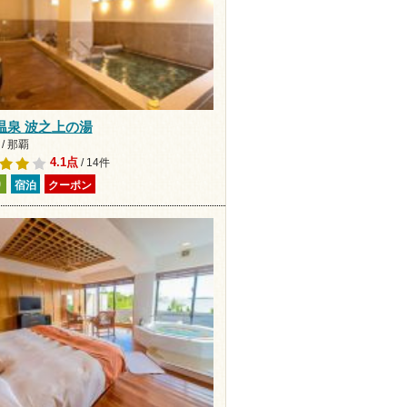
温泉 波之上の湯
/ 那覇
4.1点
/ 14件
り
宿泊
クーポン