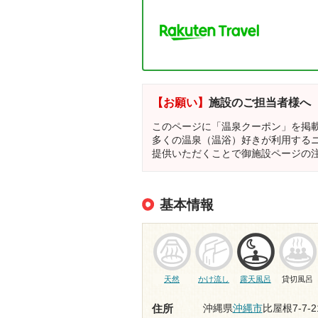
【お願い】
施設のご担当者様へ
このページに「温泉クーポン」を掲
多くの温泉（温浴）好きが利用する
提供いただくことで御施設ページの
基本情報
天然
かけ流し
露天風呂
貸切風呂
沖縄県
沖縄市
比屋根7-7-2
住所