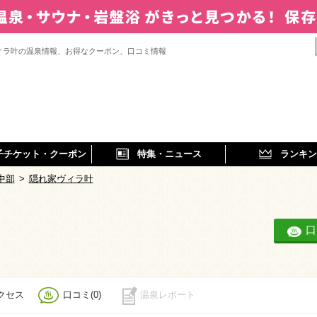
ィラ叶の温泉情報、お得なクーポン、口コミ情報
子チケット・クーポン
特集・ニュース
ランキン
中部
>
隠れ家ヴィラ叶
口
クセス
口コミ(0)
温泉レポート