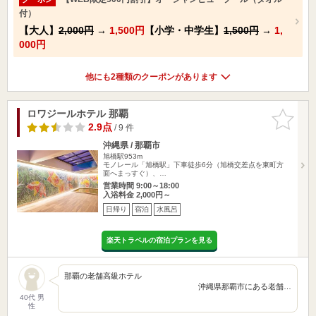
付）
【大人】
2,000円
→
1,500円
【小学・中学生】
1,500円
→
1,
000円
他にも2種類のクーポンがあります
ロワジールホテル 那覇
お気に入
りに追加
2.9点
/ 9 件
沖縄県 / 那覇市
旭橋駅953m
モノレール「旭橋駅」下車徒歩6分（旭橋交差点を東町方
面へまっすぐ）、…
営業時間 9:00～18:00
入浴料金 2,000円～
日帰り
宿泊
水風呂
楽天トラベルの宿泊プランを見る
那覇の老舗高級ホテル
沖縄県那覇市にある老舗…
40代 男
性