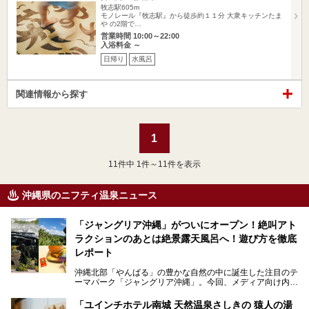
牧志駅605m
モノレール『牧志駅』から徒歩約１１分 大衆キッチンたま
や の2階で…
営業時間 10:00～22:00
入浴料金 ～
日帰り
水風呂
関連情報から探す
1
11
件中 1件～11件を表示
沖縄県のニフティ温泉ニュース
「ジャングリア沖縄」がついにオープン！絶叫アト
ラクションのあとは絶景露天風呂へ！遊び方を徹底
レポート
沖縄北部「やんばる」の豊かな自然の中に誕生した注目のテ
ーマパーク「ジャングリア沖縄」。今回、メディア向け内覧
会に参加する機会をいただきました！この記事では、ジャン
グリアの全貌をお届けすべく、見どころや料金、アクセス方
「ユインチホテル南城 天然温泉さしきの 猿人の湯