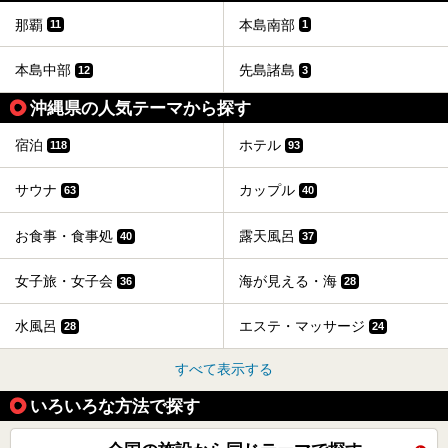
那覇
本島南部
11
1
本島中部
先島諸島
12
3
沖縄県の人気テーマから探す
宿泊
ホテル
118
93
サウナ
カップル
63
40
お食事・食事処
露天風呂
40
37
女子旅・女子会
海が見える・海
36
28
水風呂
エステ・マッサージ
28
24
すべて表示する
いろいろな方法で探す