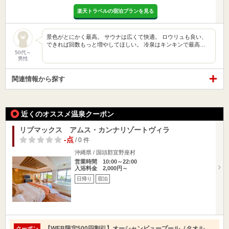
楽天トラベルの宿泊プランを見る
景色がとにかく最高。 サウナは広くて快適。 ロウリュも良い、
できれば回数もっと増やしてほしい。 冷泉はキンキンで最高…
50代～
男性
関連情報から探す
近くのオススメ温泉クーポン
リブマックス アムス・カンナリゾートヴィラ
-点
/ 0 件
沖縄県 / 国頭郡宜野座村
営業時間 10:00～22:00
入浴料金 2,000円～
日帰り
宿泊
【WEB限定500円割引】オーシャンビュープール（タオル
クーポン