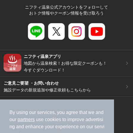
ニフティ温泉公式アカウントをフォローして
おトク情報やクーポン情報を受け取ろう
ニフティ温泉アプリ
地図から温泉検索！お得な限定クーポンも！
今すぐダウンロード！
ご意見ご要望 ・お問い合わせ
施設データの新規追加や修正依頼もこちらから
スマートフォン
/
PC
加盟店募集（資料請求）
広告出稿のご案内
By using our services, you agree that we and
our
partners
use cookies to improve advertisi
利用規約
ライフスタイルMEMBERS+規約
ng and enhance your experience on our servi
特定商取引法に基づく表記
ヘルプ
採用情報