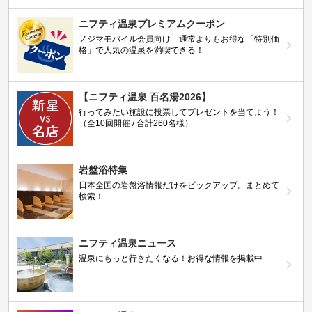
ニフティ温泉プレミアムクーポン
ノジマモバイル会員向け 通常よりもお得な「特別価
格」で人気の温泉を満喫できる！
【ニフティ温泉 百名湯2026】
行ってみたい施設に投票してプレゼントを当てよう！
（全10回開催 / 合計260名様）
岩盤浴特集
日本全国の岩盤浴情報だけをピックアップ。まとめて
検索！
ニフティ温泉ニュース
温泉にもっと行きたくなる！お得な情報を掲載中