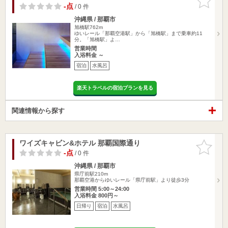
りに追加
-点
/ 0 件
沖縄県 / 那覇市
旭橋駅762m
ゆいレール「那覇空港駅」から「旭橋駅」まで乗車約11
分。「旭橋駅」よ…
営業時間
入浴料金 ～
宿泊
水風呂
楽天トラベルの宿泊プランを見る
関連情報から探す
ワイズキャビン&ホテル 那覇国際通り
お気に入
りに追加
-点
/ 0 件
沖縄県 / 那覇市
県庁前駅210m
那覇空港からゆいレール「県庁前駅」より徒歩3分
営業時間 5:00～24:00
入浴料金 800円～
日帰り
宿泊
水風呂