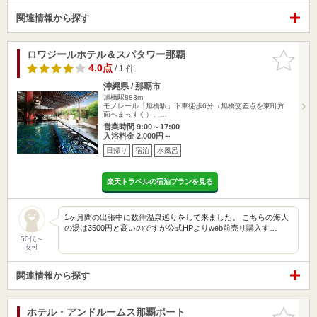
関連情報から探す
ロワジールホテル＆スパタワー那覇
お気に入
りに追加
4.0点
/ 1 件
沖縄県 / 那覇市
旭橋駅883m
モノレール「旭橋駅」下車徒歩6分（旭橋交差点を東町方
面へまっすぐ）、…
営業時間 9:00～17:00
入浴料金 2,000円～
日帰り
宿泊
水風呂
楽天トラベルの宿泊プランを見る
1ヶ月間の出張中に数件温泉巡りをして来ました。 こちらの海人
の湯は3500円と高いのですが公式HPよりweb前売り購入す…
50代～
女性
関連情報から探す
ホテル・アンドルームス那覇ポート
お気に入