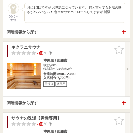
月に2.3回ですが お世話になっています。 何と言ってもお湯の熱
さがハンパない！ 色々サウナパトロールしてますが 浦添…
50代～
女性
関連情報から探す
キクラニサウナ
お気に入
りに追加
-点
/ 0 件
沖縄県 / 那覇市
牧志駅92m
牧志駅から徒歩約2分
営業時間 8:00～23:00
入浴料金 7,700円～
日帰り
水風呂
関連情報から探す
サウナの珠湯【男性専用】
お気に入
りに追加
-点
/ 0 件
沖縄県 / 那覇市