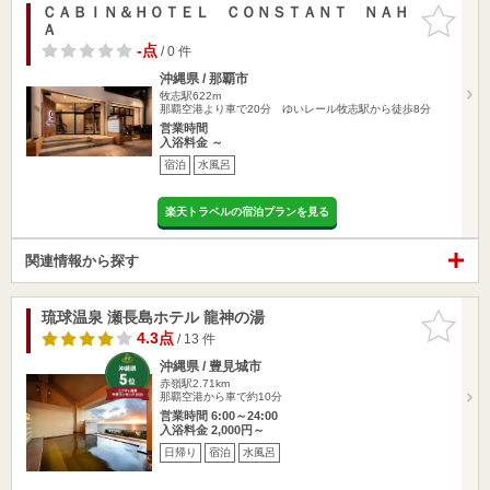
ＣＡＢＩＮ＆ＨＯＴＥＬ ＣＯＮＳＴＡＮＴ ＮＡＨ
お気に入
Ａ
りに追加
-点
/ 0 件
沖縄県 / 那覇市
牧志駅622m
那覇空港より車で20分 ゆいレール牧志駅から徒歩8分
営業時間
入浴料金 ～
宿泊
水風呂
楽天トラベルの宿泊プランを見る
関連情報から探す
琉球温泉 瀬長島ホテル 龍神の湯
お気に入
りに追加
4.3点
/ 13 件
沖縄県 / 豊見城市
赤嶺駅2.71km
那覇空港から車で約10分
営業時間 6:00～24:00
入浴料金 2,000円～
日帰り
宿泊
水風呂