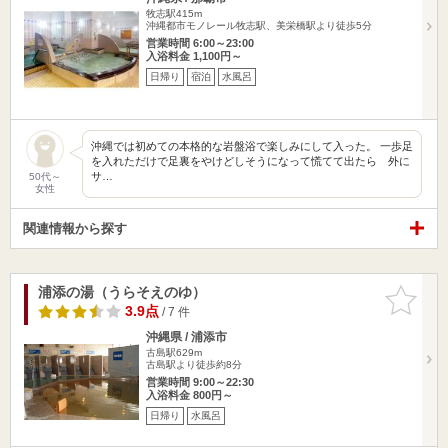
牧志駅415m
沖縄都市モノレール牧志駅、美栄橋駅より徒歩5分
営業時間 6:00～23:00
入浴料金 1,100円～
日帰り
宿泊
水風呂
沖縄では初めての本格的な岩盤浴で楽しみにして入った。 一歩足
を入れただけで足裏をやけどしそうになって慌てて出たら 外に
サ…
50代～
女性
関連情報から探す
浦添の湯（うらそえのゆ）
お気に入
りに追加
3.9点
/ 7 件
沖縄県 / 浦添市
古島駅629m
古島駅より徒歩約8分
営業時間 9:00～22:30
入浴料金 800円～
日帰り
水風呂