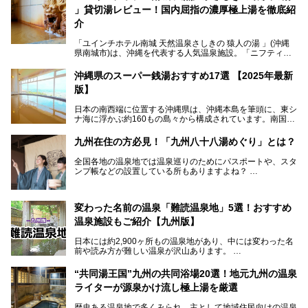
法まで徹底解説していきます。
」貸切湯レビュー！国内屈指の濃厚極上湯を徹底紹
介
「ユインチホテル南城 天然温泉さしきの 猿人の湯 」(沖縄
県南城市)は、沖縄を代表する人気温泉施設。「ニフティ温
泉 年間ランキング 2024」の九州・沖縄エリア総合にて第1
位を獲得し、平日・土日にかかわらず多くの常連客や温泉フ
沖縄県のスーパー銭湯おすすめ17選 【2025年最新
ァンが訪れます。
版】
とりわけ貸切湯はお湯の良さに定評があり、コアな温泉ファ
日本の南西端に位置する沖縄県は、沖縄本島を筆頭に、東シ
ンに注目される存在。今回は貸切湯にスポットを当て、その
ナ海に浮かぶ約160もの島々から構成されています。南国な
魅力を徹底解説します。
らではの温暖な気候、カラフルな魚が泳ぐ美しい海、手付か
ずの豊かな自然、独自の歴史や文化など、多くの人を惹きつ
九州在住の方必見！「九州八十八湯めぐり」とは？
けてやまない魅力あふれる観光県です。
全国各地の温泉地では温泉巡りのためにパスポートや、スタ
そんな沖縄県のスーパー銭湯には、ホテル併設などリゾート
ンプ帳などの設置している所もありますよね？
と同時に楽しめる施設が多くあります。日帰りでも旅行気分
その中でも九州には、九州各県の有名な温泉地を巡るための
を味わえる、沖縄のスーパー銭湯をご紹介します。
「九州八十八湯めぐり」があるんです。
九州を回って歩くのはなかなか大変ですが、九州で温泉好き
変わった名前の温泉「難読温泉地」5選！おすすめ
な方ならぜひ参加してみたいスタンプラリーでしょう。
温泉施設もご紹介【九州版】
日本には約2,900ヶ所もの温泉地があり、中には変わった名
前や読み方が難しい温泉が沢山あります。
そこで日本各地にある「難読温泉地」を、地域ごとにクイズ
“共同湯王国”九州の共同浴場20選！地元九州の温泉
形式でご紹介。第５回目(最終回)である今回は、九州地方の
ライターが源泉かけ流し極上湯を厳選
難読温泉地をピックアップしました。
また、各温泉地のおすすめ温泉施設も併せてご紹介します。
歴史ある温泉地で多くみられ、主として地域住民向けの温泉