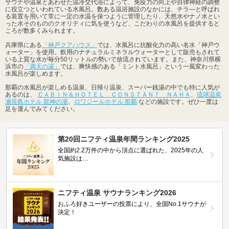
サウナや温泉とあわせた温冷交代浴によって、免疫力の向上や自律神経の調整
に役立つといわれている水風呂。数ある温浴施設のなかには、チラ―と呼ばれ
る装置を用いて常に一定の水温を保つように管理したり、天然水やナノ水とい
った水そのもののクオリティに気を使うなど、こだわりの水風呂を提供すると
ころが数多くみられます。
兵庫県にある
「神戸クアハウス」
では、水風呂に抗酸化力の高い名水「神戸ウ
ォーター」を使用。飲用のナチュラルミネラルウォーターとして販売もされて
いる上質な水が毎分50リットルの勢いで放流されています。また、神奈川県横
浜市の
「満天の湯」
では、爽快感のある「ミント水風呂」という一風変わった
水風呂が楽しめます。
那覇の水風呂が楽しめる温泉、日帰り温泉、スーパー銭湯の中でも特に人気が
あるのは、
ＣＡＢＩＮ＆ＨＯＴＥＬ ＣＯＮＳＴＡＮＴ ＮＡＨＡ
、
琉球温泉
瀬長島ホテル 龍神の湯
、
ロワジールホテル 那覇
などの施設です。ぜひ一度は
足を運んでみてください。
第20回ニフティ温泉年間ランキング2025
全国約2.2万件の中から頂点に選ばれた、2025年の人
気施設は…
ニフティ温泉 サウナランキング2026
おふろ好きユーザーの投票により、全国No.1サウナが
決定！