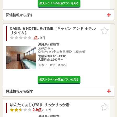
楽天トラベルの宿泊プランを見る
関連情報から探す
CABIN & HOTEL ReTIME（キャビン アンド ホテル
お気に入
リタイム）
りに追加
-点
/ 0 件
沖縄県 / 那覇市
旭橋駅248m
空港から車で約10分 旭橋駅から徒歩5分
営業時間 6:00～24:00
入浴料金 1,200円～
日帰り
宿泊
水風呂
楽天トラベルの宿泊プランを見る
関連情報から探す
ゆんたくあしび温泉 りっかりっか湯
お気に入
りに追加
2.9点
/ 14 件
沖縄県 / 那覇市