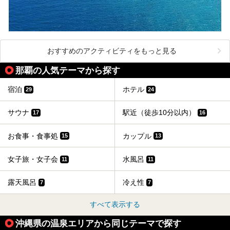
おすすめのアクティビティをもっと見る
那覇の人気テーマから探す
宿泊
ホテル
29
24
サウナ
駅近（徒歩10分以内）
17
16
お食事・食事処
カップル
15
13
女子旅・女子会
水風呂
11
11
露天風呂
冷え性
7
7
すべて表示する
沖縄県の温泉エリアから同じテーマで探す