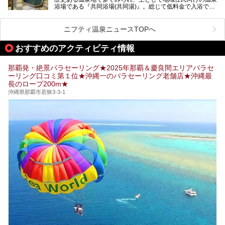
浴場である『共同浴場(共同湯)』。総じて低料金で入浴で
いくつ読めるか、ぜひチャレンジしてみて下さいね！
き、観光的側面よりも生活のためのお風呂の要素が強い点が
特徴です。
共同浴場は全国各地の温泉地にありますが、特に九州地方は
ニフティ温泉ニュースTOPへ
共同湯文化が古くから発展し、質・量ともに大変充実。九州
は“共同湯王国”といっても決して過言では無いでしょう。
おすすめのアクティビティ情報
今回は地元在住の九州の温泉ライターである筆者が過去入浴
した中から、源泉かけ流しと泉質の良さにこだわって九州の
共同浴場を20施設厳選。入浴マナーを守りながら、ぜひ湯
那覇発・絶景パラセーリング★2025年那覇＆慶良間エリアパラセ
めぐりの参考にされてみて下さい！
ーリング口コミ第１位★沖縄一のパラセーリング老舗店★沖縄最
長のロープ200m★
沖縄県那覇市若狭3-3-1