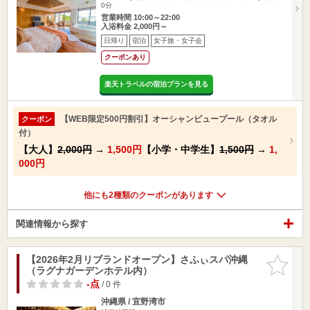
0分
営業時間 10:00～22:00
入浴料金 2,000円～
日帰り
宿泊
女子旅・女子会
クーポンあり
楽天トラベルの宿泊プランを見る
【WEB限定500円割引】オーシャンビュープール（タオル
クーポン
付）
【大人】
2,000円
→
1,500円
【小学・中学生】
1,500円
→
1,
000円
他にも2種類のクーポンがあります
関連情報から探す
【2026年2月リブランドオープン】さふぃスパ沖縄
お気に入
（ラグナガーデンホテル内）
りに追加
-点
/ 0 件
沖縄県 / 宜野湾市