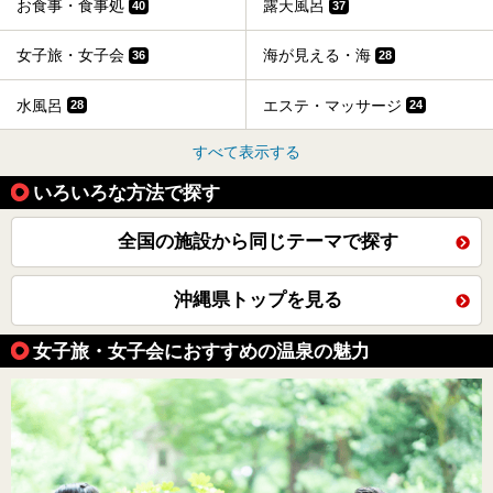
お食事・食事処
露天風呂
40
37
女子旅・女子会
海が見える・海
36
28
水風呂
エステ・マッサージ
28
24
すべて表示する
いろいろな方法で探す
全国の施設から同じテーマで探す
沖縄県トップを見る
女子旅・女子会におすすめの温泉の魅力