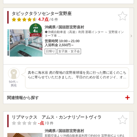
タピックタラソセンター宜野座
お気に入
りに追加
4.7点
/ 6 件
沖縄県 / 国頭郡宜野座村
◆沖縄自動車道（高速）利用 那覇インター ～ 宜野座イン
ター下車 …
営業時間 10:00～21:00
入浴料金 2,550円～
日帰り
女子旅・女子会
真冬に海水浴 虎の聖地の宜野座球場を見に行った際に近くのこち
らに寄らせていただきました。 平日のためか近くのオジイ、オ…
50代～
男性
関連情報から探す
リブマックス アムス・カンナリゾートヴィラ
お気に入
りに追加
-点
/ 0 件
沖縄県 / 国頭郡宜野座村
那覇空港より沖縄自動車道利用で約60分 宜野座ICより約1