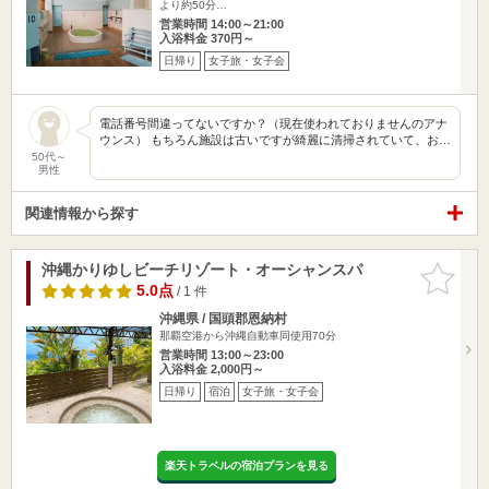
より約50分…
営業時間 14:00～21:00
入浴料金 370円～
日帰り
女子旅・女子会
電話番号間違ってないですか？（現在使われておりませんのアナ
ウンス） もちろん施設は古いですが綺麗に清掃されていて、お…
50代～
男性
関連情報から探す
沖縄かりゆしビーチリゾート・オーシャンスパ
お気に入
りに追加
5.0点
/ 1 件
沖縄県 / 国頭郡恩納村
那覇空港から沖縄自動車同使用70分
営業時間 13:00～23:00
入浴料金 2,000円～
日帰り
宿泊
女子旅・女子会
楽天トラベルの宿泊プランを見る