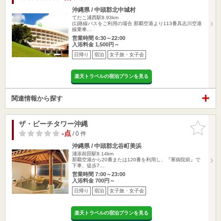
沖縄県 / 中頭郡北中城村
てだこ浦西駅8.93km
(1)路線バスをご利用の場合 那覇空港より113番具志川空港
線乗車…
営業時間 6:30～22:00
入浴料金 1,500円～
日帰り
宿泊
女子旅・女子会
楽天トラベルの宿泊プランを見る
関連情報から探す
ザ・ビーチタワー沖縄
お気に入
りに追加
-点
/ 0 件
沖縄県 / 中頭郡北谷町美浜
浦添前田駅8.14km
那覇空港から20番または120番を利用し、『軍病院前』で
下車、徒歩7…
営業時間 7:00～23:00
入浴料金 700円～
日帰り
宿泊
女子旅・女子会
楽天トラベルの宿泊プランを見る