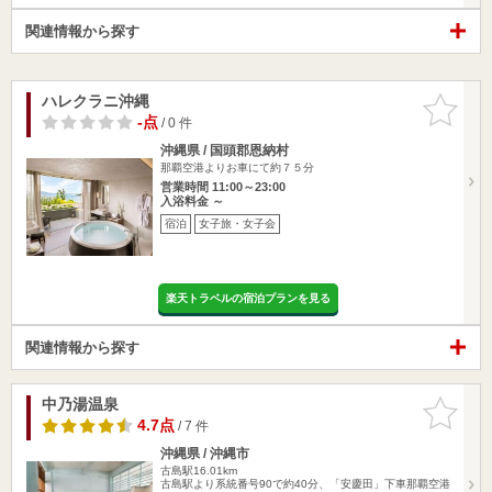
関連情報から探す
ハレクラニ沖縄
お気に入
りに追加
-点
/ 0 件
沖縄県 / 国頭郡恩納村
那覇空港よりお車にて約７５分
営業時間 11:00～23:00
入浴料金 ～
宿泊
女子旅・女子会
楽天トラベルの宿泊プランを見る
関連情報から探す
中乃湯温泉
お気に入
りに追加
4.7点
/ 7 件
沖縄県 / 沖縄市
古島駅16.01km
古島駅より系統番号90で約40分、「安慶田」下車那覇空港