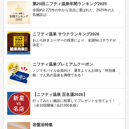
第20回ニフティ温泉年間ランキング2025
全国約2.2万件の中から頂点に選ばれた、2025年の人
気施設は…
ニフティ温泉 サウナランキング2026
おふろ好きユーザーの投票により、全国No.1サウナが
決定！
ニフティ温泉プレミアムクーポン
ノジマモバイル会員向け 通常よりもお得な「特別価
格」で人気の温泉を満喫できる！
【ニフティ温泉 百名湯2026】
行ってみたい施設に投票してプレゼントを当てよう！
（全10回開催 / 合計260名様）
岩盤浴特集