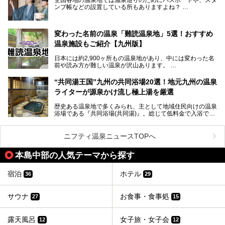
そんな沖縄県のスーパー銭湯には、ホテル併設などリゾート
ンプ帳などの設置している所もありますよね？
と同時に楽しめる施設が多くあります。日帰りでも旅行気分
その中でも九州には、九州各県の有名な温泉地を巡るための
を味わえる、沖縄のスーパー銭湯をご紹介します。
「九州八十八湯めぐり」があるんです。
九州を回って歩くのはなかなか大変ですが、九州で温泉好き
変わった名前の温泉「難読温泉地」5選！おすすめ
な方ならぜひ参加してみたいスタンプラリーでしょう。
温泉施設もご紹介【九州版】
日本には約2,900ヶ所もの温泉地があり、中には変わった名
前や読み方が難しい温泉が沢山あります。
そこで日本各地にある「難読温泉地」を、地域ごとにクイズ
“共同湯王国”九州の共同浴場20選！地元九州の温泉
形式でご紹介。第５回目(最終回)である今回は、九州地方の
ライターが源泉かけ流し極上湯を厳選
難読温泉地をピックアップしました。
また、各温泉地のおすすめ温泉施設も併せてご紹介します。
歴史ある温泉地で多くみられ、主として地域住民向けの温泉
浴場である『共同浴場(共同湯)』。総じて低料金で入浴で
いくつ読めるか、ぜひチャレンジしてみて下さいね！
き、観光的側面よりも生活のためのお風呂の要素が強い点が
特徴です。
共同浴場は全国各地の温泉地にありますが、特に九州地方は
ニフティ温泉ニュースTOPへ
共同湯文化が古くから発展し、質・量ともに大変充実。九州
は“共同湯王国”といっても決して過言では無いでしょう。
本島中部の人気テーマから探す
今回は地元在住の九州の温泉ライターである筆者が過去入浴
した中から、源泉かけ流しと泉質の良さにこだわって九州の
共同浴場を20施設厳選。入浴マナーを守りながら、ぜひ湯
宿泊
ホテル
36
29
めぐりの参考にされてみて下さい！
サウナ
お食事・食事処
27
15
露天風呂
女子旅・女子会
12
12