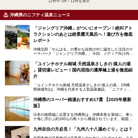
12
件中 1件～12件を表示
沖縄県のニフティ温泉ニュース
「ジャングリア沖縄」がついにオープン！絶叫アト
ラクションのあとは絶景露天風呂へ！遊び方を徹底
レポート
沖縄北部「やんばる」の豊かな自然の中に誕生した注目のテ
ーマパーク「ジャングリア沖縄」。今回、メディア向け内覧
会に参加する機会をいただきました！この記事では、ジャン
グリアの全貌をお届けすべく、見どころや料金、アクセス方
「ユインチホテル南城 天然温泉さしきの 猿人の湯
法まで徹底解説していきます。
」貸切湯レビュー！国内屈指の濃厚極上湯を徹底紹
介
「ユインチホテル南城 天然温泉さしきの 猿人の湯 」(沖縄
県南城市)は、沖縄を代表する人気温泉施設。「ニフティ温
泉 年間ランキング 2024」の九州・沖縄エリア総合にて第1
位を獲得し、平日・土日にかかわらず多くの常連客や温泉フ
沖縄県のスーパー銭湯おすすめ17選 【2025年最新
ァンが訪れます。
版】
とりわけ貸切湯はお湯の良さに定評があり、コアな温泉ファ
日本の南西端に位置する沖縄県は、沖縄本島を筆頭に、東シ
ンに注目される存在。今回は貸切湯にスポットを当て、その
ナ海に浮かぶ約160もの島々から構成されています。南国な
魅力を徹底解説します。
らではの温暖な気候、カラフルな魚が泳ぐ美しい海、手付か
ずの豊かな自然、独自の歴史や文化など、多くの人を惹きつ
九州在住の方必見！「九州八十八湯めぐり」とは？
けてやまない魅力あふれる観光県です。
全国各地の温泉地では温泉巡りのためにパスポートや、スタ