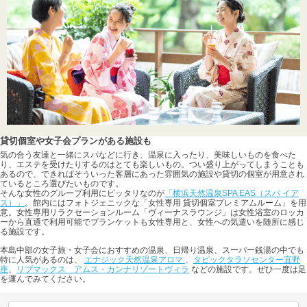
貸切個室や女子会プランがある施設も
気の合う友達と一緒にスパなどに行き、温泉に入ったり、美味しいものを食べた
り、エステを受けたりするのはとても楽しいもの。つい盛り上がってしまうことも
あるので、できればそういった客層にあった雰囲気の施設や貸切の個室が用意され
ているところ選びたいものです。
そんな女性のグループ利用にピッタリなのが
「横浜天然温泉SPA EAS（スパ イア
ス）」
。館内にはフォトジェニックな「女性専用 貸切個室プレミアムルーム」を用
意。女性専用リラクセーションルーム「ヴィーナスラウンジ」は女性浴室のロッカ
ーから直通で利用可能でブランケットも女性専用と、女性への気遣いを随所に感じ
る施設です。
本島中部の女子旅・女子会におすすめの温泉、日帰り温泉、スーパー銭湯の中でも
特に人気があるのは、
エナジック天然温泉アロマ
、
タピックタラソセンター宜野
座
、
リブマックス アムス・カンナリゾートヴィラ
などの施設です。ぜひ一度は足
を運んでみてください。