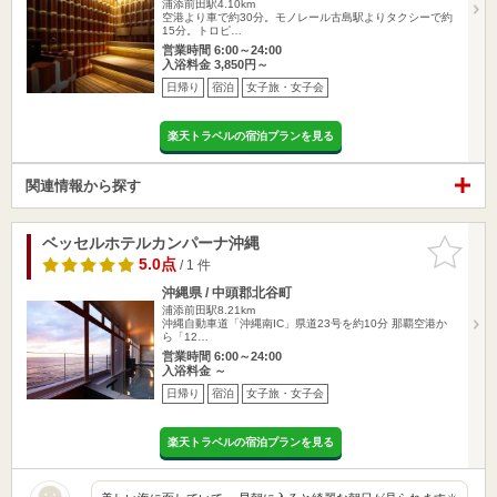
浦添前田駅4.10km
空港より車で約30分。モノレール古島駅よりタクシーで約
15分。トロピ…
営業時間 6:00～24:00
入浴料金 3,850円～
日帰り
宿泊
女子旅・女子会
楽天トラベルの宿泊プランを見る
関連情報から探す
ベッセルホテルカンパーナ沖縄
お気に入
りに追加
5.0点
/ 1 件
沖縄県 / 中頭郡北谷町
浦添前田駅8.21km
沖縄自動車道「沖縄南IC」県道23号を約10分 那覇空港か
ら「12…
営業時間 6:00～24:00
入浴料金 ～
日帰り
宿泊
女子旅・女子会
楽天トラベルの宿泊プランを見る