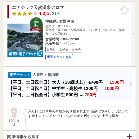
エナジック天然温泉アロマ
お気に入
りに追加
4.3点
/ 21 件
沖縄県 / 宜野湾市
浦添前田駅5.11km
宜野湾「老人ホーム愛誠園前」バス停より徒歩5分。那覇
市内より国道58…
営業時間 7:00～22:00
入浴料金 1,500円～
日帰り
女子旅・女子会
電子チケットあり
入泉料＋館内着
電子チケット
【平日、土日祝全日】大人（18歳以上）
1700円
→
1500円
【平日、土日祝全日】中学生・高校生
1200円
→
1000円
【平日、土日祝全日】小学生
900円
→
750円
入り口に熱帯魚の水槽があり癒されます 温泉はややしょっぱいで
すがトロトロで いつまでもポカポカ暖かいです 土日は塩サ…
30代 女
性
関連情報から探す