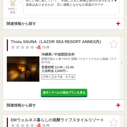
美しい海に面していて、 早朝に入ると綺麗な朝日が見られます☀️
温泉はありませんが、広い湯船となかなか高温のサウナ…
50代～
女性
関連情報から探す
Thida SAUNA（LAZOR SEA RESORT ANNEX内）
お気に入
りに追加
-点
/ 0 件
沖縄県 / 中頭郡読谷村
那覇空港から車で60分 那覇バスターミナルから路線バスで
約70分 …
営業時間 12:00～21:00
入浴料金 2,000円～
日帰り
女子旅・女子会
楽天トラベルの宿泊プランを見る
関連情報から探す
EMウェルネス暮らしの発酵ライフスタイルリゾート
お気に入
りに追加
-点
/ 0 件