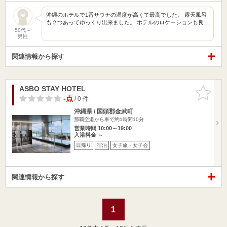
沖縄のホテルで1番サウナの温度が高くて最高でした。 露天風呂
も２つあってゆっくり出来ました。 ホテルのロケーションも良…
50代～
男性
関連情報から探す
ASBO STAY HOTEL
お気に入
りに追加
-点
/ 0 件
沖縄県 / 国頭郡金武町
那覇空港から車で約1時間10分
営業時間 10:00～19:00
入浴料金 ～
日帰り
宿泊
女子旅・女子会
関連情報から探す
1