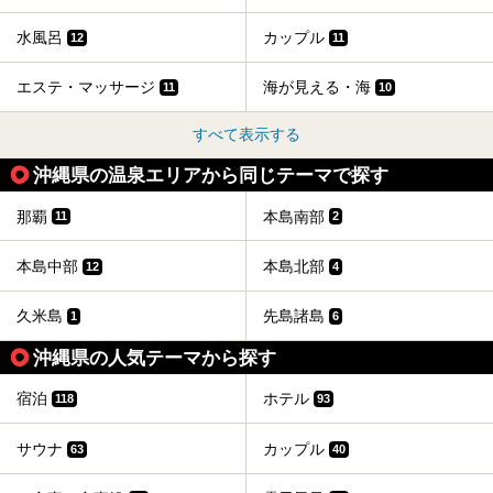
水風呂
カップル
12
11
エステ・マッサージ
海が見える・海
11
10
すべて表示する
沖縄県の温泉エリアから同じテーマで探す
那覇
本島南部
11
2
本島中部
本島北部
12
4
久米島
先島諸島
1
6
沖縄県の人気テーマから探す
宿泊
ホテル
118
93
サウナ
カップル
63
40