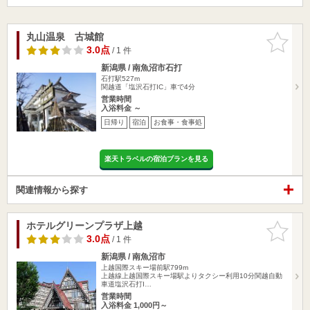
丸山温泉 古城館
お気に入
りに追加
3.0点
/ 1 件
新潟県 / 南魚沼市石打
石打駅527m
関越道「塩沢石打IC」車で4分
営業時間
入浴料金 ～
日帰り
宿泊
お食事・食事処
楽天トラベルの宿泊プランを見る
関連情報から探す
ホテルグリーンプラザ上越
お気に入
りに追加
3.0点
/ 1 件
新潟県 / 南魚沼市
上越国際スキー場前駅799m
上越線上越国際スキー場駅よりタクシー利用10分関越自動
車道塩沢石打I…
営業時間
入浴料金 1,000円～