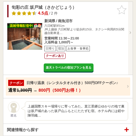
旬彩の庄 坂戸城（さかどじょう）
お気に入
りに追加
4.5点
/ 2 件
新潟県 / 南魚沼市
六日町駅851m
JR上越線 六日町駅より徒歩約15分、タクシー利用約5分関
越自動車道…
営業時間 11:30～21:00
入浴料金 1,000円～
日帰り
宿泊
お食事・食事処
クーポンあり
楽天トラベルの宿泊プランを見る
日帰り温泉（レンタルタオル付き）500円OFFクーポン♪
クーポン
通常
1,300円
→
800円（500円お得！）
上越国際スキー場帰りに寄ってみた。直江景継公ゆかりの地で裏
は坂戸城のあった坂戸山ふもとにたたずむ宿。ホテル内には鎧や
陣羽織…
匿名
関連情報から探す