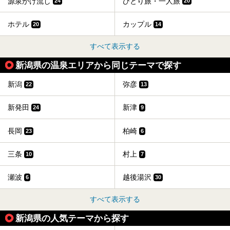
源泉かけ流し
ひとり旅・一人旅
24
20
ホテル
カップル
20
14
すべて表示する
新潟県の温泉エリアから同じテーマで探す
新潟
弥彦
22
13
新発田
新津
24
9
長岡
柏崎
23
6
三条
村上
10
7
瀬波
越後湯沢
6
30
すべて表示する
新潟県の人気テーマから探す