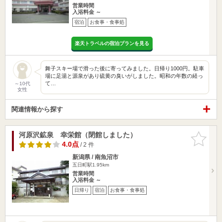
営業時間
入浴料金 ～
宿泊
お食事・食事処
楽天トラベルの宿泊プランを見る
舞子スキー場で滑った後に寄ってみました。日帰り1000円。駐車
場に足湯と源泉があり硫黄の臭いがしました。昭和の年数の経っ
て…
～10代
女性
関連情報から探す
河原沢鉱泉 幸栄館（閉館しました）
お気に入
りに追加
4.0点
/ 2 件
新潟県 / 南魚沼市
五日町駅1.95km
営業時間
入浴料金 ～
日帰り
宿泊
お食事・食事処