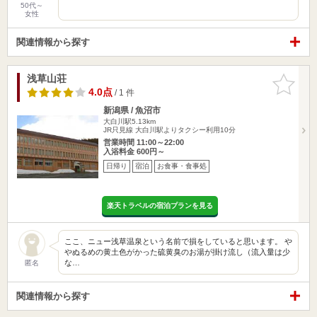
50代～
女性
関連情報から探す
浅草山荘
お気に入
りに追加
4.0点
/ 1 件
新潟県 / 魚沼市
大白川駅5.13km
JR只見線 大白川駅よりタクシー利用10分
営業時間 11:00～22:00
入浴料金 600円～
日帰り
宿泊
お食事・食事処
楽天トラベルの宿泊プランを見る
ここ、ニュー浅草温泉という名前で損をしていると思います。 や
やぬるめの黄土色がかった硫黄臭のお湯が掛け流し（流入量は少
な…
匿名
関連情報から探す