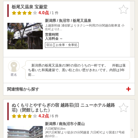
栃尾又温泉 宝巌堂
お気に入
りに追加
4.0点
/ 1 件
新潟県 / 魚沼市 / 栃尾又温泉
上越新幹線 浦佐駅よりタクシー利用25分関越自動車道 小
出ICより2…
営業時間
入浴料金 ～
宿泊
お食事・食事処
新潟県の栃尾又温泉の3軒の宿のうちの一軒です。 外観は落
ち着いた和風建築で、黒い柱と白い壁がきれいです。内部は3年
前…
匿名
関連情報から探す
ぬくもりとやすらぎの宿 越路荘(旧 ニューホテル越路
お気に入
荘)（閉館しました）
りに追加
4.2点
/ 6 件
新潟県 / 南魚沼市小栗山
六日町駅618m
JR六日町駅より徒歩15分関越道 六日町ICより国道17号経
由10分…