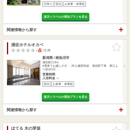
日帰り
宿泊
お食事・食事処
楽天トラベルの宿泊プランを見る
関連情報から探す
浦佐ホテルオカベ
お気に入
りに追加
-点
/ 0 件
新潟県 / 南魚沼市
浦佐駅218m
●電車でお越しの方 ・JR上越新幹線 浦佐駅下車 東口よ
り徒歩3分…
営業時間
入浴料金 ～
宿泊
お食事・食事処
楽天トラベルの宿泊プランを見る
関連情報から探す
ほてる 木の芽坂
お気に入