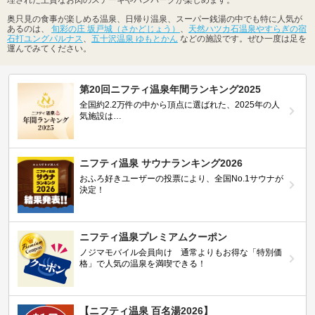
奥只見の食事が楽しめる温泉、日帰り温泉、スーパー銭湯の中でも特に人気が
あるのは、
旬彩の庄 坂戸城（さかどじょう）
、
天然ハツカ石温泉やすらぎの宿
石打ユングパルナス
、
五十沢温泉 ゆもとかん
などの施設です。ぜひ一度は足を
運んでみてください。
第20回ニフティ温泉年間ランキング2025
全国約2.2万件の中から頂点に選ばれた、2025年の人
気施設は…
ニフティ温泉 サウナランキング2026
おふろ好きユーザーの投票により、全国No.1サウナが
決定！
ニフティ温泉プレミアムクーポン
ノジマモバイル会員向け 通常よりもお得な「特別価
格」で人気の温泉を満喫できる！
【ニフティ温泉 百名湯2026】