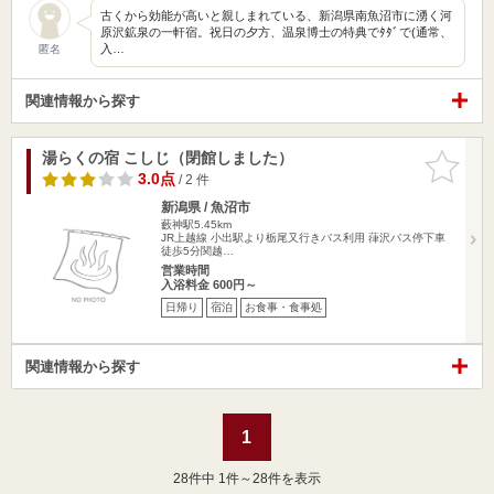
古くから効能が高いと親しまれている、新潟県南魚沼市に湧く河
原沢鉱泉の一軒宿。祝日の夕方、温泉博士の特典でﾀﾀﾞで(通常、
入…
匿名
関連情報から探す
湯らくの宿 こしじ（閉館しました）
お気に入
りに追加
3.0点
/ 2 件
新潟県 / 魚沼市
藪神駅5.45km
JR上越線 小出駅より栃尾又行きバス利用 葎沢バス停下車
徒歩5分関越…
営業時間
入浴料金 600円～
日帰り
宿泊
お食事・食事処
関連情報から探す
1
28
件中 1件～28件を表示