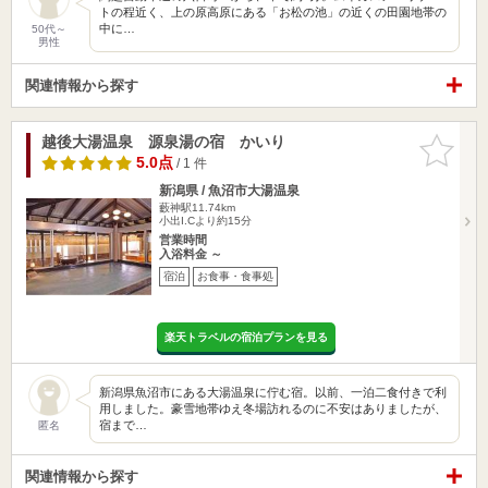
トの程近く、上の原高原にある「お松の池」の近くの田園地帯の
中に…
50代～
男性
関連情報から探す
越後大湯温泉 源泉湯の宿 かいり
お気に入
りに追加
5.0点
/ 1 件
新潟県 / 魚沼市大湯温泉
藪神駅11.74km
小出I.Cより約15分
営業時間
入浴料金 ～
宿泊
お食事・食事処
楽天トラベルの宿泊プランを見る
新潟県魚沼市にある大湯温泉に佇む宿。以前、一泊二食付きで利
用しました。豪雪地帯ゆえ冬場訪れるのに不安はありましたが、
宿まで…
匿名
関連情報から探す