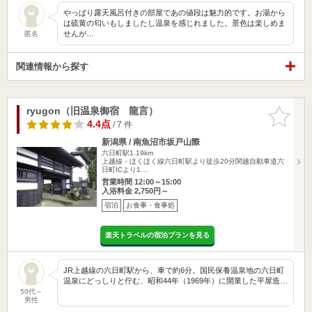
やっぱり露天風呂付きの部屋であの値段は魅力的です。お湯から
は硫黄の匂いもしましたし温泉を感じれました。景色は楽しめま
せんが…
匿名
関連情報から探す
ryugon（旧温泉御宿 龍言）
お気に入
りに追加
4.4点
/ 7 件
新潟県 / 南魚沼市坂戸山際
六日町駅1.19km
上越線・ほくほく線六日町駅より徒歩20分関越自動車道六
日町ICより1…
営業時間 12:00～15:00
入浴料金 2,750円～
宿泊
お食事・食事処
楽天トラベルの宿泊プランを見る
JR上越線の六日町駅から、車で約6分。国民保養温泉地の六日町
温泉にどっしりと佇む、昭和44年（1969年）に開業した平屋造…
50代～
男性