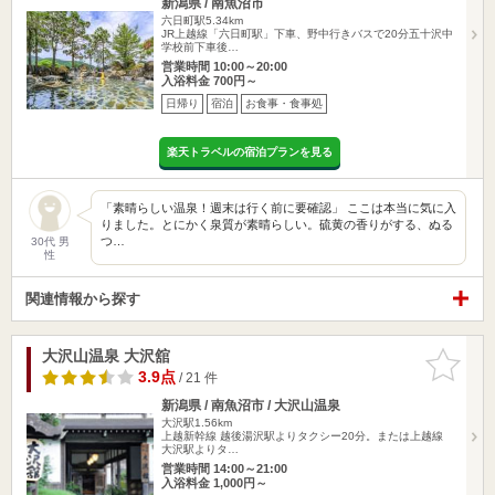
新潟県 / 南魚沼市
六日町駅5.34km
JR上越線「六日町駅」下車、野中行きバスで20分五十沢中
学校前下車後…
営業時間 10:00～20:00
入浴料金 700円～
日帰り
宿泊
お食事・食事処
楽天トラベルの宿泊プランを見る
「素晴らしい温泉！週末は行く前に要確認」 ここは本当に気に入
りました。とにかく泉質が素晴らしい。硫黄の香りがする、ぬる
つ…
30代 男
性
関連情報から探す
大沢山温泉 大沢舘
お気に入
りに追加
3.9点
/ 21 件
新潟県 / 南魚沼市 / 大沢山温泉
大沢駅1.56km
上越新幹線 越後湯沢駅よりタクシー20分。または上越線
大沢駅よりタ…
営業時間 14:00～21:00
入浴料金 1,000円～