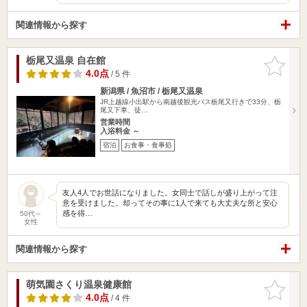
関連情報から探す
栃尾又温泉 自在館
お気に入
りに追加
4.0点
/ 5 件
新潟県 / 魚沼市 / 栃尾又温泉
JR上越線小出駅から南越後観光バス栃尾又行きで33分、栃
尾又下車、徒…
営業時間
入浴料金 ～
宿泊
お食事・食事処
友人4人でお世話になりました。女同士で話しが盛り上がって注
意を受けました。却ってその事に1人で来ても大丈夫な所と安心
感を得…
50代～
女性
関連情報から探す
萌気園さくり温泉健康館
お気に入
りに追加
4.0点
/ 4 件