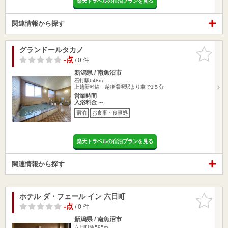
楽天トラベルの宿泊プランを見る
関連情報から探す
グランドールタカノ
お気に入
りに追加
-点
/ 0 件
新潟県 / 南魚沼市
石打駅648m
上越新幹線 越後湯沢駅より車で1５分
営業時間
入浴料金 ～
宿泊
お食事・食事処
楽天トラベルの宿泊プランを見る
関連情報から探す
ホテル ダ・フェール イン 六日町
お気に入
りに追加
-点
/ 0 件
新潟県 / 南魚沼市
六日町駅595m