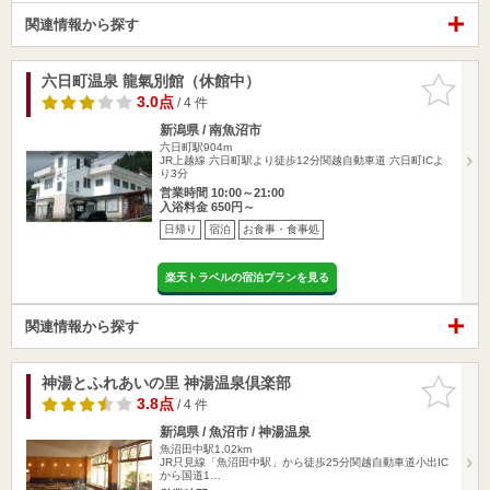
関連情報から探す
六日町温泉 龍氣別館（休館中）
お気に入
りに追加
3.0点
/ 4 件
新潟県 / 南魚沼市
六日町駅904m
JR上越線 六日町駅より徒歩12分関越自動車道 六日町ICよ
り3分
営業時間 10:00～21:00
入浴料金 650円～
日帰り
宿泊
お食事・食事処
楽天トラベルの宿泊プランを見る
関連情報から探す
神湯とふれあいの里 神湯温泉倶楽部
お気に入
りに追加
3.8点
/ 4 件
新潟県 / 魚沼市 / 神湯温泉
魚沼田中駅1.02km
JR只見線「魚沼田中駅」から徒歩25分関越自動車道小出IC
から国道1…