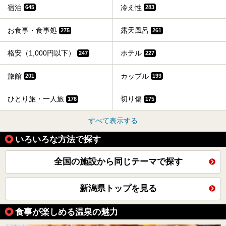
宿泊
冷え性
645
283
お食事・食事処
露天風呂
275
261
格安（1,000円以下）
ホテル
247
227
旅館
カップル
201
193
ひとり旅・一人旅
切り傷
176
175
すべて表示する
いろいろな方法で探す
全国の施設から同じテーマで探す
新潟県トップを見る
食事が楽しめる温泉の魅力