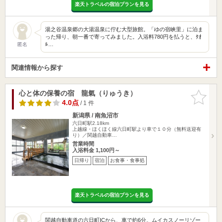
楽天トラベルの宿泊プランを見る
湯之谷温泉郷の大湯温泉に佇む大型旅館。「ゆの宿峡里」に泊ま
った帰り、朝一番で寄ってみました。入浴料780円を払うと、ﾀｵ
ﾙ…
匿名
関連情報から探す
心と体の保養の宿 龍氣（りゅうき）
お気に入
りに追加
4.0点
/ 1 件
新潟県 / 南魚沼市
六日町駅2.18km
上越線・ほくほく線六日町駅より車で１０分（無料送迎有
り）／関越自動車…
営業時間
入浴料金 1,100円～
日帰り
宿泊
お食事・食事処
楽天トラベルの宿泊プランを見る
関越自動車道の六日町ICから、車で約6分。ムイカスノーリゾー