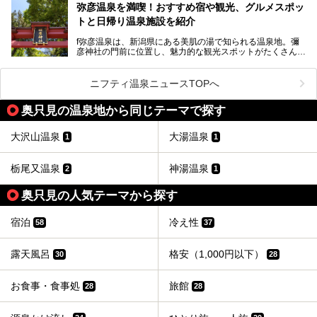
街に再び笑顔と賑わいを取り戻し、新たなランドマークとし
なお、宿泊した温泉は日帰り入浴もできる秘湯「越後田中温
弥彦温泉を満喫！おすすめ宿や観光、グルメスポッ
て地域活性化を目指します。
泉 しなの荘」です。こちらについても詳しく紹介します。
トと日帰り温泉施設を紹介
サウナ室のテーマは「海賊船」‥⁉ ユニークなサウナ室を
含む３つのポイントをご紹介！
───
f弥彦温泉は、新潟県にある美肌の湯で知られる温泉地。彌
彦神社の門前に位置し、魅力的な観光スポットがたくさんあ
提供元：一般社団法人 雪国観光舎【PR】
ります。
この記事は一般社団法人 雪国観光舎のPRレポート記事で
この記事では、弥彦温泉の宿泊に最適なおすすめ宿や、日帰
ニフティ温泉ニュースTOPへ
す。
り施設、グルメスポット、弥彦の自然を堪能できる観光スポ
ットをご紹介します。初めての弥彦温泉旅行を計画している
奥只見の温泉地から同じテーマで探す
方に向けて、弥彦温泉の魅力を存分にお伝えしますので、ぜ
ひ参考にしてみてくださいね！
大沢山温泉
大湯温泉
1
1
栃尾又温泉
神湯温泉
2
1
奥只見の人気テーマから探す
宿泊
冷え性
58
37
露天風呂
格安（1,000円以下）
30
28
お食事・食事処
旅館
28
28