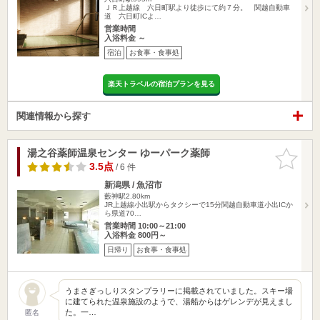
ＪＲ上越線 六日町駅より徒歩にて約７分。 関越自動車
道 六日町ICよ…
営業時間
入浴料金 ～
宿泊
お食事・食事処
楽天トラベルの宿泊プランを見る
関連情報から探す
湯之谷薬師温泉センター ゆーパーク薬師
お気に入
りに追加
3.5点
/ 6 件
新潟県 / 魚沼市
藪神駅2.80km
JR上越線小出駅からタクシーで15分関越自動車道小出ICか
ら県道70…
営業時間 10:00～21:00
入浴料金 800円～
日帰り
お食事・食事処
うまさぎっしりスタンプラリーに掲載されていました。スキー場
に建てられた温泉施設のようで、湯船からはゲレンデが見えまし
た。一…
匿名