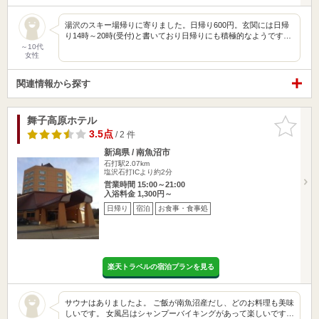
湯沢のスキー場帰りに寄りました。日帰り600円。玄関には日帰
り14時～20時(受付)と書いており日帰りにも積極的なようです…
～10代
女性
関連情報から探す
舞子高原ホテル
お気に入
りに追加
3.5点
/ 2 件
新潟県 / 南魚沼市
石打駅2.07km
塩沢石打ICより約2分
営業時間 15:00～21:00
入浴料金 1,300円～
日帰り
宿泊
お食事・食事処
楽天トラベルの宿泊プランを見る
サウナはありましたよ。 ご飯が南魚沼産だし、どのお料理も美味
しいです。 女風呂はシャンプーバイキングがあって楽しいです…