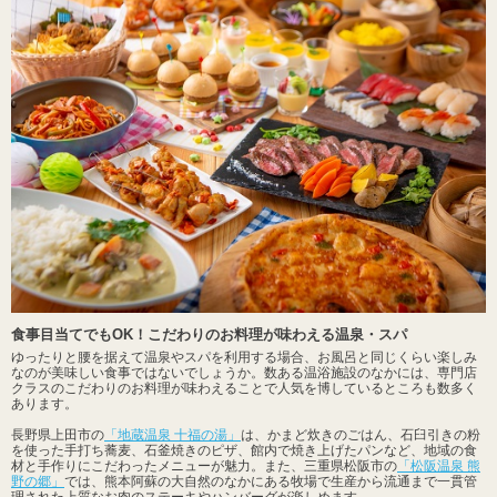
食事目当てでもOK！こだわりのお料理が味わえる温泉・スパ
ゆったりと腰を据えて温泉やスパを利用する場合、お風呂と同じくらい楽しみ
なのが美味しい食事ではないでしょうか。数ある温浴施設のなかには、専門店
クラスのこだわりのお料理が味わえることで人気を博しているところも数多く
あります。
長野県上田市の
「地蔵温泉 十福の湯」
は、かまど炊きのごはん、石臼引きの粉
を使った手打ち蕎麦、石釜焼きのピザ、館内で焼き上げたパンなど、地域の食
材と手作りにこだわったメニューが魅力。また、三重県松阪市の
「松阪温泉 熊
野の郷」
では、熊本阿蘇の大自然のなかにある牧場で生産から流通まで一貫管
理された上質なお肉のステーキやハンバーグが楽しめます。