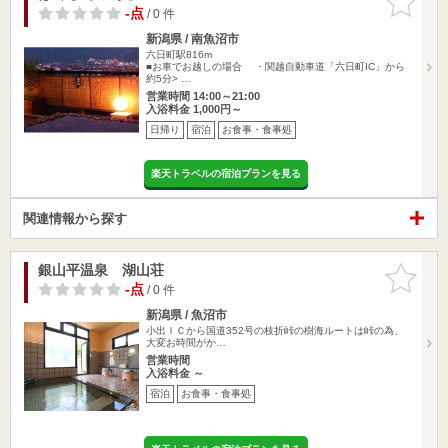
りに追加
-点
/ 0 件
新潟県 / 南魚沼市
六日町駅816m
■お車でお越しの場合 ・関越自動車道「六日町IC」から
約5分> …
営業時間 14:00～21:00
入浴料金 1,000円～
日帰り
宿泊
お食事・食事処
楽天トラベルの宿泊プランを見る
関連情報から探す
銀山平温泉 湖山荘
お気に入
りに追加
-点
/ 0 件
新潟県 / 魚沼市
小出ＩＣから国道352号の枝折峠の樹海ルートは峠の為、
大変お時間がか…
営業時間
入浴料金 ～
宿泊
お食事・食事処