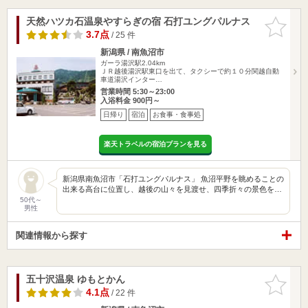
天然ハツカ石温泉やすらぎの宿 石打ユングパルナス
お気に入
りに追加
3.7点
/ 25 件
新潟県 / 南魚沼市
ガーラ湯沢駅2.04km
ＪＲ越後湯沢駅東口を出て、タクシーで約１０分関越自動
車道湯沢インター…
営業時間 5:30～23:00
入浴料金 900円～
日帰り
宿泊
お食事・食事処
楽天トラベルの宿泊プランを見る
新潟県南魚沼市「石打ユングパルナス」 魚沼平野を眺めることの
出来る高台に位置し、越後の山々を見渡せ、四季折々の景色を…
50代～
男性
関連情報から探す
五十沢温泉 ゆもとかん
お気に入
りに追加
4.1点
/ 22 件