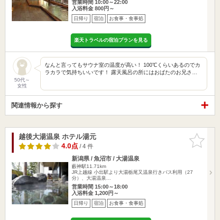
営業時間 10:00～22:00
入浴料金 800円～
日帰り
宿泊
お食事・食事処
楽天トラベルの宿泊プランを見る
なんと言ってもサウナ室の温度が高い！ 100℃くらいあるのでカ
ラカラで気持ちいいです！ 露天風呂の所にはおばたのお兄さ…
50代～
女性
関連情報から探す
越後大湯温泉 ホテル湯元
お気に入
りに追加
4.0点
/ 4 件
新潟県 / 魚沼市 / 大湯温泉
藪神駅11.71km
JR上越線 小出駅より大湯栃尾又温泉行きバス利用（27
分）、大湯温泉…
営業時間 15:00～18:00
入浴料金 1,200円～
日帰り
宿泊
お食事・食事処