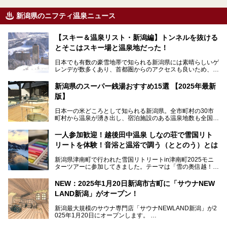
新潟県のニフティ温泉ニュース
【スキー＆温泉リスト・新潟編】トンネルを抜ける
とそこはスキー場と温泉地だった！
日本でも有数の豪雪地帯で知られる新潟県には素晴らしいゲ
レンデが数多くあり、首都圏からのアクセスも良いため、関
東のスキーヤー＆スノーボーダー御用達となっています。ま
た全域にわたって月岡、赤倉、松之山、燕、妙高、岩室など
新潟県のスーパー銭湯おすすめ15選 【2025年最新
など、古くは文豪にも愛された歴史ある老舗温泉地が多いこ
版】
とで知られています。
今回はスキーヤーやスノーボーダーの“滑り疲れ”を癒やすた
日本一の米どころとして知られる新潟県。全市町村の30市
めに訪れたい、新潟県内にあるスキー場そばの温泉地をまと
町村から温泉が湧き出し、宿泊施設のある温泉地数も全国有
めました。
数で、魅力的な温泉がいっぱいの県でもあります。日帰りで
アフタースキーは温泉で決まりですね！
温泉が利用ができる宿泊施設も多く、スーパー銭湯も多彩な
一人参加歓迎！越後田中温泉 しなの荘で雪国リト
サービスを提供する施設がいろいろ。
リートを体験！音浴と温浴で調う（ととのう）とは
観光やレジャーに温泉を組み合わせれば、旅はさらに充実し
ますね。今回は、新潟県でおすすめのスーパー銭湯をご紹介
新潟県津南町で行われた雪国リトリートin津南町2025モニ
します。
ターツアーに参加してきました。テーマは「雪の奥信越！音
浴と温浴で調うリトリート」。
NEW：2025年1月20日新潟市古町に「サウナNEW
温泉ライターとして「温浴」は頻繁に体験していますが、
LAND新潟」がオープン！
「音浴」とは果たしてどんな体験なのでしょう？とても気に
なります。
新潟最大規模のサウナ専門店「サウナNEWLAND新潟」が2
025年1月20日にオープンします。
古町はかつて港町として栄えていた日本海有数の花街。この