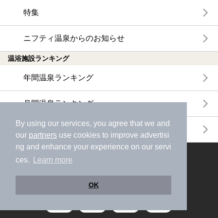
特集
ニフティ温泉からのお知らせ
温浴施設ランキング
年間温泉ランキング
月間温泉ランキング
By using our services, you agree that we and
サウナランキング
our
partners
use cookies to improve advertisi
ng and enhance your experience on our servi
ニフティ温泉公式アカウントをフォローして
ces.
Learn more
おトク情報やクーポン情報を受け取ろう
OK