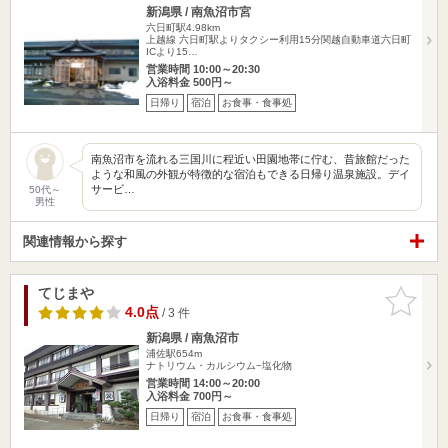
新潟県 / 南魚沼市宮
六日町駅4.98km
上越線 六日町駅よりタクシー利用15分関越自動車道六日町
ICより15…
営業時間 10:00～20:30
入浴料金 500円～
日帰り
宿泊
お食事・食事処
南魚沼市を流れる三国川に程近い田園地帯に佇む、昔旅館だった
ような和風の外観が特徴的な宿泊もできる日帰り温泉施設。デイ
サービ…
50代～
男性
関連情報から探す
てじまや
お気に入
りに追加
4.0点
/ 3 件
新潟県 / 南魚沼市
浦佐駅654m
ナトリウム・カルシウム−塩化物
営業時間 14:00～20:00
入浴料金 700円～
日帰り
宿泊
お食事・食事処