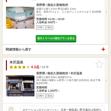
長野県 / 南佐久郡南牧村
信濃川上駅7.47km
野辺山駅2.22km
東京・高井戸I.Cより、八ヶ岳グレイスホテルまで 約2時間
15分。 …
営業時間 15:00～19:00
入浴料金 600円～
日帰り
宿泊
楽天トラベルの宿泊プランを見る
関連情報から探す
本沢温泉
お気に入
りに追加
4.3点
/ 19 件
長野県 / 南佐久郡南牧村 / 本沢温泉
信濃川上駅8.83km
海尻駅157m
JR小海線小海駅から町営バス稲子湯行き約30分､終点下車､
徒歩約2時…
営業時間
入浴料金 1,000円～
日帰り
宿泊
ロケーションがとにかくいい。日本一標高高い野天風呂は気持ち