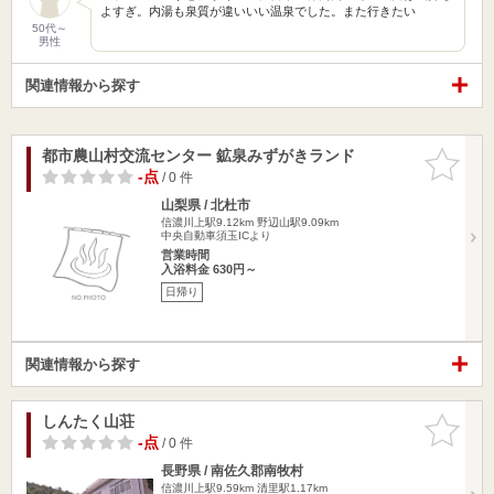
よすぎ。内湯も泉質が違いいい温泉でした。また行きたい
50代～
男性
関連情報から探す
都市農山村交流センター 鉱泉みずがきランド
お気に入
りに追加
-点
/ 0 件
山梨県 / 北杜市
信濃川上駅9.12km
野辺山駅9.09km
中央自動車須玉ICより
営業時間
入浴料金 630円～
日帰り
関連情報から探す
しんたく山荘
お気に入
りに追加
-点
/ 0 件
長野県 / 南佐久郡南牧村
信濃川上駅9.59km
清里駅1.17km