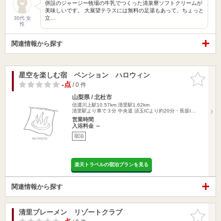
併設のジャージー牧場の牛乳でつくった清泉寮ソフトクリームが
美味しいです。 大展望テラスには無料の足湯もあって、ちょっと
立…
30代 女
性
関連情報から探す
星空を楽しむ宿 ペンション ハロウィン
お気に入
りに追加
-点
/ 0 件
山梨県 / 北杜市
信濃川上駅10.57km
清里駅1.62km
清里駅より車で３分 中央道 須玉ICより約20分・長坂I…
営業時間
入浴料金 ～
宿泊
楽天トラベルの宿泊プランを見る
関連情報から探す
清里ブレーメン リゾートクラブ
お気に入
りに追加