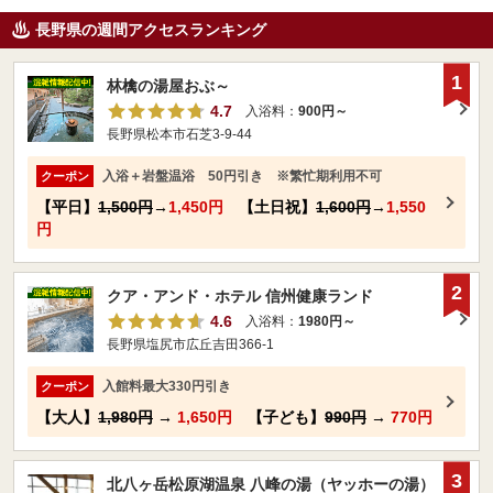
長野県の週間アクセスランキング
1
林檎の湯屋おぶ～
4.7
入浴料：
900円～
長野県松本市石芝3-9-44
入浴＋岩盤温浴 50円引き ※繁忙期利用不可
クーポン
【平日】
1,500円
→
1,450円
【土日祝】
1,600円
→
1,550
円
2
クア・アンド・ホテル 信州健康ランド
4.6
入浴料：
1980円～
長野県塩尻市広丘吉田366-1
入館料最大330円引き
クーポン
【大人】
1,980円
→
1,650円
【子ども】
990円
→
770円
3
北八ヶ岳松原湖温泉 八峰の湯（ヤッホーの湯）