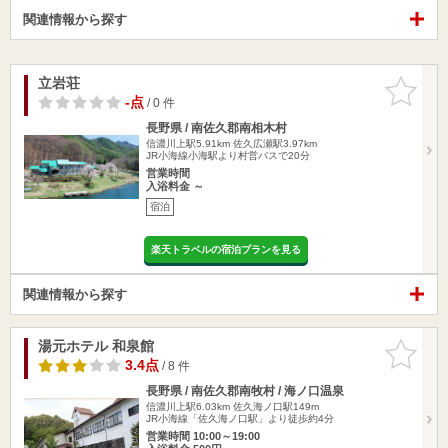
関連情報から探す
立岩荘
お気に入
りに追加
-点
/ 0 件
長野県 / 南佐久郡南相木村
信濃川上駅5.91km
佐久広瀬駅3.97km
JR小海線小海駅より村営バスで20分
営業時間
入浴料金 ～
宿泊
楽天トラベルの宿泊プランを見る
関連情報から探す
湯元ホテル 和泉館
お気に入
りに追加
3.4点
/ 8 件
長野県 / 南佐久郡南牧村 / 海ノ口温泉
信濃川上駅6.03km
佐久海ノ口駅149m
JR小海線「佐久海ノ口駅」より徒歩約4分
営業時間 10:00～19:00