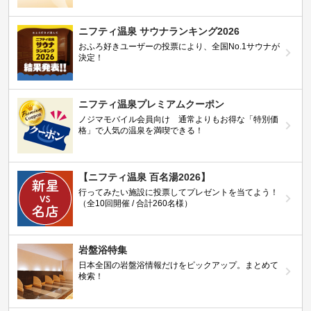
ニフティ温泉 サウナランキング2026
おふろ好きユーザーの投票により、全国No.1サウナが
決定！
ニフティ温泉プレミアムクーポン
ノジマモバイル会員向け 通常よりもお得な「特別価
格」で人気の温泉を満喫できる！
【ニフティ温泉 百名湯2026】
行ってみたい施設に投票してプレゼントを当てよう！
（全10回開催 / 合計260名様）
岩盤浴特集
日本全国の岩盤浴情報だけをピックアップ。まとめて
検索！