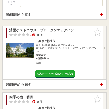
30代 女
性
関連情報から探す
清里ゲストハウス ブロークンエッグイン
お気に入
りに追加
-点
/ 0 件
山梨県 / 北杜市
信濃川上駅10.20km
清里駅1.25km
清里駅から徒歩１５分、須玉Ｉ．Ｃから２０分。送迎な
し。
営業時間
入浴料金 ～
宿泊
楽天トラベルの宿泊プランを見る
関連情報から探す
四季の宿 明月
お気に入
りに追加
-点
/ 0 件
山梨県 / 北杜市