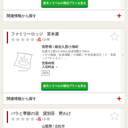
楽天トラベルの宿泊プランを見る
関連情報から探す
ファミリーロッジ 宮本屋
お気に入
りに追加
-点
/ 0 件
長野県 / 南佐久郡小海町
信濃川上駅10.44km
松原湖駅1.55km
ＪＲ小海線 松原湖駅／小海駅／中央高速須玉ＩＣ・長坂
ＩＣ?Ｒ１４１／…
営業時間
入浴料金 ～
宿泊
楽天トラベルの宿泊プランを見る
関連情報から探す
バラと季節の花 貸別荘 野わけ
お気に入
りに追加
-点
/ 0 件
山梨県 / 北杜市