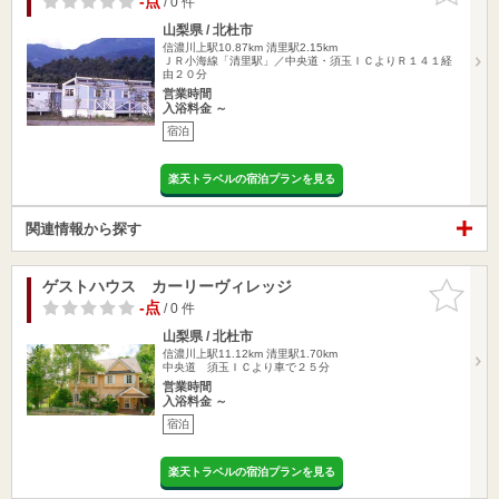
-点
/ 0 件
山梨県 / 北杜市
信濃川上駅10.87km
清里駅2.15km
ＪＲ小海線「清里駅」／中央道・須玉ＩＣよりＲ１４１経
由２０分
営業時間
入浴料金 ～
宿泊
楽天トラベルの宿泊プランを見る
関連情報から探す
ゲストハウス カーリーヴィレッジ
お気に入
りに追加
-点
/ 0 件
山梨県 / 北杜市
信濃川上駅11.12km
清里駅1.70km
中央道 須玉ＩＣより車で２５分
営業時間
入浴料金 ～
宿泊
楽天トラベルの宿泊プランを見る