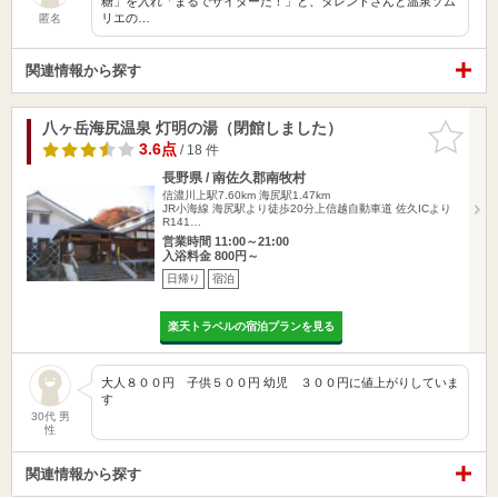
糖」を入れ「まるでサイダーだ！」と、タレントさんと温泉ソム
リエの…
匿名
関連情報から探す
八ヶ岳海尻温泉 灯明の湯（閉館しました）
お気に入
りに追加
3.6点
/ 18 件
長野県 / 南佐久郡南牧村
信濃川上駅7.60km
海尻駅1.47km
JR小海線 海尻駅より徒歩20分上信越自動車道 佐久ICより
R141…
営業時間 11:00～21:00
入浴料金 800円～
日帰り
宿泊
楽天トラベルの宿泊プランを見る
大人８００円 子供５００円 幼児 ３００円に値上がりしていま
す
30代 男
性
関連情報から探す