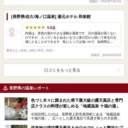
投稿日：2024年7月17日
[長野県/佐久/海ノ口温泉] 湯元ホテル 和泉館
5.0点
内湯は、茶色の湯の小さな湯船が源泉です 元の湯温が高くない
のですが、入っているとぬるいなりに体の芯から効いて来るのを
感じとることができます 私にとっては強いので、短時間を…
匿名さん
| 性別：女性 | 年代：50代～
投稿日：2024年6月8日
口コミをもっと見る
長野県の温泉レポート
色づく木々に囲まれた県下最大級の露天風呂と専門
店クラスの料理が楽しめる「地蔵温泉 十福の湯」
今回訪問したのは、長野県上田市真田町にある「地蔵温泉
十福の湯」。 広々とした露天風呂で見渡す限りの大自然を
感じながらのびのびとリラックスし、地域の食材と手作…
温泉地の貸切露天風呂＆サウナでちょっと贅沢なプ