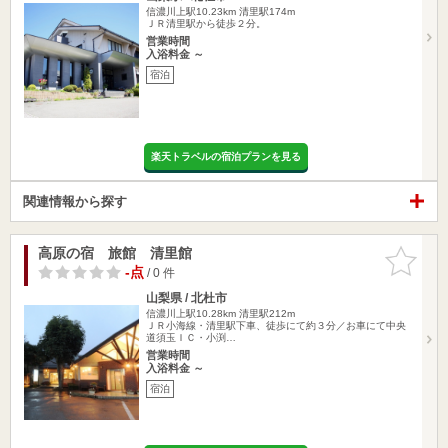
信濃川上駅10.23km
清里駅174m
ＪＲ清里駅から徒歩２分。
営業時間
入浴料金 ～
宿泊
楽天トラベルの宿泊プランを見る
関連情報から探す
高原の宿 旅館 清里館
お気に入
りに追加
-点
/ 0 件
山梨県 / 北杜市
信濃川上駅10.28km
清里駅212m
ＪＲ小海線・清里駅下車、徒歩にて約３分／お車にて中央
道須玉ＩＣ・小渕…
営業時間
入浴料金 ～
宿泊