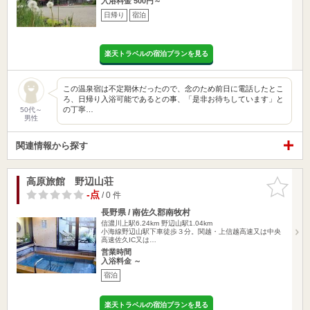
入浴料金 500円～
日帰り
宿泊
楽天トラベルの宿泊プランを見る
この温泉宿は不定期休だったので、念のため前日に電話したとこ
ろ、日帰り入浴可能であるとの事、「是非お待ちしています」と
の丁寧…
50代～
男性
関連情報から探す
高原旅館 野辺山荘
お気に入
りに追加
-点
/ 0 件
長野県 / 南佐久郡南牧村
信濃川上駅6.24km
野辺山駅1.04km
小海線野辺山駅下車徒歩３分。関越・上信越高速又は中央
高速佐久IC又は…
営業時間
入浴料金 ～
宿泊
楽天トラベルの宿泊プランを見る