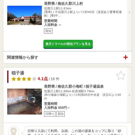
長野県 / 南佐久郡川上村
信濃川上駅11.81km
[電車]ＪＲ信濃川上駅よりバス約40分（送迎あり要事前連
絡）[車]中…
営業時間
入浴料金 ～
宿泊
楽天トラベルの宿泊プランを見る
関連情報から探す
稲子湯
お気に入
りに追加
4.1点
/ 16 件
長野県 / 南佐久郡小海町 / 稲子湯温泉
信濃川上駅11.88km
松原湖駅3.79km
JR小海線小海駅よりバス利用45分中央道 須玉ICより90
分
営業時間
入浴料金 650円～
日帰り
宿泊
日帰り入浴にて利用。 以前、この湯の源泉をコップに取り「砂