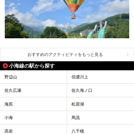
おすすめのアクティビティをもっと見る
小海線の駅から探す
野辺山
信濃川上
佐久広瀬
佐久海ノ口
海尻
松原湖
小海
馬流
高岩
八千穂