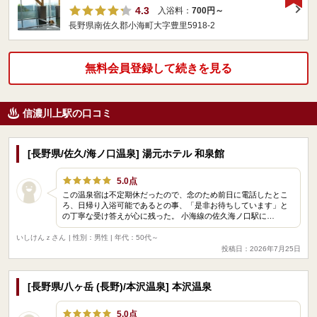
4.3
入浴料：
700円～
長野県南佐久郡小海町大字豊里5918-2
無料会員登録して続きを見る
信濃川上駅の口コミ
[長野県/佐久/海ノ口温泉] 湯元ホテル 和泉館
5.0点
この温泉宿は不定期休だったので、念のため前日に電話したとこ
ろ、日帰り入浴可能であるとの事、「是非お待ちしています」と
の丁寧な受け答えが心に残った。 小海線の佐久海ノ口駅に…
いしけんｚさん
| 性別：男性 | 年代：50代～
投稿日：2026年7月25日
[長野県/八ヶ岳 (長野)/本沢温泉] 本沢温泉
5.0点