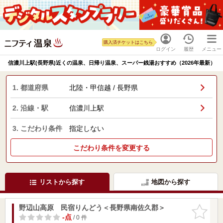
購入済チケットはこちら
ログイン
履歴
メニュー
信濃川上駅(長野県)近くの温泉、日帰り温泉、スーパー銭湯おすすめ（2026年最新）
1. 都道府県
北陸・甲信越 / 長野県
2. 沿線・駅
信濃川上駅
3. こだわり条件
指定しない
こだわり条件を変更する
リストから探す
地図から探す
野辺山高原 民宿りんどう＜長野県南佐久郡＞
お気に入
りに追加
-点
/ 0 件