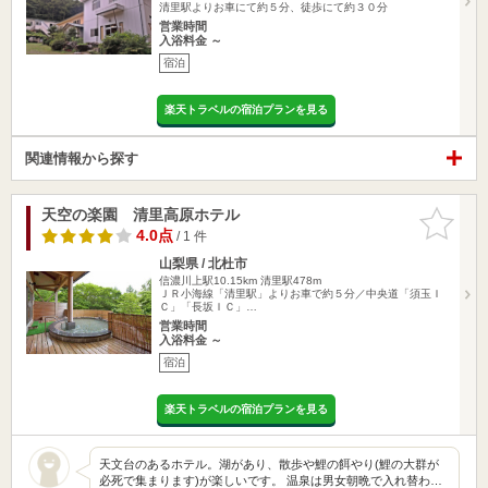
清里駅よりお車にて約５分、徒歩にて約３０分
営業時間
入浴料金 ～
宿泊
楽天トラベルの宿泊プランを見る
関連情報から探す
天空の楽園 清里高原ホテル
お気に入
りに追加
4.0点
/ 1 件
山梨県 / 北杜市
信濃川上駅10.15km
清里駅478m
ＪＲ小海線「清里駅」よりお車で約５分／中央道「須玉Ｉ
Ｃ」「長坂ＩＣ」…
営業時間
入浴料金 ～
宿泊
楽天トラベルの宿泊プランを見る
天文台のあるホテル。湖があり、散歩や鯉の餌やり(鯉の大群が
必死で集まります)が楽しいです。 温泉は男女朝晩で入れ替わ…