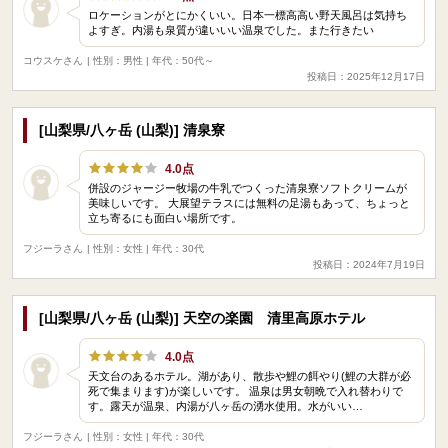
ロケーションがとにかくいい。日本一標高高い野天風呂は気持ち
よすぎ。内湯も泉質が違いいい温泉でした。また行きたい
コウスケさん
| 性別：男性 | 年代：50代～
投稿日：2025年12月17日
[山梨県/八ヶ岳 (山梨)] 清泉寮
4.0点
併設のジャージー牧場の牛乳でつくった清泉寮ソフトクリームが
美味しいです。 大展望テラスには無料の足湯もあって、ちょっと
立ち寄るにも面白い場所です。
フジーラさん
| 性別：女性 | 年代：30代
投稿日：2024年7月19日
[山梨県/八ヶ岳 (山梨)] 天空の楽園 清里高原ホテル
4.0点
天文台のあるホテル。湖があり、散歩や鯉の餌やり(鯉の大群が必
死で集まります)が楽しいです。 温泉は男女朝晩で入れ替わりで
す。露天が温泉、内湯が八ヶ岳の湧水使用。水がいい…
フジーラさん
| 性別：女性 | 年代：30代