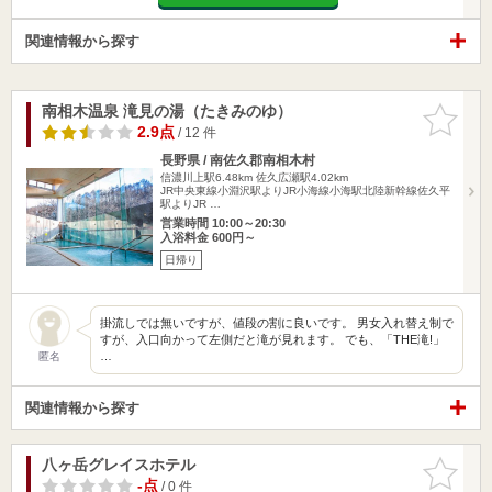
関連情報から探す
南相木温泉 滝見の湯（たきみのゆ）
お気に入
りに追加
2.9点
/ 12 件
長野県 / 南佐久郡南相木村
信濃川上駅6.48km
佐久広瀬駅4.02km
JR中央東線小淵沢駅よりJR小海線小海駅北陸新幹線佐久平
駅よりJR …
営業時間 10:00～20:30
入浴料金 600円～
日帰り
掛流しでは無いですが、値段の割に良いです。 男女入れ替え制で
すが、入口向かって左側だと滝が見れます。 でも、「THE滝!」
…
匿名
関連情報から探す
八ヶ岳グレイスホテル
お気に入
りに追加
-点
/ 0 件