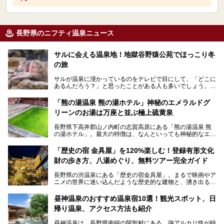
長野県のニフティ温泉ニュース
サルに会える温泉地！地獄谷野猿公苑でほっこり冬
の旅
サルが温泉に浸かっているのをテレビで目にして、「どこに
あるんだろう？」と思ったことがある人も多いでしょう。
この微笑ましい光景は、長野県にある「地獄谷野猿公苑」で
「熊の湯温泉 熊の湯ホテル」神秘のエメラルドグ
見られるもので、野生のサルが雪景色の中で温泉に浸かる姿
リーンのお湯は万座と並ぶ極上硫黄泉
を間近で観察できます。
長野県下高井郡山ノ内町の志賀高原にある「熊の湯温泉 熊
本記事では、地獄谷野猿公苑の魅力や見どころ、サルと温泉
の湯ホテル」。最大の特徴は、なんといっても神秘的なエメ
との関係性、地獄谷周辺の観光スポットについて紹介しま
ラルドグリーンのお湯。この美しいお湯に魅了され、何度も
す。サルを観察した後にほっこりと浸かれる温泉も紹介する
リピートするファンも多い温泉です。冬はスキーと一緒に楽
ので、野生のサルを観察する貴重な自然体験と温泉をあわせ
「歴史の宿 金具屋」を120%楽しむ！登録有形文化
しみたい極上の温泉を紹介します。
て楽しみたい人は、ぜひ参考にしてください。
財の歩き方、八湯めぐり、無料ツアー完全ガイド
長野県の渋温泉にある「歴史の宿金具屋」。まるで映画やア
ニメの世界に迷い込んだような歴史的な建物と、湧き出る温
泉の恵みが魅力のお宿です。せっかく泊まるなら、その魅力
を隅々まで楽しみたいですよね。この記事では、金具屋での
昼神温泉のおすすめ温泉宿10選！観光スポット、日
滞在を最高の思い出にするための「楽しみ方」を徹底的にご
帰り温泉、アクセス方法も紹介
紹介します！
昼神温泉は、長野県南端の阿智村にある、強アルカリ性が特