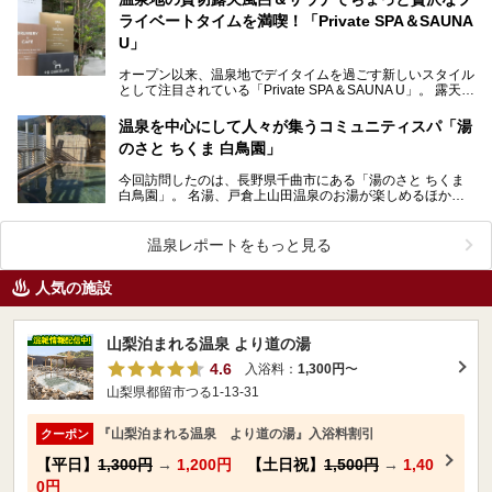
ライベートタイムを満喫！「Private SPA＆SAUNA
U」
オープン以来、温泉地でデイタイムを過ごす新しいスタイル
として注目されている「Private SPA＆SAUNA U」。 露天風
呂を備えた貸切利用の個室には、サ…
温泉を中心にして人々が集うコミュニティスパ「湯
のさと ちくま 白鳥園」
今回訪問したのは、長野県千曲市にある「湯のさと ちくま
白鳥園」。 名湯、戸倉上山田温泉のお湯が楽しめるほか、
カフェやレストラン、食堂の三ヶ所で食事が味わえる…
温泉レポートをもっと見る
人気の施設
山梨泊まれる温泉 より道の湯
4.6
入浴料：
1,300円
〜
山梨県都留市つる1-13-31
『山梨泊まれる温泉 より道の湯』入浴料割引
クーポン
【平日】
1,300円
→
1,200円
【土日祝】
1,500円
→
1,40
0円