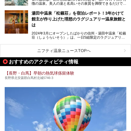
徴の温泉。美人の湯と名高いその泉質を満喫できるだけでな
く、日本一の星空鑑賞ができる注目の温泉地です。
昼神温泉では、朝市などの観光スポットや、信州名物のおや
湯田中温泉「松籟荘」を宿泊レポート！3年かけて
きを楽しめるグルメスポットなど、観光を楽しむにはぴった
館主が作り上げた理想のラグジュアリー温泉旅館と
りの場所が豊富にあります。
この記事では、昼神温泉での滞在を充実させる宿泊施設や日
は
帰り温泉、見どころ満載の観光・グルメスポットに加え、ア
クセス方法も順に紹介します。
2024年3月にオープンしたばかりの信州・湯田中温泉「松籟
荘（しょうらいそう）」は、一日5組限定のラグジュアリー
温泉旅館。全室が源泉掛け流しの露天風呂、庭園付きで、プ
ライベートに楽しめる非日常感が味わえます。また宿泊者は
道向かいの「よろづや」の大浴場「桃山風呂」や共同浴場の
ニフティ温泉ニュースTOPへ
「湯田中大湯」も利用ができます。
おすすめのアクティビティ情報
極上のお湯に浸り上質なお料理に舌鼓、特別な日に泊まりた
い湯田中温泉「松籟荘」を、実際に宿泊した目線で紹介しま
す。
【長野・白馬】早朝の熱気球係留体験
長野県北安曇郡白馬村北城5746-3