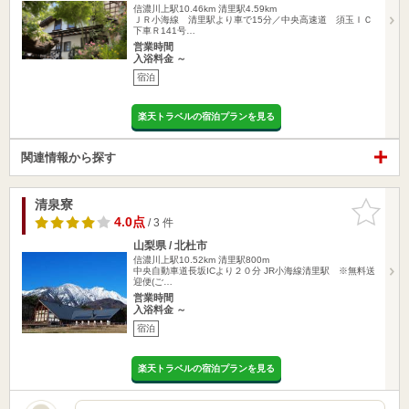
信濃川上駅10.46km
清里駅4.59km
ＪＲ小海線 清里駅より車で15分／中央高速道 須玉ＩＣ
下車Ｒ141号…
営業時間
入浴料金 ～
宿泊
楽天トラベルの宿泊プランを見る
関連情報から探す
清泉寮
お気に入
りに追加
4.0点
/ 3 件
山梨県 / 北杜市
信濃川上駅10.52km
清里駅800m
中央自動車道長坂ICより２０分 JR小海線清里駅 ※無料送
迎便(ご…
営業時間
入浴料金 ～
宿泊
楽天トラベルの宿泊プランを見る