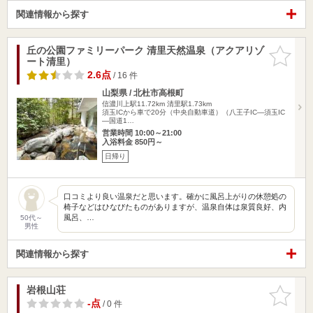
関連情報から探す
丘の公園ファミリーパーク 清里天然温泉（アクアリゾ
お気に入
ート清里）
りに追加
2.6点
/ 16 件
山梨県 / 北杜市高根町
信濃川上駅11.72km
清里駅1.73km
須玉ICから車で20分（中央自動車道）（八王子IC—須玉IC
—国道1…
営業時間 10:00～21:00
入浴料金 850円～
日帰り
口コミより良い温泉だと思います。確かに風呂上がりの休憩処の
椅子などはひなびたものがありますが、温泉自体は泉質良好、内
風呂、…
50代～
男性
関連情報から探す
岩根山荘
お気に入
りに追加
-点
/ 0 件