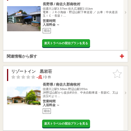
長野県 / 南佐久郡南牧村
信濃川上駅3.57km
佐久広瀬駅2.01km
電車：ＪＲ小海線・野辺山駅下車送迎 ／ お車：中央道須
玉ＩＣ・長坂Ｉ…
営業時間
入浴料金 ～
宿泊
楽天トラベルの宿泊プランを見る
関連情報から探す
リゾートイン 黒岩荘
お気に入
りに追加
-点
/ 0 件
長野県 / 南佐久郡南牧村
信濃川上駅5.56km
野辺山駅355m
JR野辺山駅から徒歩約5分、中央自動車道・長坂IC、又は
須玉ICより…
営業時間
入浴料金 ～
宿泊
楽天トラベルの宿泊プランを見る