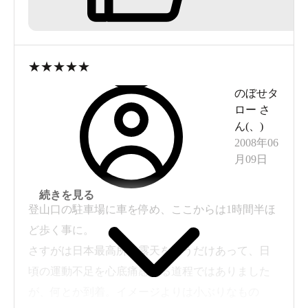
★
★
★
★
★
のぼせタ
ロー
さ
ん(
、
)
2008年06
月09日
続きを見る
登山口の駐車場に車を停め、ここからは1時間半ほ
ど歩く事に。
さすがは日本最高所の露天を謳うだけあって、日
頃の運動不足を心底痛感する道程ではありました
が、何とか到着。イメージよりは小ぶりなもの