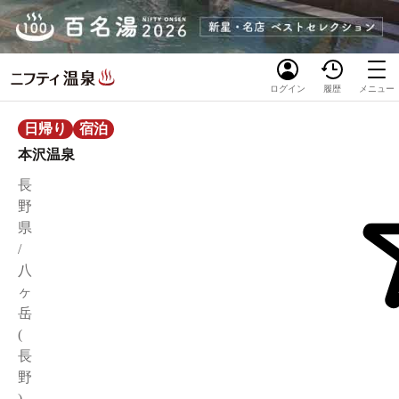
ログイン
履歴
メニュー
日帰り
宿泊
本沢温泉
長
野
県
/
八
ヶ
岳
(
長
野
)