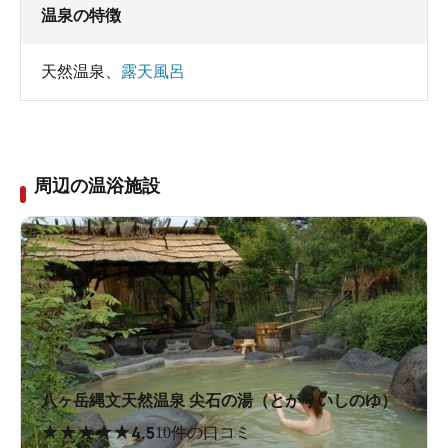
温泉の特徴
天然温泉
、
露天風呂
周辺の温浴施設
八ヶ岳縄文天然温泉 尖石の湯（とがりいしのゆ）
★
★
★
★
★
4.5
10件の口コミ