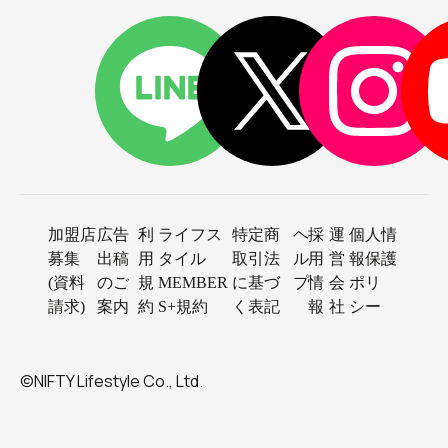
加盟店
広告
利
ライフス
特定商
ヘ
採
運
個人情
募集
出稿
用
タイル
取引法
ル
用
営
報保護
(資料
のご
規
MEMBER
に基づ
プ
情
会
ポリ
請求)
案内
約
S+規約
く表記
報
社
シー
©NIFTY Lifestyle Co., Ltd.