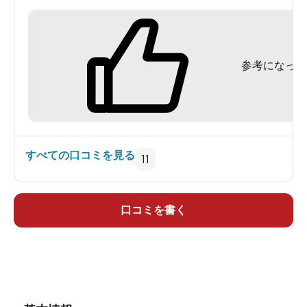
の、これだけの環境そして達成感、しかも白濁し
た硫黄泉は何よりも代え難い。幸い先客ともタイ
ミング良く入れ替わりで早速入浴。
参考になった
入浴後暫くすると妙なピリピリ感を全身に感じ
る。成分表は勿論見当たりませんが、酸性度は相
当なものなのかもしれない。このピリピリ感は以
後2～3日、自宅で入浴しても感じる程の強烈なも
のでした。
すべての口コミを見る
11
しかし自分の体力の落ちようには愕然。道中も楽
しめる体力を準備して、次回はこの先の硫黄岳に
も挑戦しよう。
口コミを書く