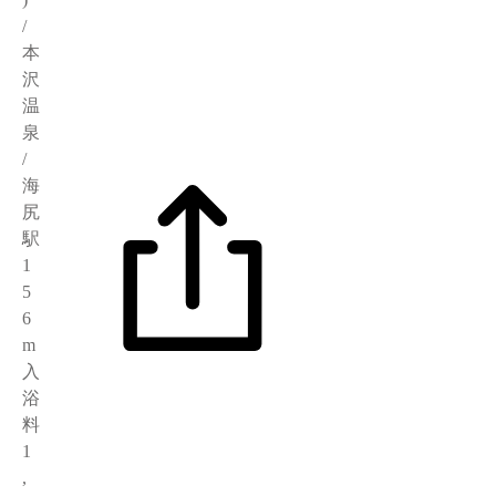
/
本
沢
温
泉
/
海
尻
駅
1
5
6
m
入
浴
料
1
,