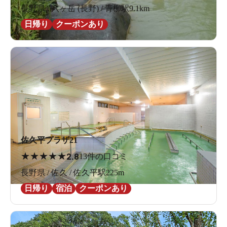
長野県 / 八ヶ岳 (長野) / 青柳駅9.1km
日帰り
クーポンあり
佐久平プラザ21
★
★
★
★
★
2.8
13件の口コミ
長野県 / 佐久 / 佐久平駅225m
日帰り
宿泊
クーポンあり