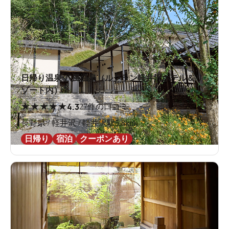
日帰り温泉 八風温泉（ルグラン軽井沢ホテル＆リ
ゾート内）
★
★
★
★
★
4.3
27件の口コミ
長野県 / 軽井沢 / 軽井沢駅5.8km
日帰り
宿泊
クーポンあり