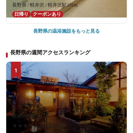
長野県 / 軽井沢 / 軽井沢駅191m
日帰り
クーポンあり
長野県の
温浴施設をもっと見る
長野県の週間アクセスランキング
1
林檎の湯屋おぶ～
★
★
★
★
★
4.7
252件の口コミ