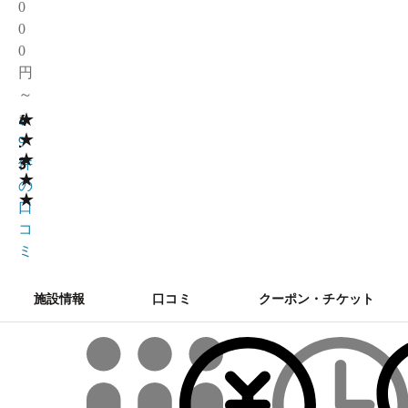
0
0
0
円
～
★
4
1
★
.
9
★
3
件
★
の
★
口
コ
ミ
施設情報
口コミ
クーポン・チケット