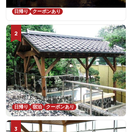
長野県 / 松本 / 平田駅1.9km
日帰り
クーポンあり
2
クア・アンド・ホテル 信州健康ランド
★
★
★
★
★
4.6
16件の口コミ
長野県 / 松本 / 村井駅424m
日帰り
宿泊
クーポンあり
3