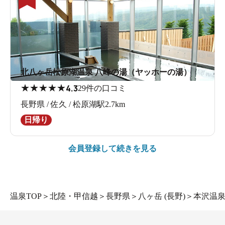
北八ヶ岳松原湖温泉 八峰の湯（ヤッホーの湯）
★
★
★
★
★
4.3
29件の口コミ
長野県 / 佐久 / 松原湖駅2.7km
日帰り
会員登録して続きを見る
温泉TOP
＞
北陸・甲信越
＞
長野県
＞
八ヶ岳 (長野)
＞
本沢温