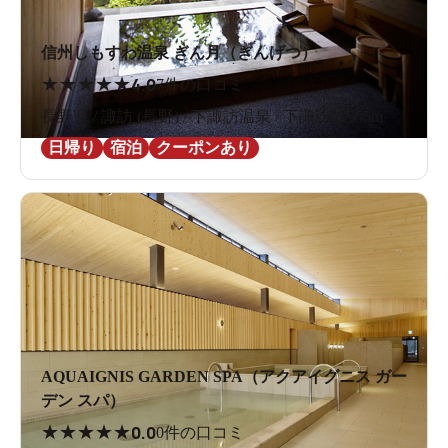
信州しもすわ温泉 ぎん月（ぎんげつ）
★
★
★
★
★
4.0
7件の口コミ
長野県 / 諏訪 (長野) / 下諏訪温泉 / 下諏訪駅555m
日帰り
宿泊
クーポンあり
AQUAIGNIS GARDEN SPA（アクアイグニス ガー
デン スパ）
★
★
★
★
★
0.0
0件の口コミ