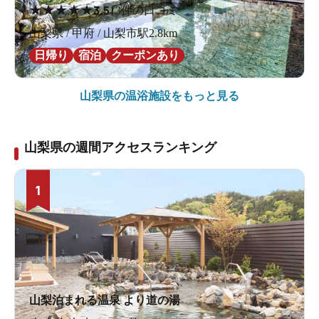
★
★
★
★
★
3.5
13件の口コミ
山梨県 / 甲府 / 山梨市駅2.8km
日帰り
宿泊
クーポンあり
山梨県の
温浴施設をもっと見る
山梨県の週間アクセスランキング
1
山梨泊まれる温泉 より道の湯