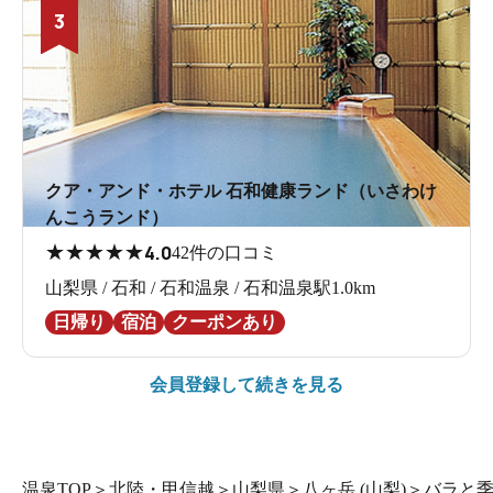
3
クア・アンド・ホテル 石和健康ランド（いさわけ
んこうランド）
★
★
★
★
★
4.0
42件の口コミ
山梨県 / 石和 / 石和温泉 / 石和温泉駅1.0km
日帰り
宿泊
クーポンあり
会員登録して続きを見る
温泉TOP
＞
北陸・甲信越
＞
山梨県
＞
八ヶ岳 (山梨)
＞
バラと