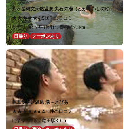
八ヶ岳縄文天然温泉 尖石の湯（とがりいしのゆ）
★
★
★
★
★
4.5
10件の口コミ
長野県 / 八ヶ岳 (長野) / 青柳駅9.1km
日帰り
クーポンあり
竜王ラドン温泉 湯～とぴあ
★
★
★
★
★
4.4
75件の口コミ
山梨県 / 甲府 / 竜王駅816m