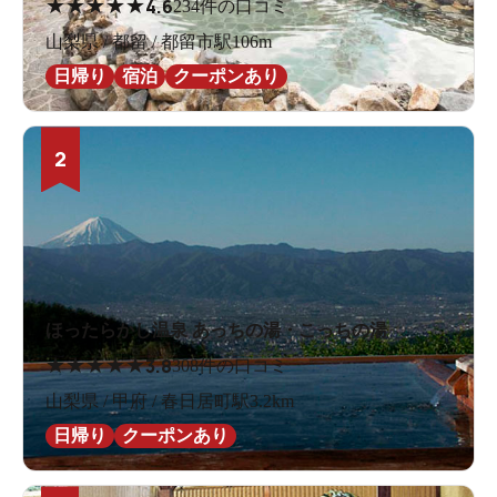
★
★
★
★
★
4.6
234件の口コミ
山梨県 / 都留 / 都留市駅106m
日帰り
宿泊
クーポンあり
2
ほったらかし温泉 あっちの湯・こっちの湯
★
★
★
★
★
3.8
308件の口コミ
山梨県 / 甲府 / 春日居町駅3.2km
日帰り
クーポンあり