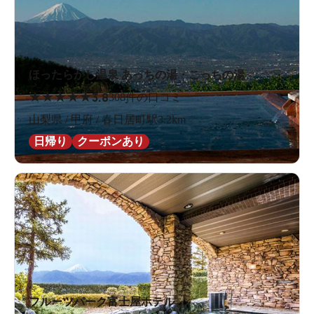
ほったらかし温泉 あっちの湯・こっちの湯
★
★
★
★
★
3.8
308件の口コミ
山梨県 / 甲府 / 春日居町駅3.2km
日帰り
クーポンあり
フルーツパーク富士屋ホテル