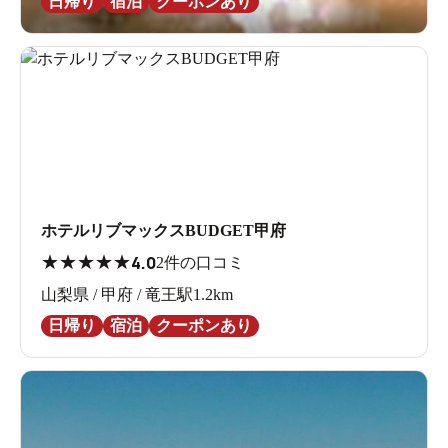
日帰り
宿泊
クーポンあり
ホテルリブマックスBUDGET甲府
★
★
★
★
★
4.0
2件の口コミ
山梨県 / 甲府 / 竜王駅1.2km
日帰り
宿泊
クーポンあり