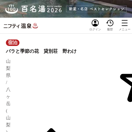
ログイン
履歴
メニュー
宿泊
バラと季節の花 貸別荘 野わけ
山
梨
県
/
八
ヶ
岳
(
山
梨
)