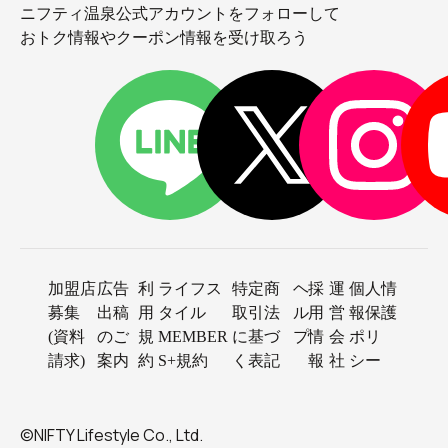
ニフティ温泉公式アカウントをフォローして
おトク情報やクーポン情報を受け取ろう
加盟店
広告
利
ライフス
特定商
ヘ
採
運
個人情
募集
出稿
用
タイル
取引法
ル
用
営
報保護
(資料
のご
規
MEMBER
に基づ
プ
情
会
ポリ
請求)
案内
約
S+規約
く表記
報
社
シー
©NIFTY Lifestyle Co., Ltd.