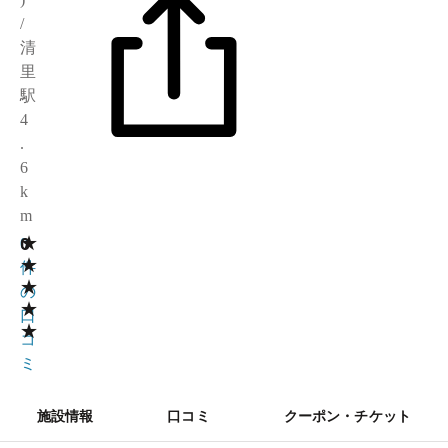
/
清
里
駅
4
.
6
k
m
★
0
0
★
件
★
の
★
口
★
コ
ミ
施設情報
口コミ
クーポン・チケット