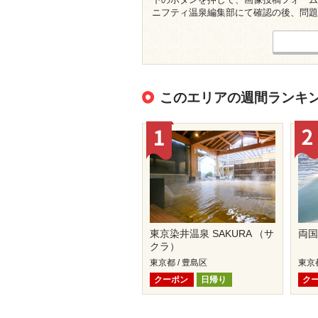
ニフティ温泉編集部にて確認の後、問題
このエリアの週間ランキ
東京染井温泉 SAKURA （サ
両
クラ）
東京都 / 豊島区
東京都
クーポン
日帰り
ク