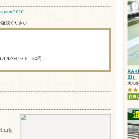
ite.com/1010
ご確認ください
オルのセット 20円
円
RAK
田）
東京都
日帰
出口徒