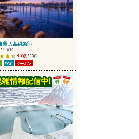
豊洲 万葉倶楽部
/ 江東区
4.7点
/ 23件
り
宿泊
クーポン