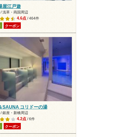
湯屋江戸遊
 / 浅草・両国周辺
4.6点
/ 464件
り
クーポン
＆SAUNA コリドーの湯
 / 銀座・新橋周辺
4.2点
/ 6件
り
クーポン