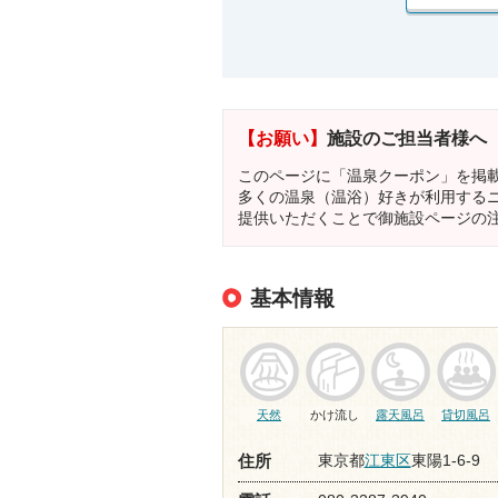
【お願い】
施設のご担当者様へ
このページに「温泉クーポン」を掲
多くの温泉（温浴）好きが利用する
提供いただくことで御施設ページの
基本情報
天然
かけ流し
露天風呂
貸切風呂
東京都
江東区
東陽1-6-9
住所