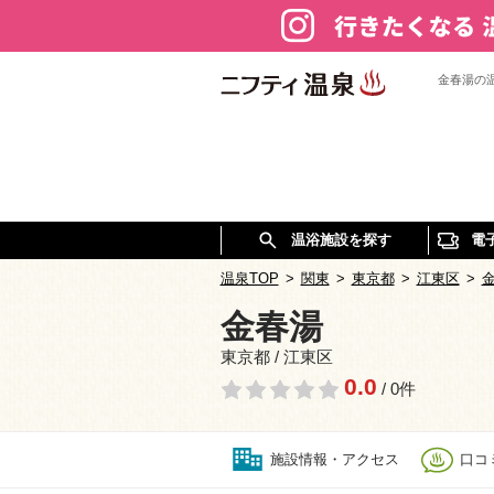
金春湯の
温浴施設を探す
電
温泉TOP
>
関東
>
東京都
>
江東区
>
金春湯
東京都 / 江東区
0.0
/ 0件
施設情報・アクセス
口コミ