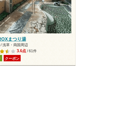
ROXまつり湯
 / 浅草・両国周辺
3.6点
/ 61件
り
クーポン