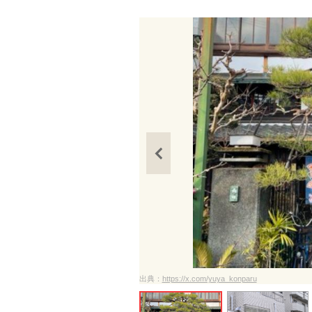
出典：
https://x.com/yuya_konparu