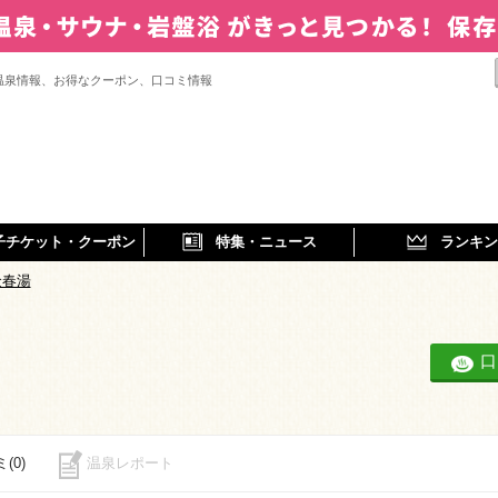
温泉情報、お得なクーポン、口コミ情報
子チケット・クーポン
特集・ニュース
ランキン
金春湯
口
(0)
温泉レポート