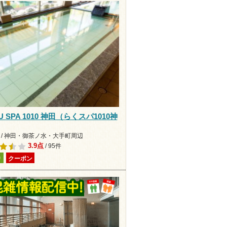
U SPA 1010 神田（らくスパ1010神
 / 神田・御茶ノ水・大手町周辺
3.9点
/ 95件
り
クーポン