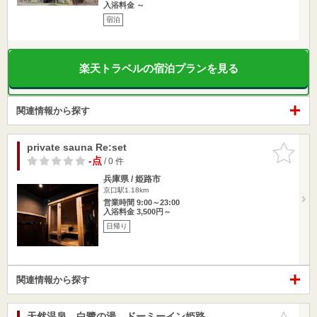
入浴料金 ～
宿泊
楽天トラベルの宿泊プランを見る
関連情報から探す
private sauna Re:set
お気に入
りに追加
-点
/ 0 件
兵庫県 / 姫路市
京口駅1.18km
営業時間 9:00～23:00
入浴料金 3,500円～
日帰り
関連情報から探す
天然温泉 白鷺の湯 ドーミーイン姫路
お気に入