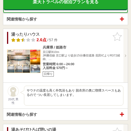
楽天トラベルの宿泊プランを見る
関連情報から探す
湯ったりハウス
お気に入
りに追加
2.6点
/ 57 件
兵庫県 / 姫路市
京口駅810m
JR播但線 京口駅より徒歩15分播但道路 花田ICよりR372経
由、…
営業時間 6:00～24:00
入浴料金 570円～
日帰り
サウナの温度も高く外気浴もあり 脱衣所の奥に喫煙スペースもあ
るので つい長居してしまいます。
20代 男
性
関連情報から探す
湯あそびひろば憩いの湯
お気に入