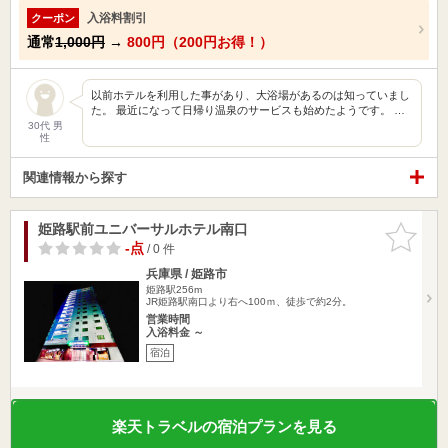
入浴料割引
クーポン
通常
1,000円
→
800円（200円お得！）
以前ホテルを利用した事があり、大浴場があるのは知っていまし
た。 最近になって日帰り温泉のサービスも始めたようです。 …
30代 男
性
関連情報から探す
姫路駅前ユニバーサルホテル南口
お気に入
りに追加
-点
/ 0 件
兵庫県 / 姫路市
姫路駅256m
JR姫路駅南口より右へ100ｍ、徒歩で約2分。
営業時間
入浴料金 ～
宿泊
楽天トラベルの宿泊プランを見る