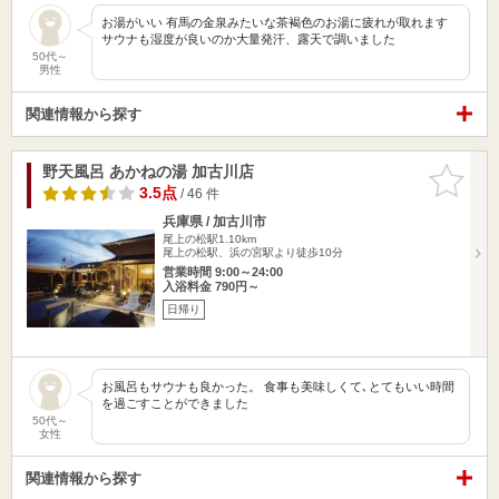
お湯がいい 有馬の金泉みたいな茶褐色のお湯に疲れが取れます
サウナも湿度が良いのか大量発汗、露天で調いました
50代～
男性
関連情報から探す
野天風呂 あかねの湯 加古川店
お気に入
りに追加
3.5点
/ 46 件
兵庫県 / 加古川市
尾上の松駅1.10km
尾上の松駅、浜の宮駅より徒歩10分
営業時間 9:00～24:00
入浴料金 790円～
日帰り
お風呂もサウナも良かった。 食事も美味しくて､とてもいい時間
を過ごすことができました
50代～
女性
関連情報から探す