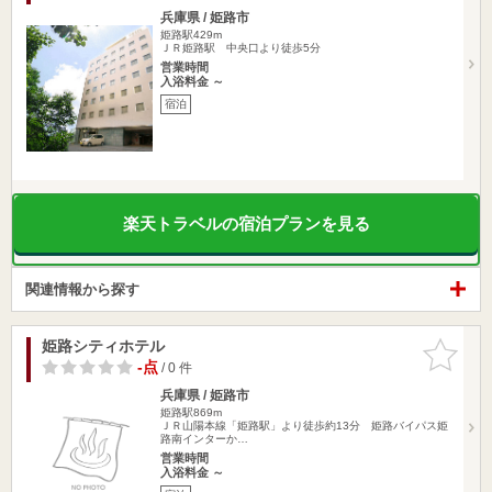
兵庫県 / 姫路市
姫路駅429m
ＪＲ姫路駅 中央口より徒歩5分
営業時間
入浴料金 ～
宿泊
楽天トラベルの宿泊プランを見る
関連情報から探す
姫路シティホテル
お気に入
りに追加
-点
/ 0 件
兵庫県 / 姫路市
姫路駅869m
ＪＲ山陽本線「姫路駅」より徒歩約13分 姫路バイパス姫
路南インターか…
営業時間
入浴料金 ～