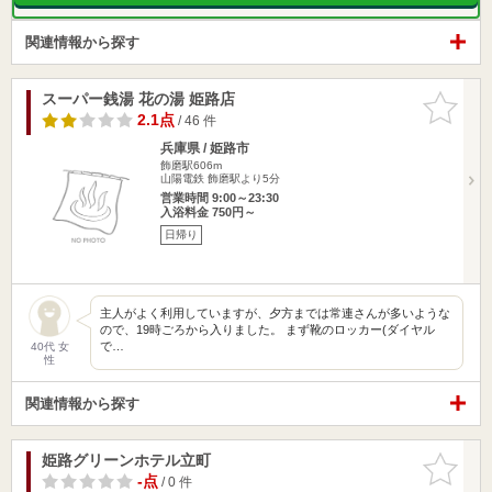
関連情報から探す
スーパー銭湯 花の湯 姫路店
お気に入
りに追加
2.1点
/ 46 件
兵庫県 / 姫路市
飾磨駅606m
山陽電鉄 飾磨駅より5分
営業時間 9:00～23:30
入浴料金 750円～
日帰り
主人がよく利用していますが、夕方までは常連さんが多いような
ので、19時ごろから入りました。 まず靴のロッカー(ダイヤル
で…
40代 女
性
関連情報から探す
姫路グリーンホテル立町
お気に入
りに追加
-点
/ 0 件