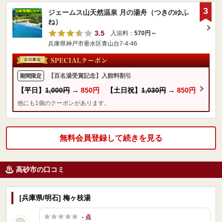
3
ジェームス山天然温泉 月の湯舟（つきのゆふ
ね）
3.5
入浴料：
570円～
兵庫県神戸市垂水区青山台7-4-46
【百名湯受賞記念】入館料割引
期間限定
【平日】
1,000円
→
850円
【土日祝】
1,030円
→
850円
他にも1個のクーポンがあります。
無料会員登録して続きを見る
高砂市の口コミ
[兵庫県/明石] 梅ヶ枝湯
- 点