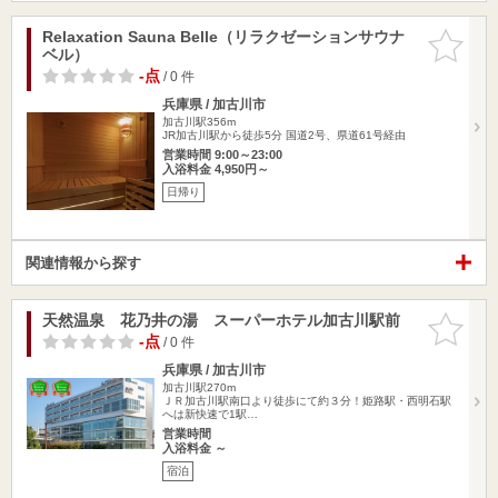
Relaxation Sauna Belle（リラクゼーションサウナ
お気に入
ベル）
りに追加
-点
/ 0 件
兵庫県 / 加古川市
加古川駅356m
JR加古川駅から徒歩5分 国道2号、県道61号経由
営業時間 9:00～23:00
入浴料金 4,950円～
日帰り
関連情報から探す
天然温泉 花乃井の湯 スーパーホテル加古川駅前
お気に入
りに追加
-点
/ 0 件
兵庫県 / 加古川市
加古川駅270m
ＪＲ加古川駅南口より徒歩にて約３分！姫路駅・西明石駅
へは新快速で1駅…
営業時間
入浴料金 ～
宿泊