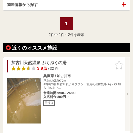
関連情報から探す
1
2
件中 1件～2件を表示
近くのオススメ施設
加古川天然温泉 ぷくぷくの湯
お気に入
りに追加
3.9点
/ 32 件
兵庫県 / 加古川市
尾上の松駅970m
JR神戸線 加古川駅よりタクシー利用6分加古川バイパス加
古川ICより…
営業時間 9:00～24:00
入浴料金 800円～
日帰り