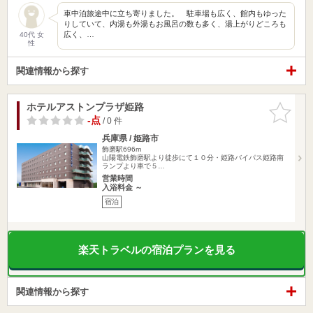
車中泊旅途中に立ち寄りました。 駐車場も広く、館内もゆった
りしていて、内湯も外湯もお風呂の数も多く、湯上がりどころも
広く、…
40代 女
性
関連情報から探す
ホテルアストンプラザ姫路
お気に入
りに追加
-点
/ 0 件
兵庫県 / 姫路市
飾磨駅696m
山陽電鉄飾磨駅より徒歩にて１０分・姫路バイパス姫路南
ランプより車で５…
営業時間
入浴料金 ～
宿泊
楽天トラベルの宿泊プランを見る
関連情報から探す