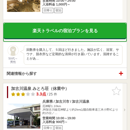
営業時間 10:00～24:00
入浴料金 1,000円～
日帰り
宿泊
楽天トラベルの宿泊プランを見る
回数券を購入して、５回ほど行きました。施設が広く、浴室、サ
ウナ、脱衣所など定期的な清掃が行き届いています。混雑するこ
とがあ…
50代～
男性
関連情報から探す
加古川温泉 みとろ荘（休業中）
お気に入
りに追加
3.3点
/ 25 件
兵庫県 / 加古川市 / 加古川温泉
厄神駅1.10km
JR加古川線厄神駅より約2km山陽自動車道三木小野ICより
約15分／…
営業時間 10:00～19:00
入浴料金 900円～
日帰り
宿泊