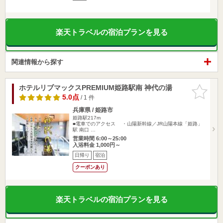
楽天トラベルの宿泊プランを見る
関連情報から探す
ホテルリブマックスPREMIUM姫路駅南 神代の湯
お気に入
りに追加
5.0点
/ 1 件
兵庫県 / 姫路市
姫路駅217m
■電車でのアクセス ・山陽新幹線／JR山陽本線「姫路」
駅 南口 …
営業時間 6:00～25:00
入浴料金 1,000円～
日帰り
宿泊
クーポンあり
楽天トラベルの宿泊プランを見る