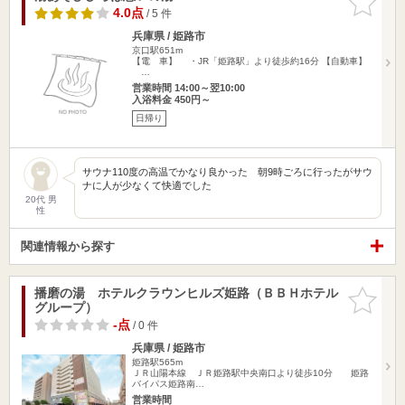
りに追加
4.0点
/ 5 件
兵庫県 / 姫路市
京口駅651m
【電 車】 ・JR「姫路駅」より徒歩約16分 【自動車】
…
営業時間 14:00～翌10:00
入浴料金 450円～
日帰り
サウナ110度の高温でかなり良かった 朝9時ごろに行ったがサウ
ナに人が少なくて快適でした
20代 男
性
関連情報から探す
播磨の湯 ホテルクラウンヒルズ姫路（ＢＢＨホテル
お気に入
グループ）
りに追加
-点
/ 0 件
兵庫県 / 姫路市
姫路駅565m
ＪＲ山陽本線 ＪＲ姫路駅中央南口より徒歩10分 姫路
バイパス姫路南…
営業時間