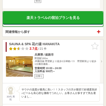
宿泊
楽天トラベルの宿泊プランを見る
関連情報から探す
SAUNA & SPA 花の湯 HANAKITA
お気に入
りに追加
2.7点
/ 21 件
兵庫県 / 姫路市
野里駅180m
JR播但線 野里駅より徒歩1分神姫バス 野里駅前より徒歩
1分播但連絡…
営業時間 10:00～24:00
入浴料金 900円～
日帰り
サウナの温度が最高に良い！！スタッフの方が親切で好感度良好
♪ビールも良心的な価格でうれしい。お客さんが多すぎて気を遣
いまし…
30代 男
性