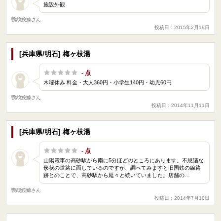
施設外観
鸚鵡鮟鱇さん
投稿日：2015年2月19日
[兵庫県/明石] 梅ヶ枝湯
- 点
木曜休み 料金・大人360円・小学生140円・幼児60円
鸚鵡鮟鱇さん
投稿日：2014年11月11日
[兵庫県/明石] 梅ヶ枝湯
- 点
山陽電車の高砂駅から南に5分ほどのところにあります。不思議な
形状の道路に面しているのですが、調べてみますと旧国鉄の線路
跡とのことで、高砂駅から延々と続いていました。店舗の…
鸚鵡鮟鱇さん
投稿日：2014年7月10日