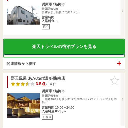
兵庫県 / 姫路市
妻鹿駅692m
妻鹿駅より徒歩にて約１２分
営業時間
入浴料金 ～
宿泊
楽天トラベルの宿泊プランを見る
関連情報から探す
野天風呂 あかねの湯 姫路南店
お気に入
りに追加
3.5点
/ 14 件
兵庫県 / 姫路市
妻鹿駅693m
山電妻鹿駅より徒歩約12分姫路バイパス市川ランプより約
2km
営業時間 10:00～24:00
入浴料金 850円～
日帰り