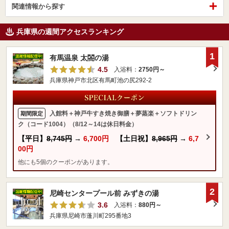
関連情報から探す
兵庫県の週間アクセスランキング
1
有馬温泉 太閤の湯
4.5
入浴料：
2750円～
兵庫県神戸市北区有馬町池の尻292-2
入館料＋神戸牛すき焼き御膳＋夢蒸楽＋ソフトドリン
期間限定
ク（コード1004）（8/12～14は休日料金）
【平日】
8,745円
→
6,700円
【土日祝】
8,965円
→
6,7
00円
他にも5個のクーポンがあります。
2
尼崎センタープール前 みずきの湯
3.6
入浴料：
880円～
兵庫県尼崎市蓬川町295番地3