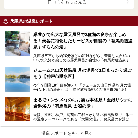
口コミをもっと見る
兵庫県の温泉レポート
緑豊かで広大な露天風呂で2種類の良泉が楽しめ
る！美容に特化したサービスが自慢の「有馬街道温
泉すずらんの湯」
兵庫県三宮から約20分ほどの距離ながら、豊富な大自然の
中での入浴が楽しめる露天風呂が自慢の「有馬街道温泉すず
らんの湯」。 美肌に効果的な2種類の源泉に加え…
ジェームス山天然温泉 月の湯舟で1日まったり過ご
そう【神戸市垂水区】
今年で開業18年目を迎えた『ジェームス山天然温泉 月の湯
舟(以下月の湯舟)』は、温浴施設激戦区の神戸市内にありま
す。 2021年10月、過去最大規模のリニュー…
まるでエンタメなのにお湯も本格派！金銀サウナに
岩盤浴の「有馬温泉 太閤の湯」
大阪、京都、神戸、関西の三都市から近い有馬温泉で、唯一
の温泉テーマパークである「太閤の湯」。お風呂のお湯は金
泉、銀泉、炭酸泉とそろって豪華絢爛、オリジナリティあ…
温泉レポートをもっと見る