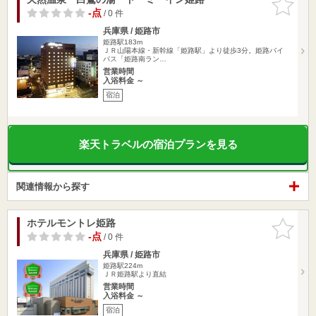
りに追加
-点
/ 0 件
兵庫県 / 姫路市
姫路駅183m
ＪＲ山陽本線・新幹線「姫路駅」より徒歩3分。姫路バイ
パス「姫路南ラン…
営業時間
入浴料金 ～
宿泊
楽天トラベルの宿泊プランを見る
関連情報から探す
ホテルモントレ姫路
お気に入
りに追加
-点
/ 0 件
兵庫県 / 姫路市
姫路駅224m
ＪＲ姫路駅より直結
営業時間
入浴料金 ～
宿泊