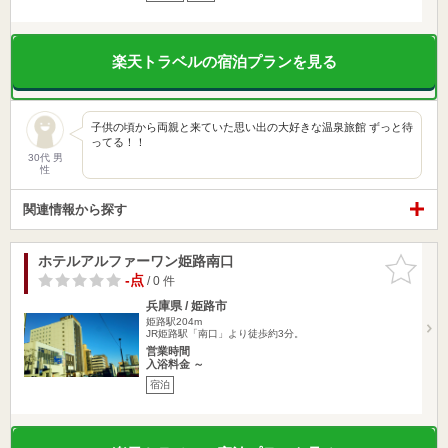
楽天トラベルの宿泊プランを見る
子供の頃から両親と来ていた思い出の大好きな温泉旅館 ずっと待
ってる！！
30代 男
性
関連情報から探す
ホテルアルファーワン姫路南口
お気に入
りに追加
-点
/ 0 件
兵庫県 / 姫路市
姫路駅204m
JR姫路駅「南口」より徒歩約3分。
営業時間
入浴料金 ～
宿泊