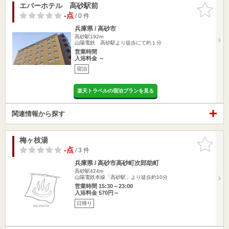
エバーホテル 高砂駅前
お気に入
りに追加
-点
/ 0 件
兵庫県 / 高砂市
高砂駅192m
山陽電鉄 高砂駅より徒歩にて約１分
営業時間
入浴料金 ～
宿泊
楽天トラベルの宿泊プランを見る
関連情報から探す
梅ヶ枝湯
お気に入
りに追加
-点
/ 3 件
兵庫県 / 高砂市高砂町次郎助町
高砂駅424m
山陽電鉄本線「高砂駅」より徒歩約10分
営業時間 15:30～23:00
入浴料金 570円～
日帰り