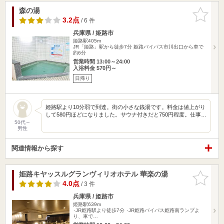
森の湯
お気に入
りに追加
3.2点
/ 6 件
兵庫県 / 姫路市
姫路駅405m
JR「姫路」駅から徒歩7分 姫路バイパス市川出口から車で
約6分
営業時間 13:00～24:00
入浴料金 570円～
日帰り
姫路駅より10分弱で到達。街の小さな銭湯です。料金は値上がり
して580円ほどになりました。サウナ付きだと750円程度。仕事…
50代～
男性
関連情報から探す
姫路キヤッスルグランヴィリオホテル 華楽の湯
お気に入
りに追加
4.0点
/ 3 件
兵庫県 / 姫路市
姫路駅639m
･JR姫路駅より徒歩7分 ･JR姫路バイパス姫路南ランプよ
り、車で…