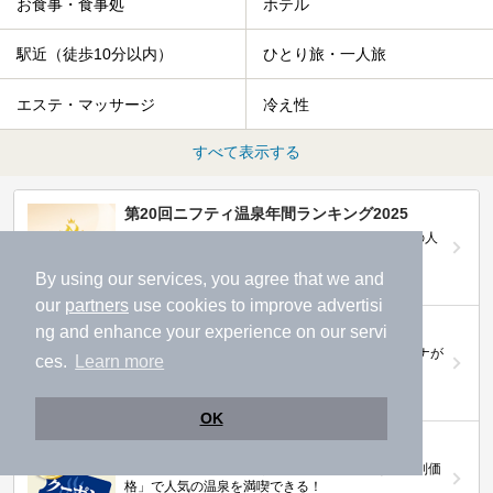
お食事・食事処
ホテル
駅近（徒歩10分以内）
ひとり旅・一人旅
エステ・マッサージ
冷え性
すべて表示する
第20回ニフティ温泉年間ランキング2025
全国約2.2万件の中から頂点に選ばれた、2025年の人
気施設は…
By using our services, you agree that we and
our
partners
use cookies to improve advertisi
ニフティ温泉 サウナランキング2026
ng and enhance your experience on our servi
おふろ好きユーザーの投票により、全国No.1サウナが
ces.
Learn more
決定！
OK
ニフティ温泉プレミアムクーポン
ノジマモバイル会員向け 通常よりもお得な「特別価
格」で人気の温泉を満喫できる！