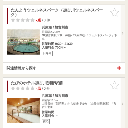
たんようウェルネスパーク（加古川ウェルネスパー
お気に入
ク）
りに追加
-点
/ 0 件
兵庫県 / 加古川市
日岡駅2.70km
JR加古川駅下車、神姫バス約20分「ウェルネスパーク」下
車
営業時間 9:30～21:30
入浴料金 700円～
日帰り
関連情報から探す
たびのホテル加古川別府駅前
お気に入
りに追加
-点
/ 0 件
兵庫県 / 加古川市
別府駅110m
山陽電鉄「別府駅」から徒歩 約1分 【山陽自動車道】「加
古川北IC…
営業時間
入浴料金 ～
宿泊