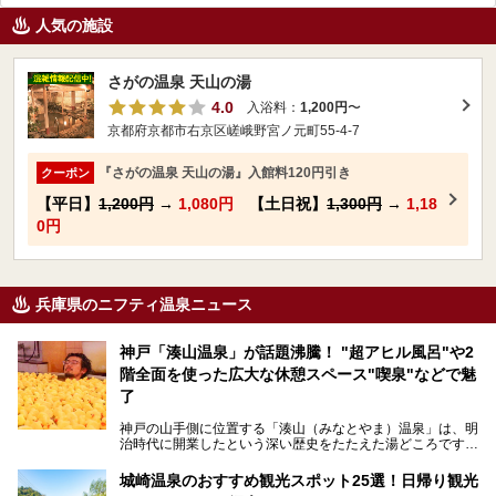
人気の施設
さがの温泉 天山の湯
4.0
入浴料：
1,200円
〜
京都府京都市右京区嵯峨野宮ノ元町55-4-7
『さがの温泉 天山の湯』入館料120円引き
クーポン
【平日】
1,200円
→
1,080円
【土日祝】
1,300円
→
1,18
0円
兵庫県のニフティ温泉ニュース
神戸「湊山温泉」が話題沸騰！ "超アヒル風呂"や2
階全面を使った広大な休憩スペース"喫泉"などで魅
了
神戸の山手側に位置する「湊山（みなとやま）温泉」は、明
治時代に開業したという深い歴史をたたえた湯どころです。
そんな長寿の温泉が今、話題となっています。理由は湯船い
っぱいに浮かぶアヒルちゃん。さらに、ゆったりくつろげて
城崎温泉のおすすめ観光スポット25選！日帰り観光
コワーキングも可能な休憩スペースも人気に。斬新な企画や