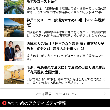
モデルコースも紹介
設備で人々をアッと驚かせる湊山温泉の魅力をリポートしま
す。
城崎温泉は、兵庫県の日本海側に位置する観光客に人気の温
泉地。川沿いの柳並木が情緒ある温泉街の街歩きや7つある
外湯巡り、ロープウェイからの絶景、冬のカニ料理などで知
られています。鉄道の駅から温泉街が近く、歩いて回るのに
神戸市のスーパー銭湯おすすめ15選 【2025年最新
ちょうどよい規模で、日帰りでの訪問にもおすすめです。
版】
この記事では、城崎温泉と周辺の見どころから厳選した25
大阪府の西、兵庫県の県庁所在地である神戸市。大阪湾に面
の観光スポットをピックアップ。温泉やご当地グルメなどを
し、淡路島との間を結ぶ明石海峡大橋の始点にもなっていま
盛り込んだ日帰り観光モデルコースも紹介しているので、ぜ
す。古くから港町として栄え、異国情緒の残る異人館街や中
ひ参考にしてくださいね！
華街をはじめ、きらびやかに発展したハーバーランドなど、
西日本人気No.1「神戸みなと温泉 蓮」総支配人が
人気観光スポットもめじろ押しです。
語る、使命とは- 温泉のお仕事 vol.02
そして、温泉好きの視点から見ると、神戸市といえば何とい
っても「有馬温泉」。日本三古湯の一角をなす、歴史ある名
温浴施設で働く方々をインタビューする企画「温泉のお仕
湯です。そのお湯をリーズナブルに体験できる健康ランドや
事」。
スーパー銭湯があったら……。今回はそんな希望に沿う施設
第2弾はニフティ温泉年間ランキング2018で全国総合ランキ
も含め、おすすめのスパ銭をピックアップしてご紹介してい
ング西日本1位、2年連続「ベストオブ宿泊賞」に輝いた
きます！
名湯、有馬温泉で最大にして最強の日帰り温泉施設
「神戸みなと温泉 蓮」の魅力に迫りました！
「有馬温泉 太閤の湯」
大阪市内から1時間弱、神戸市内からはなんと30分で向かえ
る、日本を代表する温泉地、有馬温泉。
そのなかでも最大の規模を誇る「有馬温泉 太閤の湯」は、
有名な「金泉」と「銀泉」に加え、人工のの炭酸泉まで楽し
める、ある意味「最強」ともいえる施設です。
ニフティ温泉ニュースTOPへ
今回は自慢のお湯をメインにその魅力の数々を紹介します！
おすすめのアクティビティ情報