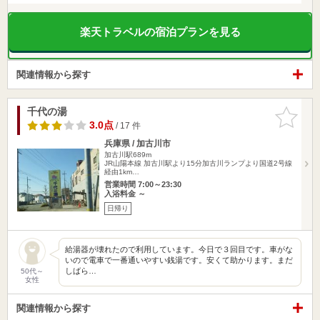
楽天トラベルの宿泊プランを見る
関連情報から探す
千代の湯
お気に入
りに追加
3.0点
/ 17 件
兵庫県 / 加古川市
加古川駅689m
JR山陽本線 加古川駅より15分加古川ランプより国道2号線
経由1km…
営業時間 7:00～23:30
入浴料金 ～
日帰り
給湯器が壊れたので利用しています。今日で３回目です。車がな
いので電車で一番通いやすい銭湯です。安くて助かります。まだ
しばら…
50代～
女性
関連情報から探す