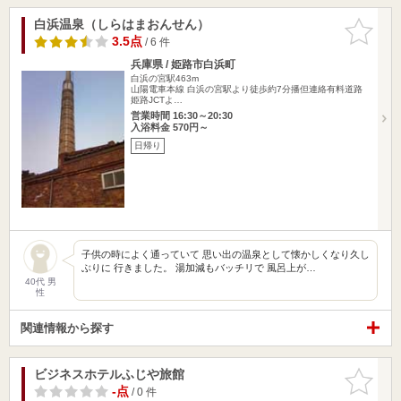
白浜温泉（しらはまおんせん）
お気に入
りに追加
3.5点
/ 6 件
兵庫県 / 姫路市白浜町
白浜の宮駅463m
山陽電車本線 白浜の宮駅より徒歩約7分播但連絡有料道路
姫路JCTよ…
営業時間 16:30～20:30
入浴料金 570円～
日帰り
子供の時によく通っていて 思い出の温泉として懐かしくなり久し
ぶりに 行きました。 湯加減もバッチリで 風呂上が…
40代 男
性
関連情報から探す
ビジネスホテルふじや旅館
お気に入
りに追加
-点
/ 0 件