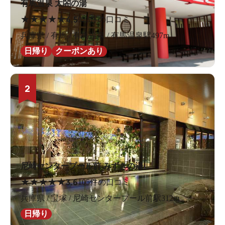
有馬温泉 太閤の湯
★
★
★
★
★
4.5
923件の口コミ
兵庫県 / 有馬 / 有馬温泉 / 有馬温泉駅497m
日帰り
クーポンあり
2
尼崎センタープール前 みずきの湯
★
★
★
★
★
3.6
105件の口コミ
兵庫県 / 宝塚 / 尼崎センタープール前駅312m
日帰り