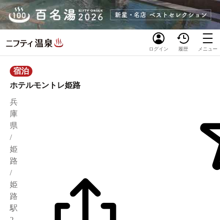
ログイン
履歴
メニュー
宿泊
ホテルモントレ姫路
兵
庫
県
/
姫
路
/
姫
路
駅
2