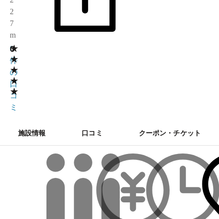
2
7
m
★
0
0
★
件
★
の
★
口
★
コ
ミ
施設情報
口コミ
クーポン・チケット