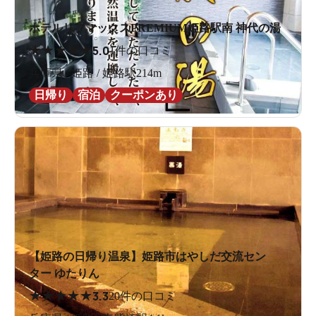
ホテルリブマックスPREMIUM姫路駅南 神代の湯
★
★
★
★
★
5.0
1件の口コミ
兵庫県 / 姫路 / 姫路駅214m
日帰り
宿泊
クーポンあり
【姫路の日帰り温泉】姫路市はやしだ交流セン
ター ゆたりん
★
★
★
★
★
3.3
20件の口コミ