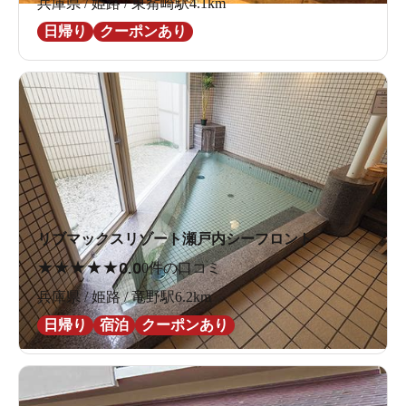
兵庫県 / 姫路 / 東觜崎駅4.1km
日帰り
クーポンあり
リブマックスリゾート瀬戸内シーフロント
★
★
★
★
★
0.0
0件の口コミ
兵庫県 / 姫路 / 竜野駅6.2km
日帰り
宿泊
クーポンあり