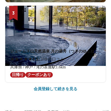
3
ジェームス山天然温泉 月の湯舟（つきのゆふね）
★
★
★
★
★
3.5
128件の口コミ
兵庫県 / 神戸 / 滝の茶屋駅1.6km
日帰り
クーポンあり
会員登録して続きを見る