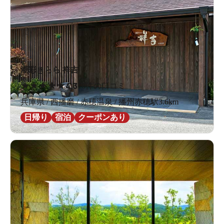
潮彩きらら 祥吉
★
★
★
★
★
4.3
16件の口コミ
兵庫県 / 西播磨 / 赤穂温泉 / 播州赤穂駅3.6km
日帰り
宿泊
クーポンあり