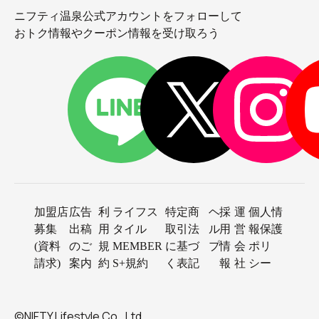
ニフティ温泉公式アカウントをフォローして
おトク情報やクーポン情報を受け取ろう
加盟店
広告
利
ライフス
特定商
ヘ
採
運
個人情
募集
出稿
用
タイル
取引法
ル
用
営
報保護
(資料
のご
規
MEMBER
に基づ
プ
情
会
ポリ
請求)
案内
約
S+規約
く表記
報
社
シー
©NIFTY Lifestyle Co., Ltd.