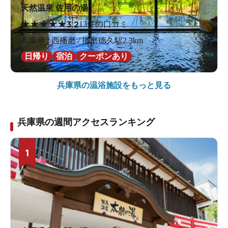
天然温泉 佐用の湯
★
★
★
★
★
3.2
13件の口コミ
兵庫県 / 西播磨 / 播磨徳久駅2.3km
日帰り
宿泊
クーポンあり
兵庫県の
温浴施設をもっと見る
兵庫県の週間アクセスランキング
1