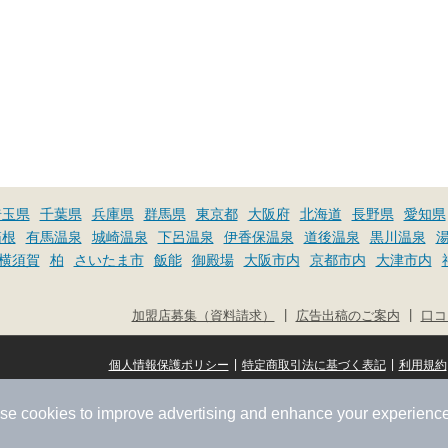
埼玉県
千葉県
兵庫県
群馬県
東京都
大阪府
北海道
長野県
愛知県
箱根
有馬温泉
城崎温泉
下呂温泉
伊香保温泉
道後温泉
黒川温泉
横須賀
柏
さいたま市
飯能
御殿場
大阪市内
京都市内
大津市内
|
|
加盟店募集（資料請求）
広告出稿のご案内
口コ
|
|
個人情報保護ポリシー
特定商取引法に基づく表記
利用規約
se cookies to improve advertising and enhance your experience