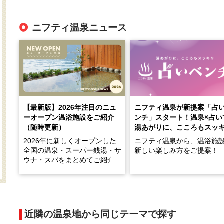
ニフティ温泉ニュース
【最新版】2026年注目のニュ
ニフティ温泉が新提案「占
ーオープン温浴施設をご紹介
ンチ」スタート！温泉×占い
（随時更新）
湯あがりに、こころもスッ
2026年に新しくオープンした
ニフティ温泉から、温浴施
全国の温泉・スーパー銭湯・サ
新しい楽しみ方をご提案！
ウナ・スパをまとめてご紹介！
※随時更新しています
温泉で体を癒したあとに、
でこころもスッキリ──そん
天然温泉や露天風呂、注目のサ
新体験が楽しめる「占いベ
ウナなど、こだわりの魅力がつ
チ」を展開中♨
まったスポットが続々登場して
近隣の温泉地から同じテーマで探す
います。
手相やタロットなど気軽に