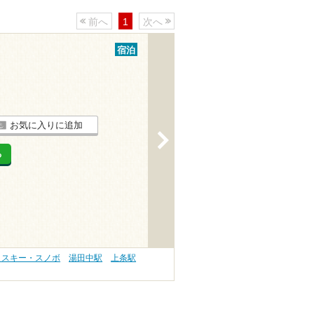
前へ
1
次へ
宿泊
お気に入りに追加
>
る
 スキー・スノボ
湯田中駅
上条駅