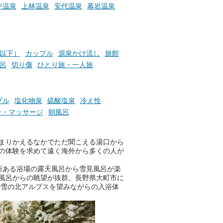
ふろ
中温泉
上林温泉
安代温泉
幕岩温泉
円以下）
カップル
源泉かけ流し
旅館
呂
切り傷
ひとり旅・一人旅
プル
塩化物泉
硫酸塩泉
冷え性
テ・マッサージ
朝風呂
まりかえるなかでただ聞こえる湯口から
の体験を求めて遠く海外から多くの人が
所ある浴場の露天風呂から雪見風呂が楽
風呂からの眺望が抜群。長野県大町市に
で雪の北アルプスを望みながらの入浴体