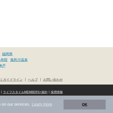
福岡県
湯布院
鬼怒川温泉
神戸
|
|
ミガイドライン
ヘルプ
お問い合わせ
|
|
ライフスタイルMEMBERS+規約
採用情報
© NIFTY Lifestyle Co., Ltd.
 on our services.
Learn more
OK