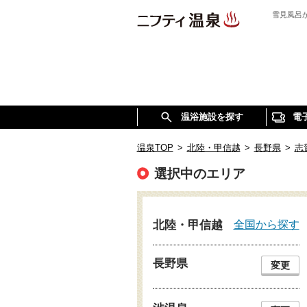
雪見風呂
温浴施設を探す
電
温泉TOP
>
北陸・甲信越
>
長野県
>
志
選択中のエリア
全国から探す
北陸・甲信越
長野県
変更