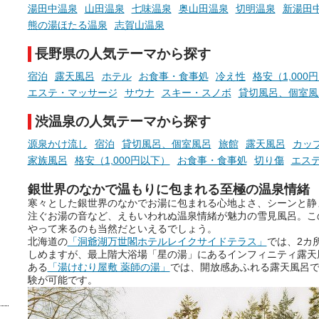
現地取材記事もあわせて紹介し
める占いで、“ととのう”お
湯田中温泉
山田温泉
七味温泉
奥山田温泉
切明温泉
新湯田
ていますので、気になる施設は
時間を、もっと特別に。
熊の湯ほたる温泉
志賀山温泉
ぜひチェックして次のおでかけ
先の参考にしてみてください
長野県の人気テーマから探す
ね。
宿泊
露天風呂
ホテル
お食事・食事処
冷え性
格安（1,000
エステ・マッサージ
サウナ
スキー・スノボ
貸切風呂、個室風
渋温泉の人気テーマから探す
源泉かけ流し
宿泊
貸切風呂、個室風呂
旅館
露天風呂
カッ
家族風呂
格安（1,000円以下）
お食事・食事処
切り傷
エス
銀世界のなかで温もりに包まれる至極の温泉情緒
寒々とした銀世界のなかでお湯に包まれる心地よさ、シーンと静
注ぐお湯の音など、えもいわれぬ温泉情緒が魅力の雪見風呂。こ
やって来るのも当然だといえるでしょう。
北海道の
「洞爺湖万世閣ホテルレイクサイドテラス」
では、2カ
しめますが、最上階大浴場「星の湯」にあるインフィニティ露天
ある
「湯けむり屋敷 薬師の湯」
では、開放感あふれる露天風呂
験が可能です。