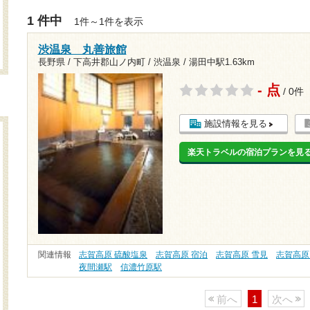
1 件中
1件～1件を表示
渋温泉 丸善旅館
長野県 / 下高井郡山ノ内町 / 渋温泉 /
湯田中駅1.63km
- 点
/ 0件
施設情報を見る
楽天トラベルの宿泊プランを見
関連情報
志賀高原 硫酸塩泉
志賀高原 宿泊
志賀高原 雪見
志賀高原
夜間瀬駅
信濃竹原駅
前へ
1
次へ