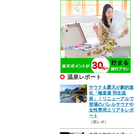
温泉レポート
サウナ＆露天が劇的進
化「極楽湯 羽生温
泉」！リニューアルで
登場のバレルサウナや
女性専用エリアをレポ
ート
（突レポ）