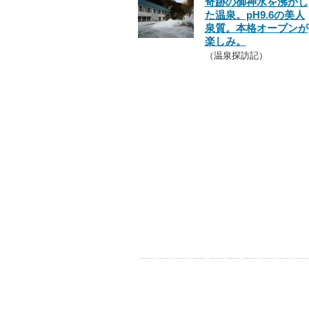
奇跡の御神水を沸かし
た温泉。pH9.6の美人
泉質。本格オープンが
楽しみ。
（温泉探訪記）