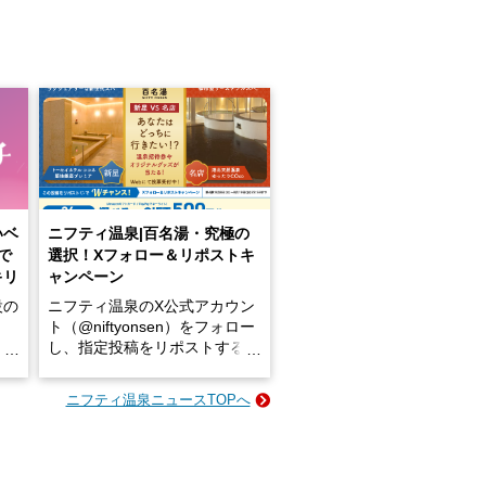
いベ
ニフティ温泉|百名湯・究極の
で
選択！Xフォロー＆リポストキ
キリ
ャンペーン
設の
ニフティ温泉のX公式アカウン
ト（@niftyonsen）をフォロー
し、指定投稿をリポストする
占い
と、抽選で各回26（ふろ）名
な
様（合計260名様）に選べるe-
ニフティ温泉ニュースTOPへ
ン
GIFT500円分をプレゼントい
たします。
楽し