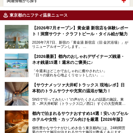
関連情報から探す
東京都のニフティ温泉ニュース
【2026年7月オープン】黄金湯 新宿店を体験レポー
ト！洞窟サウナ・クラフトビール・タイル絵が魅力
2026年7月7日、新宿の「黄金湯 新宿店（旧 金沢浴場）」が
リニューアルオープンします。
レトロでノスタルジックなタイル絵はそのまま、昔からここ
【2026最新】都内のおしゃれデザイナーズ銭湯・
を知る地元の人にも、新しく足を運んでくれる人にも愛され
ネオ銭湯15選！週末のご褒美に♪
る、今の時代の"銭湯"として生まれ変わりました。洞窟のよ
うなユニークなサウナ、自家醸造のクラフトビールが飲める
「今週末はどこかでおしゃれに癒やされたい」
ビアバーなど、新しく登場したスポットも併せて紹介しま
「日々の疲れを心地よくリセットしたい」
す。充実した設備があるのに、基本の入浴料が銭湯価格の5
──そんなときにおすすめなのが、今、都内で大きなブーム
50円というのも嬉しすぎます！
となっている新しいスタイルの銭湯です。
【サウナメッツァ大井町トラックス 現地レポ】日
本初のトラムサウナや充実の温浴が魅力！
最近、SNSやメディアで「デザイナーズ銭湯」や「ネオ銭
湯」という言葉をよく耳にしませんか？
SNSで“行ってみたい！”の声がたくさんの話題の施設。東
京・JR大井町駅（トラックス口／西口）すぐの大型商業施
本記事では、そもそもこれらがどんな銭湯なのか、その気に
設・大井町 トラックスに、2026年3月28日、「サウナメッ
なる違いを分かりやすく解説！さらに、都内で絶対に外せな
ツァ大井町トラックス」がニューオープン。施設の様子をレ
いおしゃれな名店15選を、おすすめの順番で一挙にご紹介
都内で泊まれるサウナおすすめ14選！安いカプセル
ポ―トします。
します。
ホテルや女性・カップル向けを厳選【2026年版】
個性豊かなサウナがひしめき合う東京都内には、24時間営
業のサウナ施設や泊まれるサウナ施設が数多くあります。