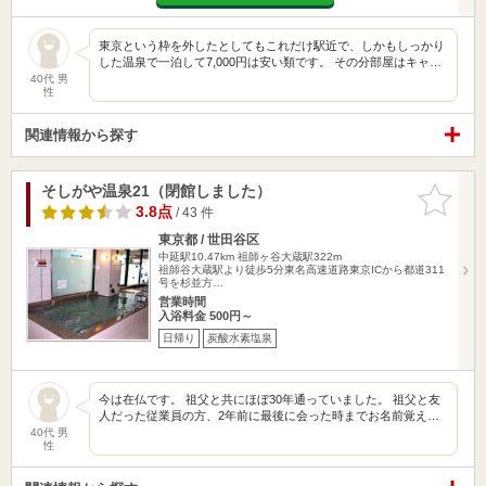
東京という枠を外したとしてもこれだけ駅近で、しかもしっかり
した温泉で一泊して7,000円は安い類です。 その分部屋はキャ…
40代 男
性
関連情報から探す
そしがや温泉21（閉館しました）
お気に入
りに追加
3.8点
/ 43 件
東京都 / 世田谷区
中延駅10.47km
祖師ヶ谷大蔵駅322m
祖師谷大蔵駅より徒歩5分東名高速道路東京ICから都道311
号を杉並方…
営業時間
入浴料金 500円～
日帰り
炭酸水素塩泉
今は在仏です。 祖父と共にほぼ30年通っていました。 祖父と友
人だった従業員の方、2年前に最後に会った時までお名前覚え…
40代 男
性