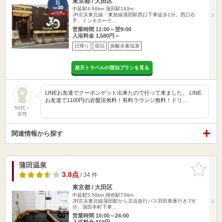
東京都 / 大田区
中延駅4.66km
蒲田駅143m
JR京浜東北線・東急線蒲田駅西口下車徒歩1分。西口右
手、ドンキホーテ…
営業時間 11:00～翌9:00
入浴料金 1,580円～
日帰り
宿泊
炭酸水素塩泉
楽天トラベルの宿泊プランを見る
LINEお友達でクーポンゲット出来たので行って来ました。 LINE
お友達で1100円の岩盤浴無料！有料ラウンジ無料！ドリ…
50代～
女性
関連情報から探す
蒲田温泉
お気に入
りに追加
3.8点
/ 34 件
東京都 / 大田区
中延駅5.56km
雑色駅734m
JR京浜東北線蒲田駅から京浜急行バス羽田車庫行きで8
分、蒲田本町下車…
営業時間 10:00～24:00
入浴料金 550円～