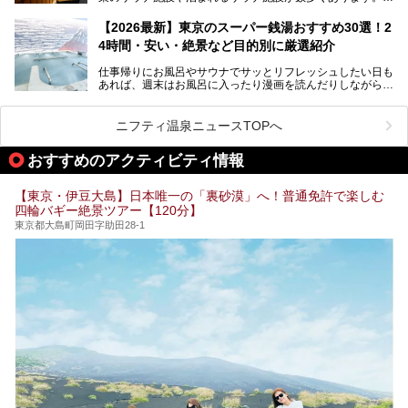
終電を逃した深夜の利用に限らず、時間を気にしないサウナ
を旅の目的とする「サ旅」や自分へのご褒美のための宿泊な
【2026最新】東京のスーパー銭湯おすすめ30選！2
ど、自分の好きなタイミングで好きなだけサ活ができるのが
4時間・安い・絶景など目的別に厳選紹介
魅力です。
仕事帰りにお風呂やサウナでサッとリフレッシュしたい日も
最近では、男性専用施設だけでなく、カップルや女性に嬉し
あれば、週末はお風呂に入ったり漫画を読んだりしながら一
い個室サウナも増えてきました。
日中ダラダラ過ごしたい日もあると思います。
この記事では、東京都内にある24時間営業のサウナの中か
また、終電を逃してしまい、「このまま朝までゆっくりでき
ら、特におすすめしたい施設14選をご紹介します。
ニフティ温泉ニュースTOPへ
る場所があれば」と探した経験がある人も多いのではないで
宿泊可能な施設もピックアップしているので、ぜひチェック
しょうか。
してみてください。
おすすめのアクティビティ情報
そこで本記事では、東京でおすすめのスーパー銭湯を、目的
別に厳選した30施設からご紹介します。
【東京・伊豆大島】日本唯一の「裏砂漠」へ！普通免許で楽しむ
24時間営業で宿泊できる施設や、1,000円以下で楽しめる安
四輪バギー絶景ツアー【120分】
い施設、デートや休日レジャーにもぴったりなエンタメ要素
が充実した施設など、利用のシーンに合わせて参考にしてく
東京都大島町岡田字助田28-1
ださい。