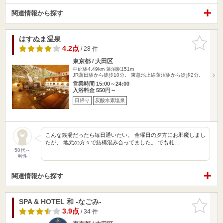
関連情報から探す
はすぬま温泉
お気に入
りに追加
4.2点
/ 28 件
東京都 / 大田区
中延駅4.49km
蓮沼駅151m
JR蒲田駅から徒歩10分。 東急池上線蓮沼駅から徒歩2分。
営業時間 15:00～24:00
入浴料金 550円～
日帰り
炭酸水素塩泉
こんな銭湯だったら毎日通いたい。 金曜日の夕方にお邪魔しまし
たが、 地元の方々で結構混み合ってました。 でも札…
50代～
男性
関連情報から探す
SPA & HOTEL 和 -なごみ-
お気に入
りに追加
3.9点
/ 34 件