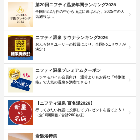
第20回ニフティ温泉年間ランキング2025
全国約2.2万件の中から頂点に選ばれた、2025年の人
気施設は…
ニフティ温泉 サウナランキング2026
おふろ好きユーザーの投票により、全国No.1サウナが
決定！
ニフティ温泉プレミアムクーポン
ノジマモバイル会員向け 通常よりもお得な「特別価
格」で人気の温泉を満喫できる！
【ニフティ温泉 百名湯2026】
行ってみたい施設に投票してプレゼントを当てよう！
（全10回開催 / 合計260名様）
岩盤浴特集