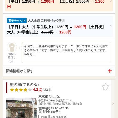
【平日】
1,250円
→
1,200円
【土日祝】
1,550円
→
1,200
円
大人全館ご利用パック割引
電子チケット
【平日】大人（中学生以上）
1250円
→
1200円
【土日祝】
大人（中学生以上）
1550円
→
1200円
今回で、三度目の利用になります。クーポンで非常に安く利用で
きる所が良いです。施設は、比較的新しく使い勝手も良いです。
温泉も…
50代～
指定し
ない
関連情報から探す
照の湯(てるのゆ）
お気に入
りに追加
4.3点
/ 33 件
東京都 / 大田区
中延駅6.66km
雑色駅567m
京浜急行線「雑色」駅下車、徒歩5分
営業時間 15:00～23:30
入浴料金 550円～
日帰り
炭酸水素塩泉