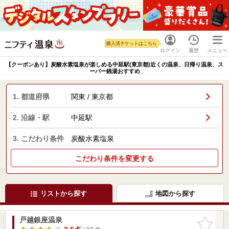
購入済チケットはこちら
ログイン
履歴
メニュー
【クーポンあり】炭酸水素塩泉が楽しめる中延駅(東京都)近くの温泉、日帰り温泉、ス
ーパー銭湯おすすめ
1. 都道府県
関東 / 東京都
2. 沿線・駅
中延駅
3. こだわり条件
炭酸水素塩泉
こだわり条件を変更する
リストから探す
地図から探す
戸越銀座温泉
お気に入
りに追加