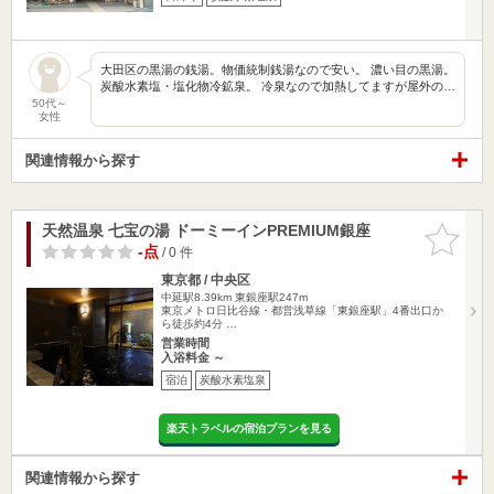
大田区の黒湯の銭湯。物価統制銭湯なので安い。 濃い目の黒湯。
炭酸水素塩・塩化物冷鉱泉。 冷泉なので加熱してますが屋外の…
50代～
女性
関連情報から探す
天然温泉 七宝の湯 ドーミーインPREMIUM銀座
お気に入
りに追加
-点
/ 0 件
東京都 / 中央区
中延駅8.39km
東銀座駅247m
東京メトロ日比谷線・都営浅草線「東銀座駅」4番出口か
ら徒歩約4分 …
営業時間
入浴料金 ～
宿泊
炭酸水素塩泉
楽天トラベルの宿泊プランを見る
関連情報から探す