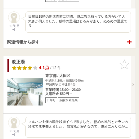
日曜日15時の開店直前に訪問。 既に数名待っている方がいて人
気さが伺えました。独特の黒湯はとろみがあり、ぬるめの温度で
長…
30代 男
性
関連情報から探す
改正湯
お気に入
りに追加
4.1点
/ 12 件
東京都 / 大田区
中延駅4.29km
蒲田駅540m
JR蒲田駅より徒歩8分
営業時間 15:00～23:30
入浴料金 550円～
日帰り
炭酸水素塩泉
マルハン主催の脳汁銭湯イベで来ました。 熱めの風呂とカランの
冷水で無事整えました。 観賞魚が好きなので、風呂に入りなが…
30代 男
性