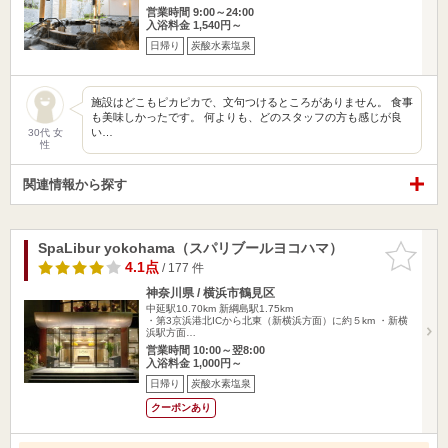
営業時間 9:00～24:00
入浴料金 1,540円～
日帰り
炭酸水素塩泉
施設はどこもピカピカで、文句つけるところがありません。 食事
も美味しかったです。 何よりも、どのスタッフの方も感じが良
い…
30代 女
性
関連情報から探す
SpaLibur yokohama（スパリブールヨコハマ）
お気に入
りに追加
4.1点
/ 177 件
神奈川県 / 横浜市鶴見区
中延駅10.70km
新綱島駅1.75km
・第3京浜港北ICから北東（新横浜方面）に約５km ・新横
浜駅方面…
営業時間 10:00～翌8:00
入浴料金 1,000円～
日帰り
炭酸水素塩泉
クーポンあり