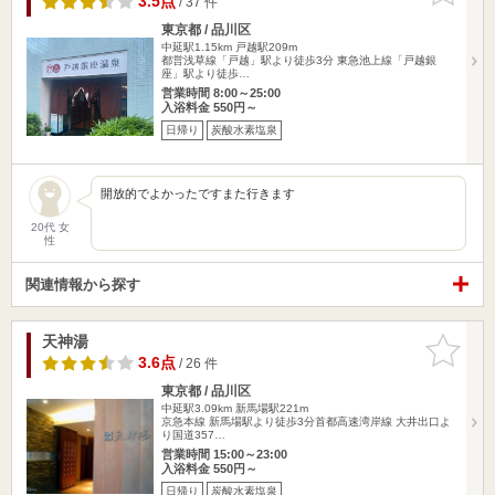
3.5点
/ 37 件
東京都 / 品川区
中延駅1.15km
戸越駅209m
都営浅草線「戸越」駅より徒歩3分 東急池上線「戸越銀
座」駅より徒歩…
営業時間 8:00～25:00
入浴料金 550円～
日帰り
炭酸水素塩泉
開放的でよかったですまた行きます
20代 女
性
関連情報から探す
天神湯
お気に入
りに追加
3.6点
/ 26 件
東京都 / 品川区
中延駅3.09km
新馬場駅221m
京急本線 新馬場駅より徒歩3分首都高速湾岸線 大井出口よ
り国道357…
営業時間 15:00～23:00
入浴料金 550円～
日帰り
炭酸水素塩泉