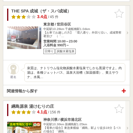
THE SPA 成城（ザ・スパ成城）
お気に入
りに追加
3.4点
/ 45 件
東京都 / 世田谷区
中延駅10.28km
千歳船橋駅1.04km
【お車でお越しの方】 「環八通り」外回り沿い。成城警察
署並び （「…
営業時間 10:00～23:00
入浴料金 990円～
日帰り
炭酸水素塩泉
泉質は、ナトリウム塩化物炭酸水素塩泉でしかも黒湯ですよ。内
湯は、各種ジェットバス、温泉大浴槽（加温循環）、黄土サウ
ナ、水風…
匿名
関連情報から探す
綱島源泉 湯けむりの庄
お気に入
りに追加
4.1点
/ 156 件
神奈川県 / 横浜市港北区
中延駅10.36km
新綱島駅1.05km
【電車の場合】東急東横線「綱島」駅より徒歩18分【バス
の場合】「綱島…