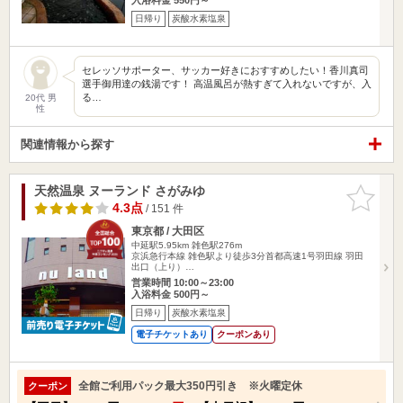
日帰り
炭酸水素塩泉
セレッソサポーター、サッカー好きにおすすめしたい！香川真司
選手御用達の銭湯です！ 高温風呂が熱すぎて入れないですが、入
る…
20代 男
性
関連情報から探す
天然温泉 ヌーランド さがみゆ
お気に入
りに追加
4.3点
/ 151 件
東京都 / 大田区
中延駅5.95km
雑色駅276m
京浜急行本線 雑色駅より徒歩3分首都高速1号羽田線 羽田
出口（上り）…
営業時間 10:00～23:00
入浴料金 500円～
日帰り
炭酸水素塩泉
電子チケットあり
クーポンあり
全館ご利用パック最大350円引き ※火曜定休
クーポン