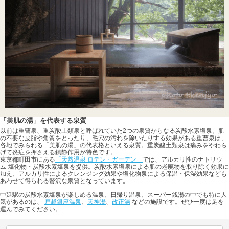
「美肌の湯」を代表する泉質
以前は重曹泉、重炭酸土類泉と呼ばれていた2つの泉質からなる炭酸水素塩泉。肌
の不要な皮脂や角質をとったり、毛穴の汚れを除いたりする効果がある重曹泉は、
各地でみられる「美肌の湯」の代表格といえる泉質。重炭酸土類泉は痛みをやわら
げて炎症を押さえる鎮静作用が特色です。
東京都町田市にある
「天然温泉 ロテン・ガーデン」
では、アルカリ性のナトリウ
ム-塩化物・炭酸水素塩泉を提供。炭酸水素塩泉による肌の老廃物を取り除く効果に
加え、アルカリ性によるクレンジング効果や塩化物泉による保温・保湿効果なども
あわせて得られる贅沢な泉質となっています。
中延駅の炭酸水素塩泉が楽しめる温泉、日帰り温泉、スーパー銭湯の中でも特に人
気があるのは、
戸越銀座温泉
、
天神湯
、
改正湯
などの施設です。ぜひ一度は足を
運んでみてください。