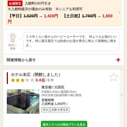
入館料100円引き
会員限定
※入館時提示の場合のみ有効 ※シニアも利用可
【平日】
1,520円
→
1,420円
【土日祝】
1,750円
→
1,650
円
１０年くらい前からのヘビーユーザーです。 何よりもお湯がいい
です。特に露天風呂では飴色のお湯が青空に映えて瑠璃色に輝き
ま…
50代～
男性
関連情報から探す
ホテル末広（閉館しました）
お気に入
りに追加
3.4点
/ 8 件
東京都 / 大田区
中延駅4.93km
蒲田駅184m
JR京浜東北線蒲田駅の南口駅前
営業時間
入浴料金 1,050円～
宿泊
炭酸水素塩泉
楽天トラベルの宿泊プランを見る