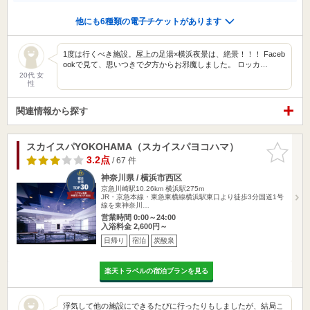
他にも6種類の電子チケットがあります
1度は行くべき施設。屋上の足湯×横浜夜景は、絶景！！！ Faceb
ookで見て、思いつきで夕方からお邪魔しました。 ロッカ…
20代 女
性
関連情報から探す
スカイスパYOKOHAMA（スカイスパヨコハマ）
お気に入
りに追加
3.2点
/ 67 件
神奈川県 / 横浜市西区
京急川崎駅10.26km
横浜駅275m
JR・京急本線・東急東横線横浜駅東口より徒歩3分国道1号
線を東神奈川…
営業時間 0:00～24:00
入浴料金 2,600円～
日帰り
宿泊
炭酸泉
楽天トラベルの宿泊プランを見る
浮気して他の施設にできるたびに行ったりもしましたが、結局こ