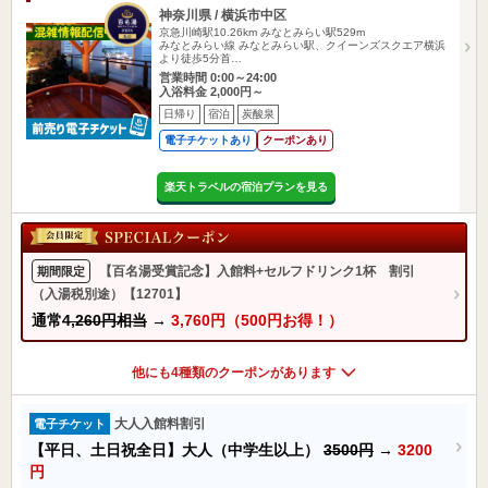
神奈川県 / 横浜市中区
京急川崎駅10.26km
みなとみらい駅529m
みなとみらい線 みなとみらい駅、クイーンズスクエア横浜
より徒歩5分首…
営業時間 0:00～24:00
入浴料金 2,000円～
日帰り
宿泊
炭酸泉
電子チケットあり
クーポンあり
楽天トラベルの宿泊プランを見る
【百名湯受賞記念】入館料+セルフドリンク1杯 割引
期間限定
（入湯税別途）【12701】
通常
4,260円相当
→
3,760円（500円お得！）
他にも4種類のクーポンがあります
大人入館料割引
電子チケット
【平日、土日祝全日】大人（中学生以上）
3500円
→
3200
円