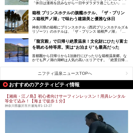
「休日は漫画を読みながら一日中ダラダラ過ごしたい」
を見学させていただきました！
「子ども連れでも気兼ねなく、家事を忘れてリフレッシュし
たい」
サウナ室の中に咲き誇る桜、魚たちが泳ぐ水風呂、そしてバ
箱根 プリンスホテルの旗艦ホテル、「ザ・プリン
リのビーチを思わせる休憩スペース…。驚きの連続だった館
ス箱根芦ノ湖」で味わう建築美と優雅な休日
そんな「癒やされたい」という願いを叶えてくれるのが、神
内の様子をレポートします！
奈川県のスーパー銭湯。
神奈川県の箱根にプリンスホテル（西武プリンスホテルズ＆
神奈川県には、サウナや岩盤浴、一日中遊べるエンタメ施設
リゾーツ）のホテルは、「ザ・プリンス 箱根芦ノ湖」「芦
など、“非日常”を味わえるスーパー銭湯が数多く揃っていま
ノ湖畔 蛸川温泉 龍宮殿」「箱根湯の花プリンスホテル」
す。しかし、選択肢が多いからこそ「どの施設か迷ってしま
「箱根仙石原プリンスホテル」と4軒あり、今回ご紹介する
う」という人も多いはず。
「龍宮殿」で日帰り絶景温泉！文化財にひたり富士
「ザ・プリンス 箱根芦ノ湖」は、その中でもフラッグシッ
を眺める特等席。実は“お泊まり”も最高だった
プ（旗艦）に位置づけられる特別なホテルです。
そこで今回は、神奈川県内の人気施設26選を「安さ」「岩
盤浴・漫画の充実度」「景色の良さ」「高級感」「深夜営
首都圏から日帰りから1泊旅行にぴったりな箱根温泉郷。な
昭和の日本を代表する建築家の一人、村野藤吾が芦ノ湖の畔
業」「駅近」など、目的別に厳選して紹介します。
かでも芦ノ湖の湖畔は人気の高いエリアです。「絶景日帰り
に建てた桃源郷のようなホテルがここ。自家源泉の温泉や、
今の気分にぴったりの施設を見つけて、最高のリフレッシュ
温泉 龍宮殿本館」は、露天風呂から芦ノ湖と富士山の両方
こだわりぬいた食もあわせて、このホテルの魅力をレポート
時間を過ごす参考にしていただけますと幸いです。
が楽しめるまさに眺望自慢の日帰り温泉。
します。
ニフティ温泉ニュースTOPへ
そしてここは全24室の「箱根 芦ノ湖畔蛸川温泉 龍宮殿」と
───
して宿泊もできます。宿泊者は「龍宮殿本館」の営業時間に
提供元：株式会社西武・プリンスホテルズワールドワイド
おすすめのアクティビティ情報
加えて、朝6時からの宿泊者専用時間帯にも「龍宮殿本館」
【PR】
のお風呂が利用できます。
この記事はザ・プリンス 箱根芦ノ湖のPR記事です。
【湘南・江ノ島】初心者向けサーフィンレッスン！用具レンタル
今回は日帰り温泉としての「絶景日帰り温泉 龍宮殿本館
等全て込み！【海まで徒歩１分】
（以下、龍宮殿本館）」と、旅館としての「箱根 芦ノ湖畔
蛸川温泉 龍宮殿（以下、龍宮殿）」の両方の魅力をたっぷ
神奈川県藤沢市片瀬海岸1-13-27
りお伝えします！
ここは箱根神社、九頭龍神社、白龍神社、箱根元宮と箱根の
4つの神社に囲まれたパワースポットです。
───
提供元：株式会社西武・プリンスホテルズワールドワイド