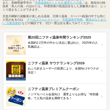
また、長崎県諫早市の「
天然温泉&ホットヨガ 諫早もとの湯
」は、無加水の純
温泉「美人の湯」のほかにも、36度前後の低温設定をした炭酸泉があり、じっ
くり温まることができます。
京急川崎駅の炭酸泉が楽しめる温泉、日帰り温泉、スーパー銭湯の中でも特に
人気があるのは、
アールズフォレストイン
、
天然温泉平和島
、
横浜みなとみら
い 万葉倶楽部
などの施設です。ぜひ一度は足を運んでみてください。
第20回ニフティ温泉年間ランキング2025
全国約2.2万件の中から頂点に選ばれた、2025年の人
気施設は…
ニフティ温泉 サウナランキング2026
おふろ好きユーザーの投票により、全国No.1サウナが
決定！
ニフティ温泉プレミアムクーポン
ノジマモバイル会員向け 通常よりもお得な「特別価
格」で人気の温泉を満喫できる！