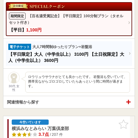
【百名湯受賞記念】【平日限定】100分制プラン（タオル
期間限定
セット付き）
【平日】
1,100円
大人7時間制ゆったりプラン+岩盤浴
電子チケット
【平日限定】大人（中学生以上）
3100円
【土日祝限定】大
人（中学生以上）
3600円
ロウリュウサウナがとても良かったです。 岩盤浴も空いていて、
携帯見ながらゴロゴロしていたらあっという間に時間が過ぎま
す。
30代 女
性
関連情報から探す
お気に入
今空いています
りに追加
横浜みなとみらい 万葉倶楽部
3.7点
/ 207 件