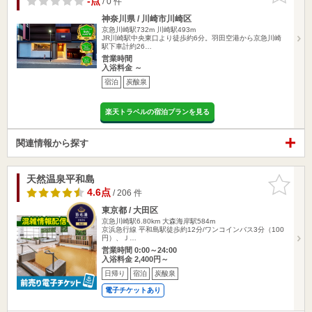
-点
/ 0 件
神奈川県 / 川崎市川崎区
京急川崎駅732m
川崎駅493m
JR川崎駅中央東口より徒歩約6分。羽田空港から京急川崎
駅下車計約26…
営業時間
入浴料金 ～
宿泊
炭酸泉
楽天トラベルの宿泊プランを見る
関連情報から探す
天然温泉平和島
お気に入
りに追加
4.6点
/ 206 件
東京都 / 大田区
京急川崎駅6.80km
大森海岸駅584m
京浜急行線 平和島駅徒歩約12分/ワンコインバス3分（100
円）、Ｊ…
営業時間 0:00～24:00
入浴料金 2,400円～
日帰り
宿泊
炭酸泉
電子チケットあり