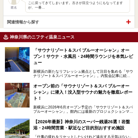
こに戻ってきてしまいます。古さが目立つようにもなってます
が、一番…
匿名
関連情報から探す
神奈川県のニフティ温泉ニュース
「サウナリゾート＆スパ ブルーオーシャン」オー
プン！サウナ・水風呂・24時間ラウンジを本気レビ
ュー
新横浜の新たなリフレッシュ拠点として注目を集める「サウ
ナリゾート＆スパ ブルーオーシャン」。内覧会記事に続
き、今回は実際に体験してみたリアルな様子をレポートしま
す。サウナや水風呂の気持ちよさはもちろん、リラックスス
オープン前の「サウナリゾート＆スパ ブルーオー
ペースの過ごしやすさまで徹底チェック。新横浜エリアで日
シャン」に潜入！没入型サウナの魅力を徹底レポー
常の疲れをリセットしたい人、ライブやスポーツ観戦遠征組
は必見です。
ト！
新横浜に2026年6月オープン予定の「サウナリゾート＆スパ
ブルーオーシャン」。館内には最新のプロジェクションマッ
ピングが多用され、まるで世界を旅しているかのような圧倒
的な“没入感（イマーシブ）”を体験できます。
【2026年最新】神奈川のスーパー銭湯26選！岩盤
浴・24時間営業・駅近など目的別おすすめ施設
「仕事の疲れをリセットしたいけれど遠出する元気はない」
今回は、そんな大注目の施設に一足先にお邪魔し、その全貌