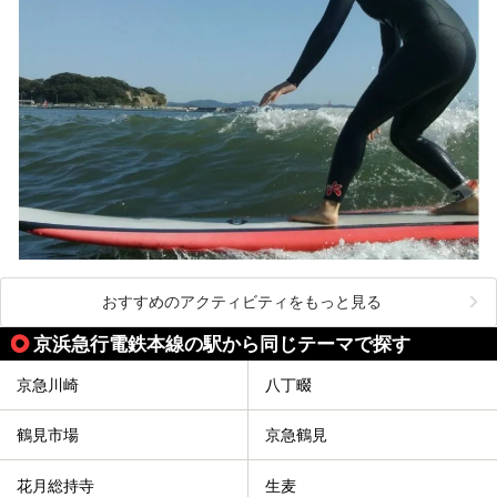
【PR】
この記事は箱根 芦ノ湖畔蛸川温泉 龍宮殿のPR記事です。
おすすめのアクティビティをもっと見る
京浜急行電鉄本線の駅から同じテーマで探す
京急川崎
八丁畷
鶴見市場
京急鶴見
花月総持寺
生麦