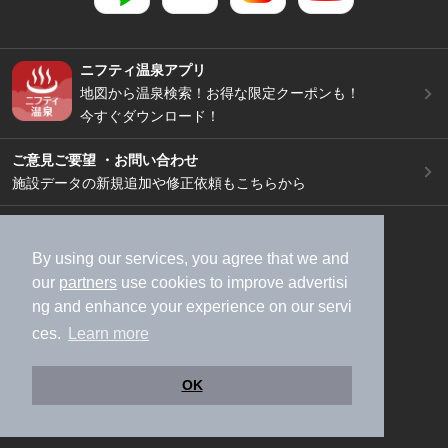
ニフティ温泉アプリ
地図から温泉検索！お得な限定クーポンも！
今すぐダウンロード！
ご意見ご要望 ・お問い合わせ
施設データの新規追加や修正依頼もこちらから
スマートフォン
/
PC
加盟店募集（資料請求）
広告出稿のご案内
By using our services, you agree that we and
our
partners
use cookies to improve advertisi
利用規約
ライフスタイルMEMBERS+規約
ng and enhance your experience on our servi
特定商取引法に基づく表記
ヘルプ
採用情報
ces.
Learn more
運営会社
個人情報保護ポリシー
©NIFTY Lifestyle Co., Ltd.
OK