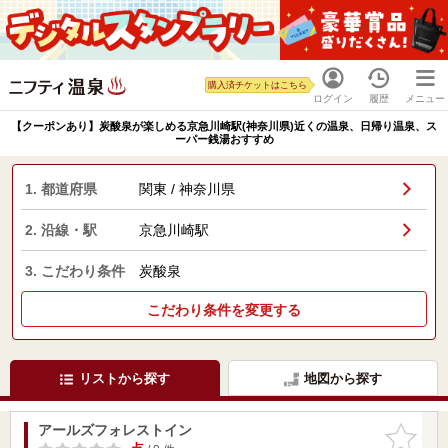
購入済チケットはこちら
ログイン
履歴
メニュー
【クーポンあり】炭酸泉が楽しめる京急川崎駅(神奈川県)近くの温泉、日帰り温泉、ス
ーパー銭湯おすすめ
1. 都道府県
関東 / 神奈川県
2. 沿線・駅
京急川崎駅
3. こだわり条件
炭酸泉
こだわり条件を変更する
リストから探す
地図から探す
アールズフォレストイン
お気に入
りに追加