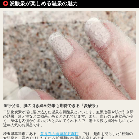
炭酸泉が楽しめる温泉の魅力
血行促進、肌の引き締め効果も期待できる「炭酸泉」
二酸化炭素が湯に溶け込んだ温泉を炭酸泉といいます。血流改善や肌の引き締
め効果、冷え性などに効果があるとされています。また、血行の促進効果が高
く、身体を内側からポカポカと温めてくれるので、湯上り後も湯冷めしにくい
近年人気のお風呂です。
埼玉県草加市にある「
竜泉寺の湯 草加谷塚店
」では、趣向を凝らした4種類の
炭酸泉と、湯めぐりしたくなる10種類のお風呂を楽しめます。