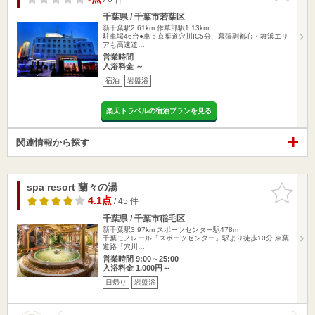
千葉県 / 千葉市若葉区
新千葉駅2.61km
作草部駅1.13km
駐車場46台●車：京葉道穴川IC5分、幕張副都心・舞浜エリ
アも高速道…
営業時間
入浴料金 ～
宿泊
岩盤浴
楽天トラベルの宿泊プランを見る
関連情報から探す
spa resort 蘭々の湯
お気に入
りに追加
4.1点
/ 45 件
千葉県 / 千葉市稲毛区
新千葉駅3.97km
スポーツセンター駅478m
千葉モノレール「スポーツセンター」駅より徒歩10分 京葉
道路「穴川…
営業時間 9:00～25:00
入浴料金 1,000円～
日帰り
岩盤浴