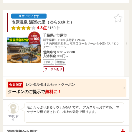
お気に入
今空いています
りに追加
市原温泉 湯楽の里（ゆらのさと）
4.3点
/ 159 件
千葉県 / 市原市
新千葉駅8.11km
浜野駅1.26km
ＪＲ内房線浜野駅より東口ロータリーから小湊バス「ロン
グウッドステーシ…
営業時間 9:00～25:00
入浴料金 980円～
日帰り
岩盤浴
クーポンあり
レンタルタオルセットクーポン
会員限定
クーポンのご提示で
無料に！
塩がたっぷりあるサウナが好きです。 アカスリもおすすめ。 マ
ッサージ機で癒されて、極上の気分で帰ります。
30代 女
性
関連情報から探す