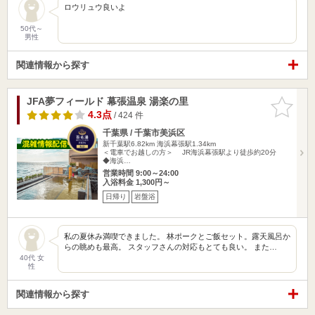
ロウリュウ良いよ
50代～
男性
関連情報から探す
JFA夢フィールド 幕張温泉 湯楽の里
お気に入
りに追加
4.3点
/ 424 件
千葉県 / 千葉市美浜区
新千葉駅6.82km
海浜幕張駅1.34km
＜電車でお越しの方＞ JR海浜幕張駅より徒歩約20分
◆海浜…
営業時間 9:00～24:00
入浴料金 1,300円～
日帰り
岩盤浴
私の夏休み満喫できました。 林ポークとご飯セット。露天風呂か
らの眺めも最高。 スタッフさんの対応もとても良い。 また…
40代 女
性
関連情報から探す