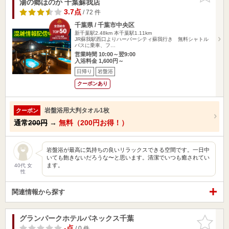
湯の郷ほのか 千葉蘇我店
3.7点
/ 72 件
千葉県 / 千葉市中央区
新千葉駅2.48km
本千葉駅1.11km
JR蘇我駅西口よりハーバーシティ蘇我行き 無料シャトル
バスに乗車、フ…
営業時間 10:00～翌9:00
入浴料金 1,600円～
日帰り
岩盤浴
クーポンあり
岩盤浴用大判タオル1枚
クーポン
通常
200円
→
無料（200円お得！）
岩盤浴が最高に気持ちの良いリラックスできる空間です。一日中
いても飽きないだろうな〜と思います。清潔でいつも癒されてい
ます。
40代 女
性
関連情報から探す
グランパークホテルパネックス千葉
お気に入
りに追加
-点
/ 0 件