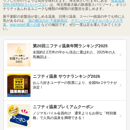
ップしたかのうような気分を味わえます。埼玉県さいたま市にある「
美楽温泉
SPA-HERBS(スパハーブス)
」は、埼玉県最大級の新感覚スパリゾート。オリジ
ナリティあふれるユニークな種類の4種類の岩盤浴を楽しめます。
新千葉駅の岩盤浴が楽しめる温泉、日帰り温泉、スーパー銭湯の中でも特に人
気があるのは、
湯の郷ほのか 千葉蘇我店
、
グランパークホテルパネックス千
葉
、
spa resort 蘭々の湯
などの施設です。ぜひ一度は足を運んでみてくださ
い。
第20回ニフティ温泉年間ランキング2025
全国約2.2万件の中から頂点に選ばれた、2025年の人
気施設は…
ニフティ温泉 サウナランキング2026
おふろ好きユーザーの投票により、全国No.1サウナが
決定！
ニフティ温泉プレミアムクーポン
ノジマモバイル会員向け 通常よりもお得な「特別価
格」で人気の温泉を満喫できる！