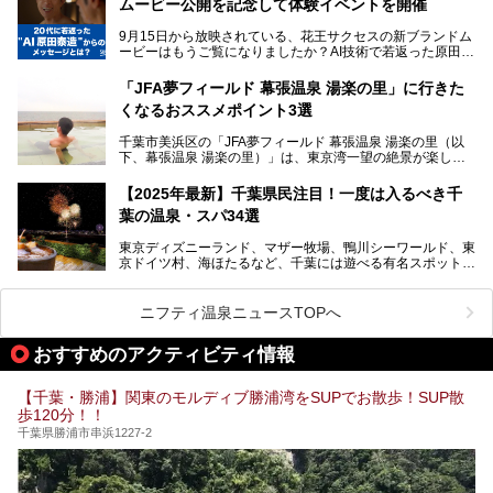
るスパも増えており、ただの入浴施設にとどまらない進化を
ムービー公開を記念して体験イベントを開催
ャラクター「ユーラシわん」と一緒にご紹介します。必見の
遂げています。
マル秘情報がたっぷり。ぜひチェックしてみてください！
9月15日から放映されている、花王サクセスの新ブランドム
───
本記事では、人気スーパー銭湯から絶景施設、コワーキング
ービーはもうご覧になりましたか？AI技術で若返った原田泰
提供元：SPA＆HOTEL舞浜ユーラシア【PR】
スペースや休憩スペースが充実した施設、子連れファミリー
造さんが登場して、“前を向くチカラに”というメッセージを
この記事はSPA＆HOTEL舞浜ユーラシアのPRレポート記事
向けの施設など、目的に合わせたおすすめの施設を紹介しま
伝えるムービーです。公開を記念して、スパメッツァおおた
です。
「JFA夢フィールド 幕張温泉 湯楽の里」に行きた
す。
か竜泉寺の湯にて体験イベントを開催。花王サクセスの製品
くなるおススメポイント3選
が無料で試せるチャンスです！
千葉県でスーパー銭湯選びに困った際は、ぜひ参考にしてく
───
ださい。
千葉市美浜区の「JFA夢フィールド 幕張温泉 湯楽の里（以
提供元：花王株式会社【PR】
下、幕張温泉 湯楽の里）」は、東京湾一望の絶景が楽しめ
この記事は花王株式会社商品のPRレポート記事です。
る日帰り温泉です。
設備も天然温泉の露天風呂、サウナ、岩盤浴のほか、高濃度
【2025年最新】千葉県民注目！一度は入るべき千
炭酸泉、海の見えるお休み処や食事処、展望抜群の屋上ま
葉の温泉・スパ34選
で、年代を問わずたっぷり楽しめます。
東京ディズニーランド、マザー牧場、鴨川シーワールド、東
今回は人気のこの施設の中でも、特におススメしたい3つの
京ドイツ村、海ほたるなど、千葉には遊べる有名スポットが
ポイントについて厳選してお届けします。読めばきっと、行
たくさん。そんな千葉県は温泉・スパもすごいんです！千葉
きたくなること間違いなし！
県で生まれ、千葉県で育ち、つい最近まで千葉在住だった私
がお勧めする、一度は入るべき千葉の温泉・スパ34選をま
ニフティ温泉ニュースTOPへ
とめました。
おすすめのアクティビティ情報
【千葉・勝浦】関東のモルディブ勝浦湾をSUPでお散歩！SUP散
歩120分！！
千葉県勝浦市串浜1227-2