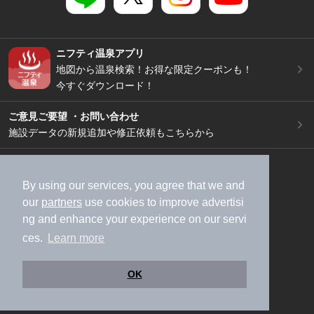
ニフティ温泉アプリ
地図から温泉検索！お得な限定クーポンも！
今すぐダウンロード！
ご意見ご要望 ・お問い合わせ
施設データの新規追加や修正依頼もこちらから
スマートフォン
/
PC
加盟店募集（資料請求）
広告出稿のご案内
By using our services, you agree that we and
our
partners
use cookies to improve advertisi
利用規約
ライフスタイルMEMBERS+規約
ng and enhance your experience on our servi
特定商取引法に基づく表記
ヘルプ
採用情報
ces.
Learn more
運営会社
個人情報保護ポリシー
©NIFTY Lifestyle Co., Ltd.
OK