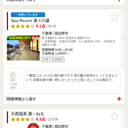
お気に入
今空いています
りに追加
Spa Resort 菜々の湯
4.1点
/ 55 件
千葉県 / 習志野市
新千葉駅10.16km
京成大久保駅872m
・京成本線「京成大久保駅」から徒歩約 15分 ・京成大久
保駅から車…
営業時間 9:00～25:00
入浴料金 1,000円～
日帰り
岩盤浴
一番気に入ったのが雪の癒です☃️ 雪の癒の室内がとっても冷えて
いて 岩盤浴後や暑い時にぴったりだと思いました☺️お風呂で…
～10代
女性
関連情報から探す
天然温泉 湯～ねる
お気に入
りに追加
4.3点
/ 273 件
千葉県 / 習志野市