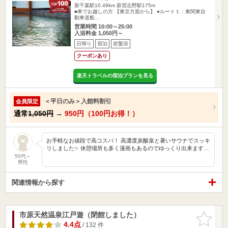
新千葉駅10.49km
新習志野駅175m
■車でお越しの方 【東京方面から】 ●ルート１：東関東自
動車道船…
営業時間 10:00～25:00
入浴料金 1,050円～
日帰り
宿泊
岩盤浴
クーポンあり
楽天トラベルの宿泊プランを見る
＜平日のみ＞入館料割引
会員限定
通常
1,050円
→
950円（100円お得！）
お手軽なお値段で高コスパ！ 高濃度炭酸泉と暑いサウナでスッキ
リしました✨ 休憩場所も多く漫画もあるのでゆっくり出来ます…
50代～
男性
関連情報から探す
市原天然温泉江戸遊（閉館しました）
お気に入
りに追加
4.4点
/ 132 件