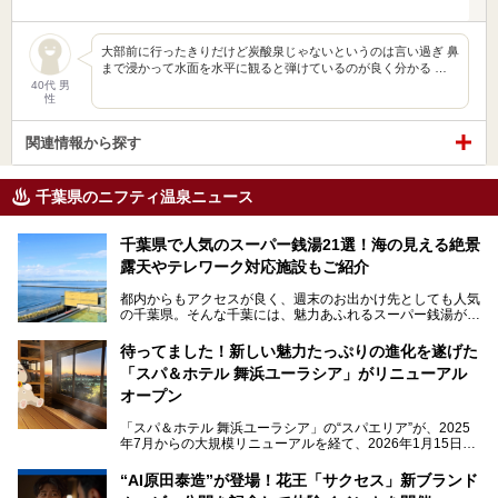
大部前に行ったきりだけど炭酸泉じゃないというのは言い過ぎ 鼻
まで浸かって水面を水平に観ると弾けているのが良く分かる …
40代 男
性
関連情報から探す
千葉県のニフティ温泉ニュース
千葉県で人気のスーパー銭湯21選！海の見える絶景
露天やテレワーク対応施設もご紹介
都内からもアクセスが良く、週末のお出かけ先としても人気
の千葉県。そんな千葉には、魅力あふれるスーパー銭湯がた
くさんあります。
待ってました！新しい魅力たっぷりの進化を遂げた
「サウナでしっかりととのいたい」「海が見える絶景で非日
「スパ＆ホテル 舞浜ユーラシア」がリニューアル
常を味わいたい」「子連れでも気兼ねなく1日過ごした
い」。
オープン
そんな多様なニーズに応える施設が揃っているため、その日
「スパ＆ホテル 舞浜ユーラシア」の“スパエリア”が、2025
の目的に合った施設がきっと見つかるはずです。
年7月からの大規模リニューアルを経て、2026年1月15日
（木）に再オープン！
さらに最近では、24時間営業で深夜まで滞在できる施設
“AI原田泰造”が登場！花王「サクセス」新ブランド
や、テレワーク・コワーキングスペースを備えた仕事もでき
新設エリアや生まれ変わった浴場・サウナの魅力を、人気キ