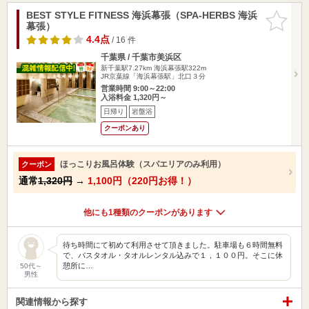
BEST STYLE FITNESS 海浜幕張（SPA-HERBS 海浜
お気に入
幕張）
りに追加
4.4点
/ 16 件
千葉県 / 千葉市美浜区
新千葉駅7.27km
海浜幕張駅322m
JR京葉線「海浜幕張駅」北口３分
営業時間 9:00～22:00
入浴料金 1,320円～
日帰り
岩盤浴
クーポンあり
ほっこりお風呂体験（スパエリアのみ利用）
クーポン
通常
1,320円
→
1,100円（220円お得！）
他にも1種類のクーポンがあります
待ち時間にて初めて利用させて頂きました。駐車場も６時間無料
で、バスタオル・タオルレンタル込みで１，１００円。そこに休
憩所に…
50代～
男性
関連情報から探す