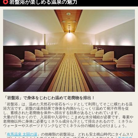
岩盤浴が楽しめる温泉の魅力
「岩盤浴」で身体をじわじわ温めて老廃物を排出！
「岩盤浴」は、温めた天然石や岩石をベッドとして利用してそこに横たわる温
浴方法です。岩盤の遠赤効果で身体を内側からじっくり温めて発汗作用を促
し、蓄積された老廃物を体外へ排出する効果があるといわれています。
大量の汗をかくので、入浴前や入浴中に こまめな水分補給が必要です。毒素や
老廃物以外に身体に必要なミネラル成分も汗として排出されるので、ミネラル
ウォーターやスポーツドリンクなどでミネラル分の補給も心がけましょう。
「
有馬温泉 太閤の湯
」の他種類の岩盤浴は、どれも安土桃山時代にタイムスリ