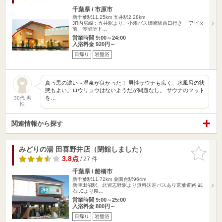
千葉県 / 市原市
新千葉駅11.25km
五井駅2.28km
JR内房線：五井駅より、小湊バス姉崎駅西口行き 「アピタ
前」停留所下…
営業時間 9:00～24:00
入浴料金 920円～
日帰り
岩盤浴
真っ黒の濃い～温泉が良かった！ 男性サウナも広く、水風呂の状
態もよい。ロウリュウはないようだが問題なし。 サウナのマット
を…
30代 男
性
関連情報から探す
みどりの湯 田喜野井店（閉館しました）
お気に入
りに追加
3.8点
/ 27 件
千葉県 / 船橋市
新千葉駅11.72km
薬園台駅964m
新津田沼駅、北習志野駅より無料送迎バスあり京葉道路 武
石I.Cより県…
営業時間 9:00～25:00
入浴料金 800円～
日帰り
岩盤浴