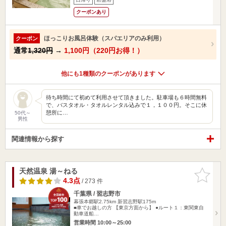
クーポンあり
ほっこりお風呂体験（スパエリアのみ利用）
クーポン
通常
1,320円
→
1,100円（220円お得！）
他にも1種類のクーポンがあります
待ち時間にて初めて利用させて頂きました。駐車場も６時間無料
で、バスタオル・タオルレンタル込みで１，１００円。そこに休
憩所に…
50代～
男性
関連情報から探す
天然温泉 湯～ねる
お気に入
りに追加
4.3点
/ 273 件
千葉県 / 習志野市
幕張本郷駅2.75km
新習志野駅175m
■車でお越しの方 【東京方面から】 ●ルート１：東関東自
動車道船…
営業時間 10:00～25:00