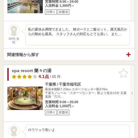
営業時間 9:00～24:00
入浴料金 1,300円～
日帰り
岩盤浴
私の夏休み満喫できました。 林ポークとご飯セット。露天風呂か
らの眺めも最高。 スタッフさんの対応もとても良い。 また…
40代 女
性
関連情報から探す
spa resort 蘭々の湯
お気に入
りに追加
4.1点
/ 45 件
千葉県 / 千葉市稲毛区
幕張本郷駅7.23km
スポーツセンター駅478m
千葉モノレール「スポーツセンター」駅より徒歩10分 京葉
道路「穴川…
営業時間 9:00～25:00
入浴料金 1,000円～
日帰り
岩盤浴
ロウリュウ良いよ