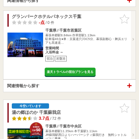
関連情報から探す
グランパークホテルパネックス千葉
お気に入
りに追加
-点
/ 0 件
千葉県 / 千葉市若葉区
幕張本郷駅8.84km
作草部駅1.13km
駐車場46台●車：京葉道穴川IC5分、幕張副都心・舞浜エリ
アも高速道…
営業時間
入浴料金 ～
宿泊
岩盤浴
楽天トラベルの宿泊プランを見る
関連情報から探す
お気に入
今空いています
りに追加
湯の郷ほのか 千葉蘇我店
3.7点
/ 72 件
千葉県 / 千葉市中央区
幕張本郷駅11.35km
本千葉駅1.11km
JR蘇我駅西口よりハーバーシティ蘇我行き 無料シャトル
バスに乗車、フ…