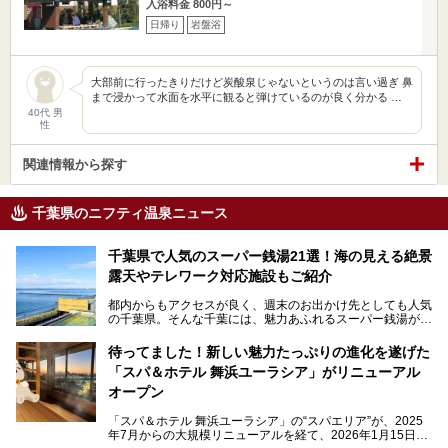
入浴料金 800円～
日帰り
岩盤浴
大部前に行ったきりだけど炭酸泉じゃないというのは言い過ぎ 鼻
まで浸かって水面を水平に観ると弾けているのが良く分かる …
40代 男
性
関連情報から探す
千葉県のニフティ温泉ニュース
千葉県で人気のスーパー銭湯21選！海の見える絶景
露天やテレワーク対応施設もご紹介
都内からもアクセスが良く、週末のお出かけ先としても人気
の千葉県。そんな千葉には、魅力あふれるスーパー銭湯がた
くさんあります。
待ってました！新しい魅力たっぷりの進化を遂げた
「サウナでしっかりととのいたい」「海が見える絶景で非日
「スパ＆ホテル 舞浜ユーラシア」がリニューアル
常を味わいたい」「子連れでも気兼ねなく1日過ごした
い」。
オープン
そんな多様なニーズに応える施設が揃っているため、その日
「スパ＆ホテル 舞浜ユーラシア」の“スパエリア”が、2025
の目的に合った施設がきっと見つかるはずです。
年7月からの大規模リニューアルを経て、2026年1月15日