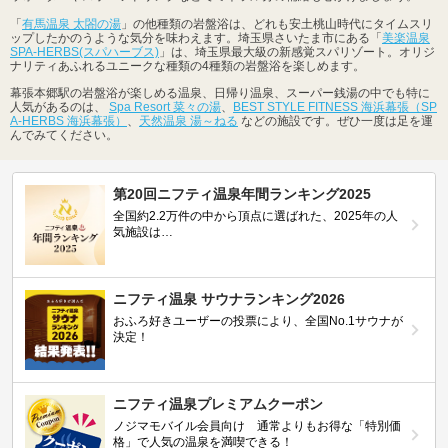
「
有馬温泉 太閤の湯
」の他種類の岩盤浴は、どれも安土桃山時代にタイムスリ
ップしたかのうような気分を味わえます。埼玉県さいたま市にある「
美楽温泉
SPA-HERBS(スパハーブス)
」は、埼玉県最大級の新感覚スパリゾート。オリジ
ナリティあふれるユニークな種類の4種類の岩盤浴を楽しめます。
幕張本郷駅の岩盤浴が楽しめる温泉、日帰り温泉、スーパー銭湯の中でも特に
人気があるのは、
Spa Resort 菜々の湯
、
BEST STYLE FITNESS 海浜幕張（SP
A-HERBS 海浜幕張）
、
天然温泉 湯～ねる
などの施設です。ぜひ一度は足を運
んでみてください。
第20回ニフティ温泉年間ランキング2025
全国約2.2万件の中から頂点に選ばれた、2025年の人
気施設は…
ニフティ温泉 サウナランキング2026
おふろ好きユーザーの投票により、全国No.1サウナが
決定！
ニフティ温泉プレミアムクーポン
ノジマモバイル会員向け 通常よりもお得な「特別価
格」で人気の温泉を満喫できる！