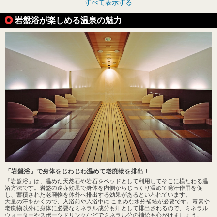
すべて表示する
岩盤浴が楽しめる温泉の魅力
「岩盤浴」で身体をじわじわ温めて老廃物を排出！
「岩盤浴」は、温めた天然石や岩石をベッドとして利用してそこに横たわる温
浴方法です。岩盤の遠赤効果で身体を内側からじっくり温めて発汗作用を促
し、蓄積された老廃物を体外へ排出する効果があるといわれています。
大量の汗をかくので、入浴前や入浴中に こまめな水分補給が必要です。毒素や
老廃物以外に身体に必要なミネラル成分も汗として排出されるので、ミネラル
ウォーターやスポーツドリンクなどでミネラル分の補給も心がけましょう。