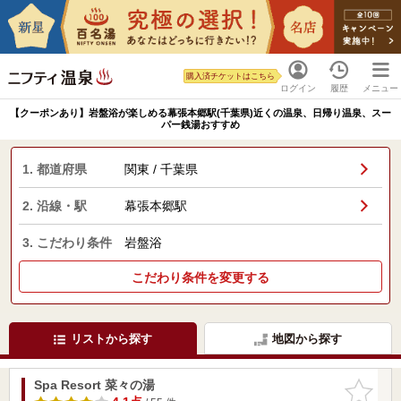
購入済チケットはこちら
ログイン
履歴
メニュー
【クーポンあり】岩盤浴が楽しめる幕張本郷駅(千葉県)近くの温泉、日帰り温泉、スー
パー銭湯おすすめ
1. 都道府県
関東 / 千葉県
2. 沿線・駅
幕張本郷駅
3. こだわり条件
岩盤浴
こだわり条件を変更する
リストから探す
地図から探す
Spa Resort 菜々の湯
お気に入
りに追加