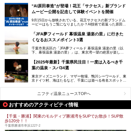
（木）に再オープン！
さらに最近では、24時間営業で深夜まで滞在できる施設
“AI原田泰造”が登場！花王「サクセス」新ブランド
や、テレワーク・コワーキングスペースを備えた仕事もでき
新設エリアや生まれ変わった浴場・サウナの魅力を、人気キ
るスパも増えており、ただの入浴施設にとどまらない進化を
ムービー公開を記念して体験イベントを開催
ャラクター「ユーラシわん」と一緒にご紹介します。必見の
遂げています。
マル秘情報がたっぷり。ぜひチェックしてみてください！
9月15日から放映されている、花王サクセスの新ブランドム
───
本記事では、人気スーパー銭湯から絶景施設、コワーキング
ービーはもうご覧になりましたか？AI技術で若返った原田泰
提供元：SPA＆HOTEL舞浜ユーラシア【PR】
スペースや休憩スペースが充実した施設、子連れファミリー
造さんが登場して、“前を向くチカラに”というメッセージを
この記事はSPA＆HOTEL舞浜ユーラシアのPRレポート記事
向けの施設など、目的に合わせたおすすめの施設を紹介しま
伝えるムービーです。公開を記念して、スパメッツァおおた
です。
「JFA夢フィールド 幕張温泉 湯楽の里」に行きた
す。
か竜泉寺の湯にて体験イベントを開催。花王サクセスの製品
くなるおススメポイント3選
が無料で試せるチャンスです！
千葉県でスーパー銭湯選びに困った際は、ぜひ参考にしてく
───
ださい。
千葉市美浜区の「JFA夢フィールド 幕張温泉 湯楽の里（以
提供元：花王株式会社【PR】
下、幕張温泉 湯楽の里）」は、東京湾一望の絶景が楽しめ
この記事は花王株式会社商品のPRレポート記事です。
る日帰り温泉です。
設備も天然温泉の露天風呂、サウナ、岩盤浴のほか、高濃度
【2025年最新】千葉県民注目！一度は入るべき千
炭酸泉、海の見えるお休み処や食事処、展望抜群の屋上ま
葉の温泉・スパ34選
で、年代を問わずたっぷり楽しめます。
東京ディズニーランド、マザー牧場、鴨川シーワールド、東
今回は人気のこの施設の中でも、特におススメしたい3つの
京ドイツ村、海ほたるなど、千葉には遊べる有名スポットが
ポイントについて厳選してお届けします。読めばきっと、行
たくさん。そんな千葉県は温泉・スパもすごいんです！千葉
きたくなること間違いなし！
県で生まれ、千葉県で育ち、つい最近まで千葉在住だった私
がお勧めする、一度は入るべき千葉の温泉・スパ34選をま
ニフティ温泉ニュースTOPへ
とめました。
おすすめのアクティビティ情報
【千葉・勝浦】関東のモルディブ勝浦湾をSUPでお散歩！SUP散
歩120分！！
千葉県勝浦市串浜1227-2