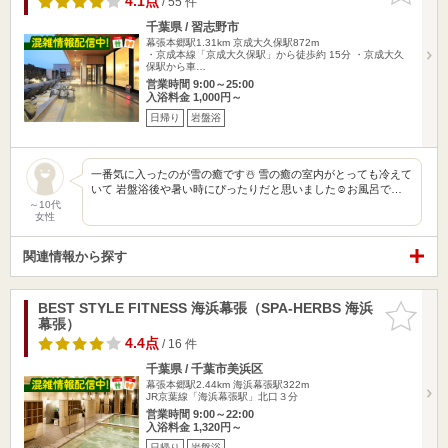
4.1点
/ 55 件
千葉県 / 習志野市
幕張本郷駅1.31km
京成大久保駅872m
・京成本線「京成大久保駅」から徒歩約 15分 ・京成大久
保駅から車…
営業時間 9:00～25:00
入浴料金 1,000円～
日帰り
岩盤浴
一番気に入ったのが雪の癒です☃️ 雪の癒の室内がとっても冷えて
いて 岩盤浴後や暑い時にぴったりだと思いました☺️お風呂で…
～10代
女性
関連情報から探す
BEST STYLE FITNESS 海浜幕張（SPA-HERBS 海浜
お気に入
幕張）
りに追加
4.4点
/ 16 件
千葉県 / 千葉市美浜区
幕張本郷駅2.44km
海浜幕張駅322m
JR京葉線「海浜幕張駅」北口３分
営業時間 9:00～22:00
入浴料金 1,320円～
日帰り
岩盤浴