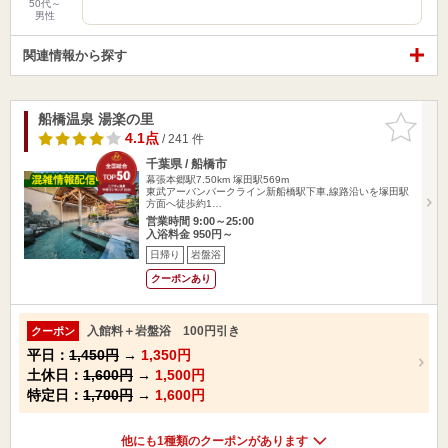
50代～
男性
関連情報から探す
船橋温泉 湯楽の里
お気に入
りに追加
4.1点
/ 241 件
千葉県 / 船橋市
幕張本郷駅7.50km
塚田駅569m
東武アーバンパークライン新船橋駅下車,線路沿いを塚田駅
方面へ徒歩約1…
営業時間 9:00～25:00
入浴料金 950円～
日帰り
岩盤浴
クーポンあり
入館料＋岩盤浴 100円引き
クーポン
平日：
1,450円
→
1,350円
土休日：
1,600円
→
1,500円
特定日：
1,700円
→
1,600円
他にも1種類のクーポンがあります