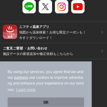
ニフティ温泉アプリ
地図から温泉検索！お得な限定クーポンも！
今すぐダウンロード！
ご意見ご要望 ・お問い合わせ
施設データの新規追加や修正依頼もこちらから
スマートフォン
/
PC
加盟店募集（資料請求）
広告出稿のご案内
By using our services, you agree that we and
our
partners
use cookies to improve advertisi
利用規約
ライフスタイルMEMBERS+規約
ng and enhance your experience on our servi
特定商取引法に基づく表記
ヘルプ
採用情報
ces.
Learn more
運営会社
個人情報保護ポリシー
©NIFTY Lifestyle Co., Ltd.
OK