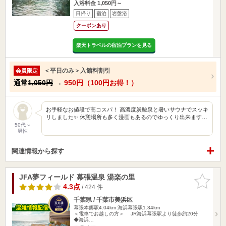
入浴料金 1,050円～
日帰り
宿泊
岩盤浴
クーポンあり
楽天トラベルの宿泊プランを見る
＜平日のみ＞入館料割引
会員限定
通常
1,050円
→
950円（100円お得！）
お手軽なお値段で高コスパ！ 高濃度炭酸泉と暑いサウナでスッキ
リしました✨ 休憩場所も多く漫画もあるのでゆっくり出来ます…
50代～
男性
関連情報から探す
JFA夢フィールド 幕張温泉 湯楽の里
お気に入
りに追加
4.3点
/ 424 件
千葉県 / 千葉市美浜区
幕張本郷駅4.04km
海浜幕張駅1.34km
＜電車でお越しの方＞ JR海浜幕張駅より徒歩約20分
◆海浜…