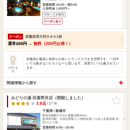
営業時間 10:00～翌9:00
入浴料金 1,600円～
日帰り
岩盤浴
クーポンあり
岩盤浴用大判タオル1枚
クーポン
通常
200円
→
無料（200円お得！）
岩盤浴が最高に気持ちの良いリラックスできる空間です。一日中
いても飽きないだろうな〜と思います。清潔でいつも癒されてい
ます。
40代 女
性
関連情報から探す
みどりの湯 田喜野井店（閉館しました）
お気に入
りに追加
3.8点
/ 27 件
千葉県 / 船橋市
幕張本郷駅3.57km
薬園台駅964m
新津田沼駅、北習志野駅より無料送迎バスあり京葉道路 武
石I.Cより県…
営業時間 9:00～25:00