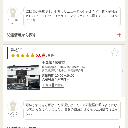
二回目の来店です。七月にリニューアルしたようで、館内が開放
的になってました。リクライニングルーム？も増えていて、ゆっ
くり寛…
30代 男
性
関連情報から探す
温どこ
お気に入
りに追加
5.0点
/ 6 件
千葉県 / 船橋市
幕張本郷駅7.60km
滝不動駅191m
新京成線滝不動駅より徒歩約5分
営業時間 10:00～20:00
入浴料金 1,200円～
日帰り
岩盤浴
頭痛がするほど酷かった肩凝りがこちらの岩盤浴に通うようにな
ってからなくなりました。 全身の血流が良くなったお陰で冷えも
な…
40代 女
性