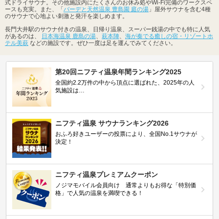
式ドライサウナ。その他施設内にたくさんのお休み処やWi-Fi完備のワークスペ
ースも充実。また、「
バーデと天然温泉 豊島園 庭の湯
」屋外サウナを含む4種
のサウナで心地よい刺激と発汗を楽しめます。
長門大井駅のサウナ付きの温泉、日帰り温泉、スーパー銭湯の中でも特に人気
があるのは、
日本海温泉 鹿島の湯
、
萩本陣
、
海が奏でる癒しの宿・リゾートホ
テル美萩
などの施設です。ぜひ一度は足を運んでみてください。
第20回ニフティ温泉年間ランキング2025
全国約2.2万件の中から頂点に選ばれた、2025年の人
気施設は…
ニフティ温泉 サウナランキング2026
おふろ好きユーザーの投票により、全国No.1サウナが
決定！
ニフティ温泉プレミアムクーポン
ノジマモバイル会員向け 通常よりもお得な「特別価
格」で人気の温泉を満喫できる！