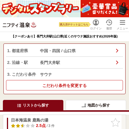
購入済チケットはこちら
ログイン
履歴
メニュー
【クーポンあり】長門大井駅(山口県)近くのサウナ施設おすすめ(2026年版)
1. 都道府県
中国・四国 / 山口県
2. 沿線・駅
長門大井駅
3. こだわり条件
サウナ
こだわり条件を変更する
リストから探す
地図から探す
日本海温泉 鹿島の湯
お気に入
りに追加
2.5点
/ 3 件