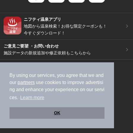
ニフティ温泉アプリ
地図から温泉検索！お得な限定クーポンも！
今すぐダウンロード！
ご意見ご要望 ・お問い合わせ
施設データの新規追加や修正依頼もこちらから
スマートフォン
/
PC
加盟店募集（資料請求）
広告出稿のご案内
By using our services, you agree that we and
our
partners
use cookies to improve advertisi
利用規約
ライフスタイルMEMBERS+規約
ng and enhance your experience on our servi
特定商取引法に基づく表記
ヘルプ
採用情報
ces.
Learn more
運営会社
個人情報保護ポリシー
©NIFTY Lifestyle Co., Ltd.
OK