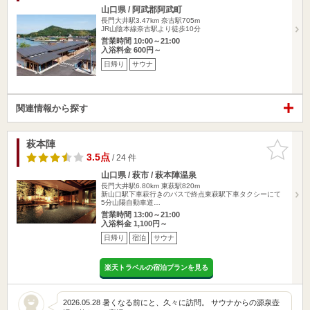
山口県 / 阿武郡阿武町
長門大井駅3.47km
奈古駅705m
JR山陰本線奈古駅より徒歩10分
営業時間 10:00～21:00
入浴料金 600円～
日帰り
サウナ
関連情報から探す
萩本陣
お気に入
りに追加
3.5点
/ 24 件
山口県 / 萩市 / 萩本陣温泉
長門大井駅6.80km
東萩駅820m
新山口駅下車萩行きのバスで終点東萩駅下車タクシーにて
5分山陽自動車道…
営業時間 13:00～21:00
入浴料金 1,100円～
日帰り
宿泊
サウナ
楽天トラベルの宿泊プランを見る
2026.05.28 暑くなる前にと、久々に訪問。 サウナからの源泉壺