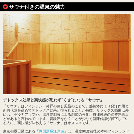
サウナ付きの温泉の魅力
デトックス効果と爽快感が思わず"くせ"になる「サウナ」
「サウナ」はフィンランド発祥の蒸し風呂のことで、熱気浴により発汗作用と
新陳代謝を高めてデトックス効果が得られることが特徴。リラックス効果以外
にも、免疫力アップや、温度差刺激による副腎の強化、自律神経の調整効果な
どがあると言われています。普段汗をかくことが少なく新陳代謝が低下してい
る人に、爽快感が味わえる「サウナ」はオススメです。
東京都墨田区にある「
両国湯屋江戸遊
」は、温度90度前後の本格フィンランド