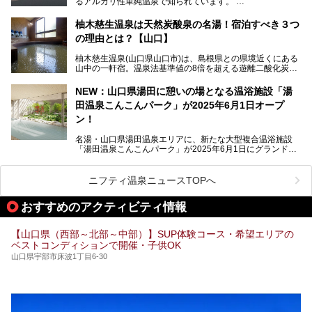
るアルカリ性単純温泉で知られています。
湯田温泉では、瑠璃光寺五重塔などの観光スポット、「そば
柚木慈生温泉は天然炭酸泉の名湯！宿泊すべき３つ
寿司」などのグルメスポット、なかには「女将劇場」なんて
の理由とは？【山口】
一風変わった催しを実施している旅館もあり、観光を満喫で
きる場所がたくさんあります。
柚木慈生温泉(山口県山口市)は、島根県との県境近くにある
山中の一軒宿。温泉法基準値の8倍を超える遊離二酸化炭素
この記事では、湯田温泉の魅力を味わえる宿泊施設や日帰り
(炭酸)を含み、貴重な天然炭酸泉として多くの温泉ファンに
温泉、見どころ満載の観光・グルメスポットに加え、アクセ
親しまれています。
ス方法も紹介します！
NEW：山口県湯田に憩いの場となる温浴施設「湯
田温泉こんこんパーク」が2025年6月1日オープ
日帰り入浴も可能ですが、その真価を存分に満喫するならば
宿泊がベスト。今回は、知られざるその理由を詳細解説。温
ン！
泉ファンなら一度は行ってみたい炭酸泉の名湯を、存分にご
紹介します！
名湯・山口県湯田温泉エリアに、新たな大型複合温浴施設
「湯田温泉こんこんパーク」が2025年6月1日にグランドオ
ープンします！
総工費はなんと約42億円。温泉だけでなく、交流できる施
ニフティ温泉ニュースTOPへ
設として整備され、まさに“温泉のテーマパーク”のようなス
ポットです。今回は、その魅力を3つの注目ポイントに分け
おすすめのアクティビティ情報
てご紹介します。
【山口県（西部～北部～中部）】SUP体験コース・希望エリアの
ベストコンディションで開催・子供OK
山口県宇部市床波1丁目6-30