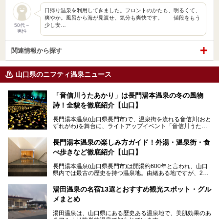
日帰り温泉を利用してきました。フロントのかたも、明るくて、
爽やか。風呂から海が見渡せ、気分も爽快です。 値段をもう
少し安…
50代～
男性
関連情報から探す
山口県のニフティ温泉ニュース
「音信川うたあかり」は長門湯本温泉の冬の風物
詩！全貌を徹底紹介【山口】
長門湯本温泉(山口県長門市)で、温泉街を流れる音信川(おと
ずれがわ)を舞台に、ライトアップイベント「音信川うたあ
かり」が開催されています。2024年の期間は、1月26日(金)
～3月3日(日)。詩のナレーションや音楽に合わせた幻想的な
長門湯本温泉の楽しみ方ガイド！外湯・温泉街・食
光の演出や、地元児童生徒が製作した作品などを設置。温泉
べ歩きなど徹底紹介【山口】
街を一段と輝かせてくれます。
長門湯本温泉(山口県長門市)は開湯約600年と言われ、山口
今回は筆者自ら「音信川うたあかり2024」を体験し、その
県内では最古の歴史を持つ温泉地。由緒ある地ですが、202
全貌を徹底紹介。また同時期に開催されている「湯道展in長
0年には温泉街自体がリノベーション。全く新しい温泉地に
門湯本温泉」も併せてご紹介します。
生まれ変わりました。
湯田温泉の名宿13選とおすすめ観光スポット・グル
メまとめ
今回は、外湯(日帰り入浴施設)である「恩湯」をはじめ、温
泉街をそぞろ歩きしながら、見所や食べ歩きスポットを徹底
湯田温泉は、山口県にある歴史ある温泉地で、美肌効果のあ
紹介。また、アクセスの注意点も併せてご紹介します！