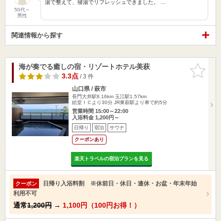
湯で整えて、寝湯でリフレッシュできました。 …
50代～
男性
関連情報から探す
海が奏でる癒しの宿・リゾートホテル美萩
お気に入
りに追加
3.3点
/ 3 件
山口県 / 萩市
長門大井駅8.16km
玉江駅1.57km
絵堂ＩＣより30分 JR東萩駅より車で約5分
営業時間 15:00～22:00
入浴料金 1,200円～
日帰り
宿泊
サウナ
クーポンあり
楽天トラベルの宿泊プランを見る
日帰り入浴料割 ※休前日・休日・連休・お盆・年末年始
クーポン
利用不可
通常
1,200円
→
1,100円（100円お得！）