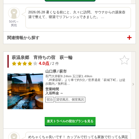
2026.05.28 暑くなる前にと、久々に訪問。 サウナからの源泉壺
湯で整えて、寝湯でリフレッシュできました。 …
50代～
男性
関連情報から探す
萩温泉郷 宵待ちの宿 萩一輪
お気に入
りに追加
4.0点
/ 2 件
山口県 / 萩市
長門大井駅8.24km
玉江駅1.49km
「JR東萩駅」より車で約5分／世界遺産「萩城下町」は徒
歩圏内／無料送…
営業時間
入浴料金 ～
宿泊
貸切風呂、個室風呂
楽天トラベルの宿泊プランを見る
めちゃくちゃ良いです！ カップルで行っても家族で行っても満足