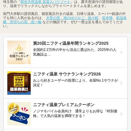
埼玉県の「
熊谷天然温泉 花湯スパリゾート
」は、露天壺湯付の貸切個室があ
り、温泉でリラックスしながらプライベートタイムを楽しめます。
長門大井駅の貸切風呂、個室風呂付きの温泉、日帰り温泉、スーパー銭湯の中
でも特に人気があるのは、
夕景の宿 海のゆりかご 萩小町
、
萩本陣
、
萩温泉
郷 宵待ちの宿 萩一輪
などの施設です。ぜひ一度は足を運んでみてくださ
い。
第20回ニフティ温泉年間ランキング2025
全国約2.2万件の中から頂点に選ばれた、2025年の人
気施設は…
ニフティ温泉 サウナランキング2026
おふろ好きユーザーの投票により、全国No.1サウナが
決定！
ニフティ温泉プレミアムクーポン
ノジマモバイル会員向け 通常よりもお得な「特別価
格」で人気の温泉を満喫できる！