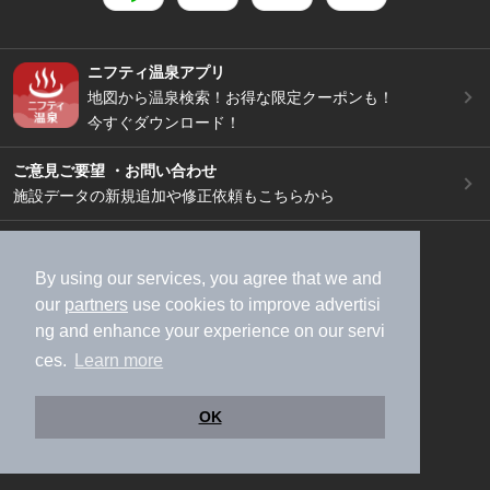
ニフティ温泉アプリ
地図から温泉検索！お得な限定クーポンも！
今すぐダウンロード！
ご意見ご要望 ・お問い合わせ
施設データの新規追加や修正依頼もこちらから
スマートフォン
/
PC
加盟店募集（資料請求）
広告出稿のご案内
By using our services, you agree that we and
our
partners
use cookies to improve advertisi
利用規約
ライフスタイルMEMBERS+規約
ng and enhance your experience on our servi
特定商取引法に基づく表記
ヘルプ
採用情報
ces.
Learn more
運営会社
個人情報保護ポリシー
©NIFTY Lifestyle Co., Ltd.
OK