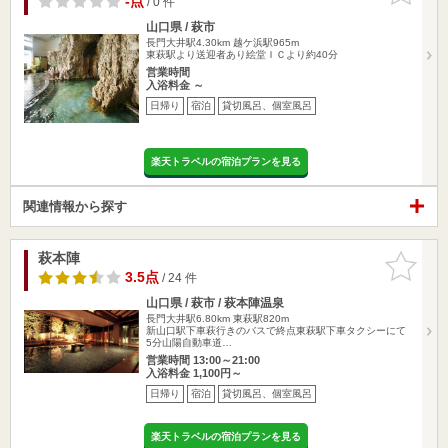
-点
/ 0 件
山口県 / 萩市
長門大井駅4.30km
越ケ浜駅965m
東萩駅より送迎者あり絵堂ＩＣより約40分
営業時間
入浴料金 ～
日帰り
宿泊
貸切風呂、個室風呂
楽天トラベルの宿泊プランを見る
関連情報から探す
萩本陣
お気に入
りに追加
3.5点
/ 24 件
山口県 / 萩市 / 萩本陣温泉
長門大井駅6.80km
東萩駅820m
新山口駅下車萩行きのバスで終点東萩駅下車タクシーにて
5分山陽自動車道…
営業時間 13:00～21:00
入浴料金 1,100円～
日帰り
宿泊
貸切風呂、個室風呂
楽天トラベルの宿泊プランを見る