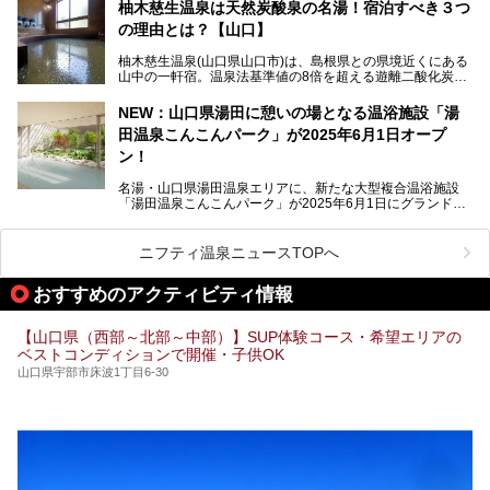
湯田温泉では、瑠璃光寺五重塔などの観光スポット、「そば
柚木慈生温泉は天然炭酸泉の名湯！宿泊すべき３つ
寿司」などのグルメスポット、なかには「女将劇場」なんて
の理由とは？【山口】
一風変わった催しを実施している旅館もあり、観光を満喫で
きる場所がたくさんあります。
柚木慈生温泉(山口県山口市)は、島根県との県境近くにある
山中の一軒宿。温泉法基準値の8倍を超える遊離二酸化炭素
この記事では、湯田温泉の魅力を味わえる宿泊施設や日帰り
(炭酸)を含み、貴重な天然炭酸泉として多くの温泉ファンに
温泉、見どころ満載の観光・グルメスポットに加え、アクセ
親しまれています。
ス方法も紹介します！
NEW：山口県湯田に憩いの場となる温浴施設「湯
田温泉こんこんパーク」が2025年6月1日オープ
日帰り入浴も可能ですが、その真価を存分に満喫するならば
宿泊がベスト。今回は、知られざるその理由を詳細解説。温
ン！
泉ファンなら一度は行ってみたい炭酸泉の名湯を、存分にご
紹介します！
名湯・山口県湯田温泉エリアに、新たな大型複合温浴施設
「湯田温泉こんこんパーク」が2025年6月1日にグランドオ
ープンします！
総工費はなんと約42億円。温泉だけでなく、交流できる施
ニフティ温泉ニュースTOPへ
設として整備され、まさに“温泉のテーマパーク”のようなス
ポットです。今回は、その魅力を3つの注目ポイントに分け
おすすめのアクティビティ情報
てご紹介します。
【山口県（西部～北部～中部）】SUP体験コース・希望エリアの
ベストコンディションで開催・子供OK
山口県宇部市床波1丁目6-30