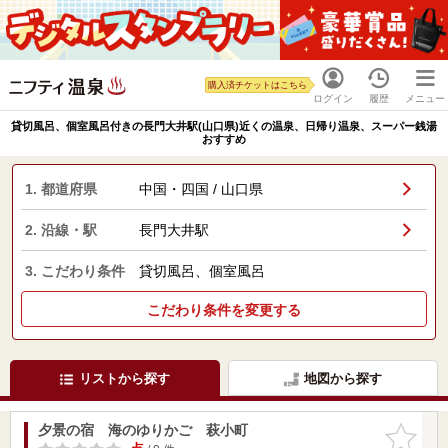
購入済チケットはこちら
ログイン
履歴
メニュー
貸切風呂、個室風呂付きの長門大井駅(山口県)近くの温泉、日帰り温泉、スーパー銭湯
おすすめ
1. 都道府県
中国・四国 / 山口県
2. 沿線・駅
長門大井駅
3. こだわり条件
貸切風呂、個室風呂
こだわり条件を変更する
リストから探す
地図から探す
夕景の宿 海のゆりかご 萩小町
お気に入
りに追加