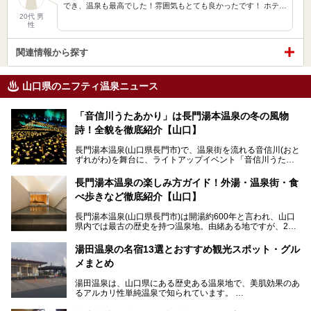
でき、温泉も最高でした！雰囲気もとても良かったです！ ホテ…
20代 男
性
関連情報から探す
山口県のニフティ温泉ニュース
「音信川うたあかり」は長門湯本温泉の冬の風物
詩！全貌を徹底紹介【山口】
長門湯本温泉(山口県長門市)で、温泉街を流れる音信川(おと
ずれがわ)を舞台に、ライトアップイベント「音信川うたあ
かり」が開催されています。2024年の期間は、1月26日(金)
～3月3日(日)。詩のナレーションや音楽に合わせた幻想的な
長門湯本温泉の楽しみ方ガイド！外湯・温泉街・食
光の演出や、地元児童生徒が製作した作品などを設置。温泉
べ歩きなど徹底紹介【山口】
街を一段と輝かせてくれます。
長門湯本温泉(山口県長門市)は開湯約600年と言われ、山口
今回は筆者自ら「音信川うたあかり2024」を体験し、その
県内では最古の歴史を持つ温泉地。由緒ある地ですが、202
全貌を徹底紹介。また同時期に開催されている「湯道展in長
0年には温泉街自体がリノベーション。全く新しい温泉地に
門湯本温泉」も併せてご紹介します。
生まれ変わりました。
湯田温泉の名宿13選とおすすめ観光スポット・グル
メまとめ
今回は、外湯(日帰り入浴施設)である「恩湯」をはじめ、温
泉街をそぞろ歩きしながら、見所や食べ歩きスポットを徹底
湯田温泉は、山口県にある歴史ある温泉地で、美肌効果のあ
紹介。また、アクセスの注意点も併せてご紹介します！
るアルカリ性単純温泉で知られています。