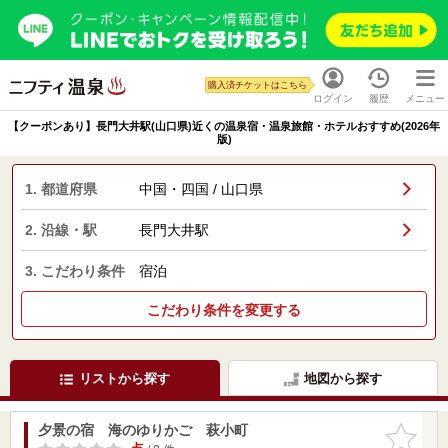
購入済チケットはこちら
ログイン
履歴
メニュー
【クーポンあり】長門大井駅(山口県)近くの温泉宿・温泉旅館・ホテルおすすめ(2026年
版)
1. 都道府県
中国・四国 / 山口県
2. 沿線・駅
長門大井駅
3. こだわり条件
宿泊
こだわり条件を変更する
リストから探す
地図から探す
夕景の宿 海のゆりかご 萩小町
お気に入
りに追加