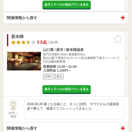
楽天トラベルの宿泊プランを見る
関連情報から探す
萩本陣
お気に入
りに追加
3.5点
/ 24 件
山口県 / 萩市 / 萩本陣温泉
長門大井駅6.80km
東萩駅820m
新山口駅下車萩行きのバスで終点東萩駅下車タクシーにて
5分山陽自動車道…
営業時間 13:00～21:00
入浴料金 1,100円～
日帰り
宿泊
楽天トラベルの宿泊プランを見る
2026.05.28 暑くなる前にと、久々に訪問。 サウナからの源泉壺
湯で整えて、寝湯でリフレッシュできました。 …
50代～
男性
関連情報から探す