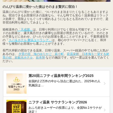
のんびり温泉に浸かった後はそのまま贅沢に宿泊！
温泉にのんびり浸かった後に、ついそのまま泊まりたくなることもありますよ
ね。宿泊できるお部屋付きの温泉なら、そんな時でも安心！温泉後はリラック
ス効果で、普段よりもぐっすり眠れるようになるとも言われていますので、是
非宿泊利用も検討してみましょう。
箱根湯本の
「天成園」
は、日帰り利用だけでなく宿泊も可能です。スタンダー
ドのお部屋と、露天風呂付きの豪華なお部屋が用意されているので、そのとき
の予算などに合わせ、ぴったりのお部屋を選ぶことができます。千葉県浦安市
の「
スパ＆ホテル 舞浜ユーラシア」
は、都心やテーマパークにも近く、和洋
様々な種類のお部屋から選ぶことができます。
長門大井駅の宿泊できる温泉、日帰り温泉、スーパー銭湯の中でも特に人気が
あるのは、
夕景の宿 海のゆりかご 萩小町
、
萩温泉郷 日本海を一望する絶
景の宿 萩観光ホテル
、
萩本陣
などの施設です。ぜひ一度は足を運んでみてく
ださい。
第20回ニフティ温泉年間ランキング2025
全国約2.2万件の中から頂点に選ばれた、2025年の人
気施設は…
ニフティ温泉 サウナランキング2026
おふろ好きユーザーの投票により、全国No.1サウナが
決定！