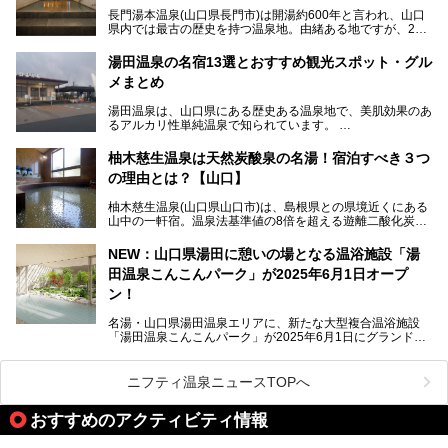
長門湯本温泉(山口県長門市)は開湯約600年と言われ、山口
今回は筆者自ら「音信川うたあかり2024」を体験し、その
県内では最古の歴史を持つ温泉地。由緒ある地ですが、202
全貌を徹底紹介。また同時期に開催されている「湯道展in長
0年には温泉街自体がリノベーション。全く新しい温泉地に
門湯本温泉」も併せてご紹介します。
生まれ変わりました。
湯田温泉の名宿13選とおすすめ観光スポット・グル
メまとめ
今回は、外湯(日帰り入浴施設)である「恩湯」をはじめ、温
泉街をそぞろ歩きしながら、見所や食べ歩きスポットを徹底
湯田温泉は、山口県にある歴史ある温泉地で、美肌効果のあ
紹介。また、アクセスの注意点も併せてご紹介します！
るアルカリ性単純温泉で知られています。
湯田温泉では、瑠璃光寺五重塔などの観光スポット、「そば
柚木慈生温泉は天然炭酸泉の名湯！宿泊すべき３つ
寿司」などのグルメスポット、なかには「女将劇場」なんて
の理由とは？【山口】
一風変わった催しを実施している旅館もあり、観光を満喫で
きる場所がたくさんあります。
柚木慈生温泉(山口県山口市)は、島根県との県境近くにある
山中の一軒宿。温泉法基準値の8倍を超える遊離二酸化炭素
この記事では、湯田温泉の魅力を味わえる宿泊施設や日帰り
(炭酸)を含み、貴重な天然炭酸泉として多くの温泉ファンに
温泉、見どころ満載の観光・グルメスポットに加え、アクセ
親しまれています。
ス方法も紹介します！
NEW：山口県湯田に憩いの場となる温浴施設「湯
田温泉こんこんパーク」が2025年6月1日オープ
日帰り入浴も可能ですが、その真価を存分に満喫するならば
宿泊がベスト。今回は、知られざるその理由を詳細解説。温
ン！
泉ファンなら一度は行ってみたい炭酸泉の名湯を、存分にご
紹介します！
名湯・山口県湯田温泉エリアに、新たな大型複合温浴施設
「湯田温泉こんこんパーク」が2025年6月1日にグランドオ
ープンします！
総工費はなんと約42億円。温泉だけでなく、交流できる施
ニフティ温泉ニュースTOPへ
設として整備され、まさに“温泉のテーマパーク”のようなス
ポットです。今回は、その魅力を3つの注目ポイントに分け
おすすめのアクティビティ情報
てご紹介します。