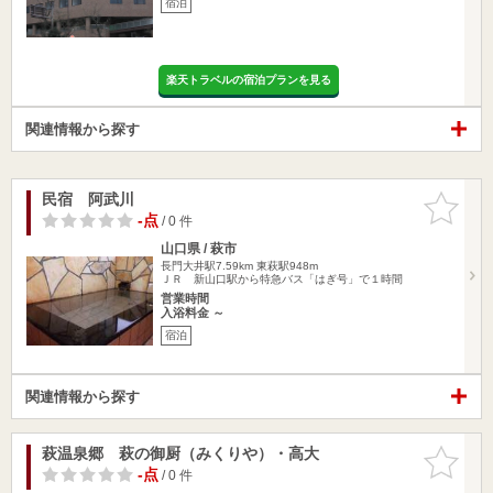
宿泊
楽天トラベルの宿泊プランを見る
関連情報から探す
民宿 阿武川
お気に入
りに追加
-点
/ 0 件
山口県 / 萩市
長門大井駅7.59km
東萩駅948m
ＪＲ 新山口駅から特急バス「はぎ号」で１時間
営業時間
入浴料金 ～
宿泊
関連情報から探す
萩温泉郷 萩の御厨（みくりや）・高大
お気に入
りに追加
-点
/ 0 件