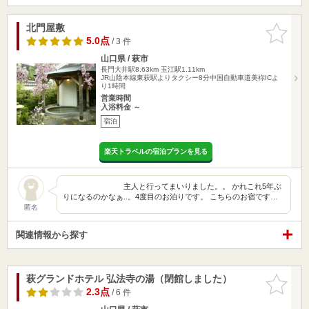
北門屋敷
お気に入
りに追加
5.0点
/ 3 件
山口県 / 萩市
長門大井駅8.63km
玉江駅1.11km
JR山陰本線東萩駅よりタクシー8分中国自動車道美祢ICよ
り1時間
営業時間
入浴料金 ～
宿泊
楽天トラベルの宿泊プランを見る
主人と行ってまいりました。。 かれこれ5年ぶ
りになるのかなぁ..。4度目のお泊りです。 こちらのお宿です…
匿名
関連情報から探す
萩グランドホテル 弘法寺の湯（閉館しました）
お気に入
りに追加
2.3点
/ 6 件