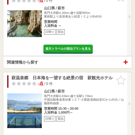
-点
/ 0 件
山口県 / 萩市
長門大井駅4.30km
越ケ浜駅965m
東萩駅より送迎者あり絵堂ＩＣより約40分
営業時間
入浴料金 ～
日帰り
宿泊
楽天トラベルの宿泊プランを見る
関連情報から探す
萩温泉郷 日本海を一望する絶景の宿 萩観光ホテル
お気に入
りに追加
-点
/ 0 件
山口県 / 萩市
長門大井駅4.63km
越ケ浜駅1.70km
中国自動車道美祢東ＪＣＴ-小郡萩道路絵堂ICから45分／山
陽新幹線新…
営業時間 15:30～20:00
入浴料金 1,000円～
日帰り
宿泊