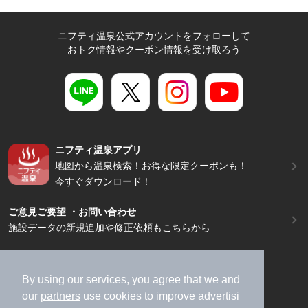
ニフティ温泉公式アカウントをフォローして
おトク情報やクーポン情報を受け取ろう
ニフティ温泉アプリ
地図から温泉検索！お得な限定クーポンも！
今すぐダウンロード！
ご意見ご要望 ・お問い合わせ
施設データの新規追加や修正依頼もこちらから
スマートフォン
/
PC
加盟店募集（資料請求）
広告出稿のご案内
By using our services, you agree that we and
our
partners
use cookies to improve advertisi
利用規約
ライフスタイルMEMBERS+規約