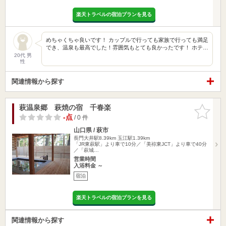
楽天トラベルの宿泊プランを見る
めちゃくちゃ良いです！ カップルで行っても家族で行っても満足
でき、温泉も最高でした！雰囲気もとても良かったです！ ホテ…
20代 男
性
関連情報から探す
萩温泉郷 萩焼の宿 千春楽
お気に入
りに追加
-点
/ 0 件
山口県 / 萩市
長門大井駅8.39km
玉江駅1.39km
「JR東萩駅」より車で10分／「美祢東JCT」より車で40分
／「萩城…
営業時間
入浴料金 ～
宿泊
楽天トラベルの宿泊プランを見る
関連情報から探す