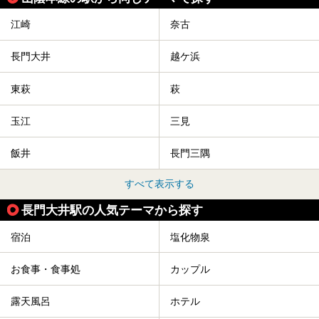
江崎
奈古
長門大井
越ケ浜
東萩
萩
玉江
三見
飯井
長門三隅
すべて表示する
長門大井駅の人気テーマから探す
宿泊
塩化物泉
お食事・食事処
カップル
露天風呂
ホテル