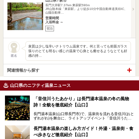
山口県 / 萩市
長門大井駅7.37km
東萩駅590m
JR山陰本線「東萩駅」より徒歩10分中国自動車道美祢IC、
山陽自動車…
営業時間
入浴料金 ～
宿泊
泉質は少し塩辛いナトリウム温泉です。何と言っても前面ガラス
張りのとても明るい感じの温泉で心身とも癒せるようなとても好
感の持…
匿名
関連情報から探す
山口県のニフティ温泉ニュース
「音信川うたあかり」は長門湯本温泉の冬の風物
詩！全貌を徹底紹介【山口】
長門湯本温泉(山口県長門市)で、温泉街を流れる音信川(おと
ずれがわ)を舞台に、ライトアップイベント「音信川うたあ
かり」が開催されています。2024年の期間は、1月26日(金)
～3月3日(日)。詩のナレーションや音楽に合わせた幻想的な
長門湯本温泉の楽しみ方ガイド！外湯・温泉街・食
光の演出や、地元児童生徒が製作した作品などを設置。温泉
べ歩きなど徹底紹介【山口】
街を一段と輝かせてくれます。