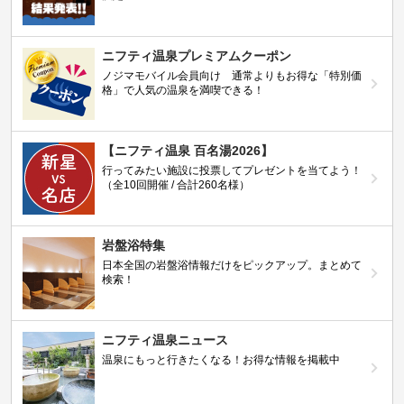
ニフティ温泉プレミアムクーポン
ノジマモバイル会員向け 通常よりもお得な「特別価
格」で人気の温泉を満喫できる！
【ニフティ温泉 百名湯2026】
行ってみたい施設に投票してプレゼントを当てよう！
（全10回開催 / 合計260名様）
岩盤浴特集
日本全国の岩盤浴情報だけをピックアップ。まとめて
検索！
ニフティ温泉ニュース
温泉にもっと行きたくなる！お得な情報を掲載中