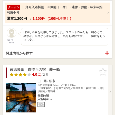
日帰り入浴料割 ※休前日・休日・連休・お盆・年末年始
クーポン
利用不可
通常
1,200円
→
1,100円（100円お得！）
日帰り温泉を利用してきました。フロントのかたも、明るくて、
爽やか。風呂から海が見渡せ、気分も爽快です。 値段をもう
少し安…
50代～
男性
関連情報から探す
萩温泉郷 宵待ちの宿 萩一輪
お気に入
りに追加
4.0点
/ 2 件
山口県 / 萩市
長門大井駅8.24km
玉江駅1.49km
「JR東萩駅」より車で約5分／世界遺産「萩城下町」は徒
歩圏内／無料送…
営業時間
入浴料金 ～
宿泊