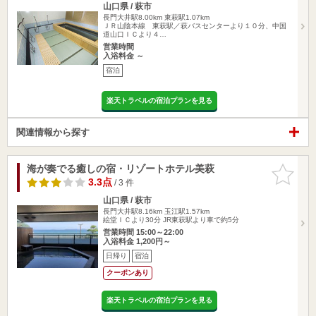
山口県 / 萩市
長門大井駅8.00km
東萩駅1.07km
ＪＲ山陰本線 東萩駅／萩バスセンターより１０分、中国
道山口ＩＣより４…
営業時間
入浴料金 ～
宿泊
楽天トラベルの宿泊プランを見る
関連情報から探す
海が奏でる癒しの宿・リゾートホテル美萩
お気に入
りに追加
3.3点
/ 3 件
山口県 / 萩市
長門大井駅8.16km
玉江駅1.57km
絵堂ＩＣより30分 JR東萩駅より車で約5分
営業時間 15:00～22:00
入浴料金 1,200円～
日帰り
宿泊
クーポンあり
楽天トラベルの宿泊プランを見る