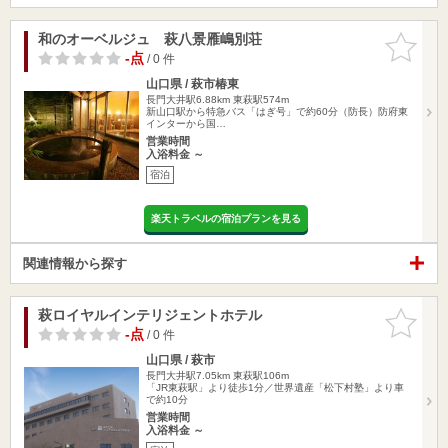
和のオーベルジュ 萩八景雁嶋別荘
お気に入
りに追加
-点
/ 0 件
山口県 / 萩市椿東
長門大井駅6.88km
東萩駅574m
新山口駅から特急バス「はぎ号」で約60分（防長）防府東
インターから国…
営業時間
入浴料金 ～
宿泊
楽天トラベルの宿泊プランを見る
関連情報から探す
萩ロイヤルインテリジェントホテル
お気に入
りに追加
-点
/ 0 件
山口県 / 萩市
長門大井駅7.05km
東萩駅106m
「JR東萩駅」より徒歩1分／世界遺産「松下村塾」より車
で約10分
営業時間
入浴料金 ～