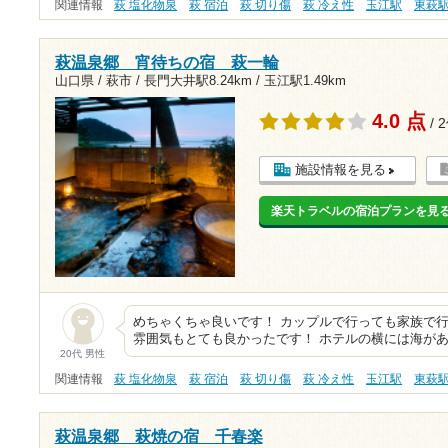
関連情報
萩 塩化物泉
萩 宿泊
萩 切り傷
萩 冷え性
玉江駅
東萩
萩温泉郷 宵待ちの宿 萩一輪
山口県 / 萩市 /
長門大井駅8.24km
/
玉江駅1.49km
4.0 点
/ 
施設情報を見る
楽天トラベルの宿泊プランを見
めちゃくちゃ良いです！ カップルで行っても家族で
雰囲気もとても良かったです！ ホテルの横には海が
20代 男性
関連情報
萩 塩化物泉
萩 宿泊
萩 切り傷
萩 冷え性
玉江駅
東萩
萩温泉郷 萩焼の宿 千春楽