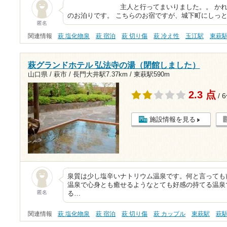
主人と行ってまいりました。。 かれこれ5年
のお泊りです。 こちらのお宿ですが、城下町にしっ
匿名
関連情報
萩 塩化物泉
萩 宿泊
萩 切り傷
萩 冷え性
玉江駅
東萩
萩グランドホテル 弘法寺の湯（閉館しました）
山口県 / 萩市 /
長門大井駅7.37km
/
東萩駅590m
2.3 点
/ 
施設情報を見る
泉質は少し塩辛いナトリウム温泉です。何と言っても
温泉で心身とも癒せるようなとても好感の持てる温泉
匿名
る…
関連情報
萩 塩化物泉
萩 宿泊
萩 切り傷
萩 カップル
東萩駅
萩