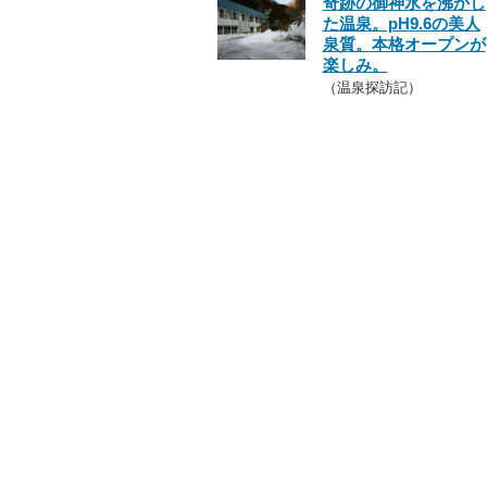
奇跡の御神水を沸かし
た温泉。pH9.6の美人
泉質。本格オープンが
楽しみ。
（温泉探訪記）