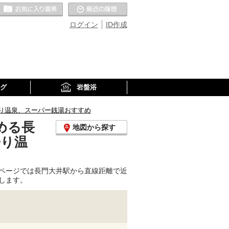
お気に入りの温泉
最近の履歴
ログイン
ID作成
グ
岩盤浴
り温泉、スーパー銭湯おすすめ
める長
地図から探す
帰り温
ページでは長門大井駅から直線距離で近
します。