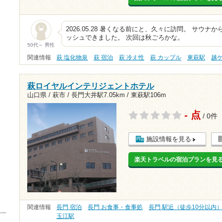
2026.05.28 暑くなる前にと、久々に訪問。 サウ
ッシュできました。 次回は秋ごろかな。
50代～ 男性
関連情報
萩 塩化物泉
萩 宿泊
萩 冷え性
萩 カップル
東萩駅
越
萩ロイヤルインテリジェントホテル
山口県 / 萩市 /
長門大井駅7.05km
/
東萩駅106m
- 点
/ 0件
施設情報を見る
楽天トラベルの宿泊プランを見
関連情報
長門 宿泊
長門 お食事・食事処
長門 駅近（徒歩10分以内
玉江駅