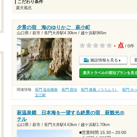
こだわり条件
露天風呂
夕景の宿 海のゆりかご 萩小町
山口県 / 萩市 /
長門大井駅4.30km
/
越ケ浜駅965m
- 点
/ 0件
施設情報を見る
楽天トラベルの宿泊プランを見
関連情報
長門 塩化物泉
長門 宿泊
長門 痛風（つうふう）
長門 カ
玉江駅
萩温泉郷 日本海を一望する絶景の宿 萩観光ホ
テル
山口県 / 萩市 /
長門大井駅4.63km
/
越ケ浜駅1.70km
■営業時間 15:30～20:00