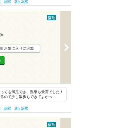
駅
萩駅
越ケ浜駅
宿泊
2件
>
お気に入りに追加
る
行っても満足でき、温泉も最高でした！
あるので少し散歩もできてよかっ…
駅
萩駅
越ケ浜駅
宿泊