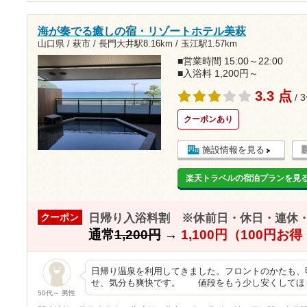
海が奏でる癒しの宿・リゾートホテル美萩
山口県 / 萩市 /
長門大井駅8.16km
/
玉江駅1.57km
■営業時間 15:00～22:00
■入浴料 1,200円～
3.3 点
/ 
クーポンあり
施設情報を見る
楽天トラベルの宿泊プランを見
日帰り入浴料割 ※休前日・休日・連休
クーポン
通常
1,200円
→
1,100円（100円お
日帰り温泉を利用してきました。フロントのかたも、
せ、気分も爽快です。 値段をもう少し安くしてほ
50代～ 男性