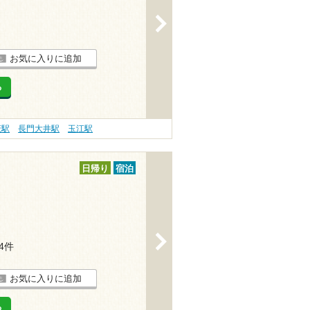
>
お気に入りに追加
る
萩駅
長門大井駅
玉江駅
日帰り
宿泊
>
24件
お気に入りに追加
る