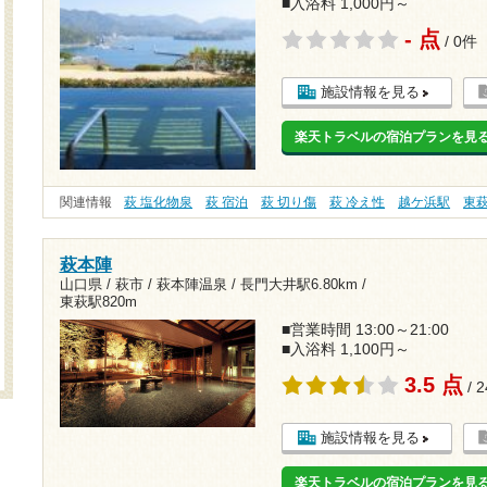
■入浴料 1,000円～
- 点
/ 0件
施設情報を見る
楽天トラベルの宿泊プランを見
関連情報
萩 塩化物泉
萩 宿泊
萩 切り傷
萩 冷え性
越ケ浜駅
東
萩本陣
山口県 / 萩市 / 萩本陣温泉 /
長門大井駅6.80km
/
東萩駅820m
■営業時間 13:00～21:00
■入浴料 1,100円～
3.5 点
/ 
施設情報を見る
楽天トラベルの宿泊プランを見