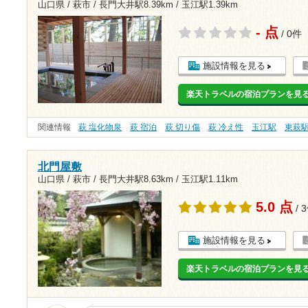
山口県 / 萩市 /
長門大井駅8.39km
/
玉江駅1.39km
- 点
/ 0件
施設情報を見る
楽天トラベルの宿泊プランを見
関連情報
萩 塩化物泉
萩 宿泊
萩 切り傷
萩 冷え性
玉江駅
東萩
北門屋敷
山口県 / 萩市 /
長門大井駅8.63km
/
玉江駅1.11km
5.0 点
/ 
施設情報を見る
楽天トラベルの宿泊プランを見