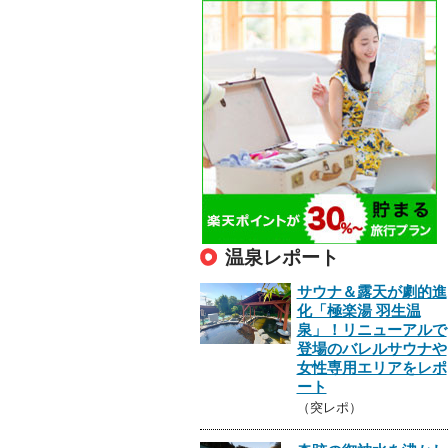
温泉レポート
サウナ＆露天が劇的進
化「極楽湯 羽生温
泉」！リニューアルで
登場のバレルサウナや
女性専用エリアをレポ
ート
（突レポ）