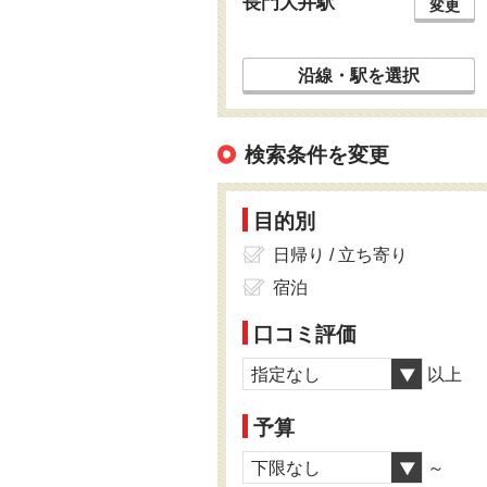
長門大井駅
変更
沿線・駅を選択
検索条件を変更
目的別
日帰り / 立ち寄り
宿泊
口コミ評価
指定なし
以上
予算
下限なし
～