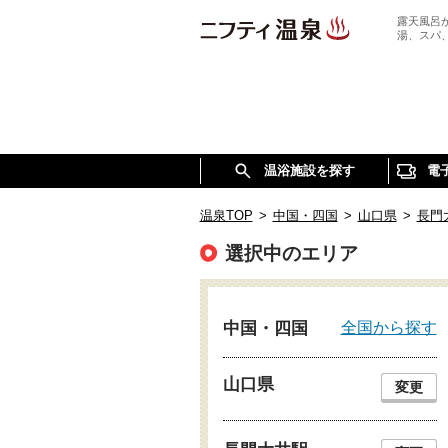
露天風呂
湯、スパ
温浴施設を探す
電
温泉TOP
>
中国・四国
>
山口県
>
長門
選択中のエリア
全国から探す
中国・四国
山口県
変更