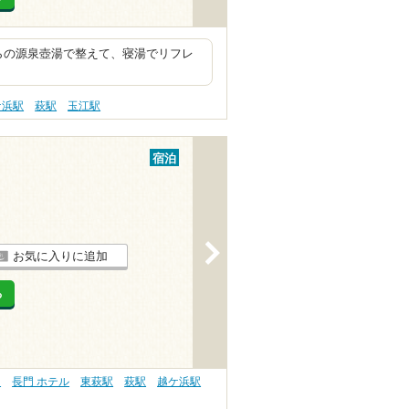
ナからの源泉壺湯で整えて、寝湯でリフレ
ケ浜駅
萩駅
玉江駅
宿泊
>
お気に入りに追加
る
）
長門 ホテル
東萩駅
萩駅
越ケ浜駅