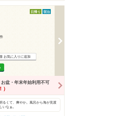
日帰り
宿泊
3件
>
お気に入りに追加
る
・お盆・年末年始利用不可
>
得！）
明るくて、爽やか。風呂から海が見渡
しいなぁ。