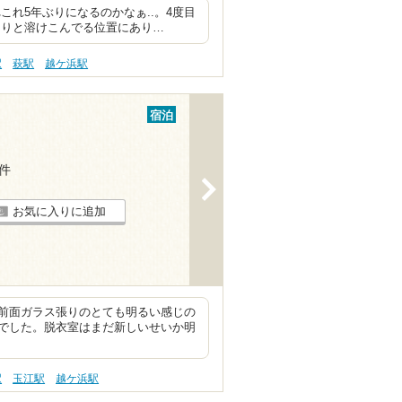
ぶりになるのかなぁ..。4度目
とりと溶けこんでる位置にあり…
駅
萩駅
越ケ浜駅
宿泊
6件
>
お気に入りに追加
前面ガラス張りのとても明るい感じの
でした。脱衣室はまだ新しいせいか明
駅
玉江駅
越ケ浜駅