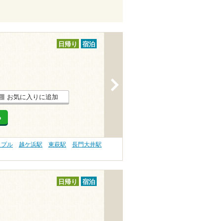
日帰り
宿泊
>
お気に入りに追加
る
ップル
越ケ浜駅
東萩駅
長門大井駅
日帰り
宿泊