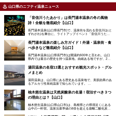
山口県のニフティ温泉ニュース
「音信川うたあかり」は長門湯本温泉の冬の風物
詩！全貌を徹底紹介【山口】
長門湯本温泉(山口県長門市)で、温泉街を流れる音信川(おと
ずれがわ)を舞台に、ライトアップイベント「音信川うたあ
かり」が開催されています。2024年の期間は、1月26日(金)
～3月3日(日)。詩のナレーションや音楽に合わせた幻想的な
長門湯本温泉の楽しみ方ガイド！外湯・温泉街・食
光の演出や、地元児童生徒が製作した作品などを設置。温泉
べ歩きなど徹底紹介【山口】
街を一段と輝かせてくれます。
長門湯本温泉(山口県長門市)は開湯約600年と言われ、山口
今回は筆者自ら「音信川うたあかり2024」を体験し、その
県内では最古の歴史を持つ温泉地。由緒ある地ですが、202
全貌を徹底紹介。また同時期に開催されている「湯道展in長
0年には温泉街自体がリノベーション。全く新しい温泉地に
門湯本温泉」も併せてご紹介します。
生まれ変わりました。
湯田温泉の名宿13選とおすすめ観光スポット・グル
メまとめ
今回は、外湯(日帰り入浴施設)である「恩湯」をはじめ、温
泉街をそぞろ歩きしながら、見所や食べ歩きスポットを徹底
湯田温泉は、山口県にある歴史ある温泉地で、美肌効果のあ
紹介。また、アクセスの注意点も併せてご紹介します！
るアルカリ性単純温泉で知られています。
湯田温泉では、瑠璃光寺五重塔などの観光スポット、「そば
柚木慈生温泉は天然炭酸泉の名湯！宿泊すべき３つ
寿司」などのグルメスポット、なかには「女将劇場」なんて
の理由とは？【山口】
一風変わった催しを実施している旅館もあり、観光を満喫で
きる場所がたくさんあります。
柚木慈生温泉(山口県山口市)は、島根県との県境近くにある
山中の一軒宿。温泉法基準値の8倍を超える遊離二酸化炭素
この記事では、湯田温泉の魅力を味わえる宿泊施設や日帰り
(炭酸)を含み、貴重な天然炭酸泉として多くの温泉ファンに
温泉、見どころ満載の観光・グルメスポットに加え、アクセ
親しまれています。