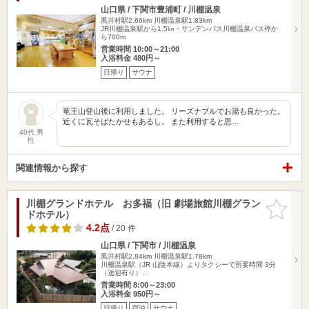
山口県 / 下関市豊浦町 / 川棚温泉
黒井村駅2.66km
川棚温泉駅1.83km
JR川棚温泉駅から1.5㎞・サンデンバス川棚温泉バス停か
ら700m
営業時間 10:00～21:00
入浴料金 480円～
日帰り
サウナ
竜王山登山後に利用しました。 リーズナブルでお湯も良かった。
近くに瓦そばたかせもあるし。 また利用すると思…
40代 男
性
関連情報から探す
川棚グランドホテル お多福（旧 劇場旅館川棚グラン
お気に入
ドホテル）
りに追加
4.2点
/ 20 件
山口県 / 下関市 / 川棚温泉
黒井村駅2.84km
川棚温泉駅1.78km
川棚温泉駅（JR 山陰本線）よりタクシーで所要時間 3分
（送迎有り）…
営業時間 8:00～23:00
入浴料金 950円～
日帰り
宿泊
サウナ