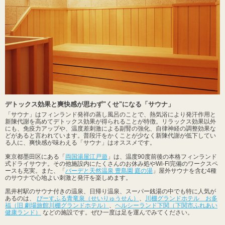
デトックス効果と爽快感が思わず"くせ"になる「サウナ」
「サウナ」はフィンランド発祥の蒸し風呂のことで、熱気浴により発汗作用と
新陳代謝を高めてデトックス効果が得られることが特徴。リラックス効果以外
にも、免疫力アップや、温度差刺激による副腎の強化、自律神経の調整効果な
どがあると言われています。普段汗をかくことが少なく新陳代謝が低下してい
る人に、爽快感が味わえる「サウナ」はオススメです。
東京都墨田区にある「
両国湯屋江戸遊
」は、温度90度前後の本格フィンランド
式ドライサウナ。その他施設内にたくさんのお休み処やWi-Fi完備のワークスペ
ースも充実。また、「
バーデと天然温泉 豊島園 庭の湯
」屋外サウナを含む4種
のサウナで心地よい刺激と発汗を楽しめます。
黒井村駅のサウナ付きの温泉、日帰り温泉、スーパー銭湯の中でも特に人気が
あるのは、
ぴーすふる青竜泉（せいりゅうせん）
、
川棚グランドホテル お多
福（旧 劇場旅館川棚グランドホテル）
、
ヘルシーランド下関（下関市ふれあい
健康ランド）
などの施設です。ぜひ一度は足を運んでみてください。