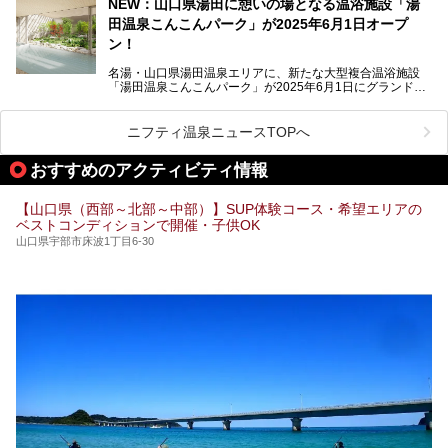
ス方法も紹介します！
NEW：山口県湯田に憩いの場となる温浴施設「湯
田温泉こんこんパーク」が2025年6月1日オープ
日帰り入浴も可能ですが、その真価を存分に満喫するならば
宿泊がベスト。今回は、知られざるその理由を詳細解説。温
ン！
泉ファンなら一度は行ってみたい炭酸泉の名湯を、存分にご
紹介します！
名湯・山口県湯田温泉エリアに、新たな大型複合温浴施設
「湯田温泉こんこんパーク」が2025年6月1日にグランドオ
ープンします！
総工費はなんと約42億円。温泉だけでなく、交流できる施
ニフティ温泉ニュースTOPへ
設として整備され、まさに“温泉のテーマパーク”のようなス
ポットです。今回は、その魅力を3つの注目ポイントに分け
おすすめのアクティビティ情報
てご紹介します。
【山口県（西部～北部～中部）】SUP体験コース・希望エリアの
ベストコンディションで開催・子供OK
山口県宇部市床波1丁目6-30