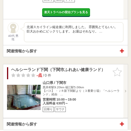
楽天トラベルの宿泊プランを見る
北浦スカイライン縦走後に利用しました。 雰囲気とてもいい。
巨大おかめにビックリします。 お湯はそれなり。 …
40代 男
性
関連情報から探す
ヘルシーランド下関（下関市ふれあい健康ランド）
お気に入
りに追加
-点
/ 0 件
山口県 / 下関市
黒井村駅9.20km
福江駅5.06km
【バス】 ・ＪＲ新下関駅より（３番乗り場）「ヘルシーラ
ンド」経由 …
営業時間 10:00～19:00
入浴料金 630円～
日帰り
サウナ
関連情報から探す