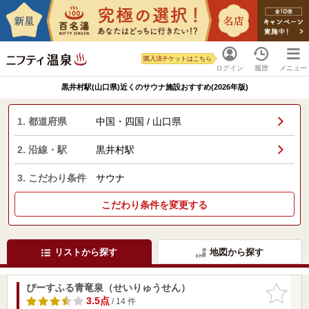
購入済チケットはこちら
ログイン
履歴
メニュー
黒井村駅(山口県)近くのサウナ施設おすすめ(2026年版)
1. 都道府県
中国・四国 / 山口県
2. 沿線・駅
黒井村駅
3. こだわり条件
サウナ
こだわり条件を変更する
リストから探す
地図から探す
ぴーすふる青竜泉（せいりゅうせん）
お気に入
りに追加
3.5点
/ 14 件