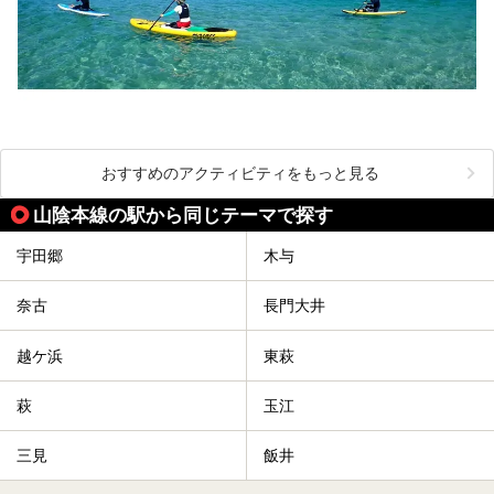
おすすめのアクティビティをもっと見る
山陰本線の駅から同じテーマで探す
宇田郷
木与
奈古
長門大井
越ケ浜
東萩
萩
玉江
三見
飯井