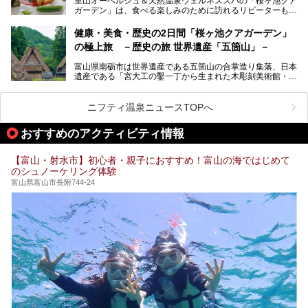
里山オーベルジュ＆天然温泉ウェルネススパの「桜ヶ池クア
ートしたいと思います。
ガーデン」は、食べる楽しみのために訪れるリピーターも多
い温泉です。館内のレストラン「ジョウハナーレ」では、
月、水はフレンチ、火、木は和食、土日はその両方がランチ
健康・美食・歴史の2日間「桜ヶ池クアガーデン」
とディナーで味わえます。オリジナルのスイーツも評判で
の極上旅 －歴史の旅 世界遺産「五箇山」－
す。
富山県南砺市は世界遺産である五箇山の合掌造り集落、日本
そんな「桜ヶ池クアガーデン」に宿泊して、食を満喫してき
遺産である「宮大工の鑿一丁から生まれた木彫刻美術館・井
たのでじっくりご紹介します！
波」、ユネスコ無形文化遺産 城端曳山祭で知られる越中の
小京都・城端と、とても魅力的な観光スポットがたくさんあ
ります。
ニフティ温泉ニュースTOPへ
城端の郊外に建つ里山オーベルジュ＆温泉ウェルネススパ
おすすめのアクティビティ情報
「桜ヶ池クアガーデン」に泊まって、歴史の旅にお出かけし
てみませんか？
【富山・射水市】初心者・親子におすすめ！富山の海ではじめて
のシュノーケリング体験
富山県富山市長附744-24