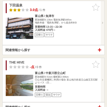
下田温泉
お気に入
りに追加
3.0点
/ 1 件
富山県 / 魚津市
西加積駅9.13km
電鉄魚津駅485m
地鉄本線「電鉄魚津駅」から徒歩約8分
営業時間 13:15～22:30
入浴料金 470円～
日帰り
サウナ
関連情報から探す
THE HIVE
お気に入
りに追加
-点
/ 0 件
富山県 / 中新川郡立山町
西加積駅9.51km
榎町駅2.69km
①公共交通機関ご利用の場合 富山地方鉄道立山線五百石駅
よりバス（日…
営業時間
入浴料金 ～
日帰り
宿泊
サウナ