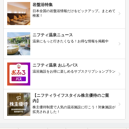
岩盤浴特集
日本全国の岩盤浴情報だけをピックアップ。まとめて
検索！
ニフティ温泉ニュース
温泉にもっと行きたくなる！お得な情報を掲載中
ニフティ温泉 おふろパス
温浴施設をお得に楽しめるサブスクリプションプラン
【ニフティライフスタイル株主優待のご案
内】
株主優待制度で人気の温浴施設に行こう！対象施設が
拡充されました！