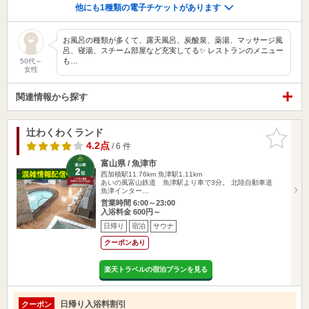
他にも1種類の電子チケットがあります
お風呂の種類が多くて、露天風呂、炭酸泉、薬湯、マッサージ風
呂、寝湯、スチーム部屋など充実してる✨ レストランのメニュー
も…
50代～
女性
関連情報から探す
辻わくわくランド
お気に入
りに追加
4.2点
/ 6 件
富山県 / 魚津市
西加積駅11.76km
魚津駅1.11km
あいの風富山鉄道 魚津駅より車で3分。 北陸自動車道
魚津インター…
営業時間 6:00～23:00
入浴料金 600円～
日帰り
宿泊
サウナ
クーポンあり
楽天トラベルの宿泊プランを見る
日帰り入浴料割引
クーポン