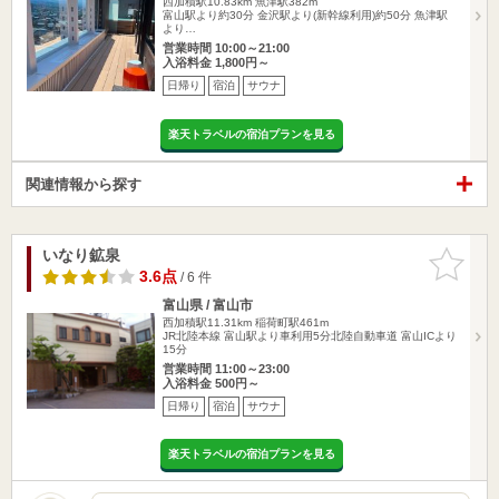
西加積駅10.83km
魚津駅382m
富山駅より約30分 金沢駅より(新幹線利用)約50分 魚津駅
より…
営業時間 10:00～21:00
入浴料金 1,800円～
日帰り
宿泊
サウナ
楽天トラベルの宿泊プランを見る
関連情報から探す
いなり鉱泉
お気に入
りに追加
3.6点
/ 6 件
富山県 / 富山市
西加積駅11.31km
稲荷町駅461m
JR北陸本線 富山駅より車利用5分北陸自動車道 富山ICより
15分
営業時間 11:00～23:00
入浴料金 500円～
日帰り
宿泊
サウナ
楽天トラベルの宿泊プランを見る