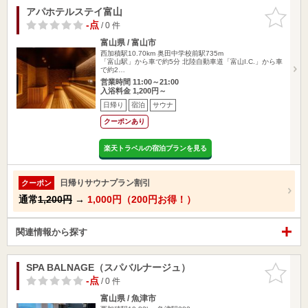
アパホテルステイ富山
お気に入
りに追加
-点
/ 0 件
富山県 / 富山市
西加積駅10.70km
奥田中学校前駅735m
「富山駅」から車で約5分 北陸自動車道「富山I.C.」から車
で約2…
営業時間 11:00～21:00
入浴料金 1,200円～
日帰り
宿泊
サウナ
クーポンあり
楽天トラベルの宿泊プランを見る
日帰りサウナプラン割引
クーポン
通常
1,200円
→
1,000円（200円お得！）
関連情報から探す
SPA BALNAGE（スパバルナージュ）
お気に入
りに追加
-点
/ 0 件
富山県 / 魚津市