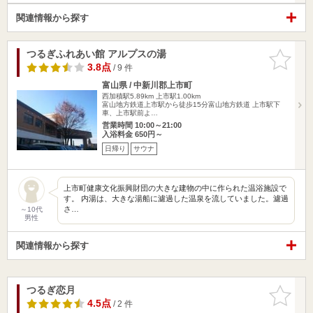
関連情報から探す
つるぎふれあい館 アルプスの湯
お気に入
りに追加
3.8点
/ 9 件
富山県 / 中新川郡上市町
西加積駅5.89km
上市駅1.00km
富山地方鉄道上市駅から徒歩15分富山地方鉄道 上市駅下
車、上市駅前よ…
営業時間 10:00～21:00
入浴料金 650円～
日帰り
サウナ
上市町健康文化振興財団の大きな建物の中に作られた温浴施設で
す。 内湯は、大きな湯船に濾過した温泉を流していました。濾過
さ…
～10代
男性
関連情報から探す
つるぎ恋月
お気に入
りに追加
4.5点
/ 2 件