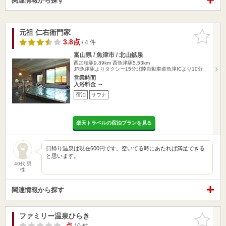
関連情報から探す
元祖 仁右衛門家
お気に入
りに追加
3.8点
/ 4 件
富山県 / 魚津市 / 北山鉱泉
西加積駅9.89km
西魚津駅5.53km
JR魚津駅よりタクシー15分北陸自動車道魚津ICより10分
営業時間
入浴料金 ～
宿泊
サウナ
楽天トラベルの宿泊プランを見る
日帰り温泉は現在600円です。空いてる時にあたれば満足できる
と思います。
40代 男
性
関連情報から探す
ファミリー温泉ひらき
お気に入
りに追加
-点
/ 0 件