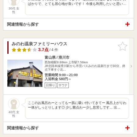
ばかりで、とても居心地が良いです！ 今後も利用したいと思い…
30代 女
性
関連情報から探す
みのわ温泉ファミリーハウス
お気に入
りに追加
3.7点
/ 4 件
富山県 / 滑川市
西加積駅8.88km
上市駅7.56km
JR北陸本線滑川駅から市営バスみのわ温泉行きで30分、終
点下車すぐ北…
営業時間 9:00～21:00
入浴料金 580円～
日帰り
サウナ
ここのお風呂わーとってもー肌に吸い付いてきてー 風呂上がりわ
ー体がしっとりします◎ 少し難点わー少し息苦しです… 出…
40代 女
性
関連情報から探す