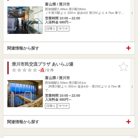
富山県 / 滑川市
西加積駅2.48km
滑川駅384m
ＪＲ滑川駅より 300ｍ 徒歩4分 滑川ICより 4.7km 車で…
営業時間 10:00～22:00
入浴料金 680円～
日帰り
サウナ
関連情報から探す
滑川市民交流プラザ あいらぶ湯
お気に入
りに追加
-点
/ 0 件
富山県 / 滑川市
西加積駅2.50km
滑川駅351m
・JR滑川駅より 300ｍ 徒歩4分・滑川ICより 4.7km 車
で…
営業時間 10:00～22:00
入浴料金 680円～
日帰り
サウナ
関連情報から探す