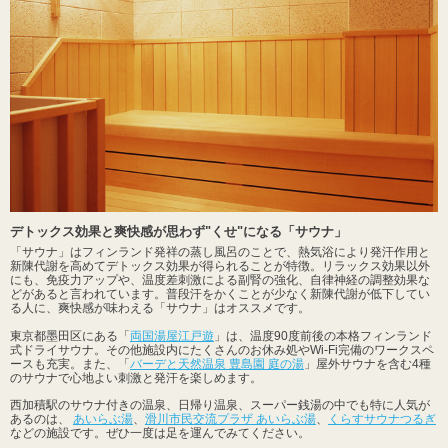
デトックス効果と爽快感が思わず"くせ"になる「サウナ」
「サウナ」はフィンランド発祥の蒸し風呂のことで、熱気浴により発汗作用と
新陳代謝を高めてデトックス効果が得られることが特徴。リラックス効果以外
にも、免疫力アップや、温度差刺激による副腎の強化、自律神経の調整効果な
どがあると言われています。普段汗をかくことが少なく新陳代謝が低下してい
る人に、爽快感が味わえる「サウナ」はオススメです。
東京都墨田区にある「
両国湯屋江戸遊
」は、温度90度前後の本格フィンランド
式ドライサウナ。その他施設内にたくさんのお休み処やWi-Fi完備のワークスペ
ースも充実。また、「
バーデと天然温泉 豊島園 庭の湯
」屋外サウナを含む4種
のサウナで心地よい刺激と発汗を楽しめます。
西加積駅のサウナ付きの温泉、日帰り温泉、スーパー銭湯の中でも特に人気が
あるのは、
あいらぶ湯
、
滑川市民交流プラザ あいらぶ湯
、
くらすサウナつるぎ
などの施設です。ぜひ一度は足を運んでみてください。