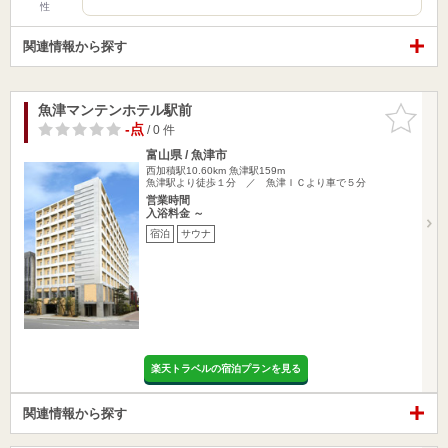
性
関連情報から探す
魚津マンテンホテル駅前
お気に入
りに追加
-点
/ 0 件
富山県 / 魚津市
西加積駅10.60km
魚津駅159m
魚津駅より徒歩１分 ／ 魚津ＩＣより車で５分
営業時間
入浴料金 ～
宿泊
サウナ
楽天トラベルの宿泊プランを見る
関連情報から探す