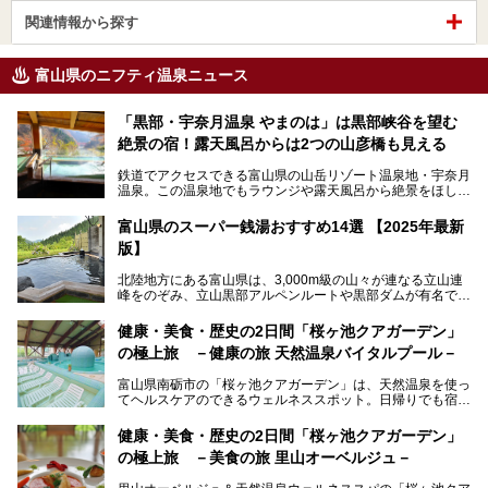
関連情報から探す
富山県のニフティ温泉ニュース
「黒部・宇奈月温泉 やまのは」は黒部峡谷を望む
絶景の宿！露天風呂からは2つの山彦橋も見える
鉄道でアクセスできる富山県の山岳リゾート温泉地・宇奈月
温泉。この温泉地でもラウンジや露天風呂から絶景をほしい
ままにする絶好の地に建つ宿がORIX HOTELS & RESORTS
の「黒部・宇奈月温泉 やまのは」。
富山県のスーパー銭湯おすすめ14選 【2025年最新
版】
自慢の眺望、温泉、居心地の良い客室、ビュッフェ式の食事
など、実際に泊まってみた体験を中心に詳しく紹介しちゃい
北陸地方にある富山県は、3,000m級の山々が連なる立山連
ます。日常から少し離れて、山懐で自然に癒されたいと思う
峰をのぞみ、立山黒部アルペンルートや黒部ダムが有名で
方にぴったりの温泉です。冬なら雪景色も絵になりますよ。
す。また、氷見港をはじめとする富山湾に揚がる、きときと
の（新鮮な）海の幸も見逃せません！
───
健康・美食・歴史の2日間「桜ヶ池クアガーデン」
提供元：オリックス・ホテルマネジメント株式会社【PR】
の極上旅 －健康の旅 天然温泉バイタルプール－
北陸新幹線が開業し、実は東京からも2時間ほどでアクセス
この記事は黒部・宇奈月温泉 やまのはのPR記事です。
できる富山県の、おすすめスーパー銭湯をご紹介します。質
富山県南砺市の「桜ヶ池クアガーデン」は、天然温泉を使っ
のいい天然温泉が豊富で、すぐにでも出かけたくなる施設が
てヘルスケアのできるウェルネススポット。日帰りでも宿泊
満載ですよ。
でも天然温泉バイタルプールやサウナ、露天風呂を利用でき
るので、ゆったり楽しみながら美しく健康に。
健康・美食・歴史の2日間「桜ヶ池クアガーデン」
の極上旅 －美食の旅 里山オーベルジュ－
そんな「桜ヶ池クアガーデン」の天然温泉バイタルプールと
大浴場・露天風呂を、宿泊して体験してきたので詳しくレポ