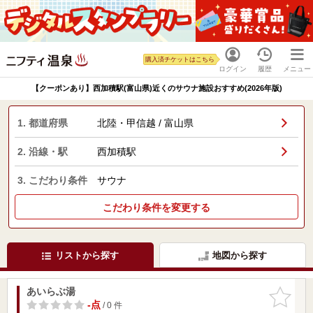
購入済チケットはこちら
ログイン
履歴
メニュー
【クーポンあり】西加積駅(富山県)近くのサウナ施設おすすめ(2026年版)
1. 都道府県
北陸・甲信越 / 富山県
2. 沿線・駅
西加積駅
3. こだわり条件
サウナ
こだわり条件を変更する
リストから探す
地図から探す
あいらぶ湯
お気に入
りに追加
-点
/ 0 件