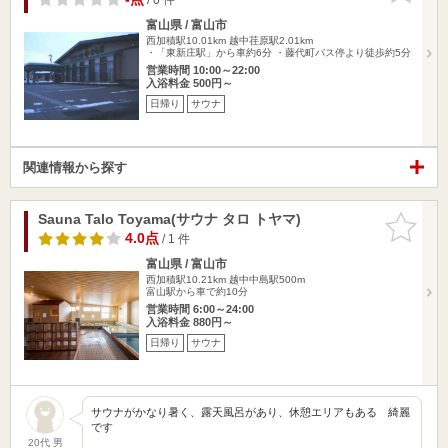
富山県 / 富山市
西加積駅10.01km
越中荏原駅2.01km
・「東新庄駅」から車約6分 ・藤代町バス停より徒歩約5分
営業時間 10:00～22:00
入浴料金 500円～
日帰り
サウナ
関連情報から探す
Sauna Talo Toyama(サウナ タロ トヤマ)
お気に入
りに追加
4.0点
/ 1 件
富山県 / 富山市
西加積駅10.21km
越中中島駅500m
富山駅から車で約10分
営業時間 6:00～24:00
入浴料金 880円～
日帰り
サウナ
サウナがかなり暑く、露天風呂があり、休憩エリアもある 綺麗
です
20代 男