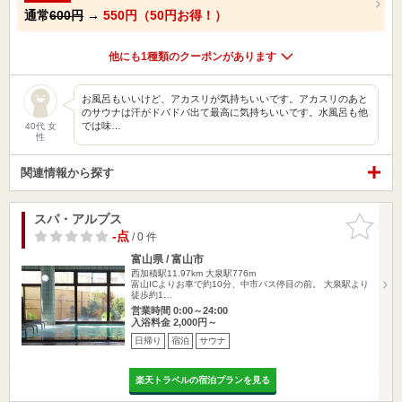
通常
600円
→
550円（50円お得！）
他にも1種類のクーポンがあります
お風呂もいいけど、アカスリが気持ちいいです。アカスリのあと
のサウナは汗がドバドバ出て最高に気持ちいいです。水風呂も他
では味…
40代 女
性
関連情報から探す
スパ・アルプス
お気に入
りに追加
-点
/ 0 件
富山県 / 富山市
西加積駅11.97km
大泉駅776m
富山ICよりお車で約10分、中市バス停目の前。 大泉駅より
徒歩約1…
営業時間 0:00～24:00
入浴料金 2,000円～
日帰り
宿泊
サウナ
楽天トラベルの宿泊プランを見る