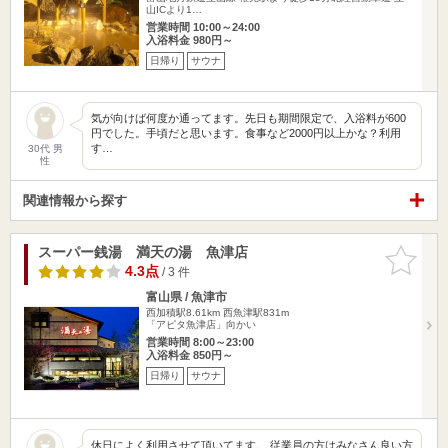
山ICより1…
営業時間 10:00～24:00
入浴料金 980円～
日帰り
サウナ
気が向けば何度か通ってます。先日も期間限定で、入浴料が600
円でした。手頃だと思います。食事など2000円以上かな？利用
す…
30代 男
性
関連情報から探す
スーパー銭湯 満天の湯 魚津店
お気に入
りに追加
4.3点
/ 3 件
富山県 / 魚津市
西加積駅8.61km
西魚津駅831m
「アピタ魚津店」向かい
営業時間 8:00～23:00
入浴料金 850円～
日帰り
サウナ
休日によく利用させて頂いてます。 従業員の方はみなさん良い方