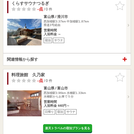
くらすサウナつるぎ
お気に入
りに追加
-点
/ 0 件
富山県 / 滑川市
西加積駅3.37km
中加積駅1.87km
県道3号経由
営業時間
入浴料金 ～
宿泊
サウナ
関連情報から探す
料理旅館 久乃家
お気に入
りに追加
-点
/ 0 件
富山県 / 富山市
西加積駅3.96km
水橋駅1.33km
水橋駅からお車で５分
営業時間
入浴料金 440円～
日帰り
宿泊
サウナ
楽天トラベルの宿泊プランを見る