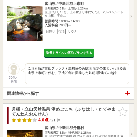
富山県 / 中新川郡上市町
西加積駅5.93km
上市駅1.23km
立山ICより10分。上市駅より車にて7分。アルペンルート
立山駅、宇奈…
営業時間 10:00～14:00
入浴料金 700円～
日帰り
宿泊
サウナ
楽天トラベルの宿泊プランを見る
これも所謂富山ブラック？黒褐色の美肌湯 名水の里といわれる富
山県上市町に佇む、平成20年に開業した鉄筋4階建ての越中…
50代～
男性
関連情報から探す
舟橋・立山天然温泉 湯めごこち（ふなはし・たてやま
お気に入
てんねんおんせん）
りに追加
4.0点
/ 21 件
富山県 / 中新川郡舟橋村
西加積駅7.32km
稚子塚駅1.28km
富山地方鉄道立山線 稚児駅より徒歩15分北陸自動車道 立