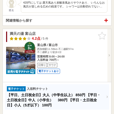
420円にしては 露天風あり炭酸泉風ありサウナあり、 いろんなお
風呂が楽しめる広めの銭湯です。 シャワーは自動切れでない…
匿名
関連情報から探す
満天の湯 富山店
お気に入
りに追加
4.2点
/ 5 件
富山県 / 富山市
西加積駅11.58km
不二越駅57m
不二越駅より徒歩1分
営業時間 8:00～24:00
入浴料金 700円～
日帰り
サウナ
電子チケットあり
入浴料チケット
電子チケット
【平日、土日祝全日】大人（中学生以上）
850円
【平日・
土日祝全日】中人（小学生）
380円
【平日・土日祝全
日】小人（5才以下）
100円