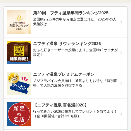
第20回ニフティ温泉年間ランキング2025
全国約2.2万件の中から頂点に選ばれた、2025年の人
気施設は…
ニフティ温泉 サウナランキング2026
おふろ好きユーザーの投票により、全国No.1サウナが
決定！
ニフティ温泉プレミアムクーポン
ノジマモバイル会員向け 通常よりもお得な「特別価
格」で人気の温泉を満喫できる！
【ニフティ温泉 百名湯2026】
行ってみたい施設に投票してプレゼントを当てよう！
（全10回開催 / 合計260名様）