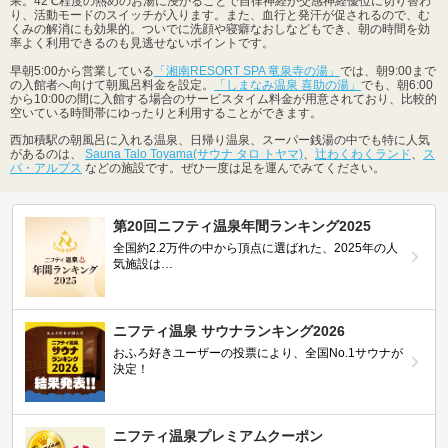
果。42℃程度の熱めのお湯に浸かることで自律神経が交感神経優位に切り替わ
り、活動モードのスイッチが入ります。また、血行と発汗が促されるので、む
くみの解消にも効果的。ついでに洗顔や寝癖なおしなどもでき、朝の時間を効
率よく利用できるのも見逃せないポイントです。
早朝5:00から営業している
「湘南RESORT SPA 竜泉寺の湯」
では、朝9:00まで
の入館者へ向けて朝風呂料金を設定。
「しまなみ温泉 喜助の湯」
でも、朝6:00
から10:00の間に入館する場合のサービスタイム料金が用意されており、比較的
空いている時間帯にゆったりと利用することができます。
西加積駅の朝風呂に入れる温泉、日帰り温泉、スーパー銭湯の中でも特に人気
があるのは、
Sauna Talo Toyama(サウナ タロ トヤマ)
、
辻わくわくランド
、
ス
パ・アルプス
などの施設です。ぜひ一度は足を運んでみてください。
第20回ニフティ温泉年間ランキング2025
全国約2.2万件の中から頂点に選ばれた、2025年の人
気施設は…
ニフティ温泉 サウナランキング2026
おふろ好きユーザーの投票により、全国No.1サウナが
決定！
ニフティ温泉プレミアムクーポン