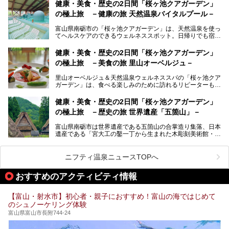
の（新鮮な）海の幸も見逃せません！
───
健康・美食・歴史の2日間「桜ヶ池クアガーデン」
提供元：オリックス・ホテルマネジメント株式会社【PR】
の極上旅 －健康の旅 天然温泉バイタルプール－
北陸新幹線が開業し、実は東京からも2時間ほどでアクセス
この記事は黒部・宇奈月温泉 やまのはのPR記事です。
できる富山県の、おすすめスーパー銭湯をご紹介します。質
富山県南砺市の「桜ヶ池クアガーデン」は、天然温泉を使っ
のいい天然温泉が豊富で、すぐにでも出かけたくなる施設が
てヘルスケアのできるウェルネススポット。日帰りでも宿泊
満載ですよ。
でも天然温泉バイタルプールやサウナ、露天風呂を利用でき
るので、ゆったり楽しみながら美しく健康に。
健康・美食・歴史の2日間「桜ヶ池クアガーデン」
の極上旅 －美食の旅 里山オーベルジュ－
そんな「桜ヶ池クアガーデン」の天然温泉バイタルプールと
大浴場・露天風呂を、宿泊して体験してきたので詳しくレポ
里山オーベルジュ＆天然温泉ウェルネススパの「桜ヶ池クア
ートしたいと思います。
ガーデン」は、食べる楽しみのために訪れるリピーターも多
い温泉です。館内のレストラン「ジョウハナーレ」では、
月、水はフレンチ、火、木は和食、土日はその両方がランチ
健康・美食・歴史の2日間「桜ヶ池クアガーデン」
とディナーで味わえます。オリジナルのスイーツも評判で
の極上旅 －歴史の旅 世界遺産「五箇山」－
す。
富山県南砺市は世界遺産である五箇山の合掌造り集落、日本
そんな「桜ヶ池クアガーデン」に宿泊して、食を満喫してき
遺産である「宮大工の鑿一丁から生まれた木彫刻美術館・井
たのでじっくりご紹介します！
波」、ユネスコ無形文化遺産 城端曳山祭で知られる越中の
小京都・城端と、とても魅力的な観光スポットがたくさんあ
ります。
ニフティ温泉ニュースTOPへ
城端の郊外に建つ里山オーベルジュ＆温泉ウェルネススパ
おすすめのアクティビティ情報
「桜ヶ池クアガーデン」に泊まって、歴史の旅にお出かけし
てみませんか？
【富山・射水市】初心者・親子におすすめ！富山の海ではじめて
のシュノーケリング体験
富山県富山市長附744-24