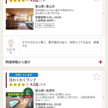
4.0点
/ 1 件
富山県 / 富山市
西加積駅10.21km
越中中島駅500m
富山駅から車で約10分
営業時間 6:00～24:00
入浴料金 880円～
日帰り
朝風呂
サウナがかなり暑く、露天風呂があり、休憩エリアもある 綺麗
です
20代 男
性
関連情報から探す
お気に入
今空いています
りに追加
辻わくわくランド
4.2点
/ 6 件
富山県 / 魚津市
西加積駅11.76km
魚津駅1.11km
あいの風富山鉄道 魚津駅より車で3分。 北陸自動車道
魚津インター…
営業時間 6:00～23:00
入浴料金 600円～