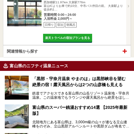
西加積駅11.97km
大泉駅776m
富山ICよりお車で約10分、中市バス停目の前。 大泉駅より
徒歩約1…
営業時間 0:00～24:00
入浴料金 2,000円～
日帰り
宿泊
朝風呂
楽天トラベルの宿泊プランを見る
関連情報から探す
富山県のニフティ温泉ニュース
「黒部・宇奈月温泉 やまのは」は黒部峡谷を望む
絶景の宿！露天風呂からは2つの山彦橋も見える
鉄道でアクセスできる富山県の山岳リゾート温泉地・宇奈月
温泉。この温泉地でもラウンジや露天風呂から絶景をほしい
ままにする絶好の地に建つ宿がORIX HOTELS & RESORTS
の「黒部・宇奈月温泉 やまのは」。
富山県のスーパー銭湯おすすめ14選 【2025年最新
版】
自慢の眺望、温泉、居心地の良い客室、ビュッフェ式の食事
など、実際に泊まってみた体験を中心に詳しく紹介しちゃい
北陸地方にある富山県は、3,000m級の山々が連なる立山連
ます。日常から少し離れて、山懐で自然に癒されたいと思う
峰をのぞみ、立山黒部アルペンルートや黒部ダムが有名で
方にぴったりの温泉です。冬なら雪景色も絵になりますよ。
す。また、氷見港をはじめとする富山湾に揚がる、きときと