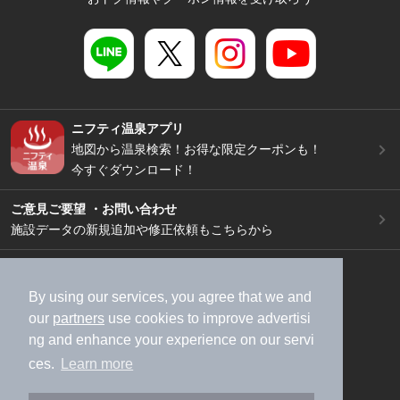
ニフティ温泉アプリ
地図から温泉検索！お得な限定クーポンも！
今すぐダウンロード！
ご意見ご要望 ・お問い合わせ
施設データの新規追加や修正依頼もこちらから
スマートフォン
/
PC
加盟店募集（資料請求）
広告出稿のご案内
By using our services, you agree that we and
our
partners
use cookies to improve advertisi
利用規約
ライフスタイルMEMBERS+規約
ng and enhance your experience on our servi
特定商取引法に基づく表記
ヘルプ
採用情報
ces.
Learn more
運営会社
個人情報保護ポリシー