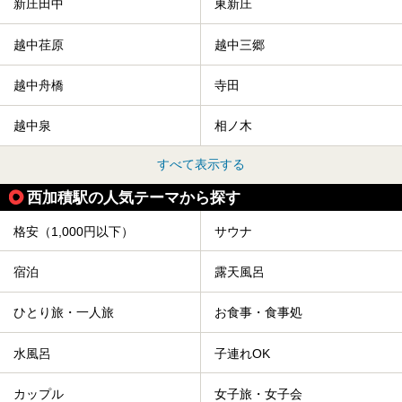
新庄田中
東新庄
越中荏原
越中三郷
越中舟橋
寺田
越中泉
相ノ木
すべて表示する
西加積駅の人気テーマから探す
格安（1,000円以下）
サウナ
宿泊
露天風呂
ひとり旅・一人旅
お食事・食事処
水風呂
子連れOK
カップル
女子旅・女子会