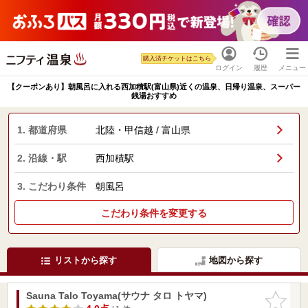
購入済チケットはこちら
ログイン
履歴
メニュー
【クーポンあり】朝風呂に入れる西加積駅(富山県)近くの温泉、日帰り温泉、スーパー
銭湯おすすめ
1. 都道府県
北陸・甲信越 / 富山県
2. 沿線・駅
西加積駅
3. こだわり条件
朝風呂
こだわり条件を変更する
リストから探す
地図から探す
Sauna Talo Toyama(サウナ タロ トヤマ)
お気に入
りに追加