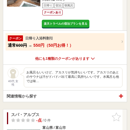
日帰り
宿泊
朝風呂
クーポンあり
楽天トラベルの宿泊プランを見る
日帰り入浴料割引
クーポン
通常
600円
→
550円（50円お得！）
他にも1種類のクーポンがあります
お風呂もいいけど、アカスリが気持ちいいです。アカスリのあと
のサウナは汗がドバドバ出て最高に気持ちいいです。水風呂も他
では味…
40代 女
性
関連情報から探す
スパ・アルプス
お気に入
りに追加
-点
/ 0 件
富山県 / 富山市