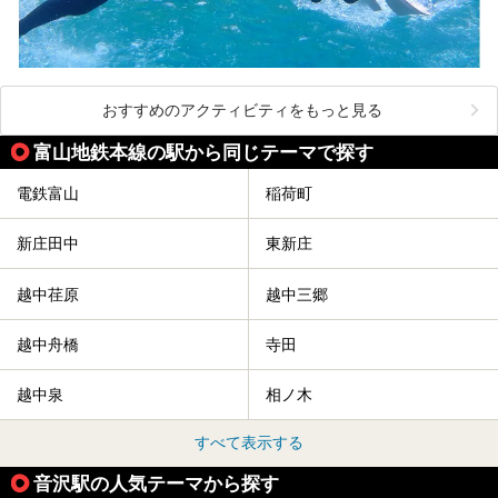
おすすめのアクティビティをもっと見る
富山地鉄本線の駅から同じテーマで探す
電鉄富山
稲荷町
新庄田中
東新庄
越中荏原
越中三郷
越中舟橋
寺田
越中泉
相ノ木
すべて表示する
音沢駅の人気テーマから探す