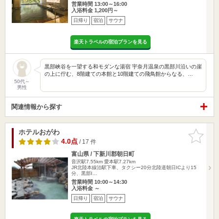
営業時間 13:00～16:00
入浴料金 1,200円～
日帰り
宿泊
サウナ
楽天トラベルの宿泊プランを見る
黒部峡谷を一望する和モダンな湯宿 宇奈月温泉の黒部川沿いの崖
の上に佇む、8階建ての本館と10階建ての飛鳥館からなる、…
50代～
男性
関連情報から探す
ホテルおがわ
お気に入
りに追加
4.0点
/ 17 件
富山県 / 下新川郡朝日町
音沢駅7.55km
愛本駅7.27km
JR北陸本線泊駅下車、タクシー20分北陸道朝日ICより15
分、黒部I…
営業時間 10:00～14:30
入浴料金 ～
日帰り
宿泊
サウナ