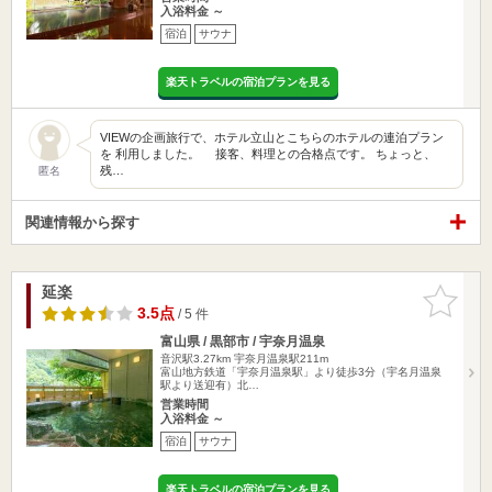
入浴料金 ～
宿泊
サウナ
楽天トラベルの宿泊プランを見る
VIEWの企画旅行で、ホテル立山とこちらのホテルの連泊プラン
を 利用しました。 接客、料理との合格点です。 ちょっと、
残…
匿名
関連情報から探す
延楽
お気に入
りに追加
3.5点
/ 5 件
富山県 / 黒部市 / 宇奈月温泉
音沢駅3.27km
宇奈月温泉駅211m
富山地方鉄道「宇奈月温泉駅」より徒歩3分（宇名月温泉
駅より送迎有）北…
営業時間
入浴料金 ～
宿泊
サウナ
楽天トラベルの宿泊プランを見る