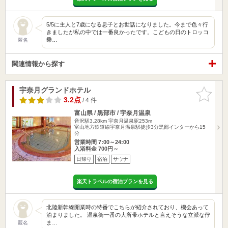
5/5に主人と7歳になる息子とお世話になりました。今まで色々行
きましたが私の中では一番良かったです。こどもの日のトロッコ
乗…
匿名
関連情報から探す
宇奈月グランドホテル
お気に入
りに追加
3.2点
/ 4 件
富山県 / 黒部市 / 宇奈月温泉
音沢駅3.28km
宇奈月温泉駅253m
富山地方鉄道線宇奈月温泉駅徒歩3分黒部インターから15
分
営業時間 7:00～24:00
入浴料金 700円～
日帰り
宿泊
サウナ
楽天トラベルの宿泊プランを見る
北陸新幹線開業時の特番でこちらが紹介されており、機会あって
泊まりました。 温泉街一番の大所帯ホテルと言えそうな立派な佇
ま…
匿名