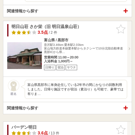
関連情報から探す
明日山荘 さか栄（旧 明日温泉山荘）
お気に入
りに追加
3.5点
/ 2 件
富山県 / 黒部市
音沢駅3.46km
愛本駅2.03km
富山地方鉄道本線愛本駅からタクシーで10分北陸自動車道
黒部ICから県…
営業時間 11:00～20:00
入浴料金 1,000円～
日帰り
宿泊
サウナ
富山県黒部市に単身赴任している2年半の間にかなりの回数利用
しました。日帰り施設ですが宿泊（素泊り）も可能で、豪華では
有りま…
匿名
関連情報から探す
バーデン明日
お気に入
りに追加
3.6点
/ 13 件