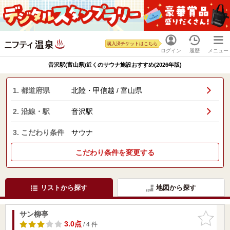
購入済チケットはこちら
ログイン
履歴
メニュー
音沢駅(富山県)近くのサウナ施設おすすめ(2026年版)
1. 都道府県
北陸・甲信越 / 富山県
2. 沿線・駅
音沢駅
3. こだわり条件
サウナ
こだわり条件を変更する
リストから探す
地図から探す
サン柳亭
お気に入
りに追加
3.0点
/ 4 件