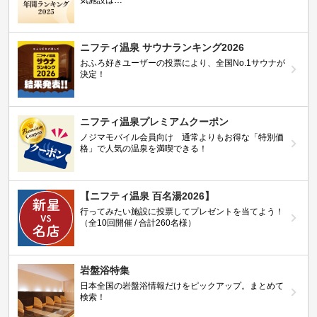
ニフティ温泉 サウナランキング2026
おふろ好きユーザーの投票により、全国No.1サウナが
決定！
ニフティ温泉プレミアムクーポン
ノジマモバイル会員向け 通常よりもお得な「特別価
格」で人気の温泉を満喫できる！
【ニフティ温泉 百名湯2026】
行ってみたい施設に投票してプレゼントを当てよう！
（全10回開催 / 合計260名様）
岩盤浴特集
日本全国の岩盤浴情報だけをピックアップ。まとめて
検索！