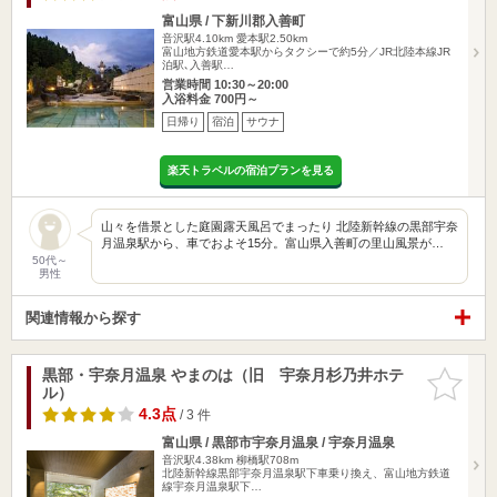
富山県 / 下新川郡入善町
音沢駅4.10km
愛本駅2.50km
富山地方鉄道愛本駅からタクシーで約5分／JR北陸本線JR
泊駅､入善駅…
営業時間 10:30～20:00
入浴料金 700円～
日帰り
宿泊
サウナ
楽天トラベルの宿泊プランを見る
山々を借景とした庭園露天風呂でまったり 北陸新幹線の黒部宇奈
月温泉駅から、車でおよそ15分。富山県入善町の里山風景が…
50代～
男性
関連情報から探す
黒部・宇奈月温泉 やまのは（旧 宇奈月杉乃井ホテ
お気に入
ル）
りに追加
4.3点
/ 3 件
富山県 / 黒部市宇奈月温泉 / 宇奈月温泉
音沢駅4.38km
柳橋駅708m
北陸新幹線黒部宇奈月温泉駅下車乗り換え、富山地方鉄道
線宇奈月温泉駅下…