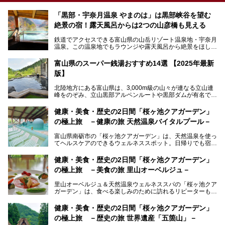
「黒部・宇奈月温泉 やまのは」は黒部峡谷を望む
絶景の宿！露天風呂からは2つの山彦橋も見える
鉄道でアクセスできる富山県の山岳リゾート温泉地・宇奈月
温泉。この温泉地でもラウンジや露天風呂から絶景をほしい
ままにする絶好の地に建つ宿がORIX HOTELS & RESORTS
の「黒部・宇奈月温泉 やまのは」。
富山県のスーパー銭湯おすすめ14選 【2025年最新
版】
自慢の眺望、温泉、居心地の良い客室、ビュッフェ式の食事
など、実際に泊まってみた体験を中心に詳しく紹介しちゃい
北陸地方にある富山県は、3,000m級の山々が連なる立山連
ます。日常から少し離れて、山懐で自然に癒されたいと思う
峰をのぞみ、立山黒部アルペンルートや黒部ダムが有名で
方にぴったりの温泉です。冬なら雪景色も絵になりますよ。
す。また、氷見港をはじめとする富山湾に揚がる、きときと
の（新鮮な）海の幸も見逃せません！
───
健康・美食・歴史の2日間「桜ヶ池クアガーデン」
提供元：オリックス・ホテルマネジメント株式会社【PR】
の極上旅 －健康の旅 天然温泉バイタルプール－
北陸新幹線が開業し、実は東京からも2時間ほどでアクセス
この記事は黒部・宇奈月温泉 やまのはのPR記事です。
できる富山県の、おすすめスーパー銭湯をご紹介します。質
富山県南砺市の「桜ヶ池クアガーデン」は、天然温泉を使っ
のいい天然温泉が豊富で、すぐにでも出かけたくなる施設が
てヘルスケアのできるウェルネススポット。日帰りでも宿泊
満載ですよ。
でも天然温泉バイタルプールやサウナ、露天風呂を利用でき
るので、ゆったり楽しみながら美しく健康に。
健康・美食・歴史の2日間「桜ヶ池クアガーデン」
の極上旅 －美食の旅 里山オーベルジュ－
そんな「桜ヶ池クアガーデン」の天然温泉バイタルプールと
大浴場・露天風呂を、宿泊して体験してきたので詳しくレポ
里山オーベルジュ＆天然温泉ウェルネススパの「桜ヶ池クア
ートしたいと思います。
ガーデン」は、食べる楽しみのために訪れるリピーターも多
い温泉です。館内のレストラン「ジョウハナーレ」では、
月、水はフレンチ、火、木は和食、土日はその両方がランチ
健康・美食・歴史の2日間「桜ヶ池クアガーデン」
とディナーで味わえます。オリジナルのスイーツも評判で
の極上旅 －歴史の旅 世界遺産「五箇山」－
す。