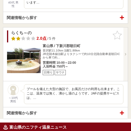
います…
40代 男
性
関連情報から探す
らくち～の
お気に入
りに追加
2.0点
/ 5 件
富山県 / 下新川郡朝日町
音沢駅11.10km
泊駅1.88km
JR北陸本線泊駅よりタクシーで約10分北陸自動車道朝日IC
から車で約…
営業時間 10:00～22:00
入浴料金 750円～
日帰り
サウナ
プールを備えた大型の施設で、お風呂だけの利用も出来ます。こ
こは、温泉では無く、沸かし湯のようです。JAFの提携サービス
は、…
～10代
男性
関連情報から探す
富山県のニフティ温泉ニュース