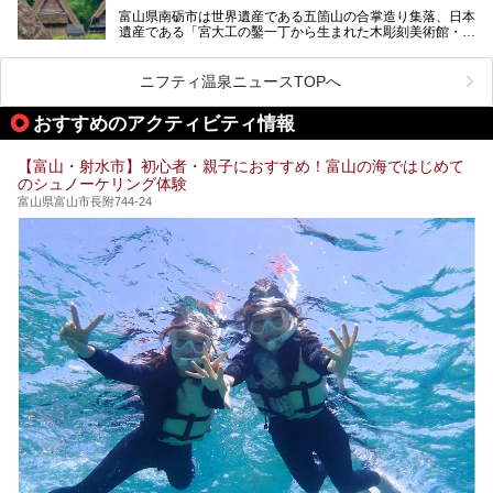
富山県南砺市は世界遺産である五箇山の合掌造り集落、日本
そんな「桜ヶ池クアガーデン」に宿泊して、食を満喫してき
遺産である「宮大工の鑿一丁から生まれた木彫刻美術館・井
たのでじっくりご紹介します！
波」、ユネスコ無形文化遺産 城端曳山祭で知られる越中の
小京都・城端と、とても魅力的な観光スポットがたくさんあ
ります。
ニフティ温泉ニュースTOPへ
城端の郊外に建つ里山オーベルジュ＆温泉ウェルネススパ
おすすめのアクティビティ情報
「桜ヶ池クアガーデン」に泊まって、歴史の旅にお出かけし
てみませんか？
【富山・射水市】初心者・親子におすすめ！富山の海ではじめて
のシュノーケリング体験
富山県富山市長附744-24