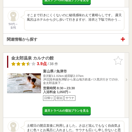
楽天トラベルの宿泊プランを見る
そこまで行きにくくないのに秘境感味わえて素晴らしです。 露天
風呂はホテルから少し歩いて行きますが、浴衣と下駄で向かう…
50代～
女性
関連情報から探す
金太郎温泉 カルナの館
お気に入
りに追加
3.9点
/ 38 件
富山県 / 魚津市
音沢駅11.02km
経田駅2.07km
JR北陸本線魚津駅から富山地方鉄道バス黒沢行きで15分、
金太郎温泉下…
営業時間 8:30～23:30
入浴料金 1,050円～
日帰り
宿泊
サウナ
楽天トラベルの宿泊プランを見る
土曜日の開店直後に利用しました。さほど混んでもなく自由気ま
まに色々とお風呂に入れました。サウナも広いし申し分ないと思