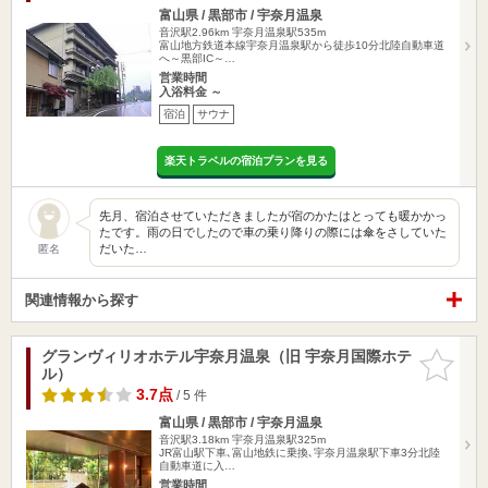
富山県 / 黒部市 / 宇奈月温泉
音沢駅2.96km
宇奈月温泉駅535m
富山地方鉄道本線宇奈月温泉駅から徒歩10分北陸自動車道
へ～黒部IC～…
営業時間
入浴料金 ～
宿泊
サウナ
楽天トラベルの宿泊プランを見る
先月、宿泊させていただきましたが宿のかたはとっても暖かかっ
たです。雨の日でしたので車の乗り降りの際には傘をさしていた
だいた…
匿名
関連情報から探す
グランヴィリオホテル宇奈月温泉（旧 宇奈月国際ホテ
お気に入
ル）
りに追加
3.7点
/ 5 件
富山県 / 黒部市 / 宇奈月温泉
音沢駅3.18km
宇奈月温泉駅325m
JR富山駅下車､富山地鉄に乗換､宇奈月温泉駅下車3分北陸
自動車道に入…
営業時間