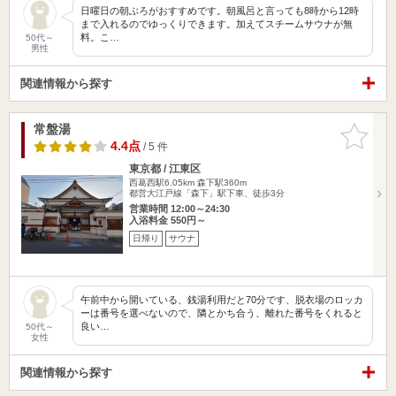
日曜日の朝ぶろがおすすめです。朝風呂と言っても8時から12時
まで入れるのでゆっくりできます。加えてスチームサウナが無
料。こ…
50代～
男性
関連情報から探す
常盤湯
お気に入
りに追加
4.4点
/ 5 件
東京都 / 江東区
西葛西駅6.05km
森下駅360m
都営大江戸線「森下」駅下車、徒歩3分
営業時間 12:00～24:30
入浴料金 550円～
日帰り
サウナ
午前中から開いている、銭湯利用だと70分です、脱衣場のロッカ
ーは番号を選べないので、隣とかち合う、離れた番号をくれると
良い…
50代～
女性
関連情報から探す