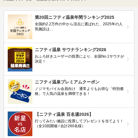
第20回ニフティ温泉年間ランキング2025
全国約2.2万件の中から頂点に選ばれた、2025年の人
気施設は…
ニフティ温泉 サウナランキング2026
おふろ好きユーザーの投票により、全国No.1サウナが
決定！
ニフティ温泉プレミアムクーポン
ノジマモバイル会員向け 通常よりもお得な「特別価
格」で人気の温泉を満喫できる！
【ニフティ温泉 百名湯2026】
行ってみたい施設に投票してプレゼントを当てよう！
（全10回開催 / 合計260名様）