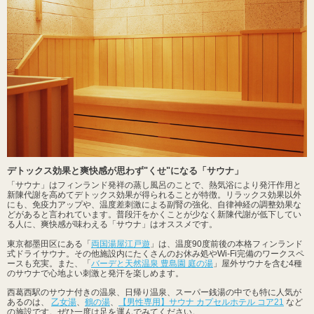
デトックス効果と爽快感が思わず"くせ"になる「サウナ」
「サウナ」はフィンランド発祥の蒸し風呂のことで、熱気浴により発汗作用と
新陳代謝を高めてデトックス効果が得られることが特徴。リラックス効果以外
にも、免疫力アップや、温度差刺激による副腎の強化、自律神経の調整効果な
どがあると言われています。普段汗をかくことが少なく新陳代謝が低下してい
る人に、爽快感が味わえる「サウナ」はオススメです。
東京都墨田区にある「
両国湯屋江戸遊
」は、温度90度前後の本格フィンランド
式ドライサウナ。その他施設内にたくさんのお休み処やWi-Fi完備のワークスペ
ースも充実。また、「
バーデと天然温泉 豊島園 庭の湯
」屋外サウナを含む4種
のサウナで心地よい刺激と発汗を楽しめます。
西葛西駅のサウナ付きの温泉、日帰り温泉、スーパー銭湯の中でも特に人気が
あるのは、
乙女湯
、
鶴の湯
、
【男性専用】サウナ カプセルホテル コア21
など
の施設です。ぜひ一度は足を運んでみてください。