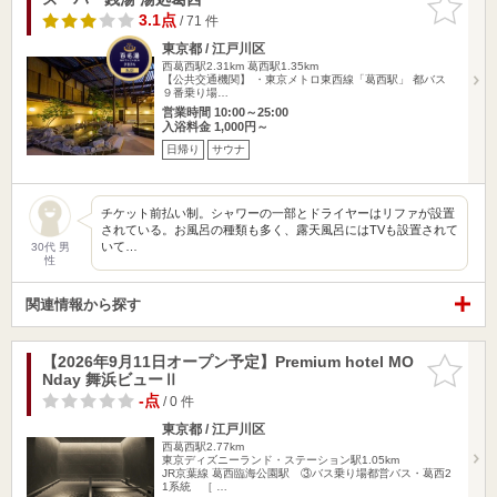
りに追加
3.1点
/ 71 件
東京都 / 江戸川区
西葛西駅2.31km
葛西駅1.35km
【公共交通機関】 ・東京メトロ東西線「葛西駅」 都バス
９番乗り場…
営業時間 10:00～25:00
入浴料金 1,000円～
日帰り
サウナ
チケット前払い制。シャワーの一部とドライヤーはリファが設置
されている。お風呂の種類も多く、露天風呂にはTVも設置されて
いて…
30代 男
性
関連情報から探す
【2026年9月11日オープン予定】Premium hotel MO
お気に入
Nday 舞浜ビューⅡ
りに追加
-点
/ 0 件
東京都 / 江戸川区
西葛西駅2.77km
東京ディズニーランド・ステーション駅1.05km
JR京葉線 葛西臨海公園駅 ③バス乗り場都営バス・葛西2
1系統 ［ …