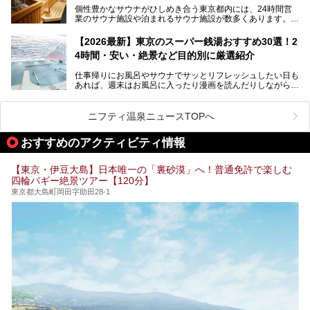
個性豊かなサウナがひしめき合う東京都内には、24時間営
業のサウナ施設や泊まれるサウナ施設が数多くあります。
終電を逃した深夜の利用に限らず、時間を気にしないサウナ
を旅の目的とする「サ旅」や自分へのご褒美のための宿泊な
【2026最新】東京のスーパー銭湯おすすめ30選！2
ど、自分の好きなタイミングで好きなだけサ活ができるのが
4時間・安い・絶景など目的別に厳選紹介
魅力です。
仕事帰りにお風呂やサウナでサッとリフレッシュしたい日も
最近では、男性専用施設だけでなく、カップルや女性に嬉し
あれば、週末はお風呂に入ったり漫画を読んだりしながら一
い個室サウナも増えてきました。
日中ダラダラ過ごしたい日もあると思います。
この記事では、東京都内にある24時間営業のサウナの中か
また、終電を逃してしまい、「このまま朝までゆっくりでき
ら、特におすすめしたい施設14選をご紹介します。
ニフティ温泉ニュースTOPへ
る場所があれば」と探した経験がある人も多いのではないで
宿泊可能な施設もピックアップしているので、ぜひチェック
しょうか。
してみてください。
おすすめのアクティビティ情報
そこで本記事では、東京でおすすめのスーパー銭湯を、目的
別に厳選した30施設からご紹介します。
【東京・伊豆大島】日本唯一の「裏砂漠」へ！普通免許で楽しむ
24時間営業で宿泊できる施設や、1,000円以下で楽しめる安
四輪バギー絶景ツアー【120分】
い施設、デートや休日レジャーにもぴったりなエンタメ要素
が充実した施設など、利用のシーンに合わせて参考にしてく
東京都大島町岡田字助田28-1
ださい。