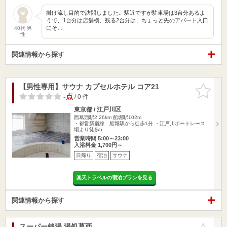
掛け流し目的で訪問しました。駅近ですが駐車場は3台分あるよ
うで、1台分は店舗横、残る2台分は、ちょっと先のアパート入口
にそ…
40代 男
性
関連情報から探す
【男性専用】サウナ カプセルホテル コア21
お気に入
りに追加
-点
/ 0 件
東京都 / 江戸川区
西葛西駅2.26km
船堀駅102m
・都営新宿線 船堀駅から徒歩1分 ・江戸川ボートレース
場より徒歩5…
営業時間 5:00～23:00
入浴料金 1,700円～
日帰り
宿泊
サウナ
楽天トラベルの宿泊プランを見る
関連情報から探す
スーパー銭湯 湯処葛西
お気に入