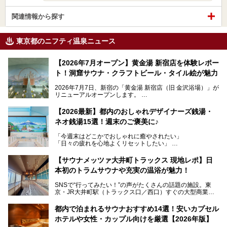
関連情報から探す
東京都のニフティ温泉ニュース
【2026年7月オープン】黄金湯 新宿店を体験レポー
ト！洞窟サウナ・クラフトビール・タイル絵が魅力
2026年7月7日、新宿の「黄金湯 新宿店（旧 金沢浴場）」が
リニューアルオープンします。
レトロでノスタルジックなタイル絵はそのまま、昔からここ
【2026最新】都内のおしゃれデザイナーズ銭湯・
を知る地元の人にも、新しく足を運んでくれる人にも愛され
ネオ銭湯15選！週末のご褒美に♪
る、今の時代の"銭湯"として生まれ変わりました。洞窟のよ
うなユニークなサウナ、自家醸造のクラフトビールが飲める
「今週末はどこかでおしゃれに癒やされたい」
ビアバーなど、新しく登場したスポットも併せて紹介しま
「日々の疲れを心地よくリセットしたい」
す。充実した設備があるのに、基本の入浴料が銭湯価格の5
──そんなときにおすすめなのが、今、都内で大きなブーム
50円というのも嬉しすぎます！
となっている新しいスタイルの銭湯です。
【サウナメッツァ大井町トラックス 現地レポ】日
本初のトラムサウナや充実の温浴が魅力！
最近、SNSやメディアで「デザイナーズ銭湯」や「ネオ銭
湯」という言葉をよく耳にしませんか？
SNSで“行ってみたい！”の声がたくさんの話題の施設。東
京・JR大井町駅（トラックス口／西口）すぐの大型商業施
本記事では、そもそもこれらがどんな銭湯なのか、その気に
設・大井町 トラックスに、2026年3月28日、「サウナメッ
なる違いを分かりやすく解説！さらに、都内で絶対に外せな
ツァ大井町トラックス」がニューオープン。施設の様子をレ
いおしゃれな名店15選を、おすすめの順番で一挙にご紹介
都内で泊まれるサウナおすすめ14選！安いカプセル
ポ―トします。
します。
ホテルや女性・カップル向けを厳選【2026年版】