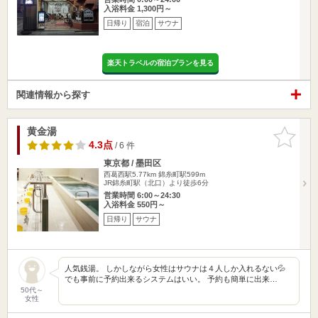
入浴料金 1,300円～
日帰り
宿泊
サウナ
楽天トラベルの宿泊プランを見る
関連情報から探す
黄金湯
お気に入
りに追加
4.3点
/ 6 件
東京都 / 墨田区
西葛西駅5.77km
錦糸町駅599m
JR錦糸町駅（北口）より徒歩6分
営業時間 6:00～24:30
入浴料金 550円～
日帰り
サウナ
人気銭湯。 しかしながら女性はサウナは４人しか入れるない💦
でも事前に予約出来るシステムはいい。 予約も簡単に出来…
50代～
女性