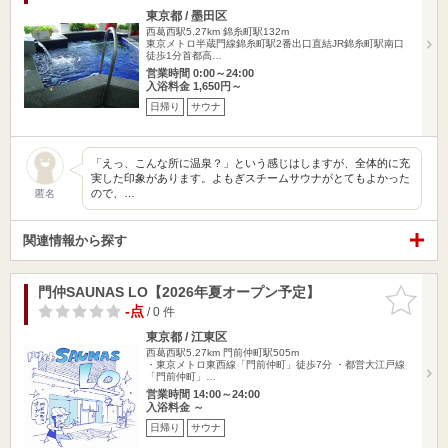
東京都 / 墨田区
西葛西駅5.27km
錦糸町駅132m
東京メトロ半蔵門線錦糸町駅2番出口直結JR錦糸町駅南口
徒歩1分首都高…
営業時間 0:00～24:00
入浴料金 1,650円～
日帰り
サウナ
「えっ、こんな所に温泉？」という感じはしますが、全体的に充
実した印象があります。よもぎスチームサウナがとてもよかった
ので、…
匿名
関連情報から探す
門仲SAUNAS LO【2026年夏オープン予定】
お気に入
りに追加
-点
/ 0 件
東京都 / 江東区
西葛西駅5.27km
門前仲町駅505m
・東京メトロ東西線「門前仲町」徒歩7分 ・都営大江戸線
「門前仲町」…
営業時間 14:00～24:00
入浴料金 ～
日帰り
サウナ