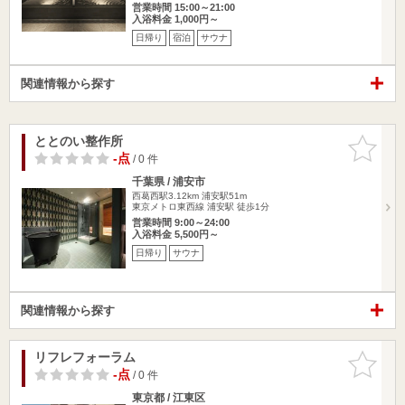
営業時間 15:00～21:00
入浴料金 1,000円～
日帰り
宿泊
サウナ
関連情報から探す
ととのい整作所
お気に入
りに追加
-点
/ 0 件
千葉県 / 浦安市
西葛西駅3.12km
浦安駅51m
東京メトロ東西線 浦安駅 徒歩1分
営業時間 9:00～24:00
入浴料金 5,500円～
日帰り
サウナ
関連情報から探す
リフレフォーラム
お気に入
りに追加
-点
/ 0 件
東京都 / 江東区