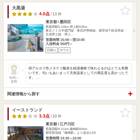
大黒湯
お気に入
りに追加
4.0点
/ 13 件
東京都 / 墨田区
西葛西駅6.10km
押上駅639m
東京メトロ半蔵門線・東武伊勢崎線、都営地下鉄浅草線・
京成押上線、押上…
営業時間 15:00～翌10:00
入浴料金 550円～
日帰り
サウナ
弱アルカリ性メタケイ酸泉を銭湯価格で味わえるのはとても有難
いです。匂いもあいまって天然温泉としての満足度も高かったで
す。 …
50代～
女性
関連情報から探す
イーストランド
お気に入
りに追加
3.3点
/ 20 件
東京都 / 江戸川区
西葛西駅6.21km
篠崎駅849m
都営新宿線『篠崎駅』より徒歩13分
営業時間 14:30～23:00