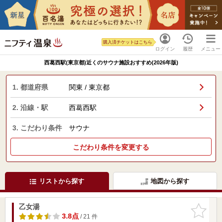
購入済チケットはこちら
ログイン
履歴
メニュー
西葛西駅(東京都)近くのサウナ施設おすすめ(2026年版)
1. 都道府県
関東 / 東京都
2. 沿線・駅
西葛西駅
3. こだわり条件
サウナ
こだわり条件を変更する
リストから探す
地図から探す
乙女湯
お気に入
りに追加
3.8点
/ 21 件