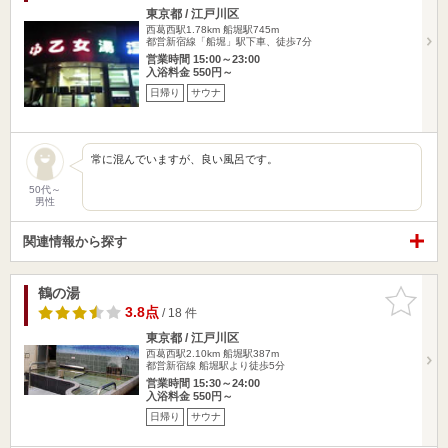
東京都 / 江戸川区
西葛西駅1.78km
船堀駅745m
都営新宿線「船堀」駅下車、徒歩7分
営業時間 15:00～23:00
入浴料金 550円～
日帰り
サウナ
常に混んでいますが、良い風呂です。
50代～
男性
関連情報から探す
鶴の湯
お気に入
りに追加
3.8点
/ 18 件
東京都 / 江戸川区
西葛西駅2.10km
船堀駅387m
都営新宿線 船堀駅より徒歩5分
営業時間 15:30～24:00
入浴料金 550円～
日帰り
サウナ