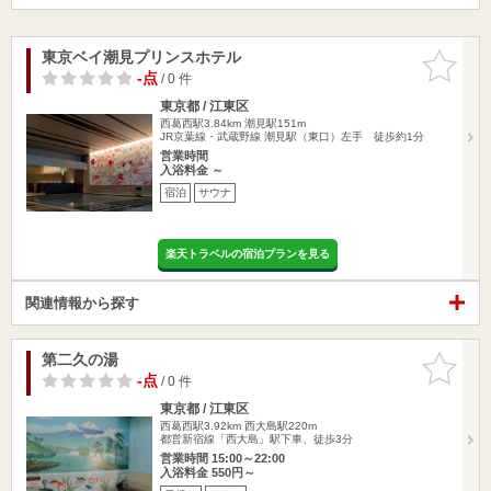
東京ベイ潮見プリンスホテル
お気に入
りに追加
-点
/ 0 件
東京都 / 江東区
西葛西駅3.84km
潮見駅151m
JR京葉線・武蔵野線 潮見駅（東口）左手 徒歩約1分
営業時間
入浴料金 ～
宿泊
サウナ
楽天トラベルの宿泊プランを見る
関連情報から探す
第二久の湯
お気に入
りに追加
-点
/ 0 件
東京都 / 江東区
西葛西駅3.92km
西大島駅220m
都営新宿線「西大島」駅下車、徒歩3分
営業時間 15:00～22:00
入浴料金 550円～