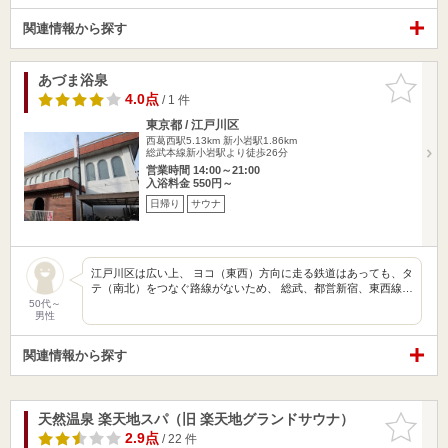
関連情報から探す
あづま浴泉
お気に入
りに追加
4.0点
/ 1 件
東京都 / 江戸川区
西葛西駅5.13km
新小岩駅1.86km
総武本線新小岩駅より徒歩26分
営業時間 14:00～21:00
入浴料金 550円～
日帰り
サウナ
江戸川区は広い上、 ヨコ（東西）方向に走る鉄道はあっても、タ
テ（南北）をつなぐ路線がないため、 総武、都営新宿、東西線…
50代～
男性
関連情報から探す
天然温泉 楽天地スパ（旧 楽天地グランドサウナ）
お気に入
りに追加
2.9点
/ 22 件