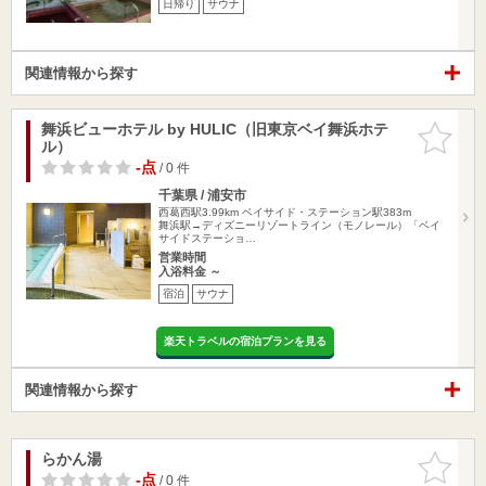
日帰り
サウナ
関連情報から探す
舞浜ビューホテル by HULIC（旧東京ベイ舞浜ホテ
お気に入
ル）
りに追加
-点
/ 0 件
千葉県 / 浦安市
西葛西駅3.99km
ベイサイド・ステーション駅383m
舞浜駅→ディズニーリゾートライン（モノレール）「ベイ
サイドステーショ…
営業時間
入浴料金 ～
宿泊
サウナ
楽天トラベルの宿泊プランを見る
関連情報から探す
らかん湯
お気に入
りに追加
-点
/ 0 件