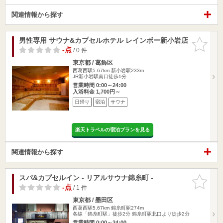
関連情報から探す
男性専用 サウナ&カプセルホテル レインボー新小岩店
お気に入
りに追加
-点
/ 0 件
東京都 / 葛飾区
西葛西駅5.67km
新小岩駅233m
JR新小岩駅南口徒歩1分
営業時間 0:00～24:00
入浴料金 1,700円～
日帰り
宿泊
サウナ
楽天トラベルの宿泊プランを見る
関連情報から探す
スパ&カプセルイン - リアルサウナ錦糸町 -
お気に入
りに追加
-点
/ 1 件
東京都 / 墨田区
西葛西駅5.67km
錦糸町駅274m
各線「錦糸町駅」徒歩2分 錦糸町駅北口より徒歩2分
営業時間 0:00～24:00