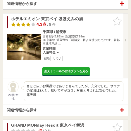
関連情報から探す
ホテルエミオン 東京ベイ ほほえみの湯
お気に入
りに追加
4.3点
/ 8 件
千葉県 / 浦安市
西葛西駅5.82km
新浦安駅718m
JR京葉線･武蔵野線「新浦安」駅より徒歩約7分です。首都
高速湾岸線 …
営業時間
入浴料金 ～
宿泊
サウナ
楽天トラベルの宿泊プランを見る
さほど広いお風呂ではありませんでしたが、充分でした。サウナ
の定員は2人と、狭いですがコロナ対策と考えれば安心でした。
露天風…
20代 女
性
関連情報から探す
GRAND MONday Resort 東京ベイ舞浜
お気に入
りに追加
-点
/ 0 件