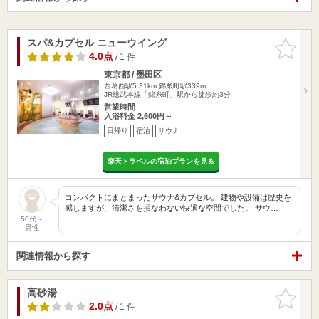
スパ&カプセル ニューウイング
お気に入
りに追加
4.0点
/ 1 件
東京都 / 墨田区
西葛西駅5.31km
錦糸町駅339m
JR総武本線「錦糸町」駅から徒歩約3分
営業時間
入浴料金 2,600円～
日帰り
宿泊
サウナ
楽天トラベルの宿泊プランを見る
コンパクトにまとまったサウナ&カプセル。 建物や設備は歴史を
感じますが、清潔さを損なわない快適な空間でした。 サウ…
50代～
男性
関連情報から探す
高砂湯
お気に入
りに追加
2.0点
/ 1 件