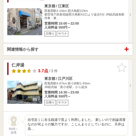
東京都 / 江東区
西葛西駅4.24km
西大島駅229m
都営地下鉄新宿線西大島駅A2口より徒歩5分 JR総武線各駅
停車・東…
営業時間 15:00～22:00
入浴料金 550円～
日帰り
サウナ
関連情報から探す
仁岸湯
お気に入
りに追加
3.7点
/ 3 件
東京都 / 江戸川区
西葛西駅4.97km
新小岩駅1.65km
JR総武線「新小岩駅」から徒歩
営業時間 14:30～23:00
入浴料金 550円～
日帰り
サウナ
自宅近くに在る銭湯で昔よく利用しました。 新しいので勿論清潔
なのが何よりの魅力ですが、こじんまりとしているのに、天井は
高…
50代～
女性