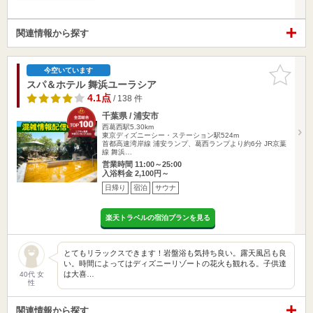
関連情報から探す
お気に入
今空いています
りに追加
スパ＆ホテル 舞浜ユーラシア
4.1点
/ 138 件
千葉県 / 浦安市
西葛西駅5.30km
東京ディズニーシー・ステーション駅524m
首都高速湾岸線 浦安ランプ、葛西ランプより約6分 JR京葉
線 舞浜…
営業時間 11:00～25:00
入浴料金 2,100円～
日帰り
宿泊
サウナ
楽天トラベルの宿泊プランを見る
とてもリラックスできます！岩盤浴も気持ち良い。露天風呂も良
い。時間によってはディズニーリゾートの花火も観れる。子供達
は大喜…
40代 女
性
関連情報から探す