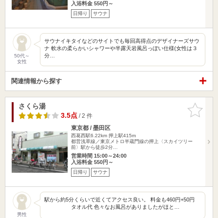
入浴料金 550円～
日帰り
サウナ
サウナイキタイなどのサイトでも毎回高得点のデザイナーズサウ
ナ 軟水の柔らかいシャワーや半露天岩風呂っぽい仕様(女性は３
分…
50代～
女性
関連情報から探す
さくら湯
お気に入
りに追加
3.5点
/ 2 件
東京都 / 墨田区
西葛西駅6.22km
押上駅415m
都営浅草線／東京メトロ半蔵門線の押上〈スカイツリー
前〉駅から徒歩2分…
営業時間 15:00～24:00
入浴料金 550円～
日帰り
サウナ
駅から約5分くらいで近くてアクセス良い。 料金も460円+50円
タオル代 色々なお風呂がありましたがほと…
男性