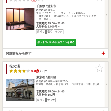
千葉県 / 浦安市
西葛西駅5.83km
東京ディズニーシー・ステーション駅875m
【最寄り駅】 ・舞浜駅からシャトルバスが出ています。
【車】都高…
営業時間 15:00～21:00
入浴料金 1,000円～
日帰り
宿泊
サウナ
楽天トラベルの宿泊プランを見る
関連情報から探す
松の湯
お気に入
りに追加
4.0点
/ 2 件
東京都 / 墨田区
西葛西駅5.84km
菊川駅553m
総武線「錦糸町」駅よりバス。「緑３丁目」下車、徒歩2
分
営業時間 15:00～24:00
入浴料金 550円～
日帰り
サウナ