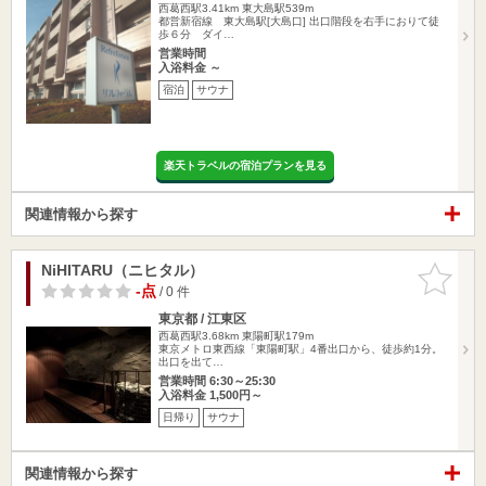
西葛西駅3.41km
東大島駅539m
都営新宿線 東大島駅[大島口] 出口階段を右手におりて徒
歩６分 ダイ…
営業時間
入浴料金 ～
宿泊
サウナ
楽天トラベルの宿泊プランを見る
関連情報から探す
NiHITARU（ニヒタル）
お気に入
りに追加
-点
/ 0 件
東京都 / 江東区
西葛西駅3.68km
東陽町駅179m
東京メトロ東西線「東陽町駅」4番出口から、徒歩約1分。
出口を出て…
営業時間 6:30～25:30
入浴料金 1,500円～
日帰り
サウナ
関連情報から探す