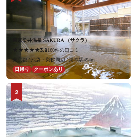
東京染井温泉 SAKURA （サクラ）
★
★
★
★
★
3.8
160件の口コミ
東京都 / 池袋・巣鴨周辺 / 巣鴨駅494m
日帰り
クーポンあり
2