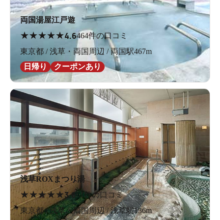
両国湯屋江戸遊
★
★
★
★
★
4.6
464件の口コミ
東京都 / 浅草・両国周辺 / 両国駅467m
日帰り
クーポンあり
浅草ROXまつり湯
★
★
★
★
★
3.6
61件の口コミ
東京都 / 浅草・両国周辺 / 浅草駅136m