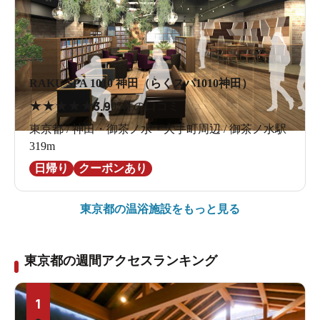
RAKU SPA 1010 神田（らくスパ1010神田）
★
★
★
★
★
3.9
95件の口コミ
東京都 / 神田・御茶ノ水・大手町周辺 / 御茶ノ水駅
319m
日帰り
クーポンあり
東京都の
温浴施設をもっと見る
東京都の週間アクセスランキング
1