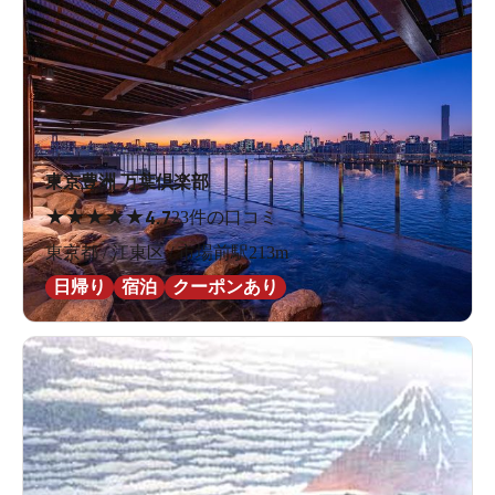
東京豊洲 万葉倶楽部
★
★
★
★
★
4.7
23件の口コミ
東京都 / 江東区 / 市場前駅213m
日帰り
宿泊
クーポンあり