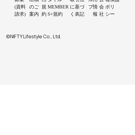
(資料
のご
規
MEMBER
に基づ
プ
情
会
ポリ
請求)
案内
約
S+規約
く表記
報
社
シー
©NIFTY Lifestyle Co., Ltd.