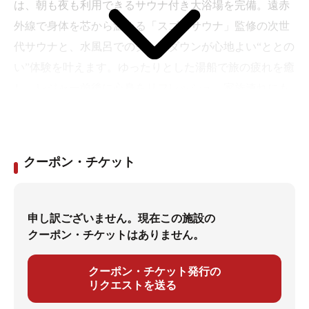
は、朝も夜も利用できるサウナ付き大浴場を完備。遠赤
外線で身体を芯から温める「スゴイサウナ」監修の次世
代サウナと、水風呂でのクールダウンが心地よい“ととの
い”体験を叶えます。ゆったりとした湯船で旅の疲れを癒
し、レジャー前後に心身をリフレッシュ。家族連れにも
安心の、快適な滞在を提供するホテルです。
クーポン・チケット
申し訳ございません。現在この施設の
クーポン・チケットはありません。
クーポン・チケット発行の
リクエストを送る