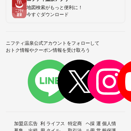
地図検索がもっと便利に！
今すぐダウンロード
ニフティ温泉公式アカウントをフォローして
おトク情報やクーポン情報を受け取ろう
加盟店
広告
利
ライフス
特定商
ヘ
採
運
個人情
募集
出稿
用
タイル
取引法
ル
用
営
報保護