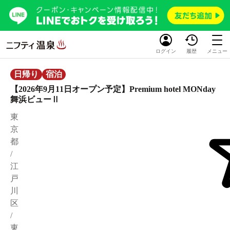
ログイン
履歴
メニュー
日帰り
宿泊
【2026年9月11日オープン予定】Premium hotel MONday
舞浜ビューⅡ
東
京
都
/
江
戸
川
区
/
東