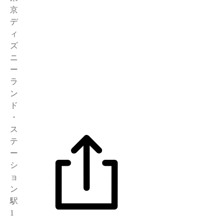
京
デ
ィ
ズ
ニ
ー
ラ
ン
ド
・
ス
テ
ー
シ
ョ
ン
駅
1