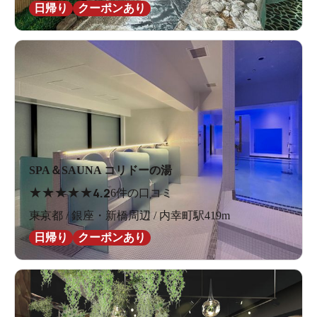
日帰り
クーポンあり
SPA＆SAUNA コリドーの湯
★
★
★
★
★
4.2
6件の口コミ
東京都 / 銀座・新橋周辺 / 内幸町駅419m
日帰り
クーポンあり