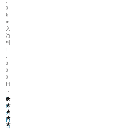
.
0
k
m
入
浴
料
1
,
0
0
0
円
～
★
0
0
★
件
★
の
★
口
★
コ