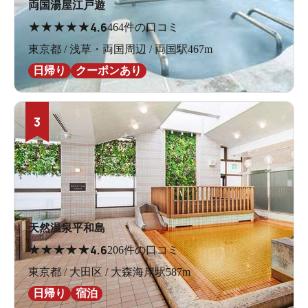
両国湯屋江戸遊
★
★
★
★
★
4.6
464件の口コミ
東京都 / 浅草・両国周辺 / 両国駅467m
日帰り
クーポンあり
3
天然温泉平和島
★
★
★
★
★
4.6
206件の口コミ
東京都 / 大田区 / 大森海岸駅587m
日帰り
宿泊