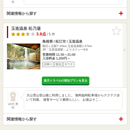
性
関連情報から探す
玉造温泉 松乃湯
お気に入
りに追加
3.8点
/ 5 件
島根県 / 松江市 / 玉造温泉
朝日ヶ丘駅7.35km
玉造温泉駅1.57km
JR「玉造温泉駅」よりタクシー8分
営業時間 11:30～21:00
入浴料金 1,200円～
日帰り
宿泊
サウナ
楽天トラベルの宿泊プランを見る
大山雪山登山後に利用しました。 無料臨時駐車場からテクテク歩
いて到着。 接客サービス素晴らしい。 お湯はそこ…
40代 男
性
関連情報から探す