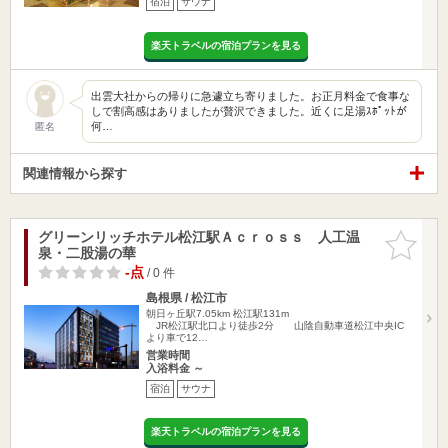
宿泊
サウナ
楽天トラベルの宿泊プランを見る
出雲大社からの帰りに急遽立ち寄りました。お正月料金で食事な
しで割高感はありましたが贅沢できました。近くに足湯ｽﾎﾟｯﾄが
何…
匿名
関連情報から探す
グリーンリッチホテル松江駅Ａｃｒｏｓｓ 人工温
お気に入
泉・二股湯の華
りに追加
-点
/ 0 件
島根県 / 松江市
朝日ヶ丘駅7.05km
松江駅131m
JR松江駅北口より徒歩2分 山陰自動車道松江中央IC
より車で12…
営業時間
入浴料金 ～
宿泊
サウナ
楽天トラベルの宿泊プランを見る