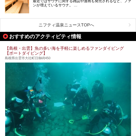
最近ではサウナに関する雑誌や漫画も発売されるなど、ファ
ンが増えているサウナ。
しかしサウナは一口にサウナと言っても、ドライサウナ、ス
ニフティ温泉ニュースTOPへ
チームサウナ、塩サウナなどが存在し、施設によって様々な
こだわりを持つ施設も増えています。
おすすめのアクティビティ情報
今回はそんな今話題のサウナが楽しめる、島根県内にあるオ
【島根・出雲】魚の多い海を手軽に楽しめるファンダイビング
ススメ温泉・銭湯・スパを10件まとめてご紹介します。
【ボートダイビング】
島根県出雲市大社町日御碕450