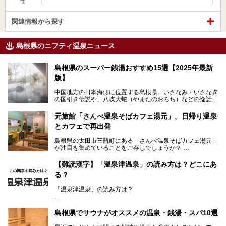
性
関連情報から探す
島根県のニフティ温泉ニュース
島根県のスーパー銭湯おすすめ15選【2025年最新
版】
中国地方の日本海側に位置する島根県。いざなみ・いざなぎ
の国引き伝説や、八岐大蛇（やまたのおろち）などの逸話が
残る神話の里というイメージが強く、出雲大社には毎年多く
の参拝客が訪れます。「出雲縁結び空港」への直行便なら、
元旅館「さんべ温泉そばカフェ湯元」。日帰り温泉
首都圏からでも実は2時間圏内で到着できるアクセスも魅力
とカフェで再出発
です。
そんな島根県には、玉造温泉（松江市）や温泉津温泉（大田
島根県の太田市三瓶町にある「さんべ温泉そばカフェ湯元」
市）など、古くから知られる温泉郷が多くあります。ゆった
が注目を集めていることをご存じでしょうか？
り流れる時間のなかで、心の底からのんびりできるスーパー
銭湯＆日帰り温泉の数々をピックアップしてご紹介します。
「さんべ温泉そばカフェ湯元」は日帰り温泉と、名物のそば
【難読漢字】「温泉津温泉」の読み方は？どこにあ
を提供するカフェという新しい営業スタイルで、観光客に限
る？
らず地元民にも親しまれています。
「温泉津温泉」の読み方は？
宿泊をせずとも、気軽に源泉のお湯をつかった温泉と、美味
しいそばが楽しめるなんて、とても素敵ですよね。
読めそうで読めない、難読温泉地名漢字。あなたは読めます
しかし、元は温泉旅館だったこちらの施設、さまざまな背景
か？
を経て現在のスタイルに辿り着いているのです。
島根県でサウナがオススメの温泉・銭湯・スパ10選