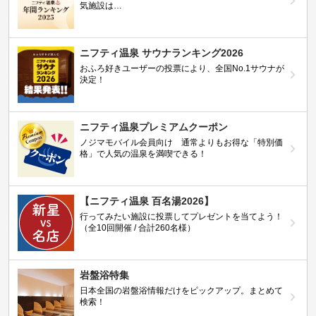
気施設は…
ニフティ温泉 サウナランキング2026
おふろ好きユーザーの投票により、全国No.1サウナが
決定！
ニフティ温泉プレミアムクーポン
ノジマモバイル会員向け 通常よりもお得な「特別価
格」で人気の温泉を満喫できる！
【ニフティ温泉 百名湯2026】
行ってみたい施設に投票してプレゼントを当てよう！
（全10回開催 / 合計260名様）
岩盤浴特集
日本全国の岩盤浴情報だけをピックアップ。まとめて
検索！