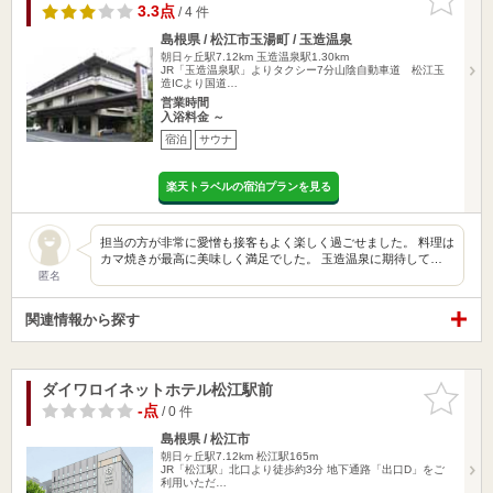
りに追加
3.3点
/ 4 件
島根県 / 松江市玉湯町 / 玉造温泉
朝日ヶ丘駅7.12km
玉造温泉駅1.30km
JR「玉造温泉駅」よりタクシー7分山陰自動車道 松江玉
造ICより国道…
営業時間
入浴料金 ～
宿泊
サウナ
楽天トラベルの宿泊プランを見る
担当の方が非常に愛憎も接客もよく楽しく過ごせました。 料理は
カマ焼きが最高に美味しく満足でした。 玉造温泉に期待して…
匿名
関連情報から探す
ダイワロイネットホテル松江駅前
お気に入
りに追加
-点
/ 0 件
島根県 / 松江市
朝日ヶ丘駅7.12km
松江駅165m
JR「松江駅」北口より徒歩約3分 地下通路「出口D」をご
利用いただ…