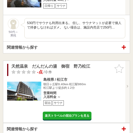
日帰り
サウナ
530円でサウナも利用出来る。 但し、サウナマットが必要で個人
で持参しなければダメ。 ない場合は、施設内売店で250円…
50代～
男性
関連情報から探す
天然温泉 だんだんの湯 御宿 野乃松江
お気に入
りに追加
-点
/ 0 件
島根県 / 松江市
朝日ヶ丘駅6.40km
松江駅860m
松江駅より徒歩約１2分
営業時間
入浴料金 ～
宿泊
サウナ
楽天トラベルの宿泊プランを見る
関連情報から探す