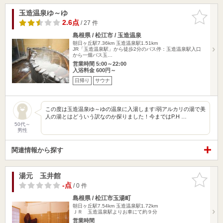
玉造温泉ゆ～ゆ
お気に入
りに追加
2.6点
/ 27 件
島根県 / 松江市 / 玉造温泉
朝日ヶ丘駅7.36km
玉造温泉駅1.51km
JR「玉造温泉駅」から徒歩2分のバス停：玉造温泉駅入口
から一畑バス玉…
営業時間 5:00～22:00
入浴料金 600円～
日帰り
サウナ
この度は玉造温泉ゆ～ゆの温泉に入湯します❕弱アルカリの湯で美
人の湯とはどういう訳なのか探りました！今まではP.H …
50代～
男性
関連情報から探す
湯元 玉井館
お気に入
りに追加
-点
/ 0 件
島根県 / 松江市玉湯町
朝日ヶ丘駅7.54km
玉造温泉駅1.72km
ＪＲ 玉造温泉駅よりお車にて約９分
営業時間