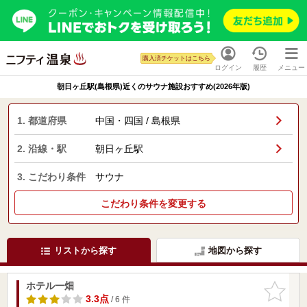
購入済チケットはこちら
ログイン
履歴
メニュー
朝日ヶ丘駅(島根県)近くのサウナ施設おすすめ(2026年版)
1. 都道府県
中国・四国 / 島根県
2. 沿線・駅
朝日ヶ丘駅
3. こだわり条件
サウナ
こだわり条件を変更する
リストから探す
地図から探す
ホテル一畑
お気に入
りに追加
3.3点
/ 6 件