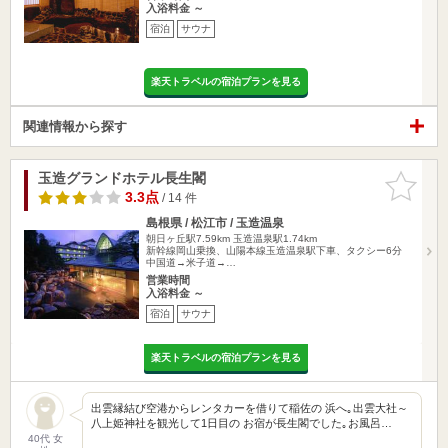
入浴料金 ～
宿泊
サウナ
楽天トラベルの宿泊プランを見る
関連情報から探す
玉造グランドホテル長生閣
お気に入
りに追加
3.3点
/ 14 件
島根県 / 松江市 / 玉造温泉
朝日ヶ丘駅7.59km
玉造温泉駅1.74km
新幹線岡山乗換、山陽本線玉造温泉駅下車、タクシー6分
中国道→米子道→…
営業時間
入浴料金 ～
宿泊
サウナ
楽天トラベルの宿泊プランを見る
出雲縁結び空港からレンタカーを借りて稲佐の 浜へ｡出雲大社～
八上姫神社を観光して1日目の お宿が長生閣でした｡お風呂…
40代 女