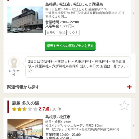
島根県 / 松江市 / 松江しんじ湖温泉
朝日ヶ丘駅5.44km
松江しんじ湖温泉駅113m
一畑電車北松江線 松江宍道湖温泉駅前山陰自動車道 松江
玉造ICより国…
営業時間 7:00～22:00
入浴料金 1,500円～
日帰り
宿泊
サウナ
楽天トラベルの宿泊プランを見る
2日目は須我神社～熊野大社～八重垣神社～神魂神社～黄泉比良
坂～揖屋神社～六所神社を御朱印 巡り｡今日の お宿は一畑ホテル
で…
40代 女
性
関連情報から探す
鹿島 多久の湯
お気に入
りに追加
2.7点
/ 10 件
島根県 / 松江市
朝日ヶ丘駅5.76km
松江イングリッシュガーデン前駅5.35km
JR「松江駅」よりR431～松江鹿島美保関線で約20分
営業時間 10:00～21:00
入浴料金 400円～