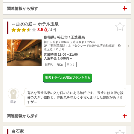
関連情報から探す
～曲水の庭～ ホテル玉泉
お気に入
りに追加
3.5点
/ 4 件
島根県 / 松江市 / 玉造温泉
朝日ヶ丘駅7.09km
玉造温泉駅1.22km
JR「玉造温泉駅」よりタクシーで約5分出雲自動車道 松
江玉造ＩＣより…
営業時間 12:00～21:00
入浴料金 1,600円～
日帰り
宿泊
サウナ
楽天トラベルの宿泊プランを見る
有名な玉造温泉の入り口の方にある旅館です。 玉造には立派な設
備の大きい旅館と、雰囲気を味わう小ぢんまりした旅館がありま
すが…
匿名
関連情報から探す
白石家
お気に入