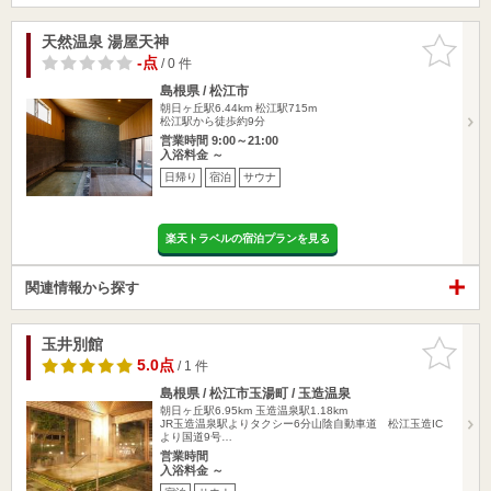
天然温泉 湯屋天神
お気に入
りに追加
-点
/ 0 件
島根県 / 松江市
朝日ヶ丘駅6.44km
松江駅715m
松江駅から徒歩約9分
営業時間 9:00～21:00
入浴料金 ～
日帰り
宿泊
サウナ
楽天トラベルの宿泊プランを見る
関連情報から探す
玉井別館
お気に入
りに追加
5.0点
/ 1 件
島根県 / 松江市玉湯町 / 玉造温泉
朝日ヶ丘駅6.95km
玉造温泉駅1.18km
JR玉造温泉駅よりタクシー6分山陰自動車道 松江玉造IC
より国道9号…
営業時間
入浴料金 ～