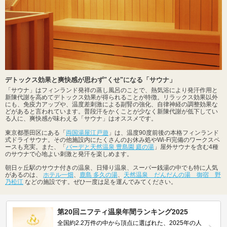
デトックス効果と爽快感が思わず"くせ"になる「サウナ」
「サウナ」はフィンランド発祥の蒸し風呂のことで、熱気浴により発汗作用と
新陳代謝を高めてデトックス効果が得られることが特徴。リラックス効果以外
にも、免疫力アップや、温度差刺激による副腎の強化、自律神経の調整効果な
どがあると言われています。普段汗をかくことが少なく新陳代謝が低下してい
る人に、爽快感が味わえる「サウナ」はオススメです。
東京都墨田区にある「
両国湯屋江戸遊
」は、温度90度前後の本格フィンランド
式ドライサウナ。その他施設内にたくさんのお休み処やWi-Fi完備のワークスペ
ースも充実。また、「
バーデと天然温泉 豊島園 庭の湯
」屋外サウナを含む4種
のサウナで心地よい刺激と発汗を楽しめます。
朝日ヶ丘駅のサウナ付きの温泉、日帰り温泉、スーパー銭湯の中でも特に人気
があるのは、
ホテル一畑
、
鹿島 多久の湯
、
天然温泉 だんだんの湯 御宿 野
乃松江
などの施設です。ぜひ一度は足を運んでみてください。
第20回ニフティ温泉年間ランキング2025
全国約2.2万件の中から頂点に選ばれた、2025年の人