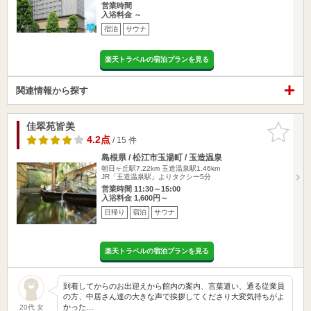
営業時間
入浴料金 ～
宿泊
サウナ
楽天トラベルの宿泊プランを見る
関連情報から探す
佳翠苑皆美
お気に入
りに追加
4.2点
/ 15 件
島根県 / 松江市玉湯町 / 玉造温泉
朝日ヶ丘駅7.22km
玉造温泉駅1.46km
JR「玉造温泉駅」よりタクシー5分
営業時間 11:30～15:00
入浴料金 1,600円～
日帰り
宿泊
サウナ
楽天トラベルの宿泊プランを見る
到着してからのお出迎えから館内の案内、言葉遣い、通る従業員
の方、中居さん達の大きな声で挨拶してくださり大変気持ちがよ
かった…
20代 女