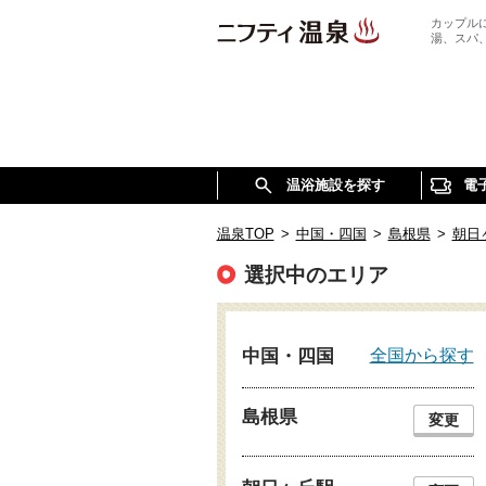
カップル
湯、スパ
温浴施設を探す
電
温泉TOP
>
中国・四国
>
島根県
>
朝日
選択中のエリア
全国から探す
中国・四国
島根県
変更