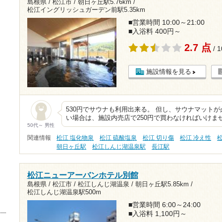
島根県 / 松江市 /
朝日ヶ丘駅5.76km
/
松江イングリッシュガーデン前駅5.35km
■営業時間 10:00～21:00
■入浴料 400円～
2.7 点
/ 
施設情報を見る
530円でサウナも利用出来る。 但し、サウナマット
い場合は、施設内売店で250円で買わなければいけま
50代～ 男性
関連情報
松江 塩化物泉
松江 硫酸塩泉
松江 切り傷
松江 冷え性
朝日ヶ丘駅
松江しんじ湖温泉駅
長江駅
松江ニューアーバンホテル別館
島根県 / 松江市 / 松江しんじ湖温泉 /
朝日ヶ丘駅5.85km
/
松江しんじ湖温泉駅500m
■営業時間 6:00～24:00
■入浴料 1,100円～