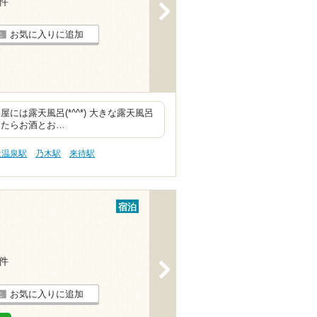
3件
>
お気に入りに追加
には露天風呂(*^^*) 大きな露天風呂
てたらお酒とお…
造温泉駅
乃木駅
来待駅
宿泊
4件
>
お気に入りに追加