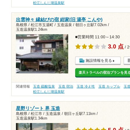
松江しんじ湖温泉駅
出雲神々 縁結びの宿 紺家(旧 湯亭 こんや)
島根県 / 松江市玉湯町 / 玉造温泉 /
朝日ヶ丘駅7.02km
/
玉造温泉駅1.24km
■営業時間 11:00～14:30
3.0 点
/ 
施設情報を見る
楽天トラベルの宿泊プランを見
関連情報
玉造 硫酸塩泉
玉造 宿泊
玉造 冷え性
玉造 カップル
玉
松江しんじ湖温泉駅
星野リゾート 界 玉造
島根県 / 松江市 / 玉造温泉 /
朝日ヶ丘駅7.11km
/
玉造温泉駅1.34km
5.0 点