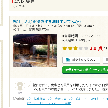
こだわり条件
カップル
松江しんじ湖温泉夕景湖畔すいてんかく
島根県 / 松江市 / 松江しんじ湖温泉 /
朝日ヶ丘駅5.33km
/
松江しんじ湖温泉駅270m
■営業時間 16:00～21:00
■入浴料 1,200円～
3.0 点
/ 
施設情報を見る
楽天トラベルの宿泊プランを見
宿泊せずに、食事とお風呂を利用しただけですが 日
ってお風呂の設備が整っていて好感持てました。 露
匿名
関連情報
松江 塩化物泉
松江 硫酸塩泉
松江 宿泊
松江 冷え性
松
松江イングリッシュガーデン前駅