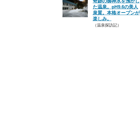
奇跡の御神水を沸かし
た温泉。pH9.6の美人
泉質。本格オープンが
楽しみ。
（温泉探訪記）