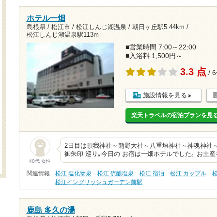
ホテル一畑
島根県 / 松江市 / 松江しんじ湖温泉 /
朝日ヶ丘駅5.44km
/
松江しんじ湖温泉駅113m
■営業時間 7:00～22:00
■入浴料 1,500円～
3.3 点
/ 
施設情報を見る
楽天トラベルの宿泊プランを見
2日目は須我神社～熊野大社～八重垣神社～神魂神社
御朱印 巡り｡今日の お宿は一畑ホテルでした｡ お土
40代 女性
関連情報
松江 塩化物泉
松江 硫酸塩泉
松江 宿泊
松江 カップル
松江イングリッシュガーデン前駅
鹿島 多久の湯