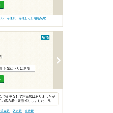
る
テル
松江駅
松江しんじ湖温泉駅
宿泊
1件
>
お気に入りに追加
る
金で食事なしで割高感はありましたが
旅館の浴衣着て足湯巡りしました。風…
造温泉駅
乃木駅
来待駅