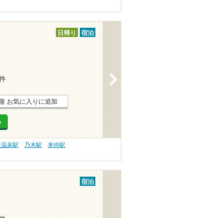
日帰り
宿泊
>
2件
お気に入りに追加
る
造温泉駅
乃木駅
来待駅
宿泊