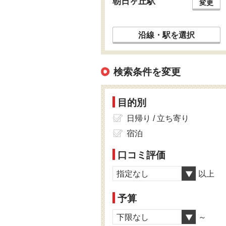
朝日ヶ丘駅
変更
沿線・駅を選択
検索条件を変更
目的別
日帰り / 立ち寄り
宿泊
口コミ評価
指定なし
以上
予算
下限なし
～