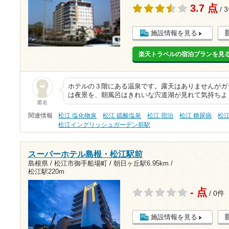
3.7 点
/ 
施設情報を見る
楽天トラベルの宿泊プランを見
ホテルの３階にある温泉です。露天はありませんがガ
は夜景を、朝風呂はきれいな宍道湖が見れて気持ちよ
匿名
関連情報
松江 塩化物泉
松江 硫酸塩泉
松江 宿泊
松江 糖尿病
松
松江イングリッシュガーデン前駅
スーパーホテル島根・松江駅前
島根県 / 松江市御手船場町 /
朝日ヶ丘駅6.95km
/
松江駅220m
- 点
/ 0件
施設情報を見る