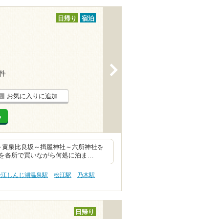
日帰り
宿泊
>
6件
お気に入りに追加
る
～黄泉比良坂～揖屋神社～六所神社を
産を各所で買いながら何処に泊ま…
松江しんじ湖温泉駅
松江駅
乃木駅
日帰り