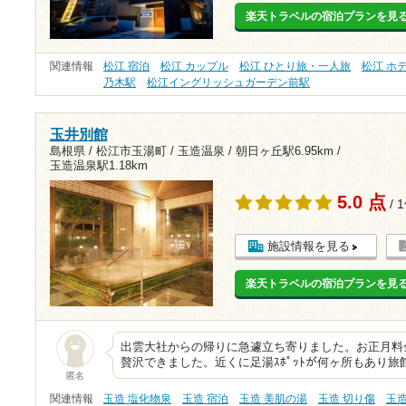
楽天トラベルの宿泊プランを見
関連情報
松江 宿泊
松江 カップル
松江 ひとり旅・一人旅
松江 ホ
乃木駅
松江イングリッシュガーデン前駅
玉井別館
島根県 / 松江市玉湯町 / 玉造温泉 /
朝日ヶ丘駅6.95km
/
玉造温泉駅1.18km
5.0 点
/ 
施設情報を見る
楽天トラベルの宿泊プランを見
出雲大社からの帰りに急遽立ち寄りました。お正月料
贅沢できました。近くに足湯ｽﾎﾟｯﾄが何ヶ所もあり
匿名
関連情報
玉造 塩化物泉
玉造 宿泊
玉造 美肌の湯
玉造 切り傷
玉