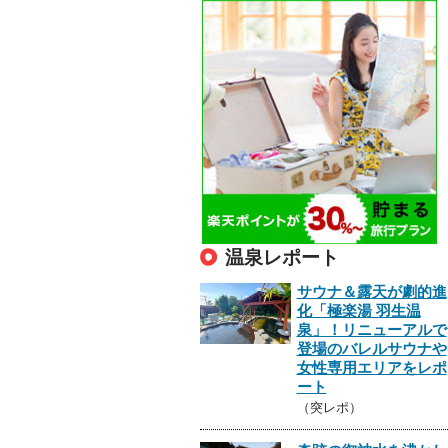
温泉レポート
サウナ＆露天が劇的進
化「極楽湯 羽生温
泉」！リニューアルで
登場のバレルサウナや
女性専用エリアをレポ
ート
（突レポ）