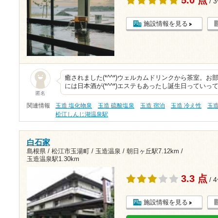
/ 
施設情報を見る
癒されました(*^^*)ウェルカムドリンクから茶室。お部屋
には日本酒が(*^^*)エステもあったし誕生日っていっ
匿名
関連情報
玉造 塩化物泉
玉造 硫酸塩泉
玉造 宿泊
玉造 冷え性
玉
松江しんじ湖温泉駅
白石家
島根県 / 松江市玉湯町 / 玉造温泉 /
朝日ヶ丘駅7.12km
/
玉造温泉駅1.30km
3.3 点
/ 
施設情報を見る