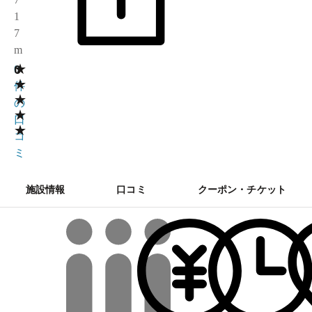
1
7
m
★
0
0
★
件
★
の
★
口
★
コ
ミ
施設情報
口コミ
クーポン・チケット