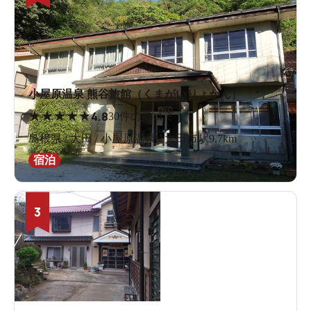
小屋原温泉 熊谷旅館（くまがいりょかん）
★
★
★
★
★
4.8
30件の口コミ
島根県 / 大田 / 小屋原温泉 / 大田市駅9.7km
宿泊
3