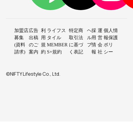
加盟店
広告
利
ライフス
特定商
ヘ
採
運
個人情
募集
出稿
用
タイル
取引法
ル
用
営
報保護
(資料
のご
規
MEMBER
に基づ
プ
情
会
ポリ
請求)
案内
約
S+規約
く表記
報
社
シー
©NIFTY Lifestyle Co., Ltd.