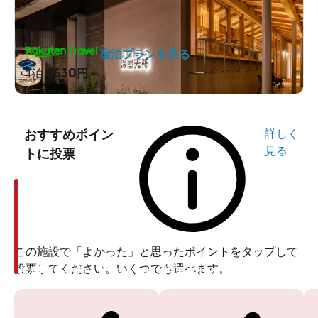
宿泊プランを見る
3630
1泊
円～
おすすめポイン
詳しく
見る
トに投票
この施設で「よかった」と思ったポイントをタップして
投票してください。いくつでも選べます。
投票ありがとうございます
投票ありがとうございます