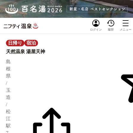
ログイン
履歴
メニュー
日帰り
宿泊
天然温泉 湯屋天神
島
根
県
/
玉
造
/
松
江
駅
7