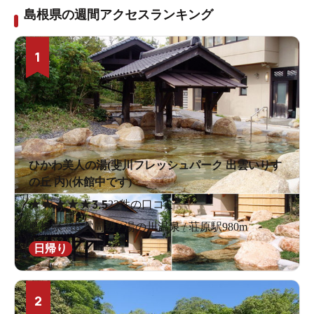
島根県の週間アクセスランキング
1
ひかわ美人の湯(斐川フレッシュパーク 出雲いりす
の丘 内)(休館中です)
★
★
★
★
★
3.5
23件の口コミ
島根県 / 出雲周辺 / 湯の川温泉 / 荘原駅980m
日帰り
2