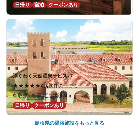
日帰り
宿泊
クーポンあり
湧くわく天然温泉ラピスパ
★
★
★
★
★
4.4
20件の口コミ
鳥取県 / 米子 / 淀江駅424m
日帰り
クーポンあり
島根県の
温浴施設をもっと見る