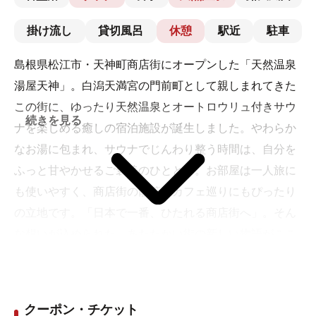
掛け流し
貸切風呂
休憩
駅近
駐車
島根県松江市・天神町商店街にオープンした「天然温泉
湯屋天神」。白潟天満宮の門前町として親しまれてきた
この街に、ゆったり天然温泉とオートロウリュ付きサウ
続きを見る
ナを楽しめる癒しの宿泊施設が誕生しました。やわらか
なお湯に包まれ、サウナでじんわり整う時間は、自分を
ふっと甘やかせるご褒美のひととき。お部屋は一人旅に
も使いやすく、商店街の散策やカフェ巡りにもぴったり
の立地です。「日本で一番、ひたれる商店街へ」。そん
な想いが込められた、あたたかい街の新しい物語がここ
から始まります。
クーポン・チケット