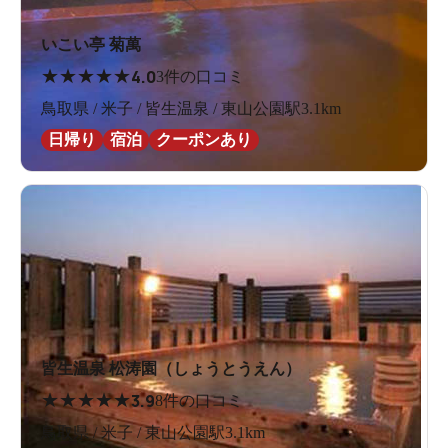
いこい亭 菊萬
★
★
★
★
★
4.0
3件の口コミ
鳥取県 / 米子 / 皆生温泉 / 東山公園駅3.1km
日帰り
宿泊
クーポンあり
皆生温泉 松涛園（しょうとうえん）
★
★
★
★
★
3.9
8件の口コミ
鳥取県 / 米子 / 東山公園駅3.1km