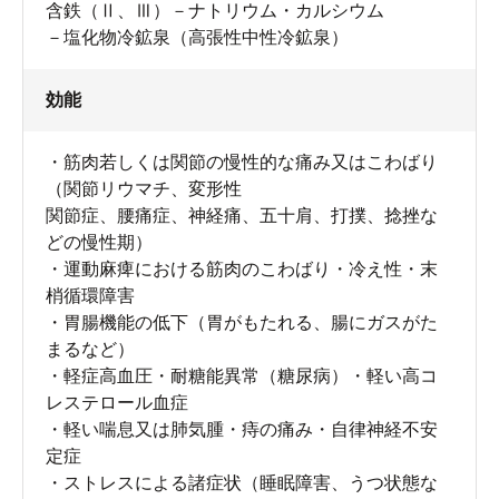
含鉄（Ⅱ、Ⅲ）－ナトリウム・カルシウム
－塩化物冷鉱泉（高張性中性冷鉱泉）
効能
・筋肉若しくは関節の慢性的な痛み又はこわばり
（関節リウマチ、変形性
関節症、腰痛症、神経痛、五十肩、打撲、捻挫な
どの慢性期）
・運動麻痺における筋肉のこわばり・冷え性・末
梢循環障害
・胃腸機能の低下（胃がもたれる、腸にガスがた
まるなど）
・軽症高血圧・耐糖能異常（糖尿病）・軽い高コ
レステロール血症
・軽い喘息又は肺気腫・痔の痛み・自律神経不安
定症
・ストレスによる諸症状（睡眠障害、うつ状態な