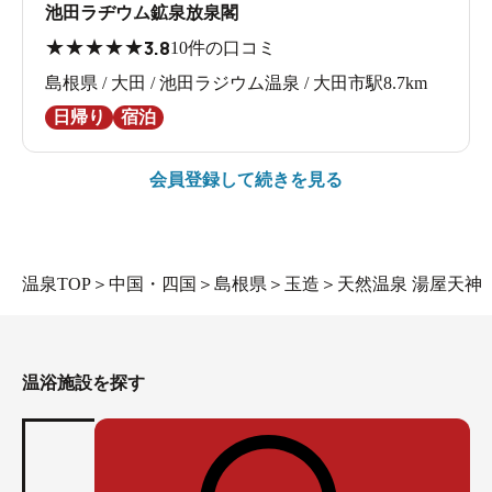
池田ラヂウム鉱泉放泉閣
★
★
★
★
★
3.8
10件の口コミ
島根県 / 大田 / 池田ラジウム温泉 / 大田市駅8.7km
日帰り
宿泊
会員登録して続きを見る
温泉TOP
＞
中国・四国
＞
島根県
＞
玉造
＞
天然温泉 湯屋天神
温浴施設を探す