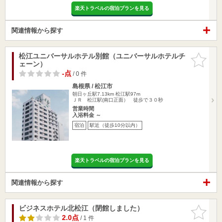
楽天トラベルの宿泊プランを見る
関連情報から探す
松江ユニバーサルホテル別館（ユニバーサルホテルチ
お気に入
ェーン）
りに追加
-点
/ 0 件
島根県 / 松江市
朝日ヶ丘駅7.13km
松江駅97m
ＪＲ 松江駅(南口正面） 徒歩で３０秒
営業時間
入浴料金 ～
宿泊
駅近（徒歩10分以内）
楽天トラベルの宿泊プランを見る
関連情報から探す
ビジネスホテル北松江（閉館しました）
お気に入
りに追加
2.0点
/ 1 件