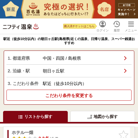
購入済チケットはこちら
ログイン
履歴
メニュー
駅近（徒歩10分以内）の朝日ヶ丘駅(島根県)近くの温泉、日帰り温泉、スーパー銭湯お
すすめ
1. 都道府県
中国・四国 / 島根県
2. 沿線・駅
朝日ヶ丘駅
3. こだわり条件
駅近（徒歩10分以内）
こだわり条件を変更する
リストから探す
地図から探す
ホテル一畑
お気に入
りに追加