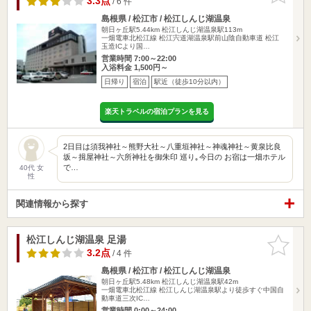
3.3点
/ 6 件
島根県 / 松江市 / 松江しんじ湖温泉
朝日ヶ丘駅5.44km
松江しんじ湖温泉駅113m
一畑電車北松江線 松江宍道湖温泉駅前山陰自動車道 松江
玉造ICより国…
営業時間 7:00～22:00
入浴料金 1,500円～
日帰り
宿泊
駅近（徒歩10分以内）
楽天トラベルの宿泊プランを見る
2日目は須我神社～熊野大社～八重垣神社～神魂神社～黄泉比良
坂～揖屋神社～六所神社を御朱印 巡り｡今日の お宿は一畑ホテル
で…
40代 女
性
関連情報から探す
松江しんじ湖温泉 足湯
お気に入
りに追加
3.2点
/ 4 件
島根県 / 松江市 / 松江しんじ湖温泉
朝日ヶ丘駅5.48km
松江しんじ湖温泉駅42m
一畑電車北松江線 松江しんじ湖温泉駅より徒歩すぐ中国自
動車道三次IC…
営業時間 0:00～24:00