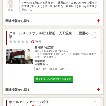
ホテルの３階にある温泉です。露天はありませんがガラス張りで
宍道湖が良く見えます。晩は夜景を、朝風呂はきれいな宍道湖が
見れて…
匿名
関連情報から探す
グリーンリッチホテル松江駅前 人工温泉・二股湯の
お気に入
華
りに追加
-点
/ 0 件
島根県 / 松江市
朝日ヶ丘駅6.83km
松江駅314m
ＪＲ松江駅北口より徒歩２分 出雲縁結び空港より車で
３０分 米子鬼太…
営業時間
入浴料金 ～
宿泊
駅近（徒歩10分以内）
楽天トラベルの宿泊プランを見る
関連情報から探す
ホテルアルファーワン松江
お気に入
りに追加