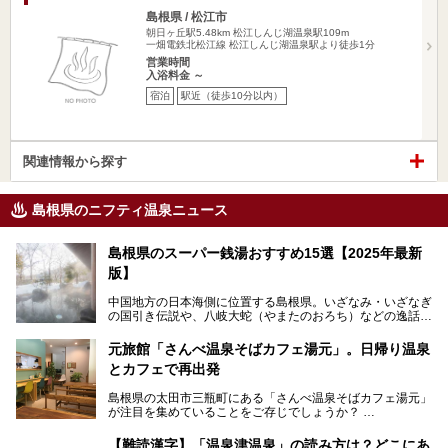
島根県 / 松江市
朝日ヶ丘駅5.48km
松江しんじ湖温泉駅109m
一畑電鉄北松江線 松江しんじ湖温泉駅より徒歩1分
営業時間
入浴料金 ～
宿泊
駅近（徒歩10分以内）
関連情報から探す
島根県のニフティ温泉ニュース
島根県のスーパー銭湯おすすめ15選【2025年最新
版】
中国地方の日本海側に位置する島根県。いざなみ・いざなぎ
の国引き伝説や、八岐大蛇（やまたのおろち）などの逸話が
残る神話の里というイメージが強く、出雲大社には毎年多く
の参拝客が訪れます。「出雲縁結び空港」への直行便なら、
元旅館「さんべ温泉そばカフェ湯元」。日帰り温泉
首都圏からでも実は2時間圏内で到着できるアクセスも魅力
とカフェで再出発
です。
そんな島根県には、玉造温泉（松江市）や温泉津温泉（大田
島根県の太田市三瓶町にある「さんべ温泉そばカフェ湯元」
市）など、古くから知られる温泉郷が多くあります。ゆった
が注目を集めていることをご存じでしょうか？
り流れる時間のなかで、心の底からのんびりできるスーパー
銭湯＆日帰り温泉の数々をピックアップしてご紹介します。
「さんべ温泉そばカフェ湯元」は日帰り温泉と、名物のそば
【難読漢字】「温泉津温泉」の読み方は？どこにあ