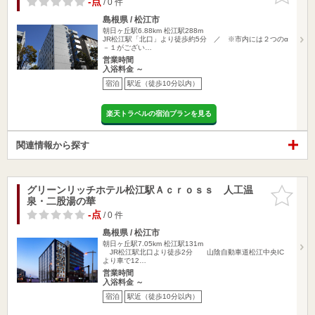
-点
/ 0 件
島根県 / 松江市
朝日ヶ丘駅6.88km
松江駅288m
JR松江駅「北口」より徒歩約5分 ／ ※市内には２つのα
－１がござい…
営業時間
入浴料金 ～
宿泊
駅近（徒歩10分以内）
楽天トラベルの宿泊プランを見る
関連情報から探す
グリーンリッチホテル松江駅Ａｃｒｏｓｓ 人工温
お気に入
泉・二股湯の華
りに追加
-点
/ 0 件
島根県 / 松江市
朝日ヶ丘駅7.05km
松江駅131m
JR松江駅北口より徒歩2分 山陰自動車道松江中央IC
より車で12…
営業時間
入浴料金 ～
宿泊
駅近（徒歩10分以内）