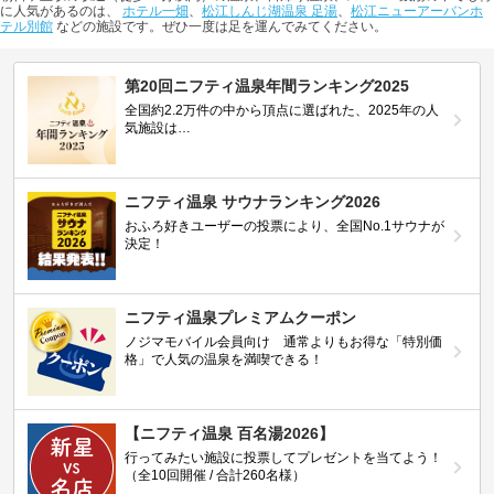
に人気があるのは、
ホテル一畑
、
松江しんじ湖温泉 足湯
、
松江ニューアーバンホ
テル別館
などの施設です。ぜひ一度は足を運んでみてください。
第20回ニフティ温泉年間ランキング2025
全国約2.2万件の中から頂点に選ばれた、2025年の人
気施設は…
ニフティ温泉 サウナランキング2026
おふろ好きユーザーの投票により、全国No.1サウナが
決定！
ニフティ温泉プレミアムクーポン
ノジマモバイル会員向け 通常よりもお得な「特別価
格」で人気の温泉を満喫できる！
【ニフティ温泉 百名湯2026】
行ってみたい施設に投票してプレゼントを当てよう！
（全10回開催 / 合計260名様）