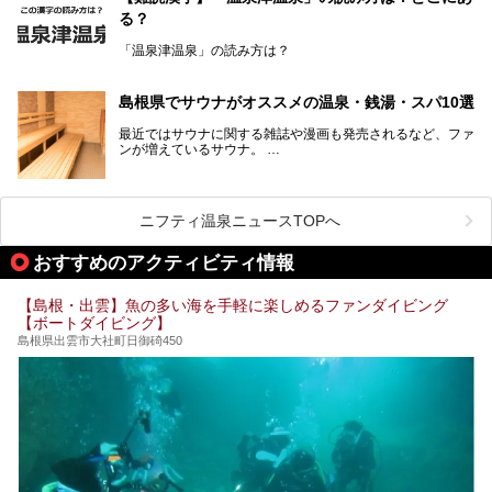
を提供するカフェという新しい営業スタイルで、観光客に限
る？
らず地元民にも親しまれています。
「温泉津温泉」の読み方は？
宿泊をせずとも、気軽に源泉のお湯をつかった温泉と、美味
しいそばが楽しめるなんて、とても素敵ですよね。
読めそうで読めない、難読温泉地名漢字。あなたは読めます
しかし、元は温泉旅館だったこちらの施設、さまざまな背景
か？
を経て現在のスタイルに辿り着いているのです。
島根県でサウナがオススメの温泉・銭湯・スパ10選
最近ではサウナに関する雑誌や漫画も発売されるなど、ファ
ンが増えているサウナ。
しかしサウナは一口にサウナと言っても、ドライサウナ、ス
ニフティ温泉ニュースTOPへ
チームサウナ、塩サウナなどが存在し、施設によって様々な
こだわりを持つ施設も増えています。
おすすめのアクティビティ情報
今回はそんな今話題のサウナが楽しめる、島根県内にあるオ
【島根・出雲】魚の多い海を手軽に楽しめるファンダイビング
ススメ温泉・銭湯・スパを10件まとめてご紹介します。
【ボートダイビング】
島根県出雲市大社町日御碕450