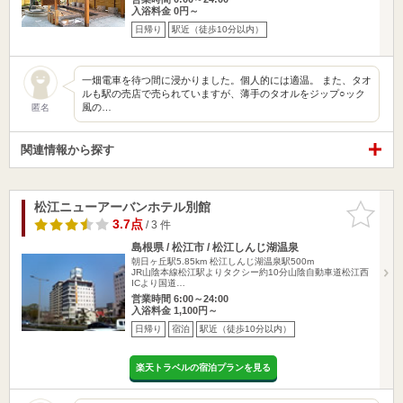
入浴料金 0円～
日帰り
駅近（徒歩10分以内）
一畑電車を待つ間に浸かりました。個人的には適温。 また、タオ
ルも駅の売店で売られていますが、薄手のタオルをジップ○ック
風の…
匿名
関連情報から探す
松江ニューアーバンホテル別館
お気に入
りに追加
3.7点
/ 3 件
島根県 / 松江市 / 松江しんじ湖温泉
朝日ヶ丘駅5.85km
松江しんじ湖温泉駅500m
JR山陰本線松江駅よりタクシー約10分山陰自動車道松江西
ICより国道…
営業時間 6:00～24:00
入浴料金 1,100円～
日帰り
宿泊
駅近（徒歩10分以内）
楽天トラベルの宿泊プランを見る