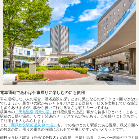
電車通勤であれば仕事帰りに楽しむのにも便利
車を運転しない人の場合、温浴施設を探すときに気になるのがアクセス面ではない
でしょうか。最寄りの駅からシャトルバスによる送迎サービスを実施している施設
も多くありますが、駅から歩いて行ける近さは魅力の一つですね。
横浜市の
「天然温泉 満天の湯」
は相模鉄道の上星川駅から徒歩1分という、まさに
駅前の日帰り温泉。サウナ関連のサービスでも定評があり、会社帰りにも立ち寄っ
て利用する人もみられます。
また
「西武秩父駅前温泉 祭の湯」
も、その名のとおり駅前にある温泉。秩父方面へ
の観光の際、帰りの電車の時間に合わせて利用しやすいのがメリットです。
朝日ヶ丘駅の駅近（徒歩10分以内）の温泉、日帰り温泉、スーパー銭湯の中でも特