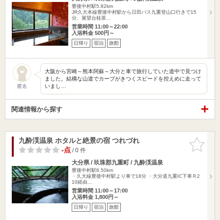
豊後中村駅5.82km
JR久大本線豊後中村駅から日田バス九重登山口行きで15
分、展望台桂茶…
営業時間 11:00～22:00
入浴料金 500円～
日帰り
宿泊
旅館
大阪から宮崎～熊本阿蘇～大分と車で旅行していた道中で見つけ
ました。結構な山道でカーブがきつくスピードを控えめに走って
いまし…
匿名
関連情報から探す
九酔渓温泉 ホタルと絶景の宿 つれづれ
お気に入
りに追加
-点
/ 0 件
大分県 / 玖珠郡九重町 / 九酔渓温泉
豊後中村駅8.50km
・久大線豊後中村駅より車で18分 ・大分道九重IC下車Ｒ2
10経由…
営業時間 11:00～17:00
入浴料金 1,800円～
日帰り
宿泊
旅館