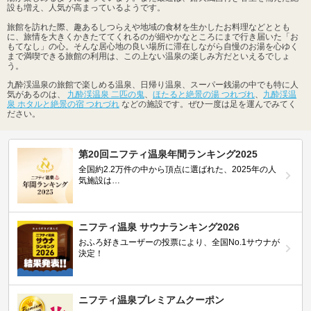
設も増え、人気が高まっているようです。
旅館を訪れた際、趣あるしつらえや地域の食材を生かしたお料理などととも
に、旅情を大きくかきたててくれるのが細やかなところにまで行き届いた「お
もてなし」の心。そんな居心地の良い場所に滞在しながら自慢のお湯を心ゆく
まで満喫できる旅館の利用は、この上ない温泉の楽しみ方だといえるでしょ
う。
九酔渓温泉の旅館で楽しめる温泉、日帰り温泉、スーパー銭湯の中でも特に人
気があるのは、
九酔渓温泉 二匹の鬼
、
ほたると絶景の湯 つれづれ
、
九酔渓温
泉 ホタルと絶景の宿 つれづれ
などの施設です。ぜひ一度は足を運んでみてく
ださい。
第20回ニフティ温泉年間ランキング2025
全国約2.2万件の中から頂点に選ばれた、2025年の人
気施設は…
ニフティ温泉 サウナランキング2026
おふろ好きユーザーの投票により、全国No.1サウナが
決定！
ニフティ温泉プレミアムクーポン