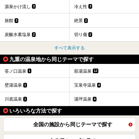
源泉かけ流し
冷え性
3
3
旅館
絶景
3
2
炭酸水素塩泉
切り傷
2
2
すべて表示する
九重の温泉地から同じテーマで探す
筌ノ口温泉
筋湯温泉
1
12
壁湯温泉
宝泉寺温泉
1
4
川底温泉
湯坪温泉
1
4
いろいろな方法で探す
全国の施設から同じテーマで探す