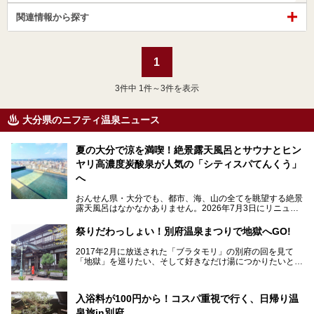
関連情報から探す
1
3
件中 1件～3件を表示
大分県のニフティ温泉ニュース
夏の大分で涼を満喫！絶景露天風呂とサウナとヒン
ヤリ高濃度炭酸泉が人気の「シティスパてんくう」
へ
おんせん県・大分でも、都市、海、山の全てを眺望する絶景
露天風呂はなかなかありません。2026年7月3日にリニュー
アルして、うみサウナ、やまサウナを新設した「シティスパ
てんくう(CITY SPA てんくう)」は、なんとJR大分駅直結と
祭りだわっしょい！別府温泉まつりで地獄へGO!
いう利便性の高さ！
2017年2月に放送された「ブラタモリ」の別府の回を見て
地上80mという圧倒的な開放感が魅力。温泉、ロウリュサウ
「地獄」を巡りたい、そして好きなだけ湯につかりたいと切
ナ、そしてひんやりとした約27度の高濃度炭酸泉で交互浴
実に思った私に朗報。
してととのえば、まさに気分は天空の極楽、ここはこの夏ぜ
ひとも訪れたい都市の避暑地です！
2017年3月31日～4月3日、大分県別府市で「別府八湯温泉
入浴料が100円から！コスパ重視で行く、日帰り温
まつり」が開催されます。その期間は嬉しいことに100以上
併設の「JR九州ホテル ブラッサム大分」に泊まって、この
の共同浴場がなんと無料開放されるんです！普段から入浴料
泉旅in別府