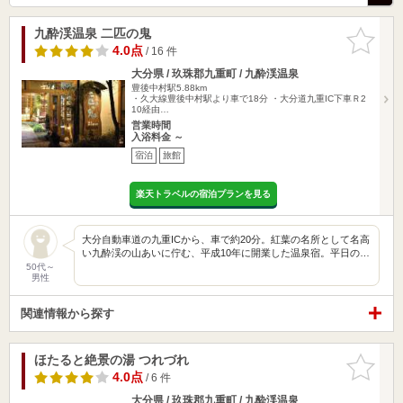
九酔渓温泉 二匹の鬼
お気に入
りに追加
4.0点
/ 16 件
大分県 / 玖珠郡九重町 / 九酔渓温泉
豊後中村駅5.88km
・久大線豊後中村駅より車で18分 ・大分道九重IC下車Ｒ2
10経由…
営業時間
入浴料金 ～
宿泊
旅館
楽天トラベルの宿泊プランを見る
大分自動車道の九重ICから、車で約20分。紅葉の名所として名高
い九酔渓の山あいに佇む、平成10年に開業した温泉宿。平日の…
50代～
男性
関連情報から探す
ほたると絶景の湯 つれづれ
お気に入
りに追加
4.0点
/ 6 件
大分県 / 玖珠郡九重町 / 九酔渓温泉