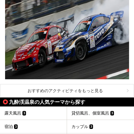
おすすめのアクティビティをもっと見る
九酔渓温泉の人気テーマから探す
露天風呂
貸切風呂、個室風呂
3
3
宿泊
カップル
3
3