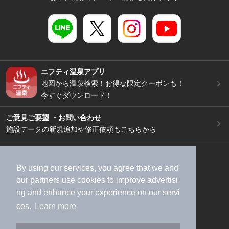
ニフティ温泉アプリ
地図から温泉検索！お得な限定クーポンも！
今すぐダウンロード！
ご意見ご要望 ・お問い合わせ
施設データの新規追加や修正依頼もこちらから
スマートフォン
/
PC
加盟店募集（資料請求）
広告出稿のご案内
By using our services, you agree that we and
our
partners
use cookies to improve advertisi
利用規約
ライフスタイルMEMBERS+規約
ng and enhance your experience on our servi
特定商取引法に基づく表記
ヘルプ
採用情報
ces.
Learn more
運営会社
個人情報保護ポリシー
©NIFTY Lifestyle Co., Ltd.