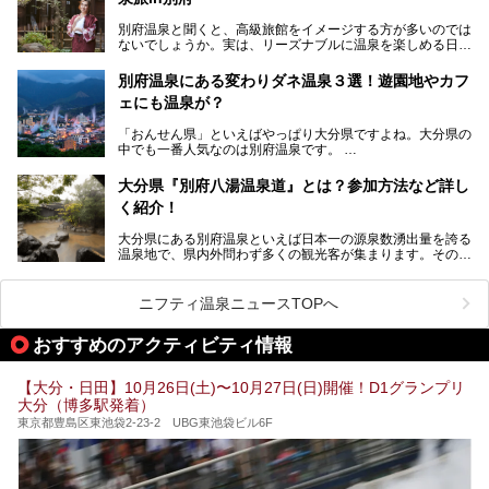
「シティスパてんくう」をたっぷり満喫してきたのでレポー
が100円と安いのに、いいんですかタダにしちゃって!?
トします。夏向けの大分駅徒歩圏の周辺観光スポットやクー
しかも4/2には「東京ディズニーリゾートスペシャルパレー
別府温泉と聞くと、高級旅館をイメージする方が多いのでは
ルダウンできるスイーツ情報と併せてお楽しみください！
ド」も行われます。つまり別府に行けば「地獄」も「ミッキ
ないでしょうか。実は、リーズナブルに温泉を楽しめる日帰
ーマウス」も拝める稀有なイベントですよ、これは行くしか
り温泉施設も充実しているエリアなんです。今回は、日帰り
───
ない！
で楽しめる「大分県の別府温泉」に注目してみました。
提供元：大分県【PR】
別府温泉にある変わりダネ温泉３選！遊園地やカフ
ニフティ温泉がオススメする温泉施設を紹介しちゃいます！
この記事は大分県のPR記事です。
源泉数、湧出量ともに日本一の温泉県とも言われる大分県。
ェにも温泉が？
今回は、大分県別府市に行くなら絶対行きたい情緒たっぷり
な市営温泉をまとめました。
「おんせん県」といえばやっぱり大分県ですよね。大分県の
中でも一番人気なのは別府温泉です。
Let’s go to Hell !
別府八湯という名前の通り、さまざまな泉質を楽しめ、一日
中いても飽きません。
大分県『別府八湯温泉道』とは？参加方法など詳し
普通に温泉に浸かる以外にも、別府地獄巡りや砂湯などは有
く紹介！
名ですよね。
大分県にある別府温泉といえば日本一の源泉数湧出量を誇る
別府温泉は共同湯も多く、家庭やマンションにも温泉を引い
温泉地で、県内外問わず多くの観光客が集まります。その別
ている所もあります。
府温泉では「別府八湯温泉道」を実施しています。この別府
自宅にいながら温泉に入れるのは羨ましいですが、その中で
八湯温泉道とは別府八湯を巡る体験型イベントで、施設を回
も「こんな場所にも温泉が！？」というスポットがいくつか
って88ヶ所のスタンプを集めて温泉名人の認定を目指すと
あるんです。
ニフティ温泉ニュースTOPへ
いうものです。
他の温泉地では考えられないまさに温泉地ならではです。
これを読んで別府温泉巡りの参考になればと思います。
おすすめのアクティビティ情報
別府には朝早くから夜遅くまでやっている地元に根付いた銭
湯や、日帰りのみの大きな施設など様々な形態の温泉があり
ます。泉質も数多くなるので、好きな温泉から巡って温泉名
【大分・日田】10月26日(土)〜10月27日(日)開催！D1グランプリ
人を目指してみてはいかがでしょうか？
大分（博多駅発着）
東京都豊島区東池袋2-23-2 UBG東池袋ビル6F