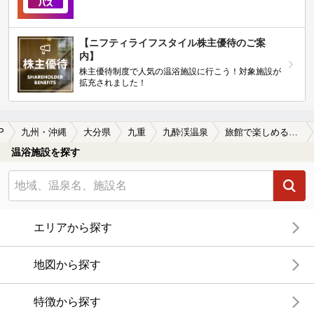
【ニフティライフスタイル株主優待のご案
内】
株主優待制度で人気の温浴施設に行こう！対象施設が
拡充されました！
P
九州・沖縄
大分県
九重
九酔渓温泉
旅館で楽しめる九酔渓温泉の温泉、日帰り温泉、スーパー銭湯おすすめ
温浴施設を探す
エリアから探す
地図から探す
特徴から探す