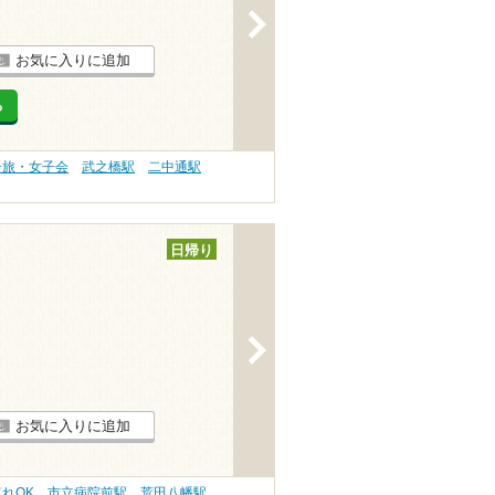
>
お気に入りに追加
る
子旅・女子会
武之橋駅
二中通駅
日帰り
>
お気に入りに追加
連れOK
市立病院前駅
荒田八幡駅