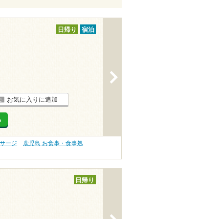
日帰り
宿泊
>
お気に入りに追加
る
ッサージ
鹿児島 お食事・食事処
日帰り
>