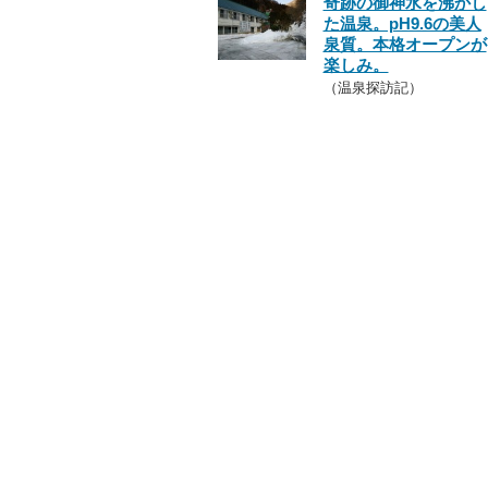
奇跡の御神水を沸かし
た温泉。pH9.6の美人
泉質。本格オープンが
楽しみ。
（温泉探訪記）