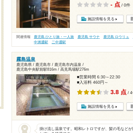
- 点
/ 0件
施設情報を見る
関連情報
鹿児島 ひとり旅・一人旅
鹿児島 サウナ
鹿児島 ロウリュ
中洲通駅
二中通駅
霧島温泉
鹿児島県 / 鹿児島市 / 鹿児島市内温泉 /
鹿児島中央駅前駅816m
/
高見馬場駅276m
■営業時間 6:30～22:30
■入浴料 460円～
3.8 点
/ 
施設情報を見る
掛け流し温泉です。昭和レトロですが、髪の毛などが