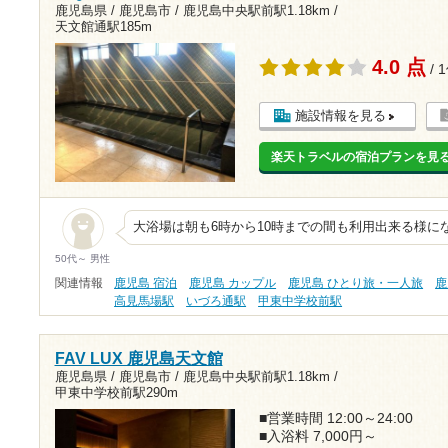
鹿児島県 / 鹿児島市 /
鹿児島中央駅前駅1.18km
/
天文館通駅185m
4.0 点
/ 
施設情報を見る
楽天トラベルの宿泊プランを見
大浴場は朝も6時から10時までの間も利用出来る様に
50代～ 男性
関連情報
鹿児島 宿泊
鹿児島 カップル
鹿児島 ひとり旅・一人旅
鹿
高見馬場駅
いづろ通駅
甲東中学校前駅
FAV LUX 鹿児島天文館
鹿児島県 / 鹿児島市 /
鹿児島中央駅前駅1.18km
/
甲東中学校前駅290m
■営業時間 12:00～24:00
■入浴料 7,000円～