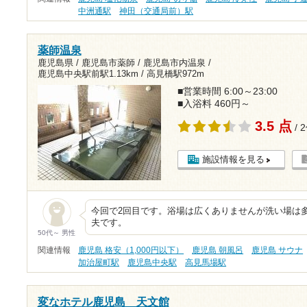
中洲通駅
神田（交通局前）駅
薬師温泉
鹿児島県 / 鹿児島市薬師 / 鹿児島市内温泉 /
鹿児島中央駅前駅1.13km
/
高見橋駅972m
■営業時間 6:00～23:00
■入浴料 460円～
3.5 点
/ 
施設情報を見る
今回で2回目です。浴場は広くありませんが洗い場は
夫です。
50代～ 男性
関連情報
鹿児島 格安（1,000円以下）
鹿児島 朝風呂
鹿児島 サウナ
加治屋町駅
鹿児島中央駅
高見馬場駅
変なホテル鹿児島 天文館