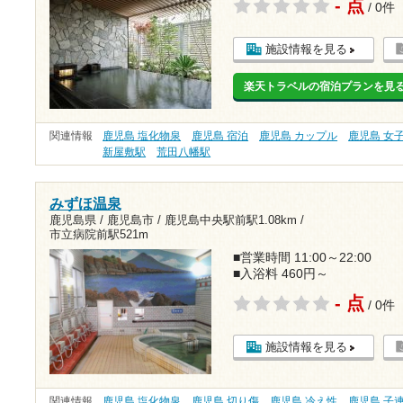
- 点
/ 0件
施設情報を見る
楽天トラベルの宿泊プランを見
関連情報
鹿児島 塩化物泉
鹿児島 宿泊
鹿児島 カップル
鹿児島 女
新屋敷駅
荒田八幡駅
みずほ温泉
鹿児島県 / 鹿児島市 /
鹿児島中央駅前駅1.08km
/
市立病院前駅521m
■営業時間 11:00～22:00
■入浴料 460円～
- 点
/ 0件
施設情報を見る
関連情報
鹿児島 塩化物泉
鹿児島 切り傷
鹿児島 冷え性
鹿児島 子