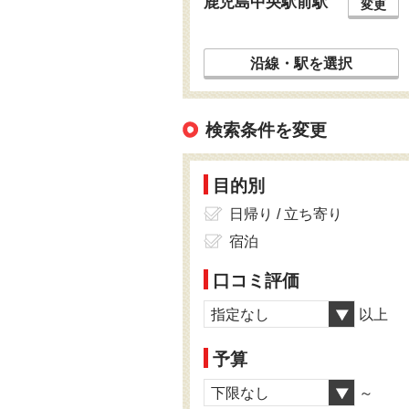
鹿児島中央駅前駅
変更
沿線・駅を選択
検索条件を変更
目的別
日帰り / 立ち寄り
宿泊
口コミ評価
指定なし
以上
予算
下限なし
～