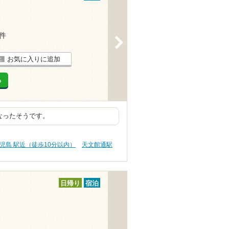
1件
>
お気に入りに追加
る
なったそうです。
児島 駅近（徒歩10分以内）
天文館通駅
日帰り
宿泊