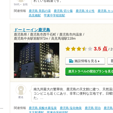
れている銭湯です。
50代～ 女性
関連情報
鹿児島 美肌の湯
鹿児島 切り傷
鹿児島 冷え性
鹿児島 カ
高見橋駅
甲東中学校前駅
ドーミーイン鹿児島
鹿児島県 / 鹿児島市西千石町 / 鹿児島市内温泉 /
鹿児島中央駅前駅972m
/
高見馬場駅118m
3.5 点
/ 
施設情報を見る
楽天トラベルの宿泊プランを見
南九州最大の繁華街、鹿児島の天文館に建つ、天然温
コンビニも近くにあり、非常に便利な立地です。日曜
匿名
た。…
関連情報
鹿児島 炭酸水素塩泉
鹿児島 塩化物泉
鹿児島 宿泊
鹿児島
天文館通駅
甲東中学校前駅