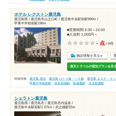
ホテル レクストン鹿児島
鹿児島県 / 鹿児島市山之口町 /
鹿児島中央駅前駅990m
/
甲東中学校前駅196m
■営業時間 6:00～24:00
■入浴料 1,000円～
- 点
/ 0件
施設情報を見る
楽天トラベルの宿泊プランを見
関連情報
鹿児島 宿泊
鹿児島 ひとり旅・一人旅
鹿児島 エステ・マ
甲東中学校前駅
高見馬場駅
新屋敷駅
天文館通駅
シェラトン鹿児島
鹿児島県 / 鹿児島市 / 鹿児島市内温泉 /
鹿児島中央駅前駅1.07km
/
武之橋駅55m