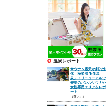
温泉レポート
サウナ＆露天が劇的進
化「極楽湯 羽生温
泉」！リニューアルで
登場のバレルサウナや
女性専用エリアをレポ
ート
（突レポ）