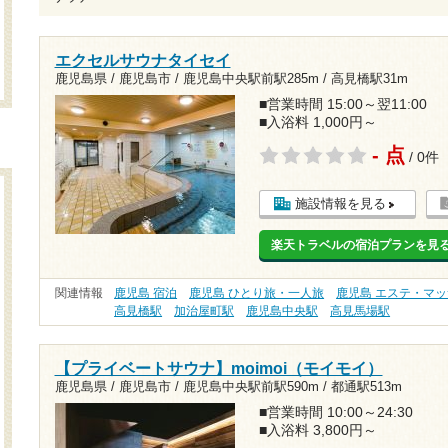
エクセルサウナタイセイ
鹿児島県 / 鹿児島市 /
鹿児島中央駅前駅285m
/
高見橋駅31m
■営業時間 15:00～翌11:00
■入浴料 1,000円～
- 点
/ 0件
施設情報を見る
楽天トラベルの宿泊プランを見
関連情報
鹿児島 宿泊
鹿児島 ひとり旅・一人旅
鹿児島 エステ・マ
高見橋駅
加治屋町駅
鹿児島中央駅
高見馬場駅
【プライベートサウナ】moimoi（モイモイ）
鹿児島県 / 鹿児島市 /
鹿児島中央駅前駅590m
/
都通駅513m
■営業時間 10:00～24:30
■入浴料 3,800円～