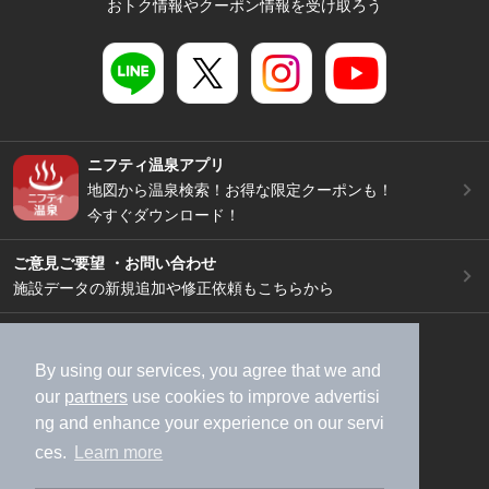
おトク情報やクーポン情報を受け取ろう
ニフティ温泉アプリ
地図から温泉検索！お得な限定クーポンも！
今すぐダウンロード！
ご意見ご要望 ・お問い合わせ
施設データの新規追加や修正依頼もこちらから
スマートフォン
/
PC
加盟店募集（資料請求）
広告出稿のご案内
By using our services, you agree that we and
our
partners
use cookies to improve advertisi
利用規約
ライフスタイルMEMBERS+規約
ng and enhance your experience on our servi
特定商取引法に基づく表記
ヘルプ
採用情報
ces.
Learn more
運営会社
個人情報保護ポリシー