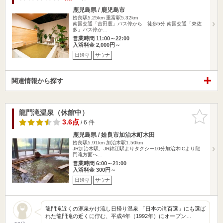
鹿児島県 / 鹿児島市
姶良駅5.25km
重富駅5.32km
南国交通「吉田麓」バス停から 徒歩5分 南国交通「東佐
多」バス停か…
営業時間 11:00～22:00
入浴料金 2,000円～
日帰り
サウナ
関連情報から探す
龍門滝温泉（休館中）
お気に入
りに追加
3.6点
/ 6 件
鹿児島県 / 姶良市加治木町木田
姶良駅5.91km
加治木駅1.50km
JR加治木駅、JR錦江駅よりタクシー10分加治木ICより龍
門滝方面へ…
営業時間 6:00～21:00
入浴料金 300円～
日帰り
サウナ
龍門滝近くの源泉かけ流し日帰り温泉 「⽇本の滝百選」にも選ば
れた龍門滝の近くに佇む、平成4年（1992年）にオープン…