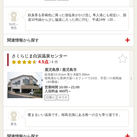
鉄臭香る茶褐色に濁った強塩泉がかけ流し 隼人港にも程近い、国
道10号線から少し脇道に入った所に佇む、平成14年（20…
50代～
男性
関連情報から探す
さくらじま白浜温泉センター
お気に入
りに追加
4.5点
/ 4 件
鹿児島県 / 鹿児島市
姶良駅10.61km
竜ケ水駅5.98km
桜島港から黒神方面へタクシーで10分、市営バス桜島線
（60番線） 「…
営業時間 10:00～21:00
入浴料金 460円～
日帰り
サウナ
暖まるいい温泉です。桜島北側にある唯一の立ち寄り湯です。
匿名
関連情報から探す