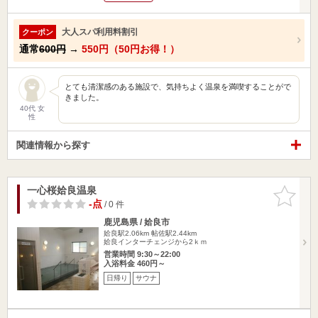
大人スパ利用料割引
クーポン
通常
600円
→
550円（50円お得！）
とても清潔感のある施設で、気持ちよく温泉を満喫することがで
きました。
40代 女
性
関連情報から探す
一心桜姶良温泉
お気に入
りに追加
-点
/ 0 件
鹿児島県 / 姶良市
姶良駅2.06km
帖佐駅2.44km
姶良インターチェンジから2ｋｍ
営業時間 9:30～22:00
入浴料金 460円～
日帰り
サウナ