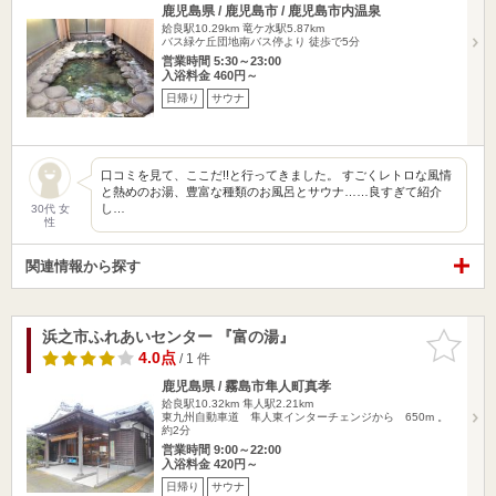
鹿児島県 / 鹿児島市 / 鹿児島市内温泉
姶良駅10.29km
竜ケ水駅5.87km
バス緑ケ丘団地南バス停より 徒歩で5分
営業時間 5:30～23:00
入浴料金 460円～
日帰り
サウナ
口コミを見て、ここだ!!と行ってきました。 すごくレトロな風情
と熱めのお湯、豊富な種類のお風呂とサウナ……良すぎて紹介
し…
30代 女
性
関連情報から探す
浜之市ふれあいセンター 『富の湯』
お気に入
りに追加
4.0点
/ 1 件
鹿児島県 / 霧島市隼人町真孝
姶良駅10.32km
隼人駅2.21km
東九州自動車道 隼人東インターチェンジから 650m 。
約2分
営業時間 9:00～22:00
入浴料金 420円～
日帰り
サウナ