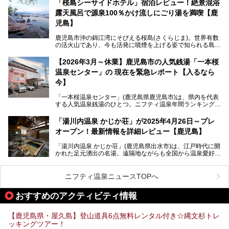
「桜島シーサイドホテル」宿泊レビュー！絶景混浴
露天風呂で源泉100％かけ流しにごり湯を満喫【鹿
最大の魅力は、ここでしか体験できない絶妙なバランスの
「自噴混合泉」。今回は、その極上の湯を心ゆくまで堪能す
児島】
べく宿泊し、実際に感じたお湯のちからと宿の魅力を詳しく
レポートします。
鹿児島市沖の錦江湾にそびえる桜島(さくらじま)。世界有数
の活火山であり、今も活発に噴煙を上げる姿で知られる島で
また、気軽に立ち寄りたい方のための「日帰り入浴情報」も
す。「桜島シーサイドホテル」は桜島の南端付近に佇むリゾ
併せて解説。温泉マニアをも唸らせる“生きたお湯”の正体に
ートホテル。最大の魅力が、錦江湾に面した絶景混浴露天風
【2026年3月～休業】鹿児島市の人気銭湯「一本桜
迫ります。
呂でしょう。源泉100％かけ流しのにごり湯は、多くの温泉
温泉センター」の 現在を緊急レポート【入るなら
ファンを魅了する存在です。
今】
今回筆者自ら宿泊。桜島シーサイドホテルの“温泉”はじめ、
食事やアクセスなど詳細レビューします。
「一本桜温泉センター」(鹿児島県鹿児島市)は、県内を代表
する人気温泉銭湯のひとつ。ニフティ温泉年間ランキング2
025では、鹿児島県総合第4位を獲得。年中無休かつ24時間
営業なので、就寝前の入浴や寝起き一番の朝湯など利便性が
「湯川内温泉 かじか荘」が2025年4月26日～プレ
抜群！ 多くの常連客やファンでいつも賑わっています。し
オープン！最新情報を詳細レビュー【鹿児島】
かし建物の老朽化に伴い、2026年2月28日24時をもって休
業。現在の施設を取り壊し・同じ場所に新築するため、再開
「湯川内温泉 かじか荘」(鹿児島県出水市)は、江戸時代に開
は約2年後を予定しています。
かれた足元湧出の名湯。遠隔地ながらも全国から温泉愛好家
が訪れ、温泉ファンなら一度は入ってみたい憧れの温泉とも
今回は2025年の年末に訪問・現地体験し、一本桜温泉セン
いえる存在です。2023年にいったん閉館しましたが、その
ターの“現在”を緊急レポートします！
後経営が変わり、復旧作業を実施。2025年4月26日に日帰
ニフティ温泉ニュースTOPへ
り入浴施設としてプレオープンしました。
おすすめのアクティビティ情報
筆者自身、閉館中もボランティア作業や取材等で数回現地へ
【鹿児島県・屋久島】登山道具6点無料レンタル付き☆縄文杉トレ
乗り込みましたが、今回もオープン前日から初日にかけて現
ッキングツアー！
地訪問。リニューアルした浴室・最新情報を中心に、以前と