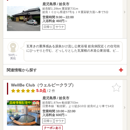
鹿児島県 / 姶良市
姶良駅1.28km
重富駅731m
姶良ＩＣから県道57号をＪＲ重富駅方面へ車で5分
営業時間 9:00～22:00
入浴料金 460円～
日帰り
サウナ
瓦葺きの重厚感ある源泉かけ流し公衆浴場 姶良病院近くの住宅街
にひっそりと佇む、どっしりとした瓦屋根の木造公衆浴場。ピ…
50代～
男性
関連情報から探す
WellBe Club（ウェルビークラブ）
お気に入
りに追加
5.0点
/ 2 件
鹿児島県 / 姶良市
姶良駅1.87km
帖佐駅703m
日豊本線「帖佐駅」より徒歩10分 姶良ICより車で14分
営業時間 10:00～22:00
入浴料金 600円～
日帰り
サウナ
クーポンあり