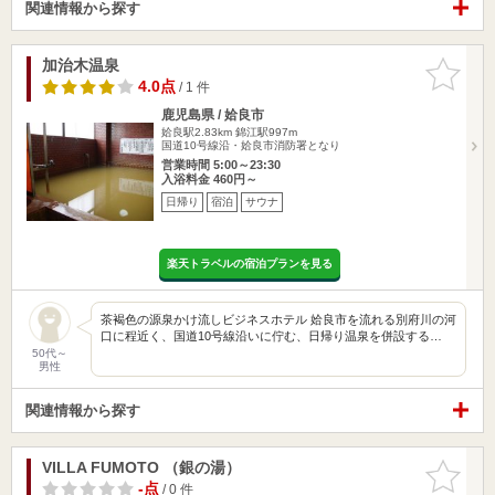
関連情報から探す
加治木温泉
お気に入
りに追加
4.0点
/ 1 件
鹿児島県 / 姶良市
姶良駅2.83km
錦江駅997m
国道10号線沿・姶良市消防署となり
営業時間 5:00～23:30
入浴料金 460円～
日帰り
宿泊
サウナ
楽天トラベルの宿泊プランを見る
茶褐色の源泉かけ流しビジネスホテル 姶良市を流れる別府川の河
口に程近く、国道10号線沿いに佇む、日帰り温泉を併設する…
50代～
男性
関連情報から探す
VILLA FUMOTO （銀の湯）
お気に入
りに追加
-点
/ 0 件