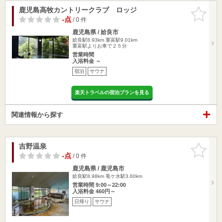
鹿児島高牧カントリークラブ ロッジ
お気に入
りに追加
-点
/ 0 件
鹿児島県 / 姶良市
姶良駅8.93km
重富駅9.01km
重富駅よりお車で２５分
営業時間
入浴料金 ～
宿泊
サウナ
楽天トラベルの宿泊プランを見る
関連情報から探す
吉野温泉
お気に入
りに追加
-点
/ 0 件
鹿児島県 / 鹿児島市
姶良駅8.98km
竜ケ水駅3.60km
営業時間 9:00～22:00
入浴料金 460円～
日帰り
サウナ