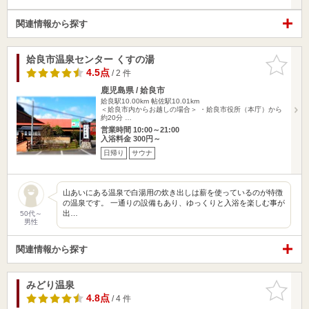
関連情報から探す
姶良市温泉センター くすの湯
お気に入
りに追加
4.5点
/ 2 件
鹿児島県 / 姶良市
姶良駅10.00km
帖佐駅10.01km
＜姶良市内からお越しの場合＞ ・姶良市役所（本庁）から
約20分 …
営業時間 10:00～21:00
入浴料金 300円～
日帰り
サウナ
山あいにある温泉で白湯用の炊き出しは薪を使っているのが特徴
の温泉です。 一通りの設備もあり、ゆっくりと入浴を楽しむ事が
出…
50代～
男性
関連情報から探す
みどり温泉
お気に入
りに追加
4.8点
/ 4 件