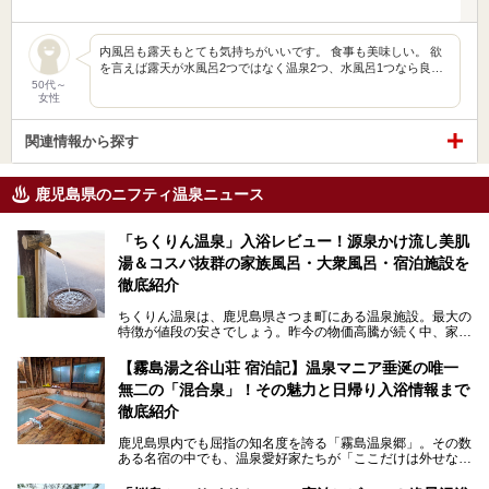
内風呂も露天もとても気持ちがいいです。 食事も美味しい。 欲
を言えば露天が水風呂2つではなく温泉2つ、水風呂1つなら良…
50代～
女性
関連情報から探す
鹿児島県のニフティ温泉ニュース
「ちくりん温泉」入浴レビュー！源泉かけ流し美肌
湯＆コスパ抜群の家族風呂・大衆風呂・宿泊施設を
徹底紹介
ちくりん温泉は、鹿児島県さつま町にある温泉施設。最大の
特徴が値段の安さでしょう。昨今の物価高騰が続く中、家族
風呂1室1時間900円・大衆風呂大人1人300円、宿泊大人1人
4,000円～、と驚くべき価格を維持。
【霧島湯之谷山荘 宿泊記】温泉マニア垂涎の唯一
無二の「混合泉」！その魅力と日帰り入浴情報まで
さらに、源泉100％かけ流しのツルツル美肌湯を堪能できる
点にも注目すべき。30年以上全国の温泉を巡った筆者の経
徹底紹介
験上、穴場中の穴場と言っても決して過言ではありません。
鹿児島県内でも屈指の知名度を誇る「霧島温泉郷」。その数
今回は「ちくりん温泉」の家族風呂・大衆風呂・宿泊施設に
ある名宿の中でも、温泉愛好家たちが「ここだけは外せな
ついて、徹底レビューします！
い」と熱い視線を送るのが「霧島湯之谷山荘（以下：湯之谷
山荘）」です。