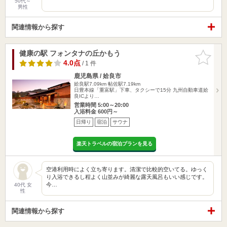
50代～
男性
関連情報から探す
健康の駅 フォンタナの丘かもう
お気に入
りに追加
4.0点
/ 1 件
鹿児島県 / 姶良市
姶良駅7.09km
帖佐駅7.19km
日豊本線「重富駅」下車、タクシーで15分 九州自動車道姶
良ICより…
営業時間 5:00～20:00
入浴料金 600円～
日帰り
宿泊
サウナ
楽天トラベルの宿泊プランを見る
空港利用時によく立ち寄ります。清潔で比較的空いてる。ゆっく
り入浴できるし程よく山並みが綺麗な露天風呂もいい感じです。
今…
40代 女
性
関連情報から探す