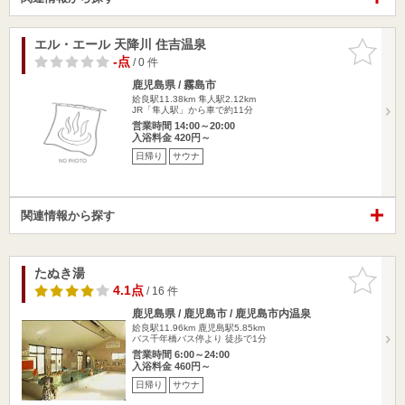
エル・エール 天降川 住吉温泉
お気に入
りに追加
-点
/ 0 件
鹿児島県 / 霧島市
姶良駅11.38km
隼人駅2.12km
JR「隼人駅」から車で約11分
営業時間 14:00～20:00
入浴料金 420円～
日帰り
サウナ
関連情報から探す
たぬき湯
お気に入
りに追加
4.1点
/ 16 件
鹿児島県 / 鹿児島市 / 鹿児島市内温泉
姶良駅11.96km
鹿児島駅5.85km
バス千年橋バス停より 徒歩で1分
営業時間 6:00～24:00
入浴料金 460円～
日帰り
サウナ