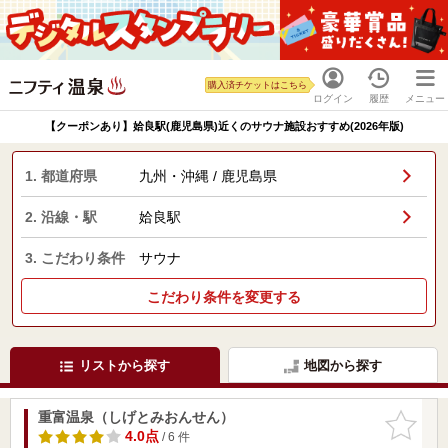
購入済チケットはこちら
ログイン
履歴
メニュー
【クーポンあり】姶良駅(鹿児島県)近くのサウナ施設おすすめ(2026年版)
1. 都道府県
九州・沖縄 / 鹿児島県
2. 沿線・駅
姶良駅
3. こだわり条件
サウナ
こだわり条件を変更する
リストから探す
地図から探す
重富温泉（しげとみおんせん）
お気に入
りに追加
4.0点
/ 6 件