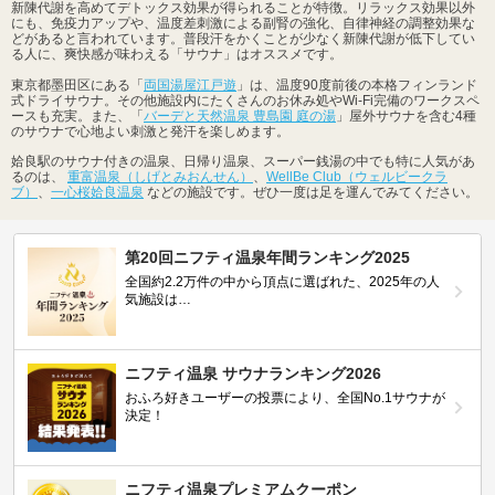
新陳代謝を高めてデトックス効果が得られることが特徴。リラックス効果以外
にも、免疫力アップや、温度差刺激による副腎の強化、自律神経の調整効果な
どがあると言われています。普段汗をかくことが少なく新陳代謝が低下してい
る人に、爽快感が味わえる「サウナ」はオススメです。
東京都墨田区にある「
両国湯屋江戸遊
」は、温度90度前後の本格フィンランド
式ドライサウナ。その他施設内にたくさんのお休み処やWi-Fi完備のワークスペ
ースも充実。また、「
バーデと天然温泉 豊島園 庭の湯
」屋外サウナを含む4種
のサウナで心地よい刺激と発汗を楽しめます。
姶良駅のサウナ付きの温泉、日帰り温泉、スーパー銭湯の中でも特に人気があ
るのは、
重富温泉（しげとみおんせん）
、
WellBe Club（ウェルビークラ
ブ）
、
一心桜姶良温泉
などの施設です。ぜひ一度は足を運んでみてください。
第20回ニフティ温泉年間ランキング2025
全国約2.2万件の中から頂点に選ばれた、2025年の人
気施設は…
ニフティ温泉 サウナランキング2026
おふろ好きユーザーの投票により、全国No.1サウナが
決定！
ニフティ温泉プレミアムクーポン