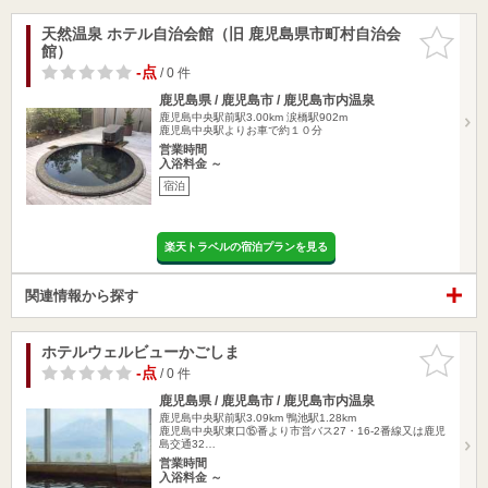
天然温泉 ホテル自治会館（旧 鹿児島県市町村自治会
お気に入
館）
りに追加
-点
/ 0 件
鹿児島県 / 鹿児島市 / 鹿児島市内温泉
鹿児島中央駅前駅3.00km
涙橋駅902m
鹿児島中央駅よりお車で約１０分
営業時間
入浴料金 ～
宿泊
楽天トラベルの宿泊プランを見る
関連情報から探す
ホテルウェルビューかごしま
お気に入
りに追加
-点
/ 0 件
鹿児島県 / 鹿児島市 / 鹿児島市内温泉
鹿児島中央駅前駅3.09km
鴨池駅1.28km
鹿児島中央駅東口⑮番より市営バス27・16-2番線又は鹿児
島交通32…
営業時間
入浴料金 ～