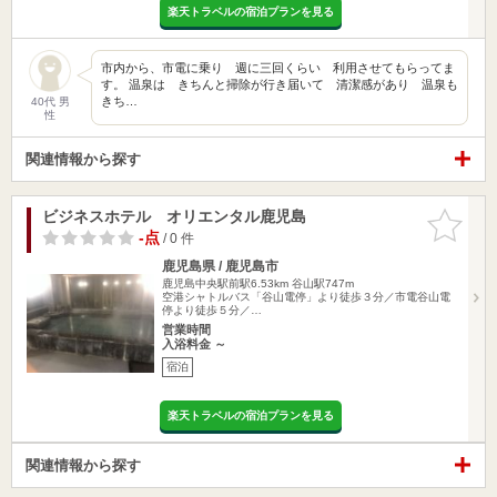
楽天トラベルの宿泊プランを見る
市内から、市電に乗り 週に三回くらい 利用させてもらってま
す。 温泉は きちんと掃除が行き届いて 清潔感があり 温泉も
きち…
40代 男
性
関連情報から探す
ビジネスホテル オリエンタル鹿児島
お気に入
りに追加
-点
/ 0 件
鹿児島県 / 鹿児島市
鹿児島中央駅前駅6.53km
谷山駅747m
空港シャトルバス「谷山電停」より徒歩３分／市電谷山電
停より徒歩５分／…
営業時間
入浴料金 ～
宿泊
楽天トラベルの宿泊プランを見る
関連情報から探す