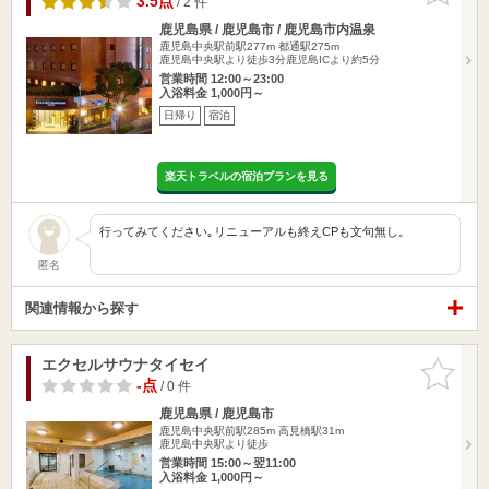
3.5点
/ 2 件
鹿児島県 / 鹿児島市 / 鹿児島市内温泉
鹿児島中央駅前駅277m
都通駅275m
鹿児島中央駅より徒歩3分鹿児島ICより約5分
営業時間 12:00～23:00
入浴料金 1,000円～
日帰り
宿泊
楽天トラベルの宿泊プランを見る
行ってみてください｡リニューアルも終えCPも文句無し。
匿名
関連情報から探す
エクセルサウナタイセイ
お気に入
りに追加
-点
/ 0 件
鹿児島県 / 鹿児島市
鹿児島中央駅前駅285m
高見橋駅31m
鹿児島中央駅より徒歩
営業時間 15:00～翌11:00
入浴料金 1,000円～