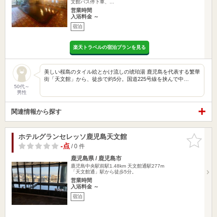
文館バス停下車、…
営業時間
入浴料金 ～
宿泊
楽天トラベルの宿泊プランを見る
美しい桜島のタイル絵とかけ流しの琥珀湯 鹿児島を代表する繁華
街「天文館」から、徒歩で約5分。国道225号線を挟んで中…
50代～
男性
関連情報から探す
ホテルグランセレッソ鹿児島天文館
お気に入
りに追加
-点
/ 0 件
鹿児島県 / 鹿児島市
鹿児島中央駅前駅1.48km
天文館通駅277m
「天文館通」駅から徒歩5分。
営業時間
入浴料金 ～
宿泊