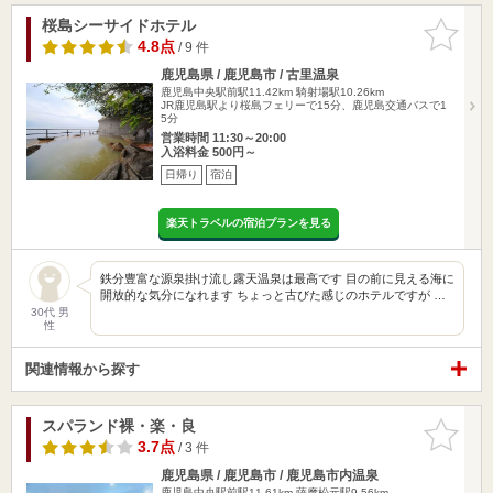
桜島シーサイドホテル
お気に入
りに追加
4.8点
/ 9 件
鹿児島県 / 鹿児島市 / 古里温泉
鹿児島中央駅前駅11.42km
騎射場駅10.26km
JR鹿児島駅より桜島フェリーで15分、鹿児島交通バスで1
5分
営業時間 11:30～20:00
入浴料金 500円～
日帰り
宿泊
楽天トラベルの宿泊プランを見る
鉄分豊富な源泉掛け流し露天温泉は最高です 目の前に見える海に
開放的な気分になれます ちょっと古びた感じのホテルですが …
30代 男
性
関連情報から探す
スパランド裸・楽・良
お気に入
りに追加
3.7点
/ 3 件
鹿児島県 / 鹿児島市 / 鹿児島市内温泉
鹿児島中央駅前駅11.61km
薩摩松元駅9.56km