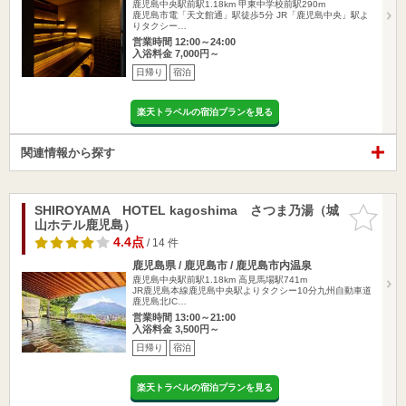
鹿児島中央駅前駅1.18km
甲東中学校前駅290m
鹿児島市電「天文館通」駅徒歩5分 JR「鹿児島中央」駅よ
りタクシー…
営業時間 12:00～24:00
入浴料金 7,000円～
日帰り
宿泊
楽天トラベルの宿泊プランを見る
関連情報から探す
SHIROYAMA HOTEL kagoshima さつま乃湯（城
お気に入
山ホテル鹿児島）
りに追加
4.4点
/ 14 件
鹿児島県 / 鹿児島市 / 鹿児島市内温泉
鹿児島中央駅前駅1.18km
高見馬場駅741m
JR鹿児島本線鹿児島中央駅よりタクシー10分九州自動車道
鹿児島北IC…
営業時間 13:00～21:00
入浴料金 3,500円～
日帰り
宿泊
楽天トラベルの宿泊プランを見る