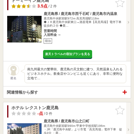
ドーミーイン鹿児島
お気に入
りに追加
3.5点
/ 2 件
鹿児島県 / 鹿児島市西千石町 / 鹿児島市内温泉
鹿児島中央駅前駅972m
高見馬場駅118m
◆ＪＲ鹿児島中央駅東口→路面電車【高見馬場】電停下車
徒歩約２分 ◆鹿…
営業時間
入浴料金 ～
宿泊
楽天トラベルの宿泊プランを見る
南九州最大の繁華街、鹿児島の天文館に建つ、天然温泉も入れる
ビジネスホテル。飲食店やコンビニも近くにあり、非常に便利な
立地で…
匿名
関連情報から探す
ホテル レクストン鹿児島
お気に入
りに追加
-点
/ 0 件
鹿児島県 / 鹿児島市山之口町
鹿児島中央駅前駅990m
甲東中学校前駅196m
・JR「鹿児島中央駅」より市電「高見馬場」電停下車 徒
歩3分 ・鹿…