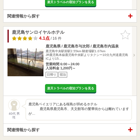
楽天トラベルの宿泊プランを見る
関連情報から探す
鹿児島サンロイヤルホテル
お気に入
りに追加
4.1点
/ 16 件
鹿児島県 / 鹿児島市与次郎 / 鹿児島市内温泉
鹿児島中央駅前駅2.55km
騎射場駅1.07km
JR鹿児島本線鹿児島中央駅よりタクシー10分九州道鹿児島
ICより15…
営業時間 6:00～24:00
入浴料金 1,200円～
日帰り
宿泊
楽天トラベルの宿泊プランを見る
鹿児島ベイエリアにある桜島が拝めるホテル
鹿児島県鹿児島市、天文館等の繁華街からは離れています
が…
40代 男
性
関連情報から探す