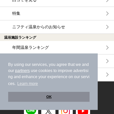
特集
ニフティ温泉からのお知らせ
温浴施設ランキング
年間温泉ランキング
月間温泉ランキング
By using our services, you agree that we and
our
partners
use cookies to improve advertisi
サウナランキング
ng and enhance your experience on our servi
ces.
Learn more
ニフティ温泉公式アカウントをフォローして
おトク情報やクーポン情報を受け取ろう
OK