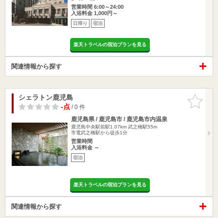
営業時間 6:00～24:00
入浴料金 1,000円～
日帰り
宿泊
楽天トラベルの宿泊プランを見る
関連情報から探す
シェラトン鹿児島
お気に入
りに追加
-点
/ 0 件
鹿児島県 / 鹿児島市 / 鹿児島市内温泉
鹿児島中央駅前駅1.07km
武之橋駅55m
市電武之橋駅から徒歩1分
営業時間
入浴料金 ～
宿泊
楽天トラベルの宿泊プランを見る
関連情報から探す