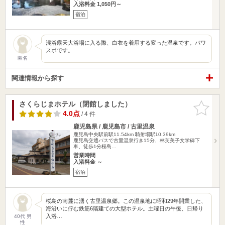
入浴料金 1,050円～
宿泊
混浴露天大浴場に入る際、白衣を着用する変った温泉です。パワ
スポです。
匿名
関連情報から探す
さくらじまホテル（閉館しました）
お気に入
りに追加
4.0点
/ 4 件
鹿児島県 / 鹿児島市 / 古里温泉
鹿児島中央駅前駅11.54km
騎射場駅10.39km
鹿児島交通バスで古里温泉行き15分、林芙美子文学碑下
車、徒歩1分桜島…
営業時間
入浴料金 ～
宿泊
桜島の南麓に湧く古里温泉郷。この温泉地に昭和29年開業した、
海沿いに佇む鉄筋6階建ての大型ホテル。土曜日の午後、日帰り
入浴…
40代 男
性