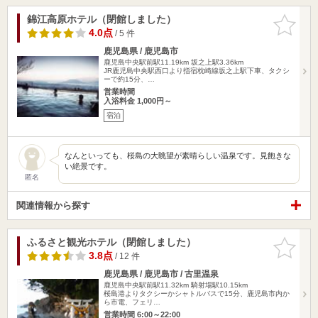
錦江高原ホテル（閉館しました）
お気に入
りに追加
4.0点
/ 5 件
鹿児島県 / 鹿児島市
鹿児島中央駅前駅11.19km
坂之上駅3.36km
JR鹿児島中央駅西口より指宿枕崎線坂之上駅下車、タクシ
ーで約15分、…
営業時間
入浴料金 1,000円～
宿泊
なんといっても、桜島の大眺望が素晴らしい温泉です。見飽きな
い絶景です。
匿名
関連情報から探す
ふるさと観光ホテル（閉館しました）
お気に入
りに追加
3.8点
/ 12 件
鹿児島県 / 鹿児島市 / 古里温泉
鹿児島中央駅前駅11.32km
騎射場駅10.15km
桜島港よりタクシーかシャトルバスで15分、鹿児島市内か
ら市電、フェリ…
営業時間 6:00～22:00