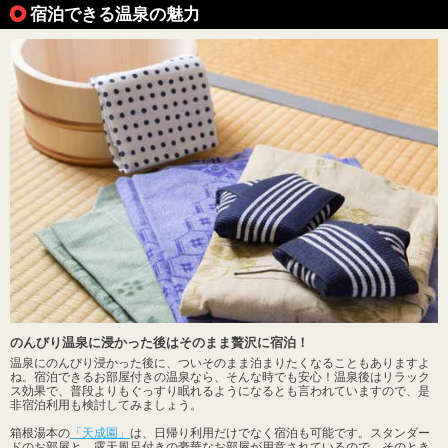
宿泊できる温泉の魅力
のんびり温泉に浸かった後はそのまま贅沢に宿泊！
温泉にのんびり浸かった後に、ついそのまま泊まりたくなることもありますよ
ね。宿泊できるお部屋付きの温泉なら、そんな時でも安心！温泉後はリラック
ス効果で、普段よりもぐっすり眠れるようになるとも言われていますので、是
非宿泊利用も検討してみましょう。
箱根湯本の
「天成園」
は、日帰り利用だけでなく宿泊も可能です。スタンダー
ドのお部屋と、露天風呂付きの豪華なお部屋が用意されているので、そのとき