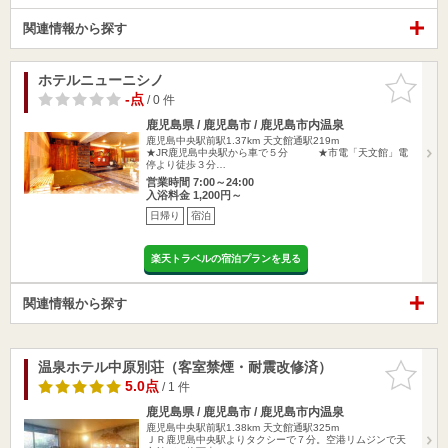
関連情報から探す
ホテルニューニシノ
お気に入
りに追加
-点
/ 0 件
鹿児島県 / 鹿児島市 / 鹿児島市内温泉
鹿児島中央駅前駅1.37km
天文館通駅219m
★JR鹿児島中央駅から車で５分 ★市電「天文館」電
停より徒歩３分…
営業時間 7:00～24:00
入浴料金 1,200円～
日帰り
宿泊
楽天トラベルの宿泊プランを見る
関連情報から探す
温泉ホテル中原別荘（客室禁煙・耐震改修済）
お気に入
りに追加
5.0点
/ 1 件
鹿児島県 / 鹿児島市 / 鹿児島市内温泉
鹿児島中央駅前駅1.38km
天文館通駅325m
ＪＲ鹿児島中央駅よりタクシーで７分。空港リムジンで天