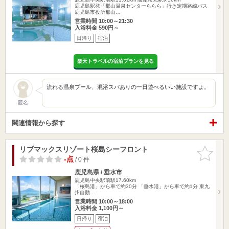
鹿児島駅発「郡山温泉センターららら」行き定期路線バス
鹿児島市役所郡山…
営業時間 10:00～21:30
入浴料金 590円～
日帰り
宿泊
楽天トラベルの宿泊プランを見る
流れる温泉プール、混浴スパありの一日遊べるいい施設ですよ。
匿名
関連情報から探す
リブマックスリゾート桜島シーフロント
お気に入
りに追加
-点
/ 0 件
鹿児島県 / 垂水市
鹿児島中央駅前駅17.60km
「桜島港」から車で約30分 「垂水港」から車で約1分 東九
州自動…
営業時間 10:00～18:00
入浴料金 1,100円～
日帰り
宿泊