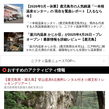
また、気軽に立ち寄りたい方のための「日帰り入浴情報」も
す。「桜島シーサイドホテル」は桜島の南端付近に佇むリゾ
併せて解説。温泉マニアをも唸らせる“生きたお湯”の正体に
ートホテル。最大の魅力が、錦江湾に面した絶景混浴露天風
【2026年3月～休業】鹿児島市の人気銭湯「一本桜
迫ります。
呂でしょう。源泉100％かけ流しのにごり湯は、多くの温泉
温泉センター」の 現在を緊急レポート【入るなら
ファンを魅了する存在です。
今】
今回筆者自ら宿泊。桜島シーサイドホテルの“温泉”はじめ、
食事やアクセスなど詳細レビューします。
「一本桜温泉センター」(鹿児島県鹿児島市)は、県内を代表
する人気温泉銭湯のひとつ。ニフティ温泉年間ランキング2
025では、鹿児島県総合第4位を獲得。年中無休かつ24時間
営業なので、就寝前の入浴や寝起き一番の朝湯など利便性が
「湯川内温泉 かじか荘」が2025年4月26日～プレ
抜群！ 多くの常連客やファンでいつも賑わっています。し
オープン！最新情報を詳細レビュー【鹿児島】
かし建物の老朽化に伴い、2026年2月28日24時をもって休
業。現在の施設を取り壊し・同じ場所に新築するため、再開
「湯川内温泉 かじか荘」(鹿児島県出水市)は、江戸時代に開
は約2年後を予定しています。
かれた足元湧出の名湯。遠隔地ながらも全国から温泉愛好家
が訪れ、温泉ファンなら一度は入ってみたい憧れの温泉とも
今回は2025年の年末に訪問・現地体験し、一本桜温泉セン
いえる存在です。2023年にいったん閉館しましたが、その
ターの“現在”を緊急レポートします！
後経営が変わり、復旧作業を実施。2025年4月26日に日帰
ニフティ温泉ニュースTOPへ
り入浴施設としてプレオープンしました。
おすすめのアクティビティ情報
筆者自身、閉館中もボランティア作業や取材等で数回現地へ
【鹿児島県・屋久島】登山道具6点無料レンタル付き☆縄文杉トレ
乗り込みましたが、今回もオープン前日から初日にかけて現
ッキングツアー！
地訪問。リニューアルした浴室・最新情報を中心に、以前と
の相違点や注意事項などを詳細レビューします。
鹿児島県熊毛郡屋久島町安房115