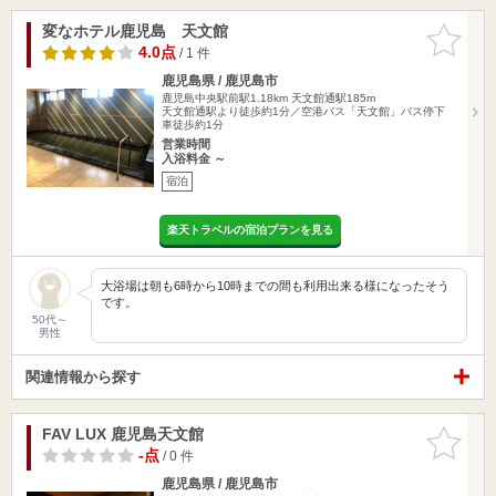
変なホテル鹿児島 天文館
お気に入
りに追加
4.0点
/ 1 件
鹿児島県 / 鹿児島市
鹿児島中央駅前駅1.18km
天文館通駅185m
天文館通駅より徒歩約1分／空港バス「天文館」バス停下
車徒歩約1分
営業時間
入浴料金 ～
宿泊
楽天トラベルの宿泊プランを見る
大浴場は朝も6時から10時までの間も利用出来る様になったそう
です。
50代～
男性
関連情報から探す
FAV LUX 鹿児島天文館
お気に入
りに追加
-点
/ 0 件
鹿児島県 / 鹿児島市