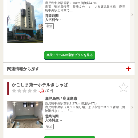
鹿児島中央駅前駅2.16km
鴨池駅47m
市電 鴨池電停前 徒歩２分 ： ＪＲ鹿児島本線 鹿児
島中央駅より車で…
営業時間
入浴料金 ～
宿泊
楽天トラベルの宿泊プランを見る
関連情報から探す
かごしま第一ホテルきしゃば
お気に入
りに追加
-点
/ 0 件
鹿児島県 / 鹿児島市
鹿児島中央駅前駅2.27km
鴨池駅471m
鹿児島中央駅（東１５乗り場）より市営バス１１番線（鴨
池港行き）にて「…
営業時間
入浴料金 ～
宿泊