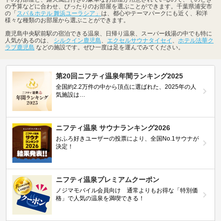
の予算などに合わせ、ぴったりのお部屋を選ぶことができます。千葉県浦安市
の「
スパ＆ホテル 舞浜ユーラシア」
は、都心やテーマパークにも近く、和洋
様々な種類のお部屋から選ぶことができます。
鹿児島中央駅前駅の宿泊できる温泉、日帰り温泉、スーパー銭湯の中でも特に
人気があるのは、
シルクイン鹿児島
、
エクセルサウナタイセイ
、
ホテル法華ク
ラブ鹿児島
などの施設です。ぜひ一度は足を運んでみてください。
第20回ニフティ温泉年間ランキング2025
全国約2.2万件の中から頂点に選ばれた、2025年の人
気施設は…
ニフティ温泉 サウナランキング2026
おふろ好きユーザーの投票により、全国No.1サウナが
決定！
ニフティ温泉プレミアムクーポン
ノジマモバイル会員向け 通常よりもお得な「特別価
格」で人気の温泉を満喫できる！