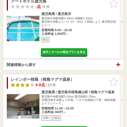
アートホテル鹿児島
お気に入
りに追加
-点
/ 0 件
鹿児島県 / 鹿児島市
鹿児島中央駅前駅3.49km
涙橋駅1.32km
鹿児島中央駅よりバス 15～30分 ※系統により 鹿児島空港
よりバ…
営業時間 9:00～18:30
入浴料金 1,000円～
宿泊
楽天トラベルの宿泊プランを見る
関連情報から探す
レインボー桜島（桜島マグマ温泉）
お気に入
りに追加
4.0点
/ 13 件
鹿児島県 / 鹿児島市桜島横山町 / 桜島マグマ温泉
鹿児島中央駅前駅5.02km
鹿児島駅3.25km
JR鹿児島中央駅より市電、バスで水族館口下車、桜島桟橋
よりフェリーで…
営業時間 11:00～21:00
入浴料金 460円～
日帰り
宿泊