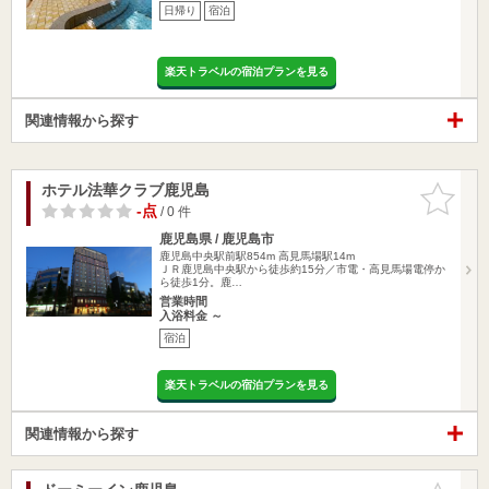
日帰り
宿泊
楽天トラベルの宿泊プランを見る
関連情報から探す
ホテル法華クラブ鹿児島
お気に入
りに追加
-点
/ 0 件
鹿児島県 / 鹿児島市
鹿児島中央駅前駅854m
高見馬場駅14m
ＪＲ鹿児島中央駅から徒歩約15分／市電・高見馬場電停か
ら徒歩1分。鹿…
営業時間
入浴料金 ～
宿泊
楽天トラベルの宿泊プランを見る
関連情報から探す