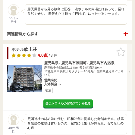
露天風呂から見る桜島は圧巻 一流ホテルの内湯だけあって、至れ
り尽くせり。 着替えだけ持って行けば、ゆったり過ごせます。
50代～
男性
関連情報から探す
ホテル吹上荘
お気に入
りに追加
4.0点
/ 3 件
鹿児島県 / 鹿児島市照国町 / 鹿児島市内温泉
鹿児島中央駅前駅1.34km
天文館通駅494m
JR鹿児島中央駅よりタクシー10分九州自動車鹿児島ICより
15分
営業時間
入浴料金 ～
宿泊
楽天トラベルの宿泊プランを見る
照国神社の斜め前に佇む、昭和24年に開業した老舗ホテル。鉄筋
８階建の建物は古いものの、館内には生花が飾られ、もてなしの
心遣…
40代 男
性