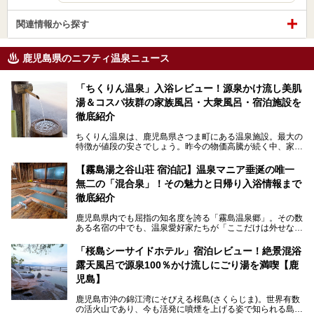
関連情報から探す
鹿児島県のニフティ温泉ニュース
「ちくりん温泉」入浴レビュー！源泉かけ流し美肌
湯＆コスパ抜群の家族風呂・大衆風呂・宿泊施設を
徹底紹介
ちくりん温泉は、鹿児島県さつま町にある温泉施設。最大の
特徴が値段の安さでしょう。昨今の物価高騰が続く中、家族
風呂1室1時間900円・大衆風呂大人1人300円、宿泊大人1人
4,000円～、と驚くべき価格を維持。
【霧島湯之谷山荘 宿泊記】温泉マニア垂涎の唯一
無二の「混合泉」！その魅力と日帰り入浴情報まで
さらに、源泉100％かけ流しのツルツル美肌湯を堪能できる
点にも注目すべき。30年以上全国の温泉を巡った筆者の経
徹底紹介
験上、穴場中の穴場と言っても決して過言ではありません。
鹿児島県内でも屈指の知名度を誇る「霧島温泉郷」。その数
今回は「ちくりん温泉」の家族風呂・大衆風呂・宿泊施設に
ある名宿の中でも、温泉愛好家たちが「ここだけは外せな
ついて、徹底レビューします！
い」と熱い視線を送るのが「霧島湯之谷山荘（以下：湯之谷
山荘）」です。
「桜島シーサイドホテル」宿泊レビュー！絶景混浴
露天風呂で源泉100％かけ流しにごり湯を満喫【鹿
最大の魅力は、ここでしか体験できない絶妙なバランスの
「自噴混合泉」。今回は、その極上の湯を心ゆくまで堪能す
児島】
べく宿泊し、実際に感じたお湯のちからと宿の魅力を詳しく
レポートします。
鹿児島市沖の錦江湾にそびえる桜島(さくらじま)。世界有数
の活火山であり、今も活発に噴煙を上げる姿で知られる島で