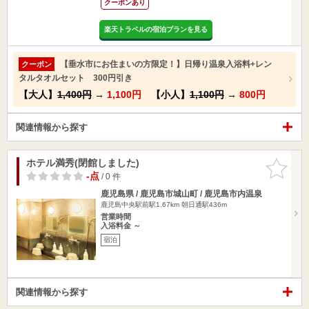
クーポンあり
楽天トラベルの宿泊プランを見る
【垂水市にお住まいの方限定！】日帰り温泉入浴料+レン
クーポン
タルタオルセット 300円引き
【大人】
1,400円
→
1,100円
【小人】
1,100円
→
800円
関連情報から探す
ホテル満秀(閉館しました)
お気に入
りに追加
-点
/ 0 件
鹿児島県 / 鹿児島市城山町 / 鹿児島市内温泉
鹿児島中央駅前駅1.67km
朝日通駅436m
営業時間
入浴料金 ～
宿泊
関連情報から探す