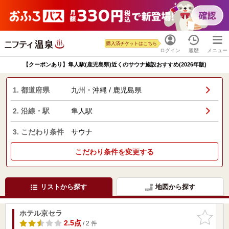
購入済チケットはこちら
ログイン
履歴
メニュー
【クーポンあり】隼人駅(鹿児島県)近くのサウナ施設おすすめ(2026年版)
1. 都道府県
九州・沖縄 / 鹿児島県
2. 沿線・駅
隼人駅
3. こだわり条件
サウナ
こだわり条件を変更する
リストから探す
地図から探す
ホテル京セラ
お気に入
りに追加
2.5点
/ 2 件