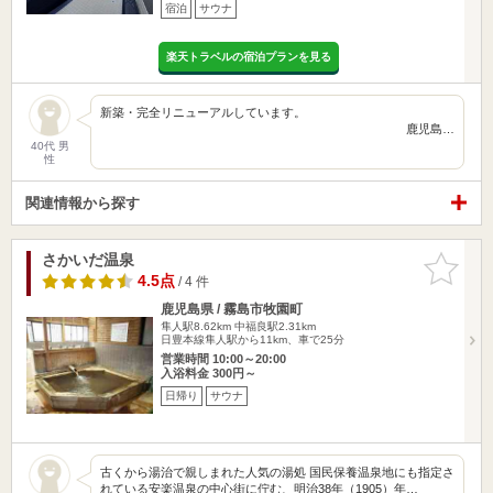
宿泊
サウナ
楽天トラベルの宿泊プランを見る
新築・完全リニューアルしています。
鹿児島…
40代 男
性
関連情報から探す
さかいだ温泉
お気に入
りに追加
4.5点
/ 4 件
鹿児島県 / 霧島市牧園町
隼人駅8.62km
中福良駅2.31km
日豊本線隼人駅から11km、車で25分
営業時間 10:00～20:00
入浴料金 300円～
日帰り
サウナ
古くから湯治で親しまれた人気の湯処 国民保養温泉地にも指定さ
れている安楽温泉の中心街に佇む、明治38年（1905）年…