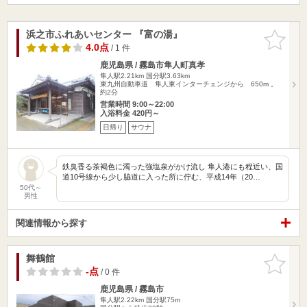
浜之市ふれあいセンター 『富の湯』
お気に入
りに追加
4.0点
/ 1 件
鹿児島県 / 霧島市隼人町真孝
隼人駅2.21km
国分駅3.63km
東九州自動車道 隼人東インターチェンジから 650m 。
約2分
営業時間 9:00～22:00
入浴料金 420円～
日帰り
サウナ
鉄臭香る茶褐色に濁った強塩泉がかけ流し 隼人港にも程近い、国
道10号線から少し脇道に入った所に佇む、平成14年（20…
50代～
男性
関連情報から探す
舞鶴館
お気に入
りに追加
-点
/ 0 件
鹿児島県 / 霧島市
隼人駅2.22km
国分駅75m