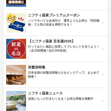
ニフティ温泉プレミアムクーポン
ノジマモバイル会員向け 通常よりもお得な「特別価
格」で人気の温泉を満喫できる！
【ニフティ温泉 百名湯2026】
行ってみたい施設に投票してプレゼントを当てよう！
（全10回開催 / 合計260名様）
岩盤浴特集
日本全国の岩盤浴情報だけをピックアップ。まとめて
検索！
ニフティ温泉ニュース
温泉にもっと行きたくなる！お得な情報を掲載中