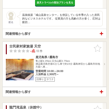
楽天トラベルの宿泊プランを見る
温泉銭湯「城山温泉センター」を併設している年季の入った庶民
的なビジネスホテルです。 従業員の方も高齢の方が多く、応対は
親切…
匿名
関連情報から探す
古民家村家族湯 天空
お気に入
りに追加
-点
/ 0 件
鹿児島県 / 霧島市
隼人駅4.35km
日当山駅2.75km
溝辺鹿児島空港ICから車で約15分 霧島神宮から霧島市街地
方面へ車…
営業時間 10:00～24:00
入浴料金 2,300円～
日帰り
サウナ
関連情報から探す
龍門滝温泉（休館中）
お気に入