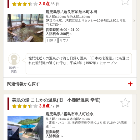
りに追加
3.6点
/ 6 件
鹿児島県 / 姶良市加治木町木田
隼人駅6.90km
加治木駅1.50km
JR加治木駅、JR錦江駅よりタクシー10分加治木ICより龍
門滝方面へ…
営業時間 6:00～21:00
入浴料金 300円～
日帰り
サウナ
龍門滝近くの源泉かけ流し日帰り温泉 「⽇本の滝百選」にも選ば
れた龍門滝の近くに佇む、平成4年（1992年）にオープン…
50代～
男性
関連情報から探す
美肌の湯 こしかの温泉(旧 小鹿野温泉 幸荘)
お気に入
りに追加
3.8点
/ 7 件
鹿児島県 / 霧島市隼人町松永
隼人駅7.04km
表木山駅2.92km
・電車・バス・車 溝辺鹿児島空港ICより車で15分 JR肥薩
線「…
営業時間
入浴料金 ～