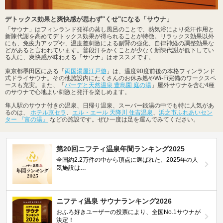
デトックス効果と爽快感が思わず"くせ"になる「サウナ」
「サウナ」はフィンランド発祥の蒸し風呂のことで、熱気浴により発汗作用と
新陳代謝を高めてデトックス効果が得られることが特徴。リラックス効果以外
にも、免疫力アップや、温度差刺激による副腎の強化、自律神経の調整効果な
どがあると言われています。普段汗をかくことが少なく新陳代謝が低下してい
る人に、爽快感が味わえる「サウナ」はオススメです。
東京都墨田区にある「
両国湯屋江戸遊
」は、温度90度前後の本格フィンランド
式ドライサウナ。その他施設内にたくさんのお休み処やWi-Fi完備のワークスペ
ースも充実。また、「
バーデと天然温泉 豊島園 庭の湯
」屋外サウナを含む4種
のサウナで心地よい刺激と発汗を楽しめます。
隼人駅のサウナ付きの温泉、日帰り温泉、スーパー銭湯の中でも特に人気があ
るのは、
ホテル京セラ
、
エル・エール 天降川 住吉温泉
、
浜之市ふれあいセン
ター 『富の湯』
などの施設です。ぜひ一度は足を運んでみてください。
第20回ニフティ温泉年間ランキング2025
全国約2.2万件の中から頂点に選ばれた、2025年の人
気施設は…
ニフティ温泉 サウナランキング2026
おふろ好きユーザーの投票により、全国No.1サウナが
決定！