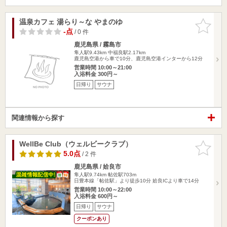
温泉カフェ 湯らり～な やまのゆ
お気に入
りに追加
-点
/ 0 件
鹿児島県 / 霧島市
隼人駅9.43km
中福良駅2.17km
鹿児島空港から車で10分、鹿児島空港インターから12分
営業時間 10:00～21:00
入浴料金 300円～
日帰り
サウナ
関連情報から探す
WellBe Club（ウェルビークラブ）
お気に入
りに追加
5.0点
/ 2 件
鹿児島県 / 姶良市
隼人駅9.74km
帖佐駅703m
日豊本線「帖佐駅」より徒歩10分 姶良ICより車で14分
営業時間 10:00～22:00
入浴料金 600円～
日帰り
サウナ
クーポンあり