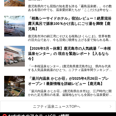
験上、穴場中の穴場と言っても決して過言ではありません。
鹿児島県内でも屈指の知名度を誇る「霧島温泉郷」。その数
今回は「ちくりん温泉」の家族風呂・大衆風呂・宿泊施設に
ある名宿の中でも、温泉愛好家たちが「ここだけは外せな
ついて、徹底レビューします！
い」と熱い視線を送るのが「霧島湯之谷山荘（以下：湯之谷
山荘）」です。
「桜島シーサイドホテル」宿泊レビュー！絶景混浴
露天風呂で源泉100％かけ流しにごり湯を満喫【鹿
最大の魅力は、ここでしか体験できない絶妙なバランスの
「自噴混合泉」。今回は、その極上の湯を心ゆくまで堪能す
児島】
べく宿泊し、実際に感じたお湯のちからと宿の魅力を詳しく
レポートします。
鹿児島市沖の錦江湾にそびえる桜島(さくらじま)。世界有数
の活火山であり、今も活発に噴煙を上げる姿で知られる島で
また、気軽に立ち寄りたい方のための「日帰り入浴情報」も
す。「桜島シーサイドホテル」は桜島の南端付近に佇むリゾ
併せて解説。温泉マニアをも唸らせる“生きたお湯”の正体に
ートホテル。最大の魅力が、錦江湾に面した絶景混浴露天風
【2026年3月～休業】鹿児島市の人気銭湯「一本桜
迫ります。
呂でしょう。源泉100％かけ流しのにごり湯は、多くの温泉
温泉センター」の 現在を緊急レポート【入るなら
ファンを魅了する存在です。
今】
今回筆者自ら宿泊。桜島シーサイドホテルの“温泉”はじめ、
食事やアクセスなど詳細レビューします。
「一本桜温泉センター」(鹿児島県鹿児島市)は、県内を代表
する人気温泉銭湯のひとつ。ニフティ温泉年間ランキング2
025では、鹿児島県総合第4位を獲得。年中無休かつ24時間
営業なので、就寝前の入浴や寝起き一番の朝湯など利便性が
「湯川内温泉 かじか荘」が2025年4月26日～プレ
抜群！ 多くの常連客やファンでいつも賑わっています。し
オープン！最新情報を詳細レビュー【鹿児島】
かし建物の老朽化に伴い、2026年2月28日24時をもって休
業。現在の施設を取り壊し・同じ場所に新築するため、再開
「湯川内温泉 かじか荘」(鹿児島県出水市)は、江戸時代に開
は約2年後を予定しています。
かれた足元湧出の名湯。遠隔地ながらも全国から温泉愛好家
が訪れ、温泉ファンなら一度は入ってみたい憧れの温泉とも
今回は2025年の年末に訪問・現地体験し、一本桜温泉セン
いえる存在です。2023年にいったん閉館しましたが、その
ターの“現在”を緊急レポートします！
後経営が変わり、復旧作業を実施。2025年4月26日に日帰
ニフティ温泉ニュースTOPへ
り入浴施設としてプレオープンしました。