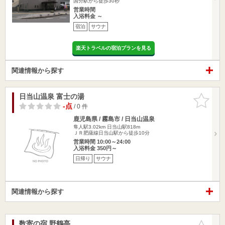
国分駅から徒歩30秒
営業時間
入浴料金 ～
宿泊
サウナ
楽天トラベルの宿泊プランを見る
関連情報から探す
日当山温泉 富士の湯
お気に入
りに追加
-点
/ 0 件
鹿児島県 / 霧島市 / 日当山温泉
隼人駅3.02km
日当山駅818m
ＪＲ肥薩線日当山駅から徒歩10分
営業時間 10:00～24:00
入浴料金 350円～
日帰り
サウナ
関連情報から探す
数寄の宿 野鶴亭
お気に入