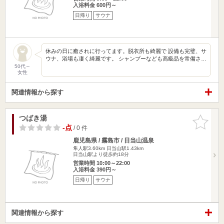
入浴料金 600円～
日帰り
サウナ
休みの日に癒されに行ってます。脱衣所も綺麗で 設備も完璧、サ
ウナ、浴場も凄く綺麗です。 シャンプーなども高級品を常備さ…
50代～
女性
関連情報から探す
つばき湯
お気に入
りに追加
-点
/ 0 件
鹿児島県 / 霧島市 / 日当山温泉
隼人駅3.60km
日当山駅1.43km
日当山駅より徒歩約18分
営業時間 10:00～22:00
入浴料金 390円～
日帰り
サウナ
関連情報から探す