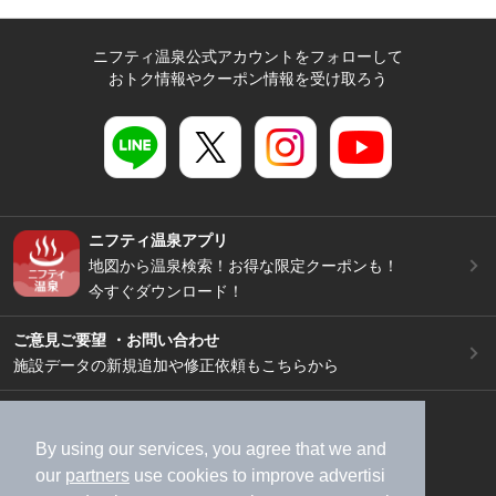
ニフティ温泉公式アカウントをフォローして
おトク情報やクーポン情報を受け取ろう
ニフティ温泉アプリ
地図から温泉検索！お得な限定クーポンも！
今すぐダウンロード！
ご意見ご要望 ・お問い合わせ
施設データの新規追加や修正依頼もこちらから
スマートフォン
/
PC
加盟店募集（資料請求）
広告出稿のご案内
By using our services, you agree that we and
our
partners
use cookies to improve advertisi
利用規約
ライフスタイルMEMBERS+規約