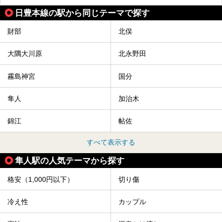
日豊本線の駅から同じテーマで探す
財部
北俣
大隅大川原
北永野田
霧島神宮
国分
隼人
加治木
錦江
帖佐
すべて表示する
隼人駅の人気テーマから探す
格安（1,000円以下）
切り傷
冷え性
カップル