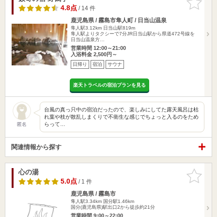
りに追加
4.8点
/ 14 件
鹿児島県 / 霧島市隼人町 / 日当山温泉
隼人駅3.12km
日当山駅819m
隼人駅よりタクシーで7分JR日当山駅から県道472号線を
日当山温泉方…
営業時間 12:00～21:00
入浴料金 2,500円～
日帰り
宿泊
サウナ
楽天トラベルの宿泊プランを見る
台風の真っ只中の宿泊だったので、楽しみにしてた露天風呂は枯
れ葉や枝が散乱しまくりで不衛生な感じでちょっと入るのをため
らって…
匿名
関連情報から探す
心の湯
お気に入
りに追加
5.0点
/ 1 件
鹿児島県 / 霧島市
隼人駅3.34km
国分駅1.46km
国分(鹿児島県)駅出口2から徒歩約21分
営業時間 9:00～22:00