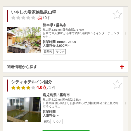
いやしの湯家族温泉山翠
お気に入
りに追加
-点
/ 0 件
熊本県 / 霧島市
隼人駅3.81km
日当山駅1.67km
お車で隼人東ICから車で約18分(約8Km) インターチェンジ
から…
営業時間 10:00～25:00
入浴料金 2,000円～
日帰り
サウナ
関連情報から探す
シティホテルイン国分
お気に入
りに追加
4.0点
/ 1 件
鹿児島県 / 霧島市
隼人駅4.22km
国分駅2.23km
日豊本線 国分駅より徒歩約45分九州自動車道 溝辺鹿児島
空港ICより…
営業時間
入浴料金 ～
宿泊
サウナ