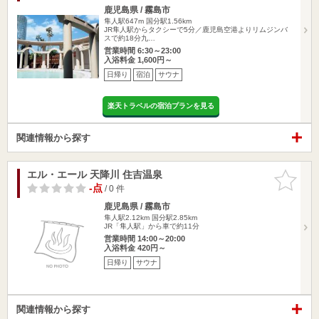
鹿児島県 / 霧島市
隼人駅647m
国分駅1.56km
JR隼人駅からタクシーで5分／鹿児島空港よりリムジンバ
スで約18分九…
営業時間 6:30～23:00
入浴料金 1,600円～
日帰り
宿泊
サウナ
楽天トラベルの宿泊プランを見る
関連情報から探す
エル・エール 天降川 住吉温泉
お気に入
りに追加
-点
/ 0 件
鹿児島県 / 霧島市
隼人駅2.12km
国分駅2.85km
JR「隼人駅」から車で約11分
営業時間 14:00～20:00
入浴料金 420円～
日帰り
サウナ
関連情報から探す