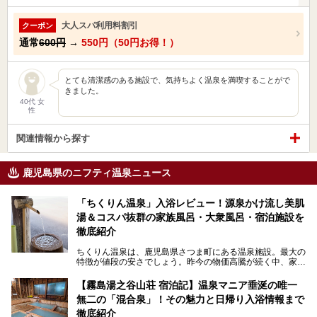
大人スパ利用料割引
クーポン
通常
600円
→
550円（50円お得！）
とても清潔感のある施設で、気持ちよく温泉を満喫することがで
きました。
40代 女
性
関連情報から探す
鹿児島県のニフティ温泉ニュース
「ちくりん温泉」入浴レビュー！源泉かけ流し美肌
湯＆コスパ抜群の家族風呂・大衆風呂・宿泊施設を
徹底紹介
ちくりん温泉は、鹿児島県さつま町にある温泉施設。最大の
特徴が値段の安さでしょう。昨今の物価高騰が続く中、家族
風呂1室1時間900円・大衆風呂大人1人300円、宿泊大人1人
4,000円～、と驚くべき価格を維持。
【霧島湯之谷山荘 宿泊記】温泉マニア垂涎の唯一
無二の「混合泉」！その魅力と日帰り入浴情報まで
さらに、源泉100％かけ流しのツルツル美肌湯を堪能できる
点にも注目すべき。30年以上全国の温泉を巡った筆者の経
徹底紹介