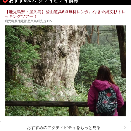
おすすめのアクティビティ情報
筆者自身、閉館中もボランティア作業や取材等で数回現地へ
【鹿児島県・屋久島】登山道具6点無料レンタル付き☆縄文杉トレ
乗り込みましたが、今回もオープン前日から初日にかけて現
ッキングツアー！
地訪問。リニューアルした浴室・最新情報を中心に、以前と
の相違点や注意事項などを詳細レビューします。
鹿児島県熊毛郡屋久島町安房115
おすすめのアクティビティをもっと見る