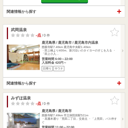
関連情報から探す
武岡温泉
お気に入
りに追加
-点
/ 0 件
鹿児島県 / 鹿児島市 / 鹿児島市内温泉
慈眼寺駅7.46km
鹿児島中央駅1.40km
・田上橋より400m、新川沿いのタイヨーのすじを入る ・
「田上小入…
営業時間 6:00～22:00
入浴料金 420円～
日帰り
サウナ
関連情報から探す
みずほ温泉
お気に入
りに追加
-点
/ 0 件
鹿児島県 / 鹿児島市
慈眼寺駅7.49km
市立病院前駅521m
・高麗本通り「荒田二丁目」交差点 ・「上荒田」バス停す
ぐ
営業時間 11:00～22:00