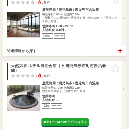
りに追加
-点
/ 0 件
鹿児島県 / 鹿児島市 / 鹿児島市内温泉
慈眼寺駅6.60km
唐湊駅530m
・新川沿いの道路から唐湊橋を渡り約400ｍ ・「唐湊」バ
ス停より徒…
営業時間 4:00～22:30
入浴料金 460円～
日帰り
サウナ
関連情報から探す
天然温泉 ホテル自治会館（旧 鹿児島県市町村自治会
お気に入
館）
りに追加
-点
/ 0 件
鹿児島県 / 鹿児島市 / 鹿児島市内温泉
慈眼寺駅6.70km
涙橋駅902m
鹿児島中央駅よりお車で約１０分
営業時間
入浴料金 ～
宿泊
サウナ
楽天トラベルの宿泊プランを見る