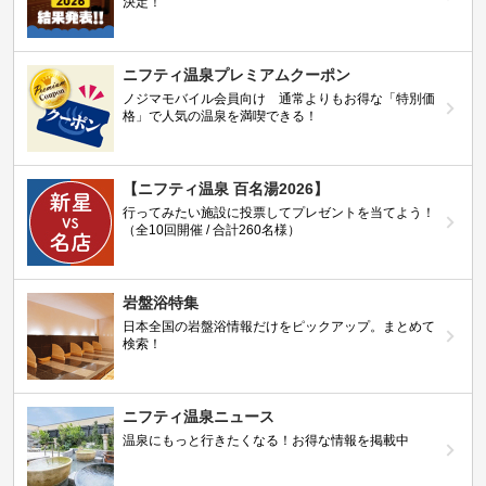
決定！
ニフティ温泉プレミアムクーポン
ノジマモバイル会員向け 通常よりもお得な「特別価
格」で人気の温泉を満喫できる！
【ニフティ温泉 百名湯2026】
行ってみたい施設に投票してプレゼントを当てよう！
（全10回開催 / 合計260名様）
岩盤浴特集
日本全国の岩盤浴情報だけをピックアップ。まとめて
検索！
ニフティ温泉ニュース
温泉にもっと行きたくなる！お得な情報を掲載中