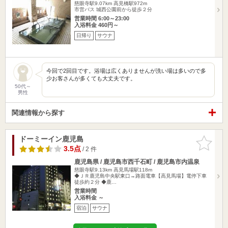
慈眼寺駅9.07km
高見橋駅972m
市営バス 城西公園前から徒歩２分
営業時間 6:00～23:00
入浴料金 460円～
日帰り
サウナ
今回で2回目です。浴場は広くありませんが洗い場は多いので多
少お客さんが多くても大丈夫です。
50代～
男性
関連情報から探す
ドーミーイン鹿児島
お気に入
りに追加
3.5点
/ 2 件
鹿児島県 / 鹿児島市西千石町 / 鹿児島市内温泉
慈眼寺駅9.13km
高見馬場駅118m
◆ＪＲ鹿児島中央駅東口→路面電車【高見馬場】電停下車
徒歩約２分 ◆鹿…
営業時間
入浴料金 ～
宿泊
サウナ