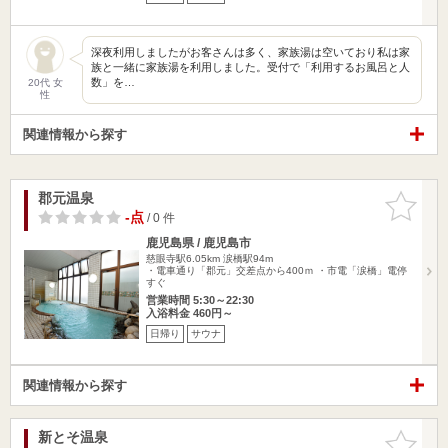
深夜利用しましたがお客さんは多く、家族湯は空いており私は家
族と一緒に家族湯を利用しました。受付で「利用するお風呂と人
数」を…
20代 女
性
関連情報から探す
郡元温泉
お気に入
りに追加
-点
/ 0 件
鹿児島県 / 鹿児島市
慈眼寺駅6.05km
涙橋駅94m
・電車通り「郡元」交差点から400ｍ ・市電「涙橋」電停
すぐ
営業時間 5:30～22:30
入浴料金 460円～
日帰り
サウナ
関連情報から探す
新とそ温泉
お気に入