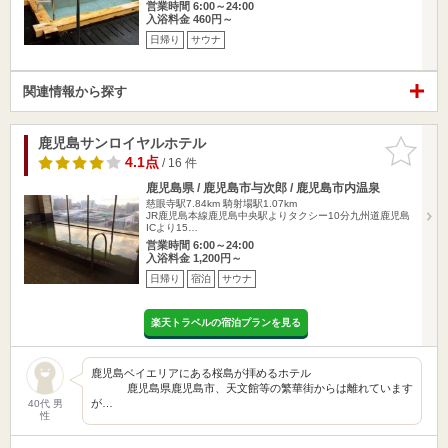
営業時間 6:00～24:00
入浴料金 460円～
日帰り
サウナ
関連情報から探す
鹿児島サンロイヤルホテル
お気に入
りに追加
4.1点
/ 16 件
鹿児島県 / 鹿児島市与次郎 / 鹿児島市内温泉
慈眼寺駅7.84km
騎射場駅1.07km
JR鹿児島本線鹿児島中央駅よりタクシー10分九州道鹿児島
ICより15…
営業時間 6:00～24:00
入浴料金 1,200円～
日帰り
宿泊
サウナ
楽天トラベルの宿泊プランを見る
鹿児島ベイエリアにある桜島が拝めるホテル
鹿児島県鹿児島市、天文館等の繁華街からは離れています
が…
40代 男
性