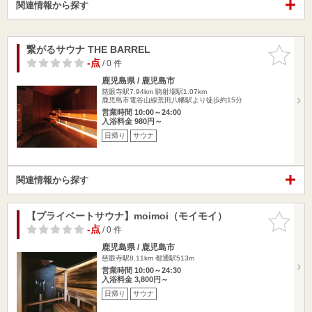
関連情報から探す
繋がるサウナ THE BARREL
お気に入
りに追加
-点
/ 0 件
鹿児島県 / 鹿児島市
慈眼寺駅7.94km
騎射場駅1.07km
鹿児島市電谷山線荒田八幡駅より徒歩約15分
営業時間 10:00～24:00
入浴料金 980円～
日帰り
サウナ
関連情報から探す
【プライベートサウナ】moimoi（モイモイ）
お気に入
りに追加
-点
/ 0 件
鹿児島県 / 鹿児島市
慈眼寺駅8.11km
都通駅513m
営業時間 10:00～24:30
入浴料金 3,800円～
日帰り
サウナ