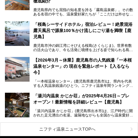
徹底紹介
験上、穴場中の穴場と言っても決して過言ではありません。
鹿児島県内でも屈指の知名度を誇る「霧島温泉郷」。その数
今回は「ちくりん温泉」の家族風呂・大衆風呂・宿泊施設に
ある名宿の中でも、温泉愛好家たちが「ここだけは外せな
ついて、徹底レビューします！
い」と熱い視線を送るのが「霧島湯之谷山荘（以下：湯之谷
山荘）」です。
「桜島シーサイドホテル」宿泊レビュー！絶景混浴
露天風呂で源泉100％かけ流しにごり湯を満喫【鹿
最大の魅力は、ここでしか体験できない絶妙なバランスの
「自噴混合泉」。今回は、その極上の湯を心ゆくまで堪能す
児島】
べく宿泊し、実際に感じたお湯のちからと宿の魅力を詳しく
レポートします。
鹿児島市沖の錦江湾にそびえる桜島(さくらじま)。世界有数
の活火山であり、今も活発に噴煙を上げる姿で知られる島で
また、気軽に立ち寄りたい方のための「日帰り入浴情報」も
す。「桜島シーサイドホテル」は桜島の南端付近に佇むリゾ
併せて解説。温泉マニアをも唸らせる“生きたお湯”の正体に
ートホテル。最大の魅力が、錦江湾に面した絶景混浴露天風
【2026年3月～休業】鹿児島市の人気銭湯「一本桜
迫ります。
呂でしょう。源泉100％かけ流しのにごり湯は、多くの温泉
温泉センター」の 現在を緊急レポート【入るなら
ファンを魅了する存在です。
今】
今回筆者自ら宿泊。桜島シーサイドホテルの“温泉”はじめ、
食事やアクセスなど詳細レビューします。
「一本桜温泉センター」(鹿児島県鹿児島市)は、県内を代表
する人気温泉銭湯のひとつ。ニフティ温泉年間ランキング2
025では、鹿児島県総合第4位を獲得。年中無休かつ24時間
営業なので、就寝前の入浴や寝起き一番の朝湯など利便性が
「湯川内温泉 かじか荘」が2025年4月26日～プレ
抜群！ 多くの常連客やファンでいつも賑わっています。し
オープン！最新情報を詳細レビュー【鹿児島】
かし建物の老朽化に伴い、2026年2月28日24時をもって休
業。現在の施設を取り壊し・同じ場所に新築するため、再開
「湯川内温泉 かじか荘」(鹿児島県出水市)は、江戸時代に開
は約2年後を予定しています。
かれた足元湧出の名湯。遠隔地ながらも全国から温泉愛好家
が訪れ、温泉ファンなら一度は入ってみたい憧れの温泉とも
今回は2025年の年末に訪問・現地体験し、一本桜温泉セン
いえる存在です。2023年にいったん閉館しましたが、その
ターの“現在”を緊急レポートします！
後経営が変わり、復旧作業を実施。2025年4月26日に日帰
ニフティ温泉ニュースTOPへ
り入浴施設としてプレオープンしました。