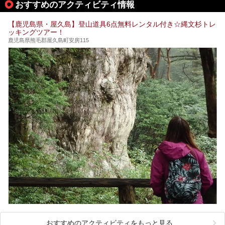
おすすめのアクティビティ情報
筆者自身、閉館中もボランティア作業や取材等で数回現地へ
【鹿児島県・屋久島】登山道具6点無料レンタル付き☆縄文杉トレ
乗り込みましたが、今回もオープン前日から初日にかけて現
ッキングツアー！
地訪問。リニューアルした浴室・最新情報を中心に、以前と
の相違点や注意事項などを詳細レビューします。
鹿児島県熊毛郡屋久島町安房115
おすすめのアクティビティをもっと見る