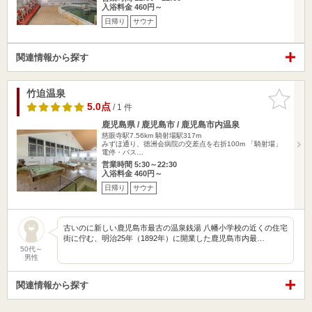
入浴料金 460円～
日帰り
サウナ
関連情報から探す
竹迫温泉
お気に入
りに追加
5.0点
/ 1 件
鹿児島県 / 鹿児島市 / 鹿児島市内温泉
慈眼寺駅7.56km
騎射場駅317m
みずほ通り、徳洲会病院の交差点を右折100m 「騎射場」
電停・バス…
営業時間 5:30～22:30
入浴料金 460円～
日帰り
サウナ
古いのに新しい鹿児島市最古の温泉銭湯 八幡小学校の近くの住宅
街に佇む、明治25年（1892年）に開業した鹿児島市内最…
50代～
男性
関連情報から探す