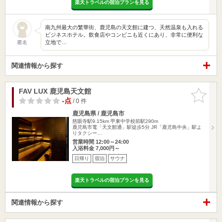
楽天トラベルの宿泊プランを見る
南九州最大の繁華街、鹿児島の天文館に建つ、天然温泉も入れる
ビジネスホテル。飲食店やコンビニも近くにあり、非常に便利な
立地で…
匿名
関連情報から探す
FAV LUX 鹿児島天文館
お気に入
りに追加
-点
/ 0 件
鹿児島県 / 鹿児島市
慈眼寺駅9.15km
甲東中学校前駅290m
鹿児島市電「天文館通」駅徒歩5分 JR「鹿児島中央」駅よ
りタクシー…
営業時間 12:00～24:00
入浴料金 7,000円～
日帰り
宿泊
サウナ
楽天トラベルの宿泊プランを見る
関連情報から探す