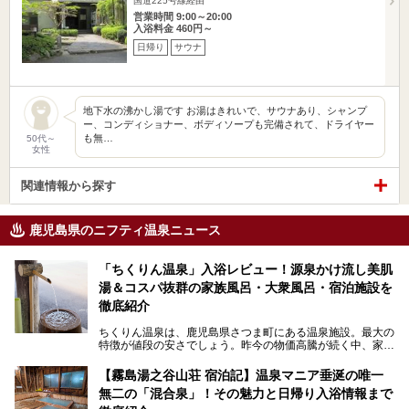
国道225号線経由
営業時間 9:00～20:00
入浴料金 460円～
日帰り
サウナ
地下水の沸かし湯です お湯はきれいで、サウナあり、シャンプ
ー、コンディショナー、ボディソープも完備されて、ドライヤー
も無…
50代～
女性
関連情報から探す
鹿児島県のニフティ温泉ニュース
「ちくりん温泉」入浴レビュー！源泉かけ流し美肌
湯＆コスパ抜群の家族風呂・大衆風呂・宿泊施設を
徹底紹介
ちくりん温泉は、鹿児島県さつま町にある温泉施設。最大の
特徴が値段の安さでしょう。昨今の物価高騰が続く中、家族
風呂1室1時間900円・大衆風呂大人1人300円、宿泊大人1人
4,000円～、と驚くべき価格を維持。
【霧島湯之谷山荘 宿泊記】温泉マニア垂涎の唯一
無二の「混合泉」！その魅力と日帰り入浴情報まで
さらに、源泉100％かけ流しのツルツル美肌湯を堪能できる
点にも注目すべき。30年以上全国の温泉を巡った筆者の経