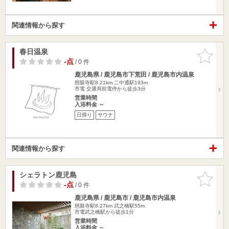
関連情報から探す
春日温泉
お気に入
りに追加
-点
/ 0 件
鹿児島県 / 鹿児島市下荒田 / 鹿児島市内温泉
慈眼寺駅8.21km
二中通駅193m
市電 交通局前電停から徒歩3分
営業時間
入浴料金 ～
日帰り
サウナ
関連情報から探す
シェラトン鹿児島
お気に入
りに追加
-点
/ 0 件
鹿児島県 / 鹿児島市 / 鹿児島市内温泉
慈眼寺駅8.27km
武之橋駅55m
市電武之橋駅から徒歩1分
営業時間
入浴料金 ～