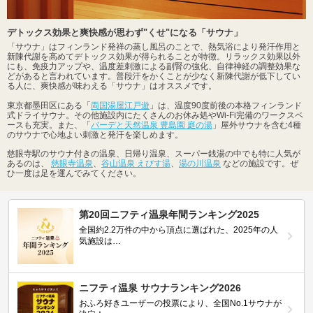
デトックス効果と爽快感が思わず"くせ"になる「サウナ」
「サウナ」はフィンランド発祥の蒸し風呂のことで、熱気浴により発汗作用と
新陳代謝を高めてデトックス効果が得られることが特徴。リラックス効果以外
にも、免疫力アップや、温度差刺激による副腎の強化、自律神経の調整効果な
どがあると言われています。普段汗をかくことが少なく新陳代謝が低下してい
る人に、爽快感が味わえる「サウナ」はオススメです。
東京都墨田区にある「
両国湯屋江戸遊
」は、温度90度前後の本格フィンランド
式ドライサウナ。その他施設内にたくさんのお休み処やWi-Fi完備のワークスペ
ースも充実。また、「
バーデと天然温泉 豊島園 庭の湯
」屋外サウナを含む4種
のサウナで心地よい刺激と発汗を楽しめます。
慈眼寺駅のサウナ付きの温泉、日帰り温泉、スーパー銭湯の中でも特に人気が
あるのは、
慈眼寺温泉
、
谷山温泉 えびす湯
、
湯の川温泉
などの施設です。ぜ
ひ一度は足を運んでみてください。
第20回ニフティ温泉年間ランキング2025
全国約2.2万件の中から頂点に選ばれた、2025年の人
気施設は…
ニフティ温泉 サウナランキング2026
おふろ好きユーザーの投票により、全国No.1サウナが