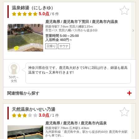
温泉錦湯（にしきゆ）
お気に入
りに追加
5.0点
/ 6 件
鹿児島県 / 鹿児島市下荒田 / 鹿児島市内温泉
慈眼寺駅7.74km
荒田八幡駅135m
市営バス 荒田八幡バス停から徒歩3分
営業時間 5:00～25:00
入浴料金 460円～
日帰り
サウナ
神奈川県在住です。鹿児島大好きで1年に2回は行き、錦湯も最高
温泉ですね～又来年行きます!
50代～
女性
関連情報から探す
天然温泉かいせい乃湯
お気に入
りに追加
3.0点
/ 1 件
鹿児島県 / 鹿児島市 / 鹿児島市内温泉
慈眼寺駅7.78km
広木駅1.43km
九州新幹線「鹿児島中央」駅から徒歩約44分 鹿児島中央駅
から車で約…