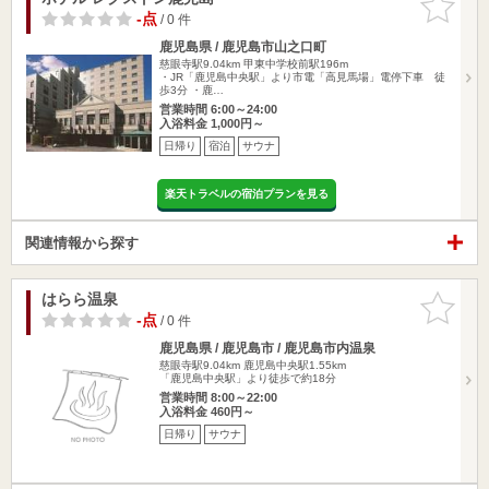
りに追加
-点
/ 0 件
鹿児島県 / 鹿児島市山之口町
慈眼寺駅9.04km
甲東中学校前駅196m
・JR「鹿児島中央駅」より市電「高見馬場」電停下車 徒
歩3分 ・鹿…
営業時間 6:00～24:00
入浴料金 1,000円～
日帰り
宿泊
サウナ
楽天トラベルの宿泊プランを見る
関連情報から探す
はらら温泉
お気に入
りに追加
-点
/ 0 件
鹿児島県 / 鹿児島市 / 鹿児島市内温泉
慈眼寺駅9.04km
鹿児島中央駅1.55km
「鹿児島中央駅」より徒歩で約18分
営業時間 8:00～22:00
入浴料金 460円～
日帰り
サウナ