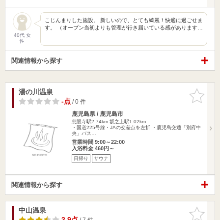
こじんまりした施設。 新しいので、とても綺麗！快適に過ごせま
す。 （オープン当初よりも管理が行き届いている感があります…
40代 女
性
関連情報から探す
湯の川温泉
お気に入
りに追加
-点
/ 0 件
鹿児島県 / 鹿児島市
慈眼寺駅2.74km
坂之上駅1.02km
・国道225号線・JAの交差点を左折 ・鹿児島交通「別府中
央」バス…
営業時間 9:00～22:00
入浴料金 460円～
日帰り
サウナ
関連情報から探す
中山温泉
お気に入
りに追加
3.9点
/ 7 件