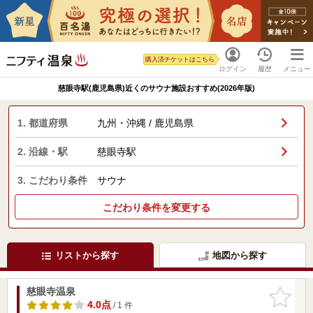
購入済チケットはこちら
ログイン
履歴
メニュー
慈眼寺駅(鹿児島県)近くのサウナ施設おすすめ(2026年版)
1. 都道府県
九州・沖縄 / 鹿児島県
2. 沿線・駅
慈眼寺駅
3. こだわり条件
サウナ
こだわり条件を変更する
リストから探す
地図から探す
慈眼寺温泉
お気に入
りに追加
4.0点
/ 1 件