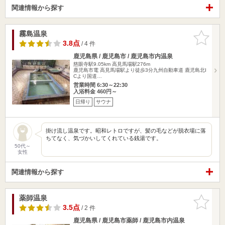
関連情報から探す
霧島温泉
お気に入
りに追加
3.8点
/ 4 件
鹿児島県 / 鹿児島市 / 鹿児島市内温泉
慈眼寺駅9.05km
高見馬場駅276m
鹿児島市電 高見馬場駅より徒歩3分九州自動車道 鹿児島北I
Cより国道…
営業時間 6:30～22:30
入浴料金 460円～
日帰り
サウナ
掛け流し温泉です。昭和レトロですが、髪の毛などが脱衣場に落
ちてなく、気づかいしてくれている銭湯です。
50代～
女性
関連情報から探す
薬師温泉
お気に入
りに追加
3.5点
/ 2 件
鹿児島県 / 鹿児島市薬師 / 鹿児島市内温泉