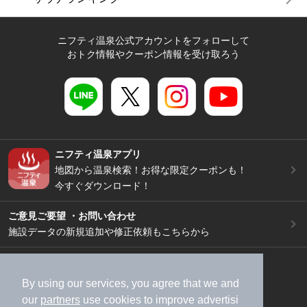
ニフティ温泉公式アカウントをフォローして
おトク情報やクーポン情報を受け取ろう
ニフティ温泉アプリ
地図から温泉検索！お得な限定クーポンも！
今すぐダウンロード！
ご意見ご要望 ・お問い合わせ
施設データの新規追加や修正依頼もこちらから
スマートフォン
/
PC
加盟店募集（資料請求）
広告出稿のご案内
By using our services, you agree that we and
our
partners
use cookies to improve advertisi
利用規約
ライフスタイルMEMBERS+規約