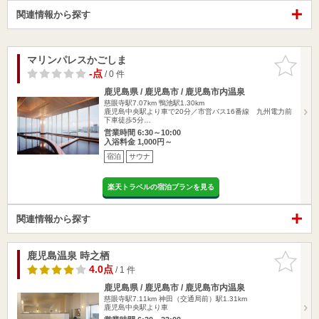
関連情報から探す
マリンパレスかごしま
お気に入
りに追加
-点
/ 0 件
鹿児島県 / 鹿児島市 / 鹿児島市内温泉
慈眼寺駅7.07km
鴨池駅1.30km
鹿児島中央駅より車で20分／市営バス16番線 九州電力前
下車徒歩5分…
営業時間 6:30～10:00
入浴料金 1,000円～
宿泊
サウナ
楽天トラベルの宿泊プランを見る
関連情報から探す
鹿児島温泉 時之栖
お気に入
りに追加
4.0点
/ 1 件
鹿児島県 / 鹿児島市 / 鹿児島市内温泉
慈眼寺駅7.11km
神田（交通局前）駅1.31km
鹿児島中央駅より車