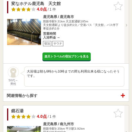
変なホテル鹿児島 天文館
お気に入
りに追加
4.0点
/ 1 件
鹿児島県 / 鹿児島市
慈眼寺駅9.31km
天文館通駅185m
天文館通駅より徒歩約1分／空港バス「天文館」バス停下
車徒歩約1分
営業時間
入浴料金 ～
宿泊
サウナ
楽天トラベルの宿泊プランを見る
大浴場は朝も6時から10時までの間も利用出来る様になったそう
です。
50代～
男性
関連情報から探す
鏡石湯
お気に入
りに追加
4.0点
/ 1 件
鹿児島県 / 南九州市
慈眼寺駅9.35km
平川駅3.92km