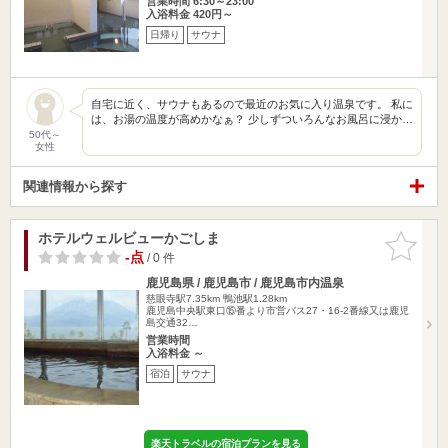
営業時間 6:30～23:00
入浴料金 420円～
日帰り
サウナ
自宅に近く、サウナもあるので最近のお気に入り温泉です。 私に
は、お湯の温度が高めかなぁ？ 少しずついろんなお風呂に浸か…
50代～
女性
関連情報から探す
ホテルウェルビューかごしま
お気に入
りに追加
-点
/ 0 件
鹿児島県 / 鹿児島市 / 鹿児島市内温泉
慈眼寺駅7.35km
鴨池駅1.28km
鹿児島中央駅東口⑮番より市営バス27・16-2番線又は鹿児
島交通32…
営業時間
入浴料金 ～
宿泊
サウナ
楽天トラベルの宿泊プランを見る