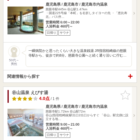
鹿児島県 / 鹿児島市 / 鹿児島市内温泉
慈眼寺駅445m
谷山駅1.47km
・国道225号線「本町」を右折しタイヨーの先 ・「恵比寿
北」バス停…
営業時間 6:00～22:00
入浴料金 460円～
日帰り
サウナ
一瞬病院かと思ったくらい大きな温泉銭湯 JR指宿枕崎線の慈眼
寺駅から、徒歩で約8分。慈眼寺公園へと続く通り沿いに佇む…
50代～
男性
関連情報から探す
谷山温泉 えびす湯
お気に入
りに追加
4.0点
/ 1 件
鹿児島県 / 鹿児島市 / 鹿児島市内温泉
慈眼寺駅1.72km
谷山駅72m
谷山(指宿枕崎線)駅出口2出口からすぐ 「谷山」駅北側に設
立する地…
営業時間 9:00～21:00
入浴料金 460円～
日帰り
サウナ