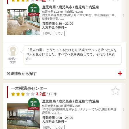
鹿児島県 / 鹿児島市 / 鹿児島市内温泉
慈眼寺駅3.18km
谷山駅2.61km
鹿児島本線西鹿児島駅よりバスで30分、中山温泉前下車、
徒歩3分指宿ス…
営業時間 9:30～22:00
入浴料金 460円～
日帰り
サウナ
「美人の湯」 とうたってるだけあり 浴室でツルッと滑った人を
３人も見かけました。すべすべ肌を実感してて、それだけ泉質
が…
50代～
女性
関連情報から探す
一本桜温泉センター
お気に入
りに追加
3.2点
/ 12 件
鹿児島県 / 鹿児島市 / 鹿児島市内温泉
慈眼寺駅5.80km
郡元駅736m
JR指宿枕崎線南鹿児島駅よりタクシーで5分九州自動車道
鹿児島ICより…
営業時間 0:00～24:00
入浴料金 420円～
日帰り
サウナ