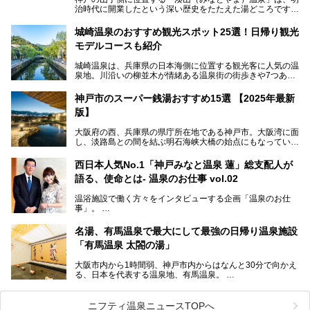
治時代に開業したという深い歴史をたたえた湯どころです。
そんな長寿の温泉が今、話題となっています。理由は湯船い
っぱいに浮かぶアヒルちゃん。さらに、ゆったりくつろげて
城崎温泉のおすすめ観光スポット25選！日帰り観光
コワーキングも可能な休憩スペースも人気に。斬新な企画や
モデルコースも紹介
設備で人々をアッと驚かせる湊山温泉の魅力をリポートしま
す。
城崎温泉は、兵庫県の日本海側に位置する観光客に人気の温
泉地。川沿いの柳並木が情緒ある温泉街の街歩きや7つある
外湯巡り、ロープウェイからの絶景、冬のカニ料理などで知
られています。鉄道の駅から温泉街が近く、歩いて回るのに
神戸市のスーパー銭湯おすすめ15選 【2025年最新
ちょうどよい規模で、日帰りでの訪問にもおすすめです。
版】
この記事では、城崎温泉と周辺の見どころから厳選した25
大阪府の西、兵庫県の県庁所在地である神戸市。大阪湾に面
の観光スポットをピックアップ。温泉やご当地グルメなどを
し、淡路島との間を結ぶ明石海峡大橋の始点にもなっていま
盛り込んだ日帰り観光モデルコースも紹介しているので、ぜ
す。古くから港町として栄え、異国情緒の残る異人館街や中
ひ参考にしてくださいね！
華街をはじめ、きらびやかに発展したハーバーランドなど、
西日本人気No.1「神戸みなと温泉 蓮」総支配人が
人気観光スポットもめじろ押しです。
語る、使命とは- 温泉のお仕事 vol.02
そして、温泉好きの視点から見ると、神戸市といえば何とい
っても「有馬温泉」。日本三古湯の一角をなす、歴史ある名
温浴施設で働く方々をインタビューする企画「温泉のお仕
湯です。そのお湯をリーズナブルに体験できる健康ランドや
事」。
スーパー銭湯があったら……。今回はそんな希望に沿う施設
第2弾はニフティ温泉年間ランキング2018で全国総合ランキ
も含め、おすすめのスパ銭をピックアップしてご紹介してい
ング西日本1位、2年連続「ベストオブ宿泊賞」に輝いた
きます！
名湯、有馬温泉で最大にして最強の日帰り温泉施設
「神戸みなと温泉 蓮」の魅力に迫りました！
「有馬温泉 太閤の湯」
大阪市内から1時間弱、神戸市内からはなんと30分で向かえ
る、日本を代表する温泉地、有馬温泉。
そのなかでも最大の規模を誇る「有馬温泉 太閤の湯」は、
有名な「金泉」と「銀泉」に加え、人工のの炭酸泉まで楽し
める、ある意味「最強」ともいえる施設です。
ニフティ温泉ニュースTOPへ