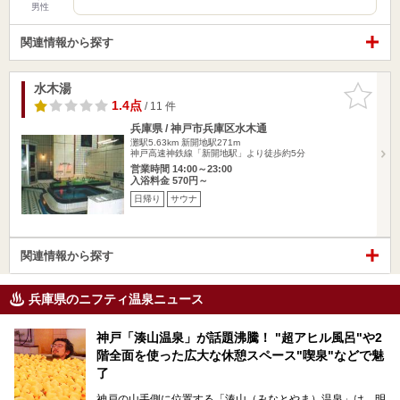
男性
関連情報から探す
水木湯
お気に入
りに追加
1.4点
/ 11 件
兵庫県 / 神戸市兵庫区水木通
灘駅5.63km
新開地駅271m
神戸高速神鉄線「新開地駅」より徒歩約5分
営業時間 14:00～23:00
入浴料金 570円～
日帰り
サウナ
関連情報から探す
兵庫県のニフティ温泉ニュース
神戸「湊山温泉」が話題沸騰！ "超アヒル風呂"や2
階全面を使った広大な休憩スペース"喫泉"などで魅
了
神戸の山手側に位置する「湊山（みなとやま）温泉」は、明