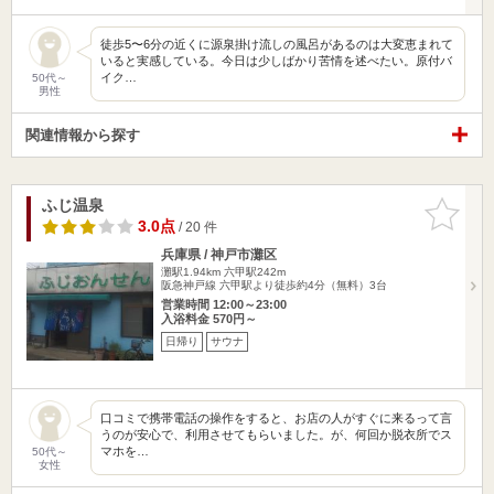
徒歩5〜6分の近くに源泉掛け流しの風呂があるのは大変恵まれて
いると実感している。今日は少しばかり苦情を述べたい。原付バ
イク…
50代～
男性
関連情報から探す
ふじ温泉
お気に入
りに追加
3.0点
/ 20 件
兵庫県 / 神戸市灘区
灘駅1.94km
六甲駅242m
阪急神戸線 六甲駅より徒歩約4分（無料）3台
営業時間 12:00～23:00
入浴料金 570円～
日帰り
サウナ
口コミで携帯電話の操作をすると、お店の人がすぐに来るって言
うのが安心で、利用させてもらいました。が、何回か脱衣所でス
マホを…
50代～
女性