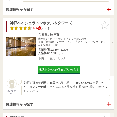
関連情報から探す
神戸ベイシェラトンホテル＆タワーズ
お気に入
りに追加
4.6点
/ 5 件
兵庫県 / 神戸市
灘駅5.27km
アイランドセンター駅106m
ＪＲ「住吉駅」→六甲ライナー「アイランドセンター駅」
から徒歩1分。阪…
営業時間 12:30～21:00
入浴料金 2,800円～
日帰り
宿泊
サウナ
楽天トラベルの宿泊プランを見る
神戸の研修で利用。有馬から引っ張って来ているのかと思った
ら、タクシーの運ちゃんによると埋立地を掘ったら湧いて来たら
しい。ホ…
30代 男
性
関連情報から探す