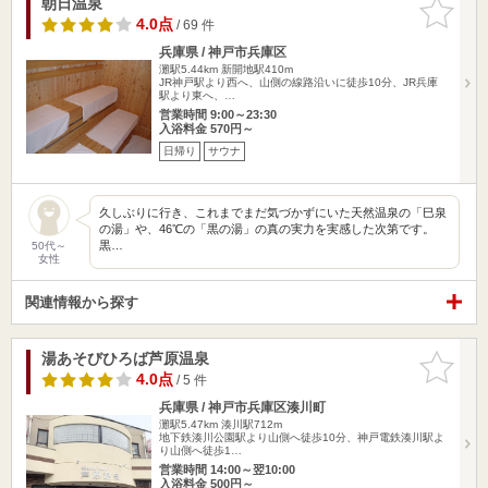
朝日温泉
お気に入
りに追加
4.0点
/ 69 件
兵庫県 / 神戸市兵庫区
灘駅5.44km
新開地駅410m
JR神戸駅より西へ、山側の線路沿いに徒歩10分、JR兵庫
駅より東へ、…
営業時間 9:00～23:30
入浴料金 570円～
日帰り
サウナ
久しぶりに行き、これまでまだ気づかずにいた天然温泉の「巳泉
の湯」や、46℃の「黒の湯」の真の実力を実感した次第です。
黒…
50代～
女性
関連情報から探す
湯あそびひろば芦原温泉
お気に入
りに追加
4.0点
/ 5 件
兵庫県 / 神戸市兵庫区湊川町
灘駅5.47km
湊川駅712m
地下鉄湊川公園駅より山側へ徒歩10分、神戸電鉄湊川駅よ
り山側へ徒歩1…
営業時間 14:00～翌10:00
入浴料金 500円～