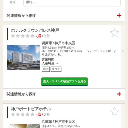
寝れ…
匿名
関連情報から探す
ホテルクラウンパレス神戸
お気に入
りに追加
-点
/ 0 件
兵庫県 / 神戸市中央区
灘駅4.51km
神戸駅153m
JR「神戸駅」又は地下鉄海岸線 「ハーバーランド駅」よ
り徒歩3分、私…
営業時間
入浴料金 ～
宿泊
サウナ
楽天トラベルの宿泊プランを見る
関連情報から探す
神戸ポートピアホテル
お気に入
りに追加
-点
/ 0 件
兵庫県 / 神戸市中央区
灘駅4.55km
市民広場駅131m