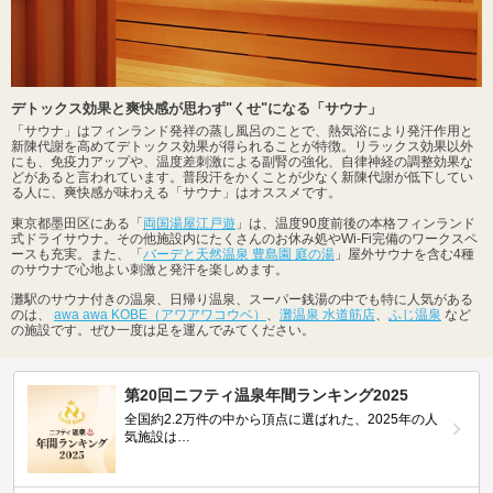
デトックス効果と爽快感が思わず"くせ"になる「サウナ」
「サウナ」はフィンランド発祥の蒸し風呂のことで、熱気浴により発汗作用と
新陳代謝を高めてデトックス効果が得られることが特徴。リラックス効果以外
にも、免疫力アップや、温度差刺激による副腎の強化、自律神経の調整効果な
どがあると言われています。普段汗をかくことが少なく新陳代謝が低下してい
る人に、爽快感が味わえる「サウナ」はオススメです。
東京都墨田区にある「
両国湯屋江戸遊
」は、温度90度前後の本格フィンランド
式ドライサウナ。その他施設内にたくさんのお休み処やWi-Fi完備のワークスペ
ースも充実。また、「
バーデと天然温泉 豊島園 庭の湯
」屋外サウナを含む4種
のサウナで心地よい刺激と発汗を楽しめます。
灘駅のサウナ付きの温泉、日帰り温泉、スーパー銭湯の中でも特に人気がある
のは、
awa awa KOBE（アワアワコウベ）
、
灘温泉 水道筋店
、
ふじ温泉
など
の施設です。ぜひ一度は足を運んでみてください。
第20回ニフティ温泉年間ランキング2025
全国約2.2万件の中から頂点に選ばれた、2025年の人
気施設は…