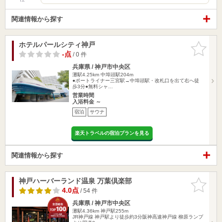
関連情報から探す
ホテルパールシティ神戸
お気に入
りに追加
-点
/ 0 件
兵庫県 / 神戸市中央区
灘駅4.25km
中埠頭駅204m
●ポートライナー三宮駅→中埠頭駅・改札口を出て右へ徒
歩3分●無料シャ…
営業時間
入浴料金 ～
宿泊
サウナ
楽天トラベルの宿泊プランを見る
関連情報から探す
神戸ハーバーランド温泉 万葉倶楽部
お気に入
りに追加
4.0点
/ 54 件
兵庫県 / 神戸市中央区
灘駅4.36km
神戸駅255m
JR神戸線 神戸駅より徒歩約3分阪神高速神戸線 柳原ランプ