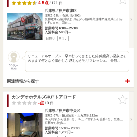
りに追加
4.5点
/ 171 件
兵庫県 / 神戸市灘区
灘駅2.93km
石屋川駅392m
阪神電車石屋川駅より徒歩5分阪神高速神戸線魚崎出口か
ら約2ｋｍ、国道…
営業時間 6:00～25:00
入浴料金 500円～
日帰り
サウナ
リニューアルオープン！早々行ってきました笑 純度高い温泉はそ
のままで何となく懐かしさ 感じながらリフレッシュ。 外観…
50代～
男性
関連情報から探す
カンデオホテルズ神戸トアロード
お気に入
りに追加
-点
/ 0 件
兵庫県 / 神戸市中央区
灘駅2.97km
旧居留地・大丸前駅122m
JR元町駅から徒歩3分、JR三ノ宮駅から徒歩8分、阪急三
宮駅から徒歩…
営業時間 15:00～23:00
入浴料金 1,200円～