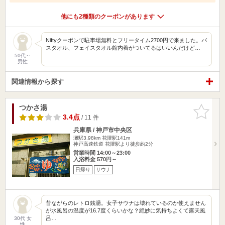
他にも2種類のクーポンがあります
Niftyクーポンで駐車場無料とフリータイム2700円で来ました。バ
スタオル、フェイスタオル館内着がついてるはいいんだけど…
50代～
男性
関連情報から探す
つかさ湯
お気に入
りに追加
3.4点
/ 11 件
兵庫県 / 神戸市中央区
灘駅3.98km
花隈駅141m
神戸高速鉄道 花隈駅より徒歩約2分
営業時間 14:00～23:00
入浴料金 570円～
日帰り
サウナ
昔ながらのレトロ銭湯。女子サウナは壊れているのか使えません
が水風呂の温度が16.7度くらいかな？絶妙に気持ちよくて露天風
呂…
30代 女
性