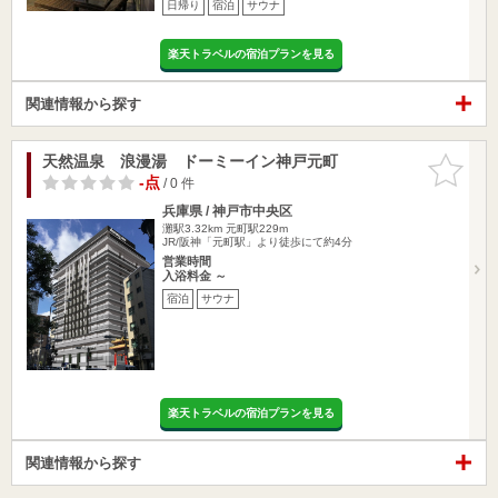
日帰り
宿泊
サウナ
楽天トラベルの宿泊プランを見る
関連情報から探す
天然温泉 浪漫湯 ドーミーイン神戸元町
お気に入
りに追加
-点
/ 0 件
兵庫県 / 神戸市中央区
灘駅3.32km
元町駅229m
JR/阪神「元町駅」より徒歩にて約4分
営業時間
入浴料金 ～
宿泊
サウナ
楽天トラベルの宿泊プランを見る
関連情報から探す