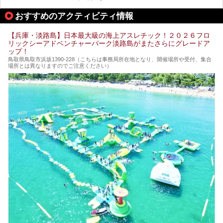
今回は自慢のお湯をメインにその魅力の数々を紹介します！
おすすめのアクティビティ情報
【兵庫・淡路島】日本最大級の海上アスレチック！２０２６フロ
リックシーアドベンチャーパーク淡路島がまたさらにグレードア
ップ！
鳥取県鳥取市浜坂1390‐228（こちらは事務局所在地となり、開催場所や受付、集合
場所とは異なりますのでご注意ください）