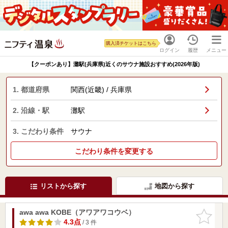
購入済チケットはこちら
ログイン
履歴
メニュー
【クーポンあり】灘駅(兵庫県)近くのサウナ施設おすすめ(2026年版)
1. 都道府県
関西(近畿) / 兵庫県
2. 沿線・駅
灘駅
3. こだわり条件
サウナ
こだわり条件を変更する
リストから探す
地図から探す
awa awa KOBE（アワアワコウベ）
お気に入
りに追加
4.3点
/ 3 件