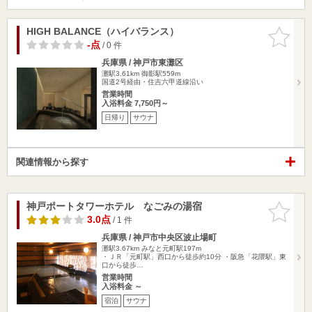
HIGH BALANCE（ハイバランス）
お気に入
りに追加
-点
/ 0 件
兵庫県 / 神戸市東灘区
灘駅3.61km
御影駅559m
国道2号経由・住吉六甲道線沿い
営業時間
入浴料金 7,750円～
日帰り
サウナ
関連情報から探す
神戸ポートタワーホテル なごみの湯宿
お気に入
りに追加
3.0点
/ 1 件
兵庫県 / 神戸市中央区波止場町
灘駅3.67km
みなと元町駅197m
・ＪＲ「元町駅」西口から徒歩約10分 ・阪急「花隈駅」東
口から徒歩…
営業時間
入浴料金 ～
宿泊
サウナ