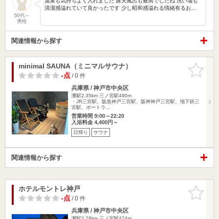
温泉も気持ちよく入れました 露天風呂も最高でしたね 洗い場も
清潔感溢れていて良かったです 少し昭和感溢れる情緒有るお…
50代～
男性
関連情報から探す
minimal SAUNA（ミニマルサウナ）
お気に入
りに追加
-点
/ 0 件
兵庫県 / 神戸市中央区
灘駅2.35km
三ノ宮駅490m
・JR三宮駅、阪急神戸三宮駅、阪神神戸三宮駅、地下鉄三
宮駅、ポートラ…
営業時間 9:00～22:20
入浴料金 4,400円～
日帰り
サウナ
関連情報から探す
ホテルモントレ神戸
お気に入
りに追加
-点
/ 0 件
兵庫県 / 神戸市中央区
灘駅2.78km
三ノ宮駅474m