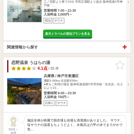
三ノ宮駅より車で10分 市民広場駅より徒歩 阪神高速3号神
戸線「…
営業時間 7:00～21:30
入浴料金 2,000円～
宿泊
サウナ
楽天トラベルの宿泊プランを見る
関連情報から探す
恋野温泉 うはらの湯
お気に入
りに追加
4.1点
/ 35 件
兵庫県 / 神戸市東灘区
灘駅4.66km
住吉駅458m
●車をご利用の場合 阪神高速道路5号湾岸線「住吉浜」出入
口より10…
営業時間 6:00～23:30
入浴料金 750円～
日帰り
サウナ
施設全体が綺麗で脱衣場も浴場も清潔感がありました。 サウナ、
塩サウナの温度もちょうどよく、水風呂は六甲の水でまろやかで
気…
50代～
女性