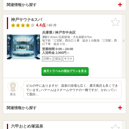
関連情報から探す
神戸サウナ&スパ
お気に入
りに追加
4.4点
/ 40 件
兵庫県 / 神戸市中央区
灘駅2.81km
旧居留地・大丸前駅375m
地下鉄「三宮駅」西出口１番 徒歩１分阪急「三宮駅」西
口下車 徒歩３分…
営業時間 0:00～24:00
入浴料金 2,900円～
日帰り
宿泊
サウナ
楽天トラベルの宿泊プランを見る
ビルの中にありますが、温泉の浴場も広く、露天風呂も良くでき
ています｡ハマームはスチームサウナの一種ですが、かわってい
て面白…
匿名
関連情報から探す
六甲おとめ塚温泉
お気に入