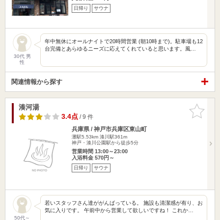
日帰り
サウナ
年中無休にオールナイトで20時間営業 (朝10時まで)。駐車場も12
台完備とあらゆるニーズに応えてくれていると思います。風…
30代 男
性
関連情報から探す
湊河湯
お気に入
りに追加
3.4点
/ 9 件
兵庫県 / 神戸市兵庫区東山町
灘駅5.53km
湊川駅361m
神戸・湊川公園駅から徒歩5分
営業時間 13:00～23:00
入浴料金 570円～
日帰り
サウナ
若いスタッフさん達ががんばっている。 施設も清潔感が有り、お
気に入りです。 午前中から営業して欲しいですね！ これか…
50代～