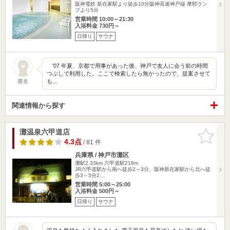
阪神電鉄 新在家駅より徒歩10分阪神高速神戸線 摩耶ラン
プより5分
営業時間 10:00～21:30
入浴料金 730円～
日帰り
サウナ
'07 年夏、京都で用事があった後、神戸で友人に会う前の時間
つぶしで利用した。ここで検索したら無かったので、提案させて
も…
匿名
関連情報から探す
灘温泉六甲道店
お気に入
りに追加
4.3点
/ 81 件
兵庫県 / 神戸市灘区
灘駅2.33km
六甲道駅218m
JR六甲道駅から南へ徒歩2～3分、阪神新在家駅から北へ徒
歩3～5分2…
営業時間 5:00～25:00
入浴料金 500円～
日帰り
サウナ