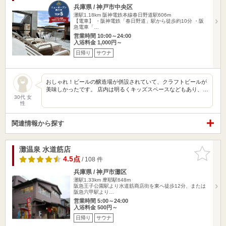
兵庫県 / 神戸市中央区
灘駅1.18km
阪神電鉄本線春日野道駅606m
【電車】 ・阪神電鉄「春日野道」駅から徒歩約10分 ・阪
急電車「…
営業時間 10:00～24:00
入浴料金 1,000円～
日帰り
サウナ
おしゃれ！ビールの醸造場が併設されていて、クラフトビールが
美味しかったです。 店内は明るくキッズスペースなどもあり、…
30代 女
性
関連情報から探す
灘温泉 水道筋店
お気に入
りに追加
4.5点
/ 108 件
兵庫県 / 神戸市灘区
灘駅1.33km
摩耶駅648m
阪急王子公園駅より水道筋商店街を東へ徒歩12分、または
阪急六甲駅より…
営業時間 5:00～24:00
入浴料金 500円～
日帰り
サウナ