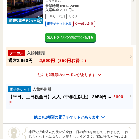
より国道2…
営業時間 0:00～24:00
入浴料金 2,950円～
日帰り
宿泊
サウナ
電子チケットあり
クーポンあり
楽天トラベルの宿泊プランを見る
入館料割引
クーポン
通常
2,950円
→
2,600円（350円お得！）
他にも2種類のクーポンがあります
入館料割引
電子チケット
【平日、土日祝全日】大人（中学生以上）
2950円
→
2600
円
他にも2種類の電子チケットがあります
神戸で沢山遊んだ後の温泉は一日の疲れを癒してくれました。 お
肌もすべすべになり、温度もちょうど良く、家に帰るとそのまま