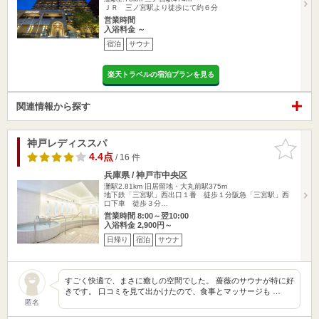
ＪＲ 三ノ宮駅より徒歩にて約６分
営業時間
入浴料金 ～
宿泊
サウナ
楽天トラベルの宿泊プランを見る
関連情報から探す
神戸レディススパ
お気に入
りに追加
4.4点
/ 16 件
兵庫県 / 神戸市中央区
灘駅2.81km
旧居留地・大丸前駅375m
地下鉄「三宮駅」西出口１番 徒歩１分阪急「三宮駅」西
口下車 徒歩３分…
営業時間 8:00～翌10:00
入浴料金 2,900円～
日帰り
宿泊
サウナ
すごく快適で、まさに癒しの空間でした。 薔薇のサウナが特に好
きです。 口コミを見て出かけたので、食事とマッサージも …
匿名