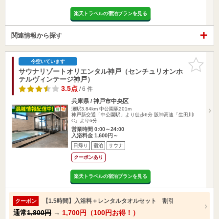
楽天トラベルの宿泊プランを見る
関連情報から探す
お気に入
今空いています
りに追加
サウナリゾートオリエンタル神戸（センチュリオンホ
テルヴィンテージ神戸）
3.5点
/ 6 件
兵庫県 / 神戸市中央区
灘駅3.84km
中公園駅201m
神戸新交通「中公園駅」より徒歩6分 阪神高速「生田川I
C」より6分…
営業時間 0:00～24:00
入浴料金 1,600円～
日帰り
宿泊
サウナ
クーポンあり
楽天トラベルの宿泊プランを見る
【1.5時間】入浴料＋レンタルタオルセット 割引
クーポン
通常
1,800円
→
1,700円（100円お得！）