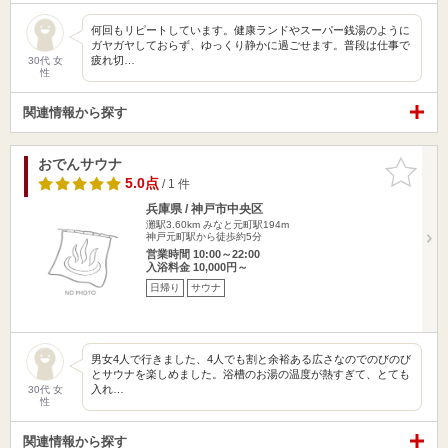
何回もリピートしています。健康ランドやスーパー銭湯のように
ガヤガヤしておらず、ゆっくり静かに過ごせます。普段は仕事で
疲れ切…
30代 女
性
関連情報から探す
おでんサウナ
お気に入
りに追加
5.0点
/ 1 件
兵庫県 / 神戸市中央区
灘駅3.60km
みなと元町駅194m
神戸元町駅から徒歩約5分
営業時間 10:00～22:00
入浴料金 10,000円～
日帰り
サウナ
男女4人で行きました、4人でも割と余裕ある広さなのでのびのび
とサウナを楽しめました。浴槽のお湯の温度が熱すぎて、とても
入れ…
30代 女
性
関連情報から探す