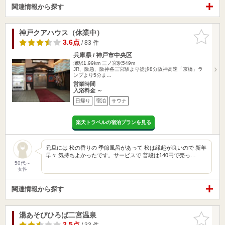
関連情報から探す
神戸クアハウス（休業中）
お気に入
りに追加
3.6点
/ 83 件
兵庫県 / 神戸市中央区
灘駅1.99km
三ノ宮駅549m
JR、阪急、阪神各三宮駅より徒歩8分阪神高速「京橋」ラ
ンプより5分ま…
営業時間
入浴料金 ～
日帰り
宿泊
サウナ
楽天トラベルの宿泊プランを見る
元旦には 松の香りの 季節風呂があって 松は縁起が良いので 新年
早々 気持ちよかったです。サービスで 普段は140円で売っ…
50代～
女性
関連情報から探す
湯あそびひろば二宮温泉
お気に入
りに追加
2.5点
/ 33 件