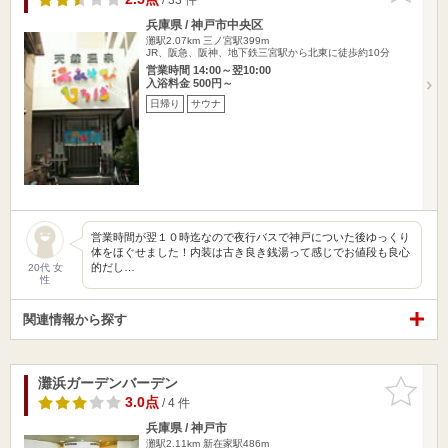
兵庫県 / 神戸市中央区
灘駅2.07km
三ノ宮駅399m
JR、阪急、阪神、地下鉄三宮駅から北東に徒歩約10分
営業時間 14:00～翌10:00
入浴料金 500円～
日帰り
サウナ
営業時間が翌１０時迄なので夜行バスで神戸についた後ゆっくり
体をほぐせました！内装は古き良き銭湯って感じでお値段も良心
的だし…
20代 女
性
関連情報から探す
灘浜ガーデンバーデン
お気に入
りに追加
3.0点
/ 4 件
兵庫県 / 神戸市
灘駅2.11km
新在家駅486m