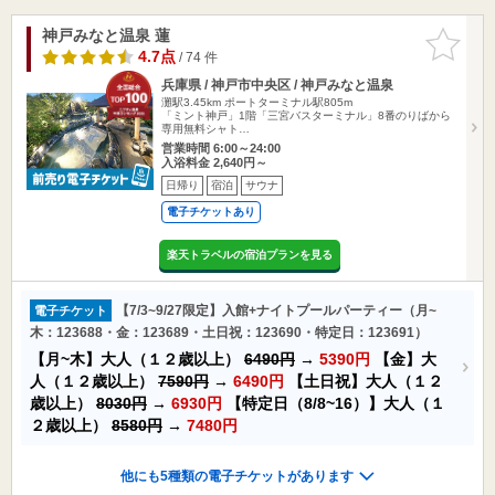
神戸みなと温泉 蓮
お気に入
りに追加
4.7点
/ 74 件
兵庫県 / 神戸市中央区 / 神戸みなと温泉
灘駅3.45km
ポートターミナル駅805m
「ミント神戸」1階「三宮バスターミナル」8番のりばから
専用無料シャト…
営業時間 6:00～24:00
入浴料金 2,640円～
日帰り
宿泊
サウナ
電子チケットあり
楽天トラベルの宿泊プランを見る
【7/3~9/27限定】入館+ナイトプールパーティー（月~
電子チケット
木：123688・金：123689・土日祝：123690・特定日：123691）
【月~木】大人（１２歳以上）
6490円
→
5390円
【金】大
人（１２歳以上）
7590円
→
6490円
【土日祝】大人（１２
歳以上）
8030円
→
6930円
【特定日（8/8~16）】大人（１
２歳以上）
8580円
→
7480円
他にも5種類の電子チケットがあります