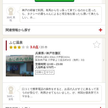
神戸の研修で利用。有馬から引っ張って来ているのかと思った
ら、タクシーの運ちゃんによると埋立地を掘ったら湧いて来たら
しい。ホ…
30代 男
性
関連情報から探す
ふじ温泉
お気に入
りに追加
3.0点
/ 20 件
兵庫県 / 神戸市灘区
摂津本山駅4.30km
六甲駅242m
阪急神戸線 六甲駅より徒歩約4分（無料）3台
営業時間 12:00～23:00
入浴料金 570円～
日帰り
サウナ
口コミで携帯電話の操作をすると、お店の人がすぐに来るって言
うのが安心で、利用させてもらいました。が、何回か脱衣所でス
マホを…
50代～
女性