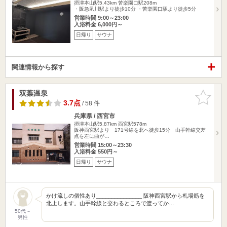
摂津本山駅5.43km
苦楽園口駅208m
・阪急夙川駅より徒歩10分 ・苦楽園口駅より徒歩5分
営業時間 9:00～23:00
入浴料金 6,000円～
日帰り
サウナ
関連情報から探す
双葉温泉
お気に入
りに追加
3.7点
/ 58 件
兵庫県 / 西宮市
摂津本山駅5.87km
西宮駅578m
阪神西宮駅より 171号線を北へ徒歩15分 山手幹線交差
点を左に曲が…
営業時間 15:00～23:30
入浴料金 550円～
日帰り
サウナ
かけ流しの個性あり_______________ 阪神西宮駅から札場筋を
北上します。山手幹線と交わるところで渡ってか…
50代～
男性