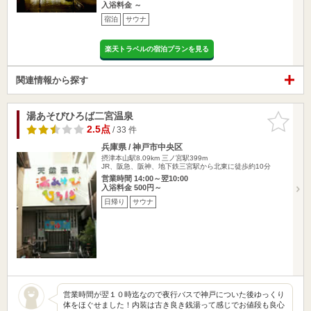
入浴料金 ～
宿泊
サウナ
楽天トラベルの宿泊プランを見る
関連情報から探す
湯あそびひろば二宮温泉
お気に入
りに追加
2.5点
/ 33 件
兵庫県 / 神戸市中央区
摂津本山駅8.09km
三ノ宮駅399m
JR、阪急、阪神、地下鉄三宮駅から北東に徒歩約10分
営業時間 14:00～翌10:00
入浴料金 500円～
日帰り
サウナ
営業時間が翌１０時迄なので夜行バスで神戸についた後ゆっくり
体をほぐせました！内装は古き良き銭湯って感じでお値段も良心