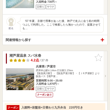
入浴料金 730円～
日帰り
サウナ
'07 年夏、京都で用事があった後、神戸で友人に会う前の時間
つぶしで利用した。ここで検索したら無かったので、提案させて
も…
匿名
関連情報から探す
潮芦屋温泉 スパ水春
お気に入
りに追加
4.2点
/ 37 件
兵庫県 / 芦屋市
摂津本山駅4.14km
打出駅2.25km
【阪急夙川駅】・【阪急芦屋川駅】・【ＪＲ芦屋駅】より
阪急バス【潮芦屋…
営業時間 9:00～25:00
入浴料金 1,870円～
日帰り
サウナ
クーポンあり
入館料+岩盤浴+日替わり九升弁当 220円引き
クーポン