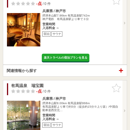
りに追加
-点
/ 0 件
兵庫県 / 神戸市
摂津本山駅7.96km
有馬温泉駅742m
神戸電鉄 有馬温泉駅より車で３分
営業時間
入浴料金 ～
宿泊
サウナ
楽天トラベルの宿泊プランを見る
関連情報から探す
有馬温泉 瑞宝園
お気に入
りに追加
-点
/ 0 件
兵庫県 / 神戸市
摂津本山駅8.00km
有馬温泉駅868m
有馬温泉駅より車で約5分（徒歩約15分※上り坂）/中国自
動車道西宮北…
営業時間
入浴料金 ～
宿泊
サウナ