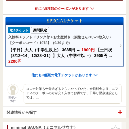
他にも5種類のクーポンがあります
期間限定
電子チケット
入館料＋ソフトドリンク付＋お土産付き（炭酸せんべい20枚入り）
【クーポンコード：1078】（9/30まで）
【平日】大人（中学生以上）
3685円
→
1900円
【土日祝
（8/12~14、12/28~31）】大人（中学生以上）
3905円
→
2200円
他にも9種類の電子チケットがあります
コロナ対策も十分過ぎるぐらいやっていた。会員料金より、ニフ
ティのクーポンの方が安く入れてお得です。日帰り温泉施設とし
ては、…
50代～
男性
関連情報から探す
minimal SAUNA（ミニマルサウナ）
お気に入