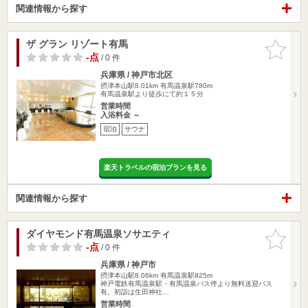
関連情報から探す
ザ グラン リゾート有馬
お気に入
りに追加
-点
/ 0 件
兵庫県 / 神戸市北区
摂津本山駅8.01km
有馬温泉駅780m
有馬温泉駅より徒歩にて約１５分
営業時間
入浴料金 ～
宿泊
サウナ
楽天トラベルの宿泊プランを見る
関連情報から探す
ダイヤモンド有馬温泉ソサエティ
お気に入
りに追加
-点
/ 0 件
兵庫県 / 神戸市
摂津本山駅8.06km
有馬温泉駅825m
神戸電鉄有馬温泉駅・有馬温泉バス停より無料送迎バス
有。初詣は生田神社…
営業時間