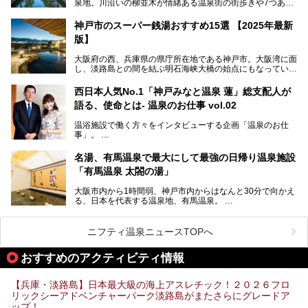
泉地。川沿いの柳並木が情緒ある温泉街の街歩きや7つある
外湯巡り、ロープウェイからの絶景、冬のカニ料理などで知
られています。鉄道の駅から温泉街が近く、歩いて回るのに
神戸市のスーパー銭湯おすすめ15選 【2025年最新
ちょうどよい規模で、日帰りでの訪問にもおすすめです。
版】
この記事では、城崎温泉と周辺の見どころから厳選した25
大阪府の西、兵庫県の県庁所在地である神戸市。大阪湾に面
の観光スポットをピックアップ。温泉やご当地グルメなどを
し、淡路島との間を結ぶ明石海峡大橋の始点にもなっていま
盛り込んだ日帰り観光モデルコースも紹介しているので、ぜ
す。古くから港町として栄え、異国情緒の残る異人館街や中
ひ参考にしてくださいね！
華街をはじめ、きらびやかに発展したハーバーランドなど、
西日本人気No.1「神戸みなと温泉 蓮」総支配人が
人気観光スポットもめじろ押しです。
語る、使命とは- 温泉のお仕事 vol.02
そして、温泉好きの視点から見ると、神戸市といえば何とい
っても「有馬温泉」。日本三古湯の一角をなす、歴史ある名
温浴施設で働く方々をインタビューする企画「温泉のお仕
湯です。そのお湯をリーズナブルに体験できる健康ランドや
事」。
スーパー銭湯があったら……。今回はそんな希望に沿う施設
第2弾はニフティ温泉年間ランキング2018で全国総合ランキ
も含め、おすすめのスパ銭をピックアップしてご紹介してい
ング西日本1位、2年連続「ベストオブ宿泊賞」に輝いた
きます！
名湯、有馬温泉で最大にして最強の日帰り温泉施設
「神戸みなと温泉 蓮」の魅力に迫りました！
「有馬温泉 太閤の湯」
大阪市内から1時間弱、神戸市内からはなんと30分で向かえ
る、日本を代表する温泉地、有馬温泉。
そのなかでも最大の規模を誇る「有馬温泉 太閤の湯」は、
有名な「金泉」と「銀泉」に加え、人工のの炭酸泉まで楽し
める、ある意味「最強」ともいえる施設です。
ニフティ温泉ニュースTOPへ
今回は自慢のお湯をメインにその魅力の数々を紹介します！
おすすめのアクティビティ情報
【兵庫・淡路島】日本最大級の海上アスレチック！２０２６フロ
リックシーアドベンチャーパーク淡路島がまたさらにグレードア
ップ！