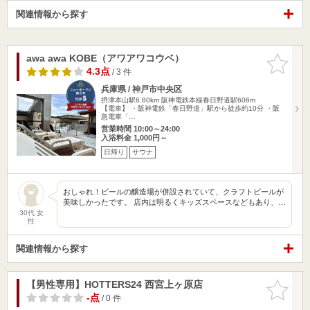
関連情報から探す
awa awa KOBE（アワアワコウベ）
お気に入
りに追加
4.3点
/ 3 件
兵庫県 / 神戸市中央区
摂津本山駅6.80km
阪神電鉄本線春日野道駅606m
【電車】 ・阪神電鉄「春日野道」駅から徒歩約10分 ・阪
急電車「…
営業時間 10:00～24:00
入浴料金 1,000円～
日帰り
サウナ
おしゃれ！ビールの醸造場が併設されていて、クラフトビールが
美味しかったです。 店内は明るくキッズスペースなどもあり、…
30代 女
性
関連情報から探す
【男性専用】HOTTERS24 西宮上ヶ原店
お気に入
りに追加
-点
/ 0 件