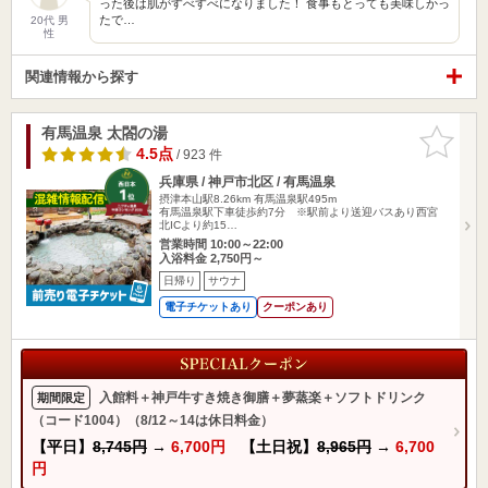
った後は肌がすべすべになりました！ 食事もとっても美味しかっ
たで…
20代 男
性
関連情報から探す
有馬温泉 太閤の湯
お気に入
りに追加
4.5点
/ 923 件
兵庫県 / 神戸市北区 / 有馬温泉
摂津本山駅8.26km
有馬温泉駅495m
有馬温泉駅下車徒歩約7分 ※駅前より送迎バスあり西宮
北ICより約15…
営業時間 10:00～22:00
入浴料金 2,750円～
日帰り
サウナ
電子チケットあり
クーポンあり
入館料＋神戸牛すき焼き御膳＋夢蒸楽＋ソフトドリンク
期間限定
（コード1004）（8/12～14は休日料金）
【平日】
8,745円
→
6,700円
【土日祝】
8,965円
→
6,700
円