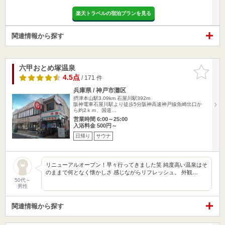
楽天トラベルの宿泊プランを見る
関連情報から探す
六甲おとめ塚温泉
お気に入
りに追加
4.5点
/ 171 件
兵庫県 / 神戸市灘区
摂津本山駅3.09km
石屋川駅392m
阪神電車石屋川駅より徒歩5分阪神高速神戸線魚崎出口か
ら約2ｋｍ、国道…
営業時間 6:00～25:00
入浴料金 500円～
日帰り
サウナ
リニューアルオープン！早々行ってきました笑 純度高い温泉はそ
のままで何となく懐かしさ 感じながらリフレッシュ。 外観…
50代～
男性
関連情報から探す