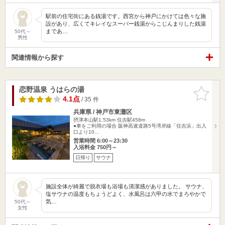
駅前の住宅街にある銭湯です。西宮から神戸にかけては色々な施
設があり、広くてキレイなスーパー銭湯からこじんまりした銭湯
まであ…
50代～
男性
関連情報から探す
恋野温泉 うはらの湯
お気に入
りに追加
4.1点
/ 35 件
兵庫県 / 神戸市東灘区
摂津本山駅1.53km
住吉駅458m
●車をご利用の場合 阪神高速道路5号湾岸線「住吉浜」出入
口より10…
営業時間 6:00～23:30
入浴料金 750円～
日帰り
サウナ
施設全体が綺麗で脱衣場も浴場も清潔感がありました。 サウナ、
塩サウナの温度もちょうどよく、水風呂は六甲の水でまろやかで
気…
50代～
女性