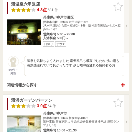
灘温泉六甲道店
お気に入
りに追加
4.3点
/ 81 件
兵庫県 / 神戸市灘区
摂津本山駅3.69km
六甲道駅218m
JR六甲道駅から南へ徒歩2～3分、阪神新在家駅から北へ徒
歩3～5分2…
営業時間 5:00～25:00
入浴料金 500円～
日帰り
サウナ
温泉も気持ちよく入れました 露天風呂も最高でしたね 洗い場も
清潔感溢れていて良かったです 少し昭和感溢れる情緒有るお…
50代～
男性
関連情報から探す
灘浜ガーデンバーデン
お気に入
りに追加
3.0点
/ 4 件
兵庫県 / 神戸市
摂津本山駅4.13km
新在家駅486m
阪神電鉄 新在家駅より徒歩10分阪神高速神戸線 摩耶ラン
プより5分
営業時間 10:00～21:30