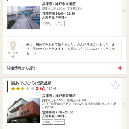
兵庫県 / 神戸市東灘区
摂津本山駅1.06km
青木駅233m
営業時間 14:00～22:30
入浴料金 450円～
日帰り
サウナ
先日、初めて伺わせて頂きました。のんびり過ごせました！ま
た、伺わせていただきます。次回はもう少しのんびりしたいな
ぁ。 レ…
30代 女
性
関連情報から探す
湯あそびひろば森温泉
お気に入
りに追加
2.9点
/ 14 件
兵庫県 / 神戸市東灘区
摂津本山駅1.50km
甲南山手駅109m
JR神戸線甲南山手駅より徒歩2分阪神高速深江出口から北
へ約800m。…
営業時間 7:00～24:30
入浴料金 500円～
日帰り
サウナ