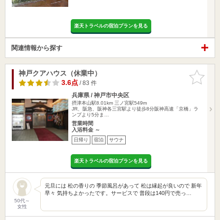
楽天トラベルの宿泊プランを見る
関連情報から探す
神戸クアハウス（休業中）
お気に入
りに追加
3.6点
/ 83 件
兵庫県 / 神戸市中央区
摂津本山駅8.01km
三ノ宮駅549m
JR、阪急、阪神各三宮駅より徒歩8分阪神高速「京橋」ラ
ンプより5分ま…
営業時間
入浴料金 ～
日帰り
宿泊
サウナ
楽天トラベルの宿泊プランを見る
元旦には 松の香りの 季節風呂があって 松は縁起が良いので 新年
早々 気持ちよかったです。サービスで 普段は140円で売っ…
50代～
女性