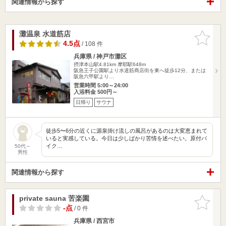
関連情報から探す
灘温泉 水道筋店
お気に入
りに追加
4.5点
/ 108 件
兵庫県 / 神戸市灘区
摂津本山駅4.81km
摩耶駅648m
阪急王子公園駅より水道筋商店街を東へ徒歩12分、または
阪急六甲駅より…
営業時間 5:00～24:00
入浴料金 500円～
日帰り
サウナ
徒歩5〜6分の近くに源泉掛け流しの風呂があるのは大変恵まれて
いると実感している。今日は少しばかり苦情を述べたい。原付バ
イク…
50代～
男性
関連情報から探す
private sauna 苦楽園
お気に入
りに追加
-点
/ 0 件
兵庫県 / 西宮市