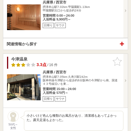
兵庫県 / 西宮市
摂津本山駅7.02km
甲陽園駅1.13km
甲陽園駅出口から徒歩約24分
営業時間 0:00～24:00
入浴料金 9,900円～
日帰り
サウナ
関連情報から探す
今津温泉
お気に入
りに追加
3.3点
/ 16 件
兵庫県 / 西宮市
摂津本山駅7.05km
久寿川駅242m
阪神本線今津駅から徒歩約6分阪神の今津駅から南、国道
４３号線沿いを東…
営業時間 15:00～24:00
入浴料金 570円～
日帰り
サウナ
小さいけど色んな種類のお風呂があり、清潔感もあってよかっ
た。露天足湯もよかった。
50代～
女性