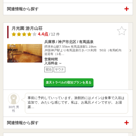
関連情報から探す
月光園 游月山荘
お気に入
りに追加
4.4点
/ 12 件
兵庫県 / 神戸市北区 / 有馬温泉
摂津本山駅7.55km
有馬温泉駅1.19km
JR新神戸駅より有馬温泉行きバス利用 50分（有馬町内
送迎有（1名…
営業時間
入浴料金 ～
宿泊
サウナ
楽天トラベルの宿泊プランを見る
事前に予約していっています。旅館的にはメインは食事で入浴は
追加で、みたいな感じです。私は、お風呂メインですが。 お湯
露…
30代 男
性
関連情報から探す