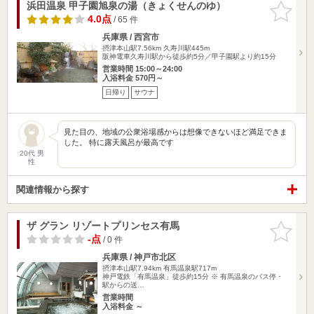
浜田温泉 甲子園旭泉の湯（きょくせんのゆ）
お気に入
りに追加
4.0点
/ 65 件
兵庫県 / 西宮市
摂津本山駅7.56km
久寿川駅445m
阪神電車久寿川駅から徒歩約5分／甲子園駅より約15分
営業時間 15:00～24:00
入浴料金 570円～
日帰り
サウナ
見た目の、地域の公衆浴場感からは想像できないほど満足できま
した。 特に露天風呂が最高です
20代 男
性
関連情報から探す
ザ グラン リゾートプリンセス有馬
お気に入
りに追加
-点
/ 0 件
兵庫県 / 神戸市北区
摂津本山駅7.94km
有馬温泉駅717m
神戸電鉄「有馬温泉」徒歩約15分 ※ 有馬温泉のバス停・
駅からの送…
営業時間
入浴料金 ～