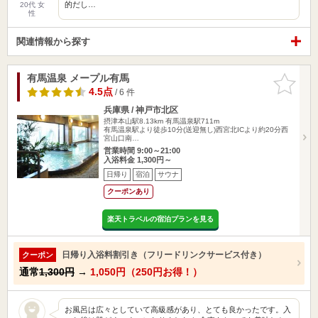
的だし…
20代 女
性
関連情報から探す
有馬温泉 メープル有馬
お気に入
りに追加
4.5点
/ 6 件
兵庫県 / 神戸市北区
摂津本山駅8.13km
有馬温泉駅711m
有馬温泉駅より徒歩10分(送迎無し)西宮北ICより約20分西
宮山口南…
営業時間 9:00～21:00
入浴料金 1,300円～
日帰り
宿泊
サウナ
クーポンあり
楽天トラベルの宿泊プランを見る
日帰り入浴料割引き（フリードリンクサービス付き）
クーポン
通常
1,300円
→
1,050円（250円お得！）
お風呂は広々としていて高級感があり、とても良かったです。入