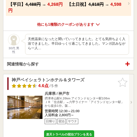
【平日】
4,488円
→
4,268円
【土日祝】
4,818円
→
4,598
円
他にも1種類のクーポンがあります
天然温泉になったと聞いていってきました。とても気持ちよく入
浴できました。半日ゆっくり過ごしてきました。マンガ読みなが
ら一人…
30代 男
性
関連情報から探す
神戸ベイシェラトンホテル＆タワーズ
お気に入
りに追加
4.6点
/ 5 件
兵庫県 / 神戸市
摂津本山駅4.26km
アイランドセンター駅106m
ＪＲ「住吉駅」→六甲ライナー「アイランドセンター駅」
から徒歩1分。阪…
営業時間 12:30～21:00
入浴料金 2,800円～
日帰り
宿泊
サウナ
楽天トラベルの宿泊プランを見る