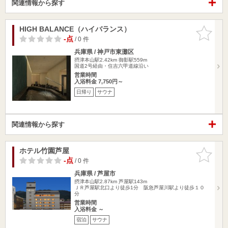
関連情報から探す
HIGH BALANCE（ハイバランス）
お気に入
りに追加
-点
/ 0 件
兵庫県 / 神戸市東灘区
摂津本山駅2.42km
御影駅559m
国道2号経由・住吉六甲道線沿い
営業時間
入浴料金 7,750円～
日帰り
サウナ
関連情報から探す
ホテル竹園芦屋
お気に入
りに追加
-点
/ 0 件
兵庫県 / 芦屋市
摂津本山駅2.87km
芦屋駅143m
ＪＲ芦屋駅北口より徒歩1分 阪急芦屋川駅より徒歩１０
分
営業時間
入浴料金 ～
宿泊
サウナ