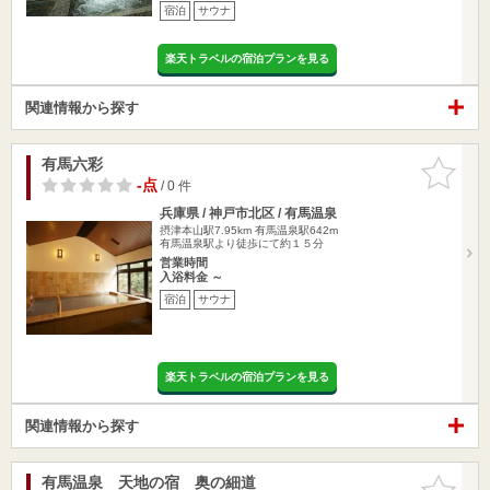
宿泊
サウナ
楽天トラベルの宿泊プランを見る
関連情報から探す
有馬六彩
お気に入
りに追加
-点
/ 0 件
兵庫県 / 神戸市北区 / 有馬温泉
摂津本山駅7.95km
有馬温泉駅642m
有馬温泉駅より徒歩にて約１５分
営業時間
入浴料金 ～
宿泊
サウナ
楽天トラベルの宿泊プランを見る
関連情報から探す
有馬温泉 天地の宿 奥の細道
お気に入