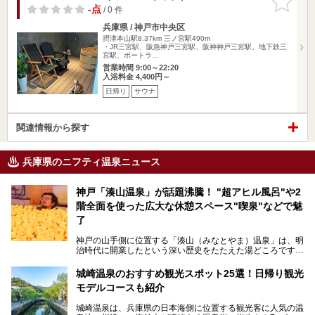
りに追加
-点
/ 0 件
兵庫県 / 神戸市中央区
摂津本山駅8.37km
三ノ宮駅490m
・JR三宮駅、阪急神戸三宮駅、阪神神戸三宮駅、地下鉄三
宮駅、ポートラ…
営業時間 9:00～22:20
入浴料金 4,400円～
日帰り
サウナ
関連情報から探す
兵庫県のニフティ温泉ニュース
神戸「湊山温泉」が話題沸騰！ "超アヒル風呂"や2
階全面を使った広大な休憩スペース"喫泉"などで魅
了
神戸の山手側に位置する「湊山（みなとやま）温泉」は、明
治時代に開業したという深い歴史をたたえた湯どころです。
そんな長寿の温泉が今、話題となっています。理由は湯船い
っぱいに浮かぶアヒルちゃん。さらに、ゆったりくつろげて
城崎温泉のおすすめ観光スポット25選！日帰り観光
コワーキングも可能な休憩スペースも人気に。斬新な企画や
モデルコースも紹介
設備で人々をアッと驚かせる湊山温泉の魅力をリポートしま
す。
城崎温泉は、兵庫県の日本海側に位置する観光客に人気の温