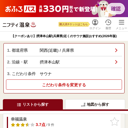
購入済チケットはこちら
ログイン
履歴
メニュー
【クーポンあり】摂津本山駅(兵庫県)近くのサウナ施設おすすめ(2026年版)
1. 都道府県
関西(近畿) / 兵庫県
2. 沿線・駅
摂津本山駅
3. こだわり条件
サウナ
こだわり条件を変更する
リストから探す
地図から探す
幸福温泉
お気に入
りに追加
3.7点
/ 9 件