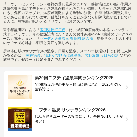
「サウナ」はフィンランド発祥の蒸し風呂のことで、熱気浴により発汗作用と
新陳代謝を高めてデトックス効果が得られることが特徴。リラックス効果以外
にも、免疫力アップや、温度差刺激による副腎の強化、自律神経の調整効果な
どがあると言われています。普段汗をかくことが少なく新陳代謝が低下してい
る人に、爽快感が味わえる「サウナ」はオススメです。
東京都墨田区にある「
両国湯屋江戸遊
」は、温度90度前後の本格フィンランド
式ドライサウナ。その他施設内にたくさんのお休み処やWi-Fi完備のワークスペ
ースも充実。また、「
バーデと天然温泉 豊島園 庭の湯
」屋外サウナを含む4種
のサウナで心地よい刺激と発汗を楽しめます。
摂津本山駅のサウナ付きの温泉、日帰り温泉、スーパー銭湯の中でも特に人気
があるのは、
幸福温泉
、
湯あそびひろば森温泉
、
恋野温泉 うはらの湯
などの
施設です。ぜひ一度は足を運んでみてください。
第20回ニフティ温泉年間ランキング2025
全国約2.2万件の中から頂点に選ばれた、2025年の人
気施設は…
ニフティ温泉 サウナランキング2026
おふろ好きユーザーの投票により、全国No.1サウナが
決定！